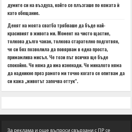
думите си на въздуха, който се плъзгаше по кожата ѝ
като обещание.
Денят на моята сватба трябваше да бъде най-
красивият в живота ми. Момент на чисто щастие,
толкова дълго чакан, толкова старателно подготвян,
че си бях позволила да повярвам в една проста,
примамлива мисъл. Че този път всичко ще бъде
спокойно. Че няма да има изненади. Че миналото няма
да надникне през рамото ми точно когато се опитвам да
си кажа „животът започва оттук“.
За реклама и още въпроси свързани с ПР се