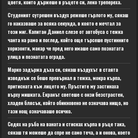
цветя, които държеше в ръцете си, леко трепереха.
Студеният сутрешен въздух режеше гърлото му, сякаш
го наказваше за всяка секунда, в която е мечтал за
този миг. Капитан Даниел слезе от автобуса с тежка
чанта на рамо и поглед, който още търсеше пустинните
хоризонти, макар че пред него имаше само познатата
улица и познатата ограда.
Марко задържа дъха си, сякаш въздухът в стаята
изведнъж се беше превърнал в тежка, мокра кърпа,
притисната към лицето му. Пръстите му застинаха
върху мишката. Екранът светеше с онзи безстрастен,
хладен блясък, който обикновено не означава нищо, но
тази нощ означаваше всичко.
Седях на ръба на ваната и стисках кърпа в ръце така,
сякаш тя можеше да спре не само теча, а и онова, което