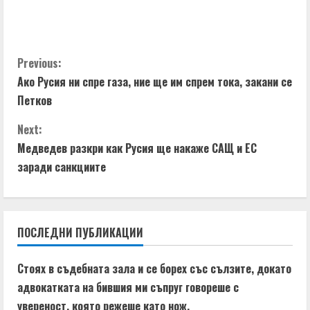
C
Previous:
Ако Русия ни спре газа, ние ще им спрем тока, закани се
o
Петков
n
Next:
t
Медведев разкри как Русия ще накаже САЩ и ЕС
заради санкциите
i
n
ПОСЛЕДНИ ПУБЛИКАЦИИ
u
e
Стоях в съдебната зала и се борех със сълзите, докато
адвокатката на бившия ми съпруг говореше с
R
увереност, която режеше като нож.