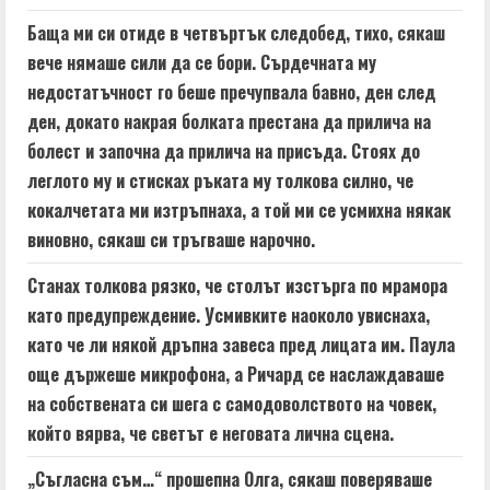
Баща ми си отиде в четвъртък следобед, тихо, сякаш
вече нямаше сили да се бори. Сърдечната му
недостатъчност го беше пречупвала бавно, ден след
ден, докато накрая болката престана да прилича на
болест и започна да прилича на присъда. Стоях до
леглото му и стисках ръката му толкова силно, че
кокалчетата ми изтръпнаха, а той ми се усмихна някак
виновно, сякаш си тръгваше нарочно.
Станах толкова рязко, че столът изстърга по мрамора
като предупреждение. Усмивките наоколо увиснаха,
като че ли някой дръпна завеса пред лицата им. Паула
още държеше микрофона, а Ричард се наслаждаваше
на собствената си шега с самодоволството на човек,
който вярва, че светът е неговата лична сцена.
„Съгласна съм…“ прошепна Олга, сякаш поверяваше