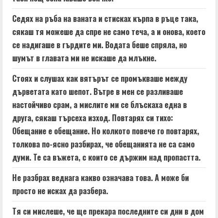
Седях на ръба на ваната и стисках кърпа в ръце така,
сякаш тя можеше да спре не само теча, а и онова, което
се надигаше в гърдите ми. Водата беше спряла, но
шумът в главата ми не искаше да млъкне.
Стоях и слушах как вятърът се промъкваше между
дърветата като шепот. Вътре в мен се разливаше
настойчиво срам, а мислите ми се блъскаха една в
друга, сякаш търсеха изход. Повтарях си тихо:
Обещание е обещание. Но колкото повече го повтарях,
толкова по-ясно разбирах, че обещанията не са само
думи. Те са въжета, с които се държим над пропастта.
Не разбрах веднага какво означава това. А може би
просто не исках да разбера.
Тя си мислеше, че ще прекара последните си дни в дом