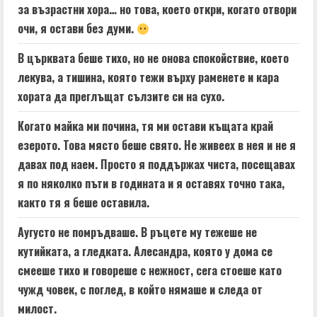
за възрастни хора… но това, което откри, когато отвори
очи, я остави без думи.
В църквата беше тихо, но не онова спокойствие, което
лекува, а тишина, която тежи върху раменете и кара
хората да преглъщат сълзите си на сухо.
Когато майка ми почина, тя ми остави къщата край
езерото. Това място беше свято. Не живеех в нея и не я
давах под наем. Просто я поддържах чиста, посещавах
я по няколко пъти в годината и я оставях точно така,
както тя я беше оставила.
Аугусто не помръдваше. В ръцете му тежеше не
кутийката, а гледката. Алесандра, която у дома се
смееше тихо и говореше с нежност, сега стоеше като
чужд човек, с поглед, в който нямаше и следа от
милост.