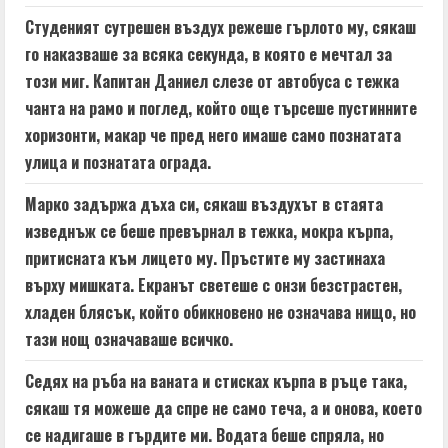
d
Студеният сутрешен въздух режеше гърлото му, сякаш
го наказваше за всяка секунда, в която е мечтал за
i
този миг. Капитан Даниел слезе от автобуса с тежка
n
чанта на рамо и поглед, който още търсеше пустинните
хоризонти, макар че пред него имаше само познатата
g
улица и познатата ограда.
Марко задържа дъха си, сякаш въздухът в стаята
изведнъж се беше превърнал в тежка, мокра кърпа,
притисната към лицето му. Пръстите му застинаха
върху мишката. Екранът светеше с онзи безстрастен,
хладен блясък, който обикновено не означава нищо, но
тази нощ означаваше всичко.
Седях на ръба на ваната и стисках кърпа в ръце така,
сякаш тя можеше да спре не само теча, а и онова, което
се надигаше в гърдите ми. Водата беше спряла, но