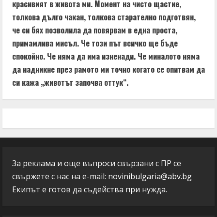
красивият в живота ми. Момент на чисто щастие,
толкова дълго чакан, толкова старателно подготвян,
че си бях позволила да повярвам в една проста,
примамлива мисъл. Че този път всичко ще бъде
спокойно. Че няма да има изненади. Че миналото няма
да надникне през рамото ми точно когато се опитвам да
си кажа „животът започва оттук“.
За реклама и още въпроси свързани с ПР се
свържете с нас на e-mail:
novinibulgaria@abv.bg
Екипът е готов да съдейства при нужда.