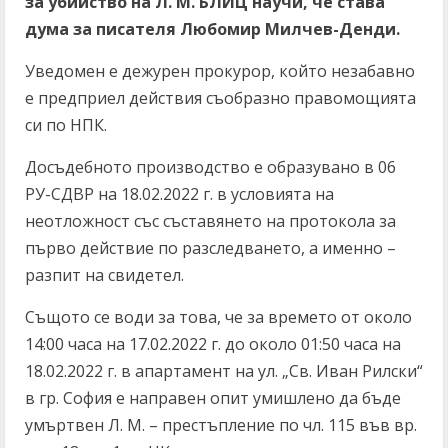
за убийство на Л. М. БЛИЦ научи, че става
дума за писателя Любомир Милчев-Денди.
Уведомен е дежурен прокурор, който незабавно
е предприел действия съобразно правомощията
си по НПК.
Досъдебното производство е образувано в 06
РУ-СДВР на 18.02.2022 г. в условията на
неотложност със съставянето на протокола за
първо действие по разследването, а именно –
разпит на свидетел.
Същото се води за това, че за времето от около
14:00 часа на 17.02.2022 г. до около 01:50 часа на
18.02.2022 г. в апартамент на ул. „Св. Иван Рилски“
в гр. София е направен опит умишлено да бъде
умъртвен Л. М. – престъпление по чл. 115 във вр.