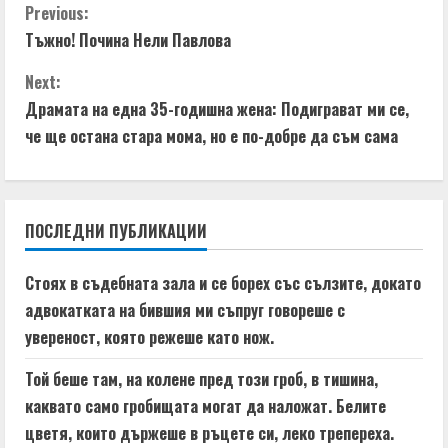
C
Previous:
Тъжно! Почина Нели Павлова
o
Next:
n
Драмата на една 35-годишна жена: Подиграват ми се,
t
че ще остана стара мома, но е по-добре да съм сама
i
n
ПОСЛЕДНИ ПУБЛИКАЦИИ
u
Стоях в съдебната зала и се борех със сълзите, докато
e
адвокатката на бившия ми съпруг говореше с
увереност, която режеше като нож.
R
Той беше там, на колене пред този гроб, в тишина,
e
каквато само гробищата могат да наложат. Белите
a
цветя, които държеше в ръцете си, леко трепереха.