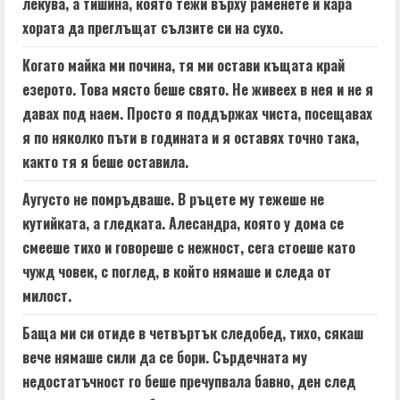
лекува, а тишина, която тежи върху раменете и кара
хората да преглъщат сълзите си на сухо.
Когато майка ми почина, тя ми остави къщата край
езерото. Това място беше свято. Не живеех в нея и не я
давах под наем. Просто я поддържах чиста, посещавах
я по няколко пъти в годината и я оставях точно така,
както тя я беше оставила.
Аугусто не помръдваше. В ръцете му тежеше не
кутийката, а гледката. Алесандра, която у дома се
смееше тихо и говореше с нежност, сега стоеше като
чужд човек, с поглед, в който нямаше и следа от
милост.
Баща ми си отиде в четвъртък следобед, тихо, сякаш
вече нямаше сили да се бори. Сърдечната му
недостатъчност го беше пречупвала бавно, ден след