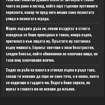
чанта на рамо и поглед, който още търсеше пустинните
хоризонти, макар че пред него имаше само познатата
улица и познатата ограда.
Марко задържа дъха си, сякаш въздухът в стаята
изведнъж се беше превърнал в тежка, мокра кърпа,
притисната към лицето му. Пръстите му застинаха
върху мишката. Екранът светеше с онзи безстрастен,
хладен блясък, който обикновено не означава нищо, но
тази нощ означаваше всичко.
Седях на ръба на ваната и стисках кърпа в ръце така,
сякаш тя можеше да спре не само теча, а и онова, което
се надигаше в гърдите ми. Водата беше спряла, но
шумът в главата ми не искаше да млъкне.