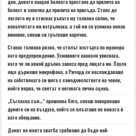
ден, докато накрая болката престана да прилича на
болест и започна да прилича на присъда. Стоях до
леглото му и стисках ръката му толкова силно, че
кокалчетата ми изтръпнаха, а той ми се усмихна някак
виновно, сякаш си тръгваше нарочно.
Станах толкова рязко, че столът изстърга по мрамора
като предупреждение. Усмивките наоколо увиснаха,
като че ли някой дръпна завеса пред лицата им. Паула
още държеше микрофона, а Ричард се наслаждаваше
на собствената си шега с самодоволството на човек,
който вярва, че светът е неговата лична сцена.
„Съгласна съм…“ прошепна Олга, сякаш поверяваше
думите си на въздуха, който се плъзгаше по кожата ѝ
като обещание.
Денят на моята сватба трябваше да бъде най-