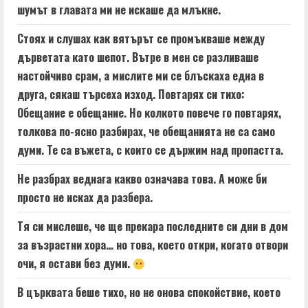
шумът в главата ми не искаше да млъкне.
Стоях и слушах как вятърът се промъкваше между
дърветата като шепот. Вътре в мен се разливаше
настойчиво срам, а мислите ми се блъскаха една в
друга, сякаш търсеха изход. Повтарях си тихо:
Обещание е обещание. Но колкото повече го повтарях,
толкова по-ясно разбирах, че обещанията не са само
думи. Те са въжета, с които се държим над пропастта.
Не разбрах веднага какво означава това. А може би
просто не исках да разбера.
Тя си мислеше, че ще прекара последните си дни в дом
за възрастни хора… но това, което откри, когато отвори
очи, я остави без думи.
В църквата беше тихо, но не онова спокойствие, което