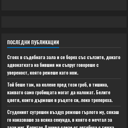
ПОСЛЕДНИ ПУБЛИКАЦИИ
Стоях в съдебната зала и се борех със сълзите, докато
адвокатката на бившия ми съпруг говореше с
увереност, която режеше като нож.
Той беше там, на колене пред този гроб, в тишина,
каквато само гробищата могат да наложат. Белите
цветя, които държеше в ръцете си, леко трепереха.
Студеният сутрешен въздух режеше гърлото му, сякаш
го наказваше за всяка секунда, в която е мечтал за
този миг. Капитан Даниел слезе от автобуса с тежка