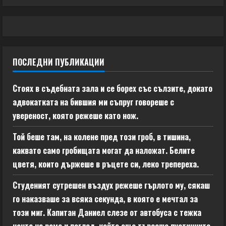
ПОСЛЕДНИ ПУБЛИКАЦИИ
Стоях в съдебната зала и се борех със сълзите, докато
адвокатката на бившия ми съпруг говореше с
увереност, която режеше като нож.
Той беше там, на колене пред този гроб, в тишина,
каквато само гробищата могат да наложат. Белите
цветя, които държеше в ръцете си, леко трепереха.
Студеният сутрешен въздух режеше гърлото му, сякаш
го наказваше за всяка секунда, в която е мечтал за
този миг. Капитан Даниел слезе от автобуса с тежка