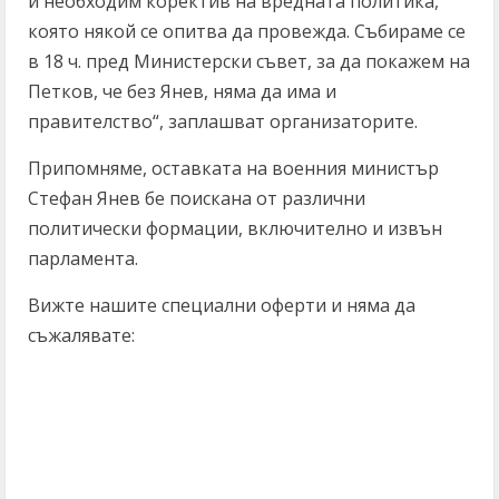
и необходим коректив на вредната политика,
която някой се опитва да провежда. Събираме се
в 18 ч. пред Министерски съвет, за да покажем на
Петков, че без Янев, няма да има и
правителство“, заплашват организаторите.
Припомняме, оставката на военния министър
Стефан Янев бе поискана от различни
политически формации, включително и извън
парламента.
Вижте нашите специални оферти и няма да
съжалявате:
C
o
n