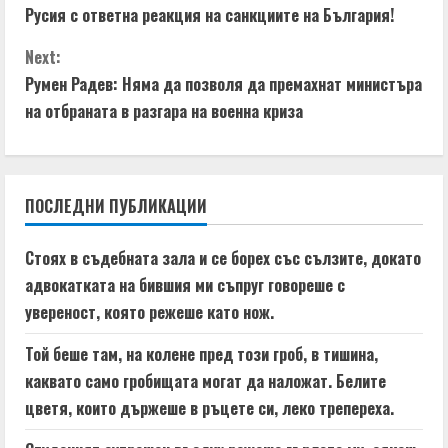
Русия с ответна реакция на санкциите на България!
o
Next:
n
Румен Радев: Няма да позволя да премахнат министъра
t
на отбраната в разгара на военна криза
i
n
ПОСЛЕДНИ ПУБЛИКАЦИИ
u
Стоях в съдебната зала и се борех със сълзите, докато
e
адвокатката на бившия ми съпруг говореше с
увереност, която режеше като нож.
R
Той беше там, на колене пред този гроб, в тишина,
e
каквато само гробищата могат да наложат. Белите
a
цветя, които държеше в ръцете си, леко трепереха.