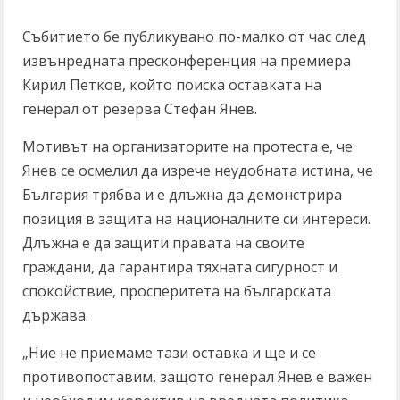
Събитието бе публикувано по-малко от час след
извънредната пресконференция на премиера
Кирил Петков, който поиска оставката на
генерал от резерва Стефан Янев.
Мотивът на организаторите на протеста е, че
Янев се осмелил да изрече неудобната истина, че
България трябва и е длъжна да демонстрира
позиция в защита на националните си интереси.
Длъжна е да защити правата на своите
граждани, да гарантира тяхната сигурност и
спокойствие, просперитета на българската
държава.
„Ние не приемаме тази оставка и ще и се
противопоставим, защото генерал Янев е важен