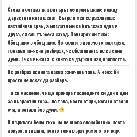
Стоях и слушах как вятърът се промъкваше между
дърветата като шепот. Вътре в мен се разливаше
настойчиво срам, а мислите ми се блъскаха една в
друга, сякаш търсеха изход. Повтарях си тихо:
Обещание е обещание. Но колкото повече го повтарях,
толкова по-ясно разбирах, че обещанията не са само
думи. Те са въжета, с които се държим над пропастта.
Не разбрах веднага какво означава това. А може би
просто не исках да разбера.
Тя си мислеше, че ще прекара последните си дни в дом
за възрастни хора… но това, което откри, когато отвори
очи, я остави без думи.
В църквата беше тихо, но не онова спокойствие, което
лекува, а тишина, която тежи върху раменете и кара