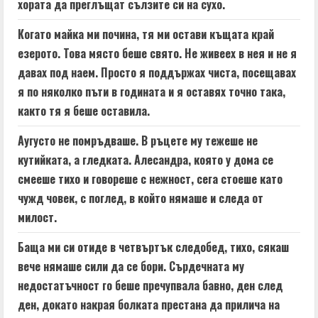
хората да преглъщат сълзите си на сухо.
Когато майка ми почина, тя ми остави къщата край
езерото. Това място беше свято. Не живеех в нея и не я
давах под наем. Просто я поддържах чиста, посещавах
я по няколко пъти в годината и я оставях точно така,
както тя я беше оставила.
Аугусто не помръдваше. В ръцете му тежеше не
кутийката, а гледката. Алесандра, която у дома се
смееше тихо и говореше с нежност, сега стоеше като
чужд човек, с поглед, в който нямаше и следа от
милост.
Баща ми си отиде в четвъртък следобед, тихо, сякаш
вече нямаше сили да се бори. Сърдечната му
недостатъчност го беше пречупвала бавно, ден след
ден, докато накрая болката престана да прилича на