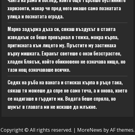
чанта на рамо и поглед, който още търсеше пустинните
хоризонти, макар че пред него имаше само познатата
улица и познатата ограда.
Марко задържа дъха си, сякаш въздухът в стаята
изведнъж се беше превърнал в тежка, мокра кърпа,
притисната към лицето му. Пръстите му застинаха
върху мишката. Екранът светеше с онзи безстрастен,
хладен блясък, който обикновено не означава нищо, но
тази нощ означаваше всичко.
Седях на ръба на ваната и стисках кърпа в ръце така,
сякаш тя можеше да спре не само теча, а и онова, което
се надигаше в гърдите ми. Водата беше спряла, но
шумът в главата ми не искаше да млъкне.
Copyright © All rights reserved.
|
MoreNews
by AF themes.