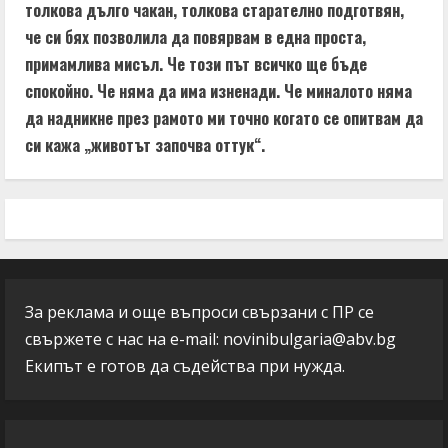
толкова дълго чакан, толкова старателно подготвян,
че си бях позволила да повярвам в една проста,
примамлива мисъл. Че този път всичко ще бъде
спокойно. Че няма да има изненади. Че миналото няма
да надникне през рамото ми точно когато се опитвам да
си кажа „животът започва оттук“.
За реклама и още въпроси свързани с ПР се
свържете с нас на e-mail:
novinibulgaria@abv.bg
Екипът е готов да съдейства при нужда.