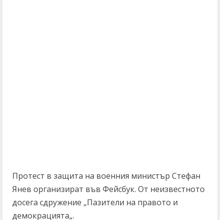
Протест в защита на военния министър Стефан
Янев организират във Фейсбук. От неизвестното
досега сдружение „Пазители на правото и
демокрацията„.