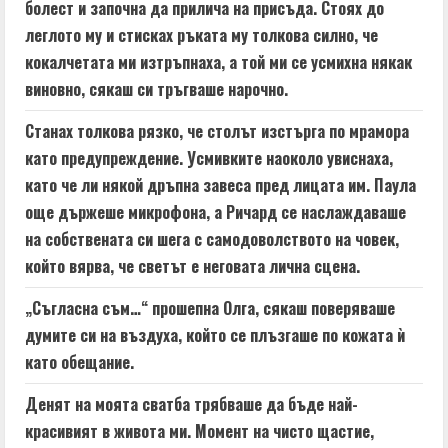
болест и започна да прилича на присъда. Стоях до
леглото му и стисках ръката му толкова силно, че
кокалчетата ми изтръпнаха, а той ми се усмихна някак
виновно, сякаш си тръгваше нарочно.
Станах толкова рязко, че столът изстърга по мрамора
като предупреждение. Усмивките наоколо увиснаха,
като че ли някой дръпна завеса пред лицата им. Паула
още държеше микрофона, а Ричард се наслаждаваше
на собствената си шега с самодоволството на човек,
който вярва, че светът е неговата лична сцена.
„Съгласна съм…“ прошепна Олга, сякаш поверяваше
думите си на въздуха, който се плъзгаше по кожата ѝ
като обещание.
Денят на моята сватба трябваше да бъде най-
красивият в живота ми. Момент на чисто щастие,