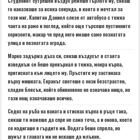
d
Студеният сутрешен въздух режеше гърлото му, сякаш
го наказваше за всяка секунда, в която е мечтал за
i
този миг. Капитан Даниел слезе от автобуса с тежка
n
чанта на рамо и поглед, който още търсеше пустинните
хоризонти, макар че пред него имаше само познатата
g
улица и познатата ограда.
Марко задържа дъха си, сякаш въздухът в стаята
изведнъж се беше превърнал в тежка, мокра кърпа,
притисната към лицето му. Пръстите му застинаха
върху мишката. Екранът светеше с онзи безстрастен,
хладен блясък, който обикновено не означава нищо, но
тази нощ означаваше всичко.
Седях на ръба на ваната и стисках кърпа в ръце така,
сякаш тя можеше да спре не само теча, а и онова, което
се надигаше в гърдите ми. Водата беше спряла, но
шумът в главата ми не искаше да млъкне.