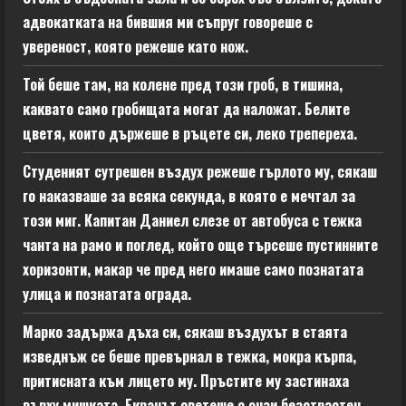
адвокатката на бившия ми съпруг говореше с
увереност, която режеше като нож.
Той беше там, на колене пред този гроб, в тишина,
каквато само гробищата могат да наложат. Белите
цветя, които държеше в ръцете си, леко трепереха.
Студеният сутрешен въздух режеше гърлото му, сякаш
го наказваше за всяка секунда, в която е мечтал за
този миг. Капитан Даниел слезе от автобуса с тежка
чанта на рамо и поглед, който още търсеше пустинните
хоризонти, макар че пред него имаше само познатата
улица и познатата ограда.
Марко задържа дъха си, сякаш въздухът в стаята
изведнъж се беше превърнал в тежка, мокра кърпа,
притисната към лицето му. Пръстите му застинаха
върху мишката. Екранът светеше с онзи безстрастен,