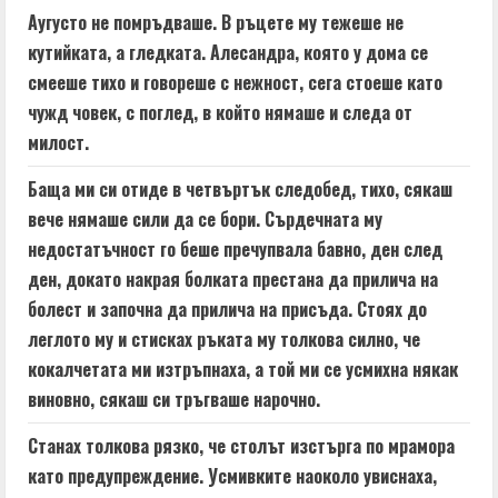
Аугусто не помръдваше. В ръцете му тежеше не
кутийката, а гледката. Алесандра, която у дома се
смееше тихо и говореше с нежност, сега стоеше като
чужд човек, с поглед, в който нямаше и следа от
милост.
Баща ми си отиде в четвъртък следобед, тихо, сякаш
вече нямаше сили да се бори. Сърдечната му
недостатъчност го беше пречупвала бавно, ден след
ден, докато накрая болката престана да прилича на
болест и започна да прилича на присъда. Стоях до
леглото му и стисках ръката му толкова силно, че
кокалчетата ми изтръпнаха, а той ми се усмихна някак
виновно, сякаш си тръгваше нарочно.
Станах толкова рязко, че столът изстърга по мрамора
като предупреждение. Усмивките наоколо увиснаха,