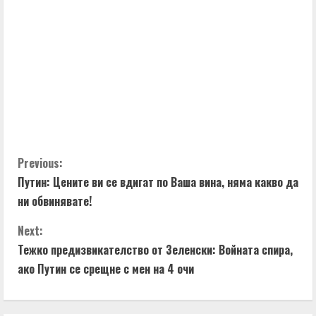
C
Previous:
Путин: Цените ви се вдигат по Ваша вина, няма какво да
o
ни обвинявате!
n
Next:
t
Тежко предизвикателство от Зеленски: Войната спира,
ако Путин се срещне с мен на 4 очи
i
n