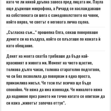
като че ли някой дръпна завеса пред лицата им. Паула
още държеше микрофона, а Ричард се наслаждаваше
на собствената си шега с самодоволството на човек,
който вярва, че светът е неговата лична сцена.
„Съгласна съм…“ прошепна Олга, сякаш поверяваше
думите си на въздуха, който се плъзгаше по кожата ѝ
като обещание.
Денят на моята сватба трябваше да бъде най-
красивият в живота ми. Момент на чисто щастие,
толкова дълго чакан, толкова старателно подготвян,
че си бях позволила да повярвам в една проста,
примамлива мисъл. Че този път всичко ще бъде
спокойно. Че няма да има изненади. Че миналото няма
да надникне през рамото ми точно когато се опитвам да
си кажа „животът започва оттук“.