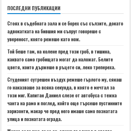
ПОСЛЕДНИ ПУБЛИКАЦИИ
u
e
Стоях в съдебната зала и се борех със сълзите, докато
адвокатката на бившия ми съпруг говореше с
R
увереност, която режеше като нож.
e
Той беше там, на колене пред този гроб, в тишина,
a
каквато само гробищата могат да наложат. Белите
цветя, които държеше в ръцете си, леко трепереха.
d
Студеният сутрешен въздух режеше гърлото му, сякаш
i
го наказваше за всяка секунда, в която е мечтал за
n
този миг. Капитан Даниел слезе от автобуса с тежка
чанта на рамо и поглед, който още търсеше пустинните
g
хоризонти, макар че пред него имаше само познатата
улица и познатата ограда.