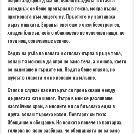
Марко задържа дъха си, сякаш въздухът в стаята
изведнъж се беше превърнал в тежка, мокра кърпа,
притисната към лицето му. Пръстите му застинаха
върху мишката. Екранът светеше с онзи безстрастен,
хладен блясък, който обикновено не означава нищо, но
тази нощ означаваше всичко.
Седях на ръба на ваната и стисках кърпа в ръце така,
сякаш тя можеше да спре не само теча, а и онова, което
се надигаше в гърдите ми. Водата беше спряла, но
шумът в главата ми не искаше да млъкне.
Стоях и слушах как вятърът се промъкваше между
дърветата като шепот. Вътре в мен се разливаше
настойчиво срам, а мислите ми се блъскаха една в
друга, сякаш търсеха изход. Повтарях си тихо:
Обещание е обещание. Но колкото повече го повтарях,
толкова по-ясно разбирах, че обещанията не са само