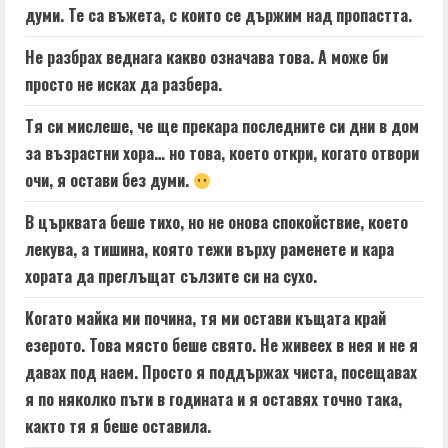
думи. Те са въжета, с които се държим над пропастта.
Не разбрах веднага какво означава това. А може би
просто не исках да разбера.
Тя си мислеше, че ще прекара последните си дни в дом
за възрастни хора… но това, което откри, когато отвори
очи, я остави без думи.
В църквата беше тихо, но не онова спокойствие, което
лекува, а тишина, която тежи върху раменете и кара
хората да преглъщат сълзите си на сухо.
Когато майка ми почина, тя ми остави къщата край
езерото. Това място беше свято. Не живеех в нея и не я
давах под наем. Просто я поддържах чиста, посещавах
я по няколко пъти в годината и я оставях точно така,
както тя я беше оставила.