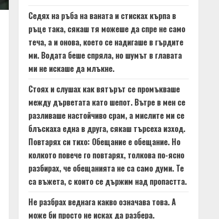
Седях на ръба на ваната и стисках кърпа в
ръце така, сякаш тя можеше да спре не само
теча, а и онова, което се надигаше в гърдите
ми. Водата беше спряла, но шумът в главата
ми не искаше да млъкне.
Стоях и слушах как вятърът се промъкваше
между дърветата като шепот. Вътре в мен се
разливаше настойчиво срам, а мислите ми се
блъскаха една в друга, сякаш търсеха изход.
Повтарях си тихо: Обещание е обещание. Но
колкото повече го повтарях, толкова по-ясно
разбирах, че обещанията не са само думи. Те
са въжета, с които се държим над пропастта.
Не разбрах веднага какво означава това. А
може би просто не исках да разбера.