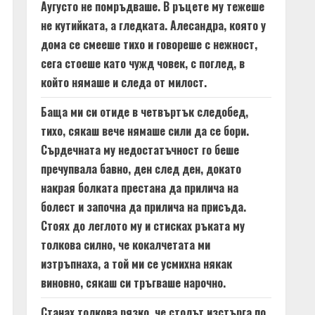
Аугусто не помръдваше. В ръцете му тежеше
не кутийката, а гледката. Алесандра, която у
дома се смееше тихо и говореше с нежност,
сега стоеше като чужд човек, с поглед, в
който нямаше и следа от милост.
Баща ми си отиде в четвъртък следобед,
тихо, сякаш вече нямаше сили да се бори.
Сърдечната му недостатъчност го беше
пречупвала бавно, ден след ден, докато
накрая болката престана да прилича на
болест и започна да прилича на присъда.
Стоях до леглото му и стисках ръката му
толкова силно, че кокалчетата ми
изтръпнаха, а той ми се усмихна някак
виновно, сякаш си тръгваше нарочно.
Станах толкова рязко, че столът изстърга по