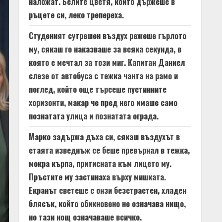
наложат. Белите цветя, които държеше в
ръцете си, леко трепереха.
Студеният сутрешен въздух режеше гърлото
му, сякаш го наказваше за всяка секунда, в
която е мечтал за този миг. Капитан Даниел
слезе от автобуса с тежка чанта на рамо и
поглед, който още търсеше пустинните
хоризонти, макар че пред него имаше само
познатата улица и познатата ограда.
Марко задържа дъха си, сякаш въздухът в
стаята изведнъж се беше превърнал в тежка,
мокра кърпа, притисната към лицето му.
Пръстите му застинаха върху мишката.
Екранът светеше с онзи безстрастен, хладен
блясък, който обикновено не означава нищо,
но тази нощ означаваше всичко.