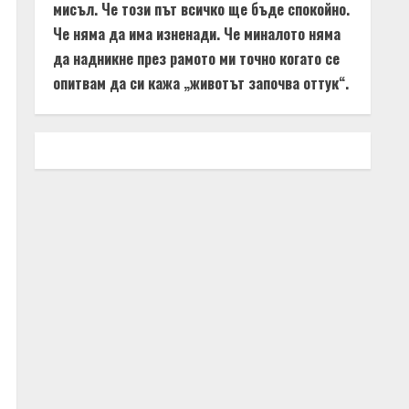
мисъл. Че този път всичко ще бъде спокойно.
Че няма да има изненади. Че миналото няма
да надникне през рамото ми точно когато се
опитвам да си кажа „животът започва оттук“.