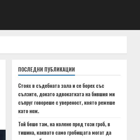
ПОСЛЕДНИ ПУБЛИКАЦИИ
Стоях в съдебната зала и се борех със
сълзите, докато адвокатката на бившия ми
съпруг говореше с увереност, която режеше
като нож.
Той беше там, на колене пред този гроб, в
тишина, каквато само гробищата могат да