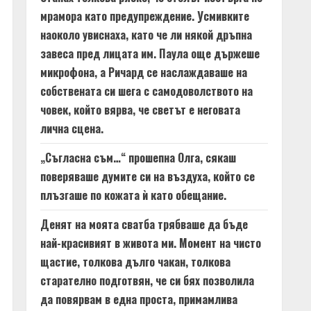
мрамора като предупреждение. Усмивките
наоколо увиснаха, като че ли някой дръпна
завеса пред лицата им. Паула още държеше
микрофона, а Ричард се наслаждаваше на
собствената си шега с самодоволството на
човек, който вярва, че светът е неговата
лична сцена.
„Съгласна съм…“ прошепна Олга, сякаш
поверяваше думите си на въздуха, който се
плъзгаше по кожата ѝ като обещание.
Денят на моята сватба трябваше да бъде
най-красивият в живота ми. Момент на чисто
щастие, толкова дълго чакан, толкова
старателно подготвян, че си бях позволила
да повярвам в една проста, примамлива