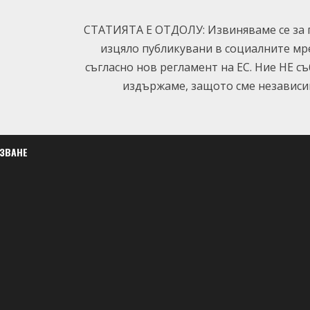
СТАТИЯТА Е ОТДОЛУ: Извиняваме се за п
изцяло публикувани в социалните мр
съгласно нов регламент на ЕС. Ние НЕ с
издържаме, защото сме независим
ЛЗВАНЕ