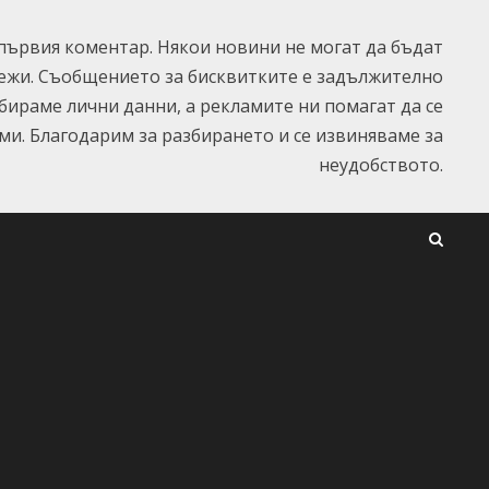
ървия коментар. Някои новини не могат да бъдат
ежи. Съобщението за бисквитките е задължително
ъбираме лични данни, а рекламите ни помагат да се
и. Благодарим за разбирането и се извиняваме за
неудобството.