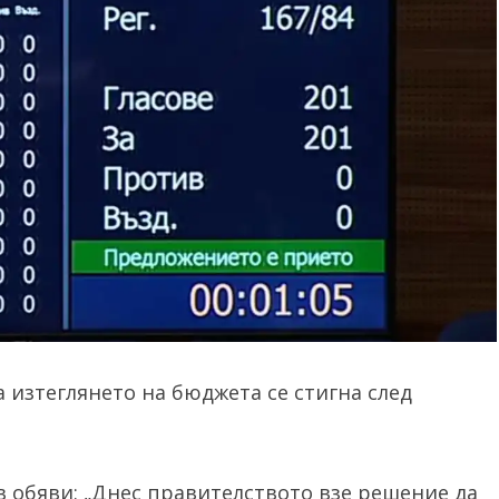
 изтеглянето на бюджета се стигна след
 обяви: „Днес правителството взе решение да