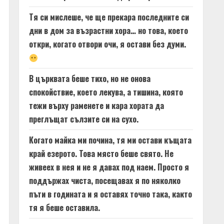
Тя си мислеше, че ще прекара последните си
дни в дом за възрастни хора… но това, което
откри, когато отвори очи, я остави без думи.
В църквата беше тихо, но не онова
спокойствие, което лекува, а тишина, която
тежи върху раменете и кара хората да
преглъщат сълзите си на сухо.
Когато майка ми почина, тя ми остави къщата
край езерото. Това място беше свято. Не
живеех в нея и не я давах под наем. Просто я
поддържах чиста, посещавах я по няколко
пъти в годината и я оставях точно така, както
тя я беше оставила.