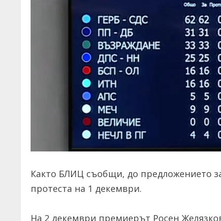
Както БЛИЦ съобщи, до предложението за
протеста на 1 декември.
На 2 декември премиерът Росен Желязков