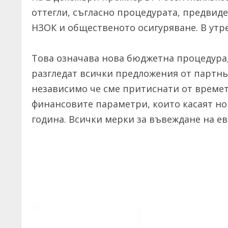
оттегли, съгласно процедурата, предвид
НЗОК и общественото осигуряване. В утр
Това означава нова бюджетна процедура,
разгледат всички предложения от партнь
независимо че сме притиснати от времето
финансовите параметри, които касаят н
година. Всички мерки за въвеждане на ев