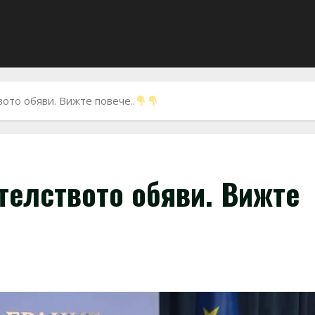
то обяви. Вижте повече..
елството обяви. Вижте