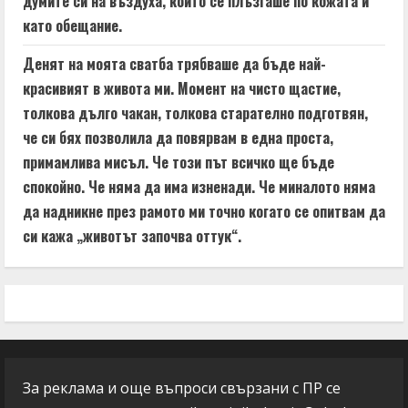
думите си на въздуха, който се плъзгаше по кожата ѝ
като обещание.
Денят на моята сватба трябваше да бъде най-
красивият в живота ми. Момент на чисто щастие,
толкова дълго чакан, толкова старателно подготвян,
че си бях позволила да повярвам в една проста,
примамлива мисъл. Че този път всичко ще бъде
спокойно. Че няма да има изненади. Че миналото няма
да надникне през рамото ми точно когато се опитвам да
си кажа „животът започва оттук“.
За реклама и още въпроси свързани с ПР се