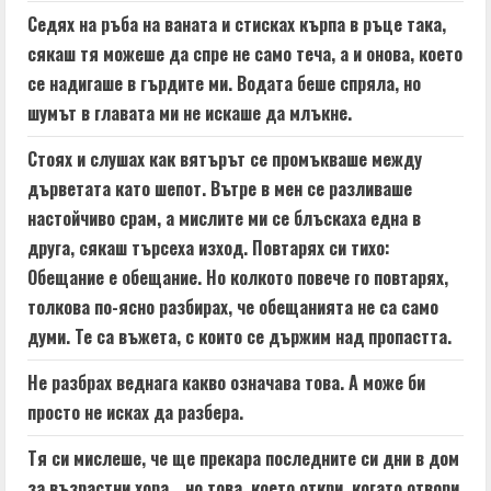
Седях на ръба на ваната и стисках кърпа в ръце така,
сякаш тя можеше да спре не само теча, а и онова, което
се надигаше в гърдите ми. Водата беше спряла, но
шумът в главата ми не искаше да млъкне.
Стоях и слушах как вятърът се промъкваше между
дърветата като шепот. Вътре в мен се разливаше
настойчиво срам, а мислите ми се блъскаха една в
друга, сякаш търсеха изход. Повтарях си тихо:
Обещание е обещание. Но колкото повече го повтарях,
толкова по-ясно разбирах, че обещанията не са само
думи. Те са въжета, с които се държим над пропастта.
Не разбрах веднага какво означава това. А може би
просто не исках да разбера.
Тя си мислеше, че ще прекара последните си дни в дом
за възрастни хора… но това, което откри, когато отвори