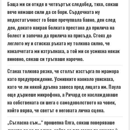
Баща ми си отиде в четвъртък следобед, тихо, сякаш
вече нямаше сили да се бори. Сърдечната му
недостатъчност го беше пречупвала бавно, ден след
ден, докато накрая болката престана да прилича на
болест и започна да прилича на присъда. Стоях до
леглото му и стисках ръката му толкова силно, че
кокалчетата ми изтръпнаха, а той ми се усмихна някак
виновно, сякаш си тръгваше нарочно.
Станах толкова рязко, че столът изстърга по мрамора
като предупреждение. Усмивките наоколо увиснаха,
като че ли някой дръпна завеса пред лицата им. Паула
още държеше микрофона, а Ричард се наслаждаваше
на собствената си шега с самодоволството на човек,
който вярва, че светът е неговата лична сцена.
„Съгласна съм…“ прошепна Олга, сякаш поверяваше