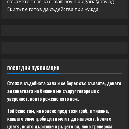
свържете с нас на e-mail:
novinibulgaria@abv.bg
Екипът е готов да съдейства при нужда.
ПОСЛЕДНИ ПУБЛИКАЦИИ
Стоях в съдебната зала и се борех със сълзите, докато
адвокатката на бившия ми съпруг говореше с
увереност, която режеше като нож.
Той беше там, на колене пред този гроб, в тишина,
каквато само гробищата могат да наложат. Белите
цветя, които държеше в ръцете си, леко трепереха.