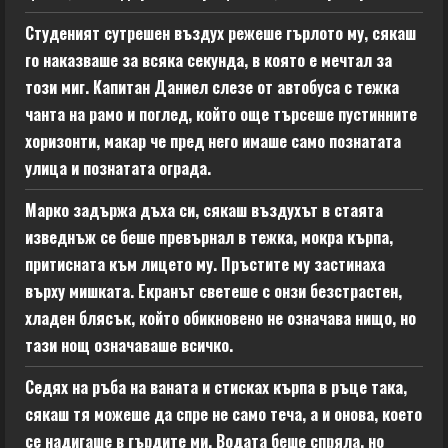
Студеният сутрешен въздух режеше гърлото му, сякаш
го наказваше за всяка секунда, в която е мечтал за
този миг. Капитан Даниел слезе от автобуса с тежка
чанта на рамо и поглед, който още търсеше пустинните
хоризонти, макар че пред него имаше само познатата
улица и познатата ограда.
Марко задържа дъха си, сякаш въздухът в стаята
изведнъж се беше превърнал в тежка, мокра кърпа,
притисната към лицето му. Пръстите му застинаха
върху мишката. Екранът светеше с онзи безстрастен,
хладен блясък, който обикновено не означава нищо, но
тази нощ означаваше всичко.
Седях на ръба на ваната и стисках кърпа в ръце така,
сякаш тя можеше да спре не само теча, а и онова, което
се надигаше в гърдите ми. Водата беше спряла, но