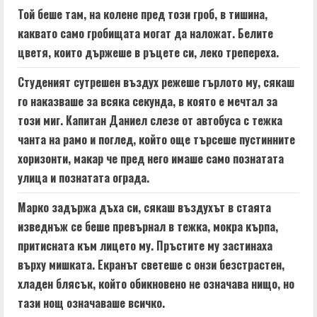
e
Той беше там, на колене пред този гроб, в тишина,
a
каквато само гробищата могат да наложат. Белите
цветя, които държеше в ръцете си, леко трепереха.
d
Студеният сутрешен въздух режеше гърлото му, сякаш
i
го наказваше за всяка секунда, в която е мечтал за
n
този миг. Капитан Даниел слезе от автобуса с тежка
чанта на рамо и поглед, който още търсеше пустинните
g
хоризонти, макар че пред него имаше само познатата
улица и познатата ограда.
Марко задържа дъха си, сякаш въздухът в стаята
изведнъж се беше превърнал в тежка, мокра кърпа,
притисната към лицето му. Пръстите му застинаха
върху мишката. Екранът светеше с онзи безстрастен,
хладен блясък, който обикновено не означава нищо, но
тази нощ означаваше всичко.