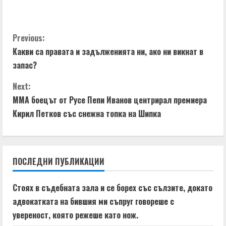
C
Previous:
Какви са правата и задълженията ни, ако ни викнат в
o
запас?
n
Next:
t
ММА боецът от Русе Пепи Иванов центрирал премиера
Кирил Петков със снежна топка на Шипка
i
n
ПОСЛЕДНИ ПУБЛИКАЦИИ
u
e
Стоях в съдебната зала и се борех със сълзите, докато
адвокатката на бившия ми съпруг говореше с
R
увереност, която режеше като нож.