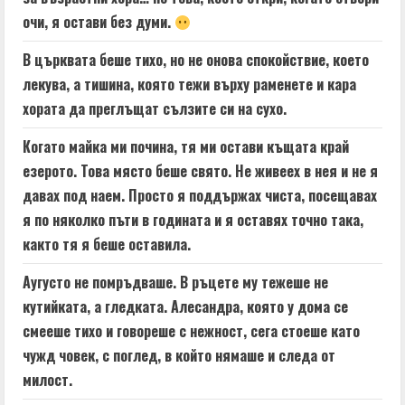
очи, я остави без думи.
В църквата беше тихо, но не онова спокойствие, което
лекува, а тишина, която тежи върху раменете и кара
хората да преглъщат сълзите си на сухо.
Когато майка ми почина, тя ми остави къщата край
езерото. Това място беше свято. Не живеех в нея и не я
давах под наем. Просто я поддържах чиста, посещавах
я по няколко пъти в годината и я оставях точно така,
както тя я беше оставила.
Аугусто не помръдваше. В ръцете му тежеше не
кутийката, а гледката. Алесандра, която у дома се
смееше тихо и говореше с нежност, сега стоеше като
чужд човек, с поглед, в който нямаше и следа от
милост.