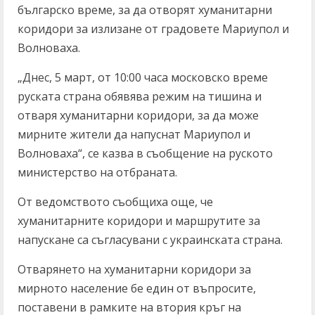
българско време, за да отворят хуманитарни
коридори за излизане от градовете Мариупол и
Волноваха.
„Днес, 5 март, от 10:00 часа московско време
руската страна обявява режим на тишина и
отваря хуманитарни коридори, за да може
мирните жители да напуснат Мариупол и
Волноваха“, се казва в съобщение на руското
министерство на отбраната.
От ведомството съобщиха още, че
хуманитарните коридори и маршрутите за
напускане са съгласувани с украинската страна.
Отварянето на хуманитарни коридори за
мирното население бе един от въпросите,
поставени в рамките на втория кръг на