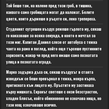
Той беше там, на колене пред този гроб, в тишина,
каквато само гробищата могат да наложат. Белите
цветя, които държеше в ръцете си, леко трепереха.
Студеният сутрешен въздух режеше гърлото му, сякаш
го наказваше за всяка секунда, в която е мечтал за
този миг. Капитан Даниел слезе от автобуса с тежка
чанта на рамо и поглед, който още търсеше пустинните
хоризонти, макар че пред него имаше само познатата
улица и познатата ограда.
Марко задържа дъха си, сякаш въздухът в стаята
изведнъж се беше превърнал в тежка, мокра кърпа,
притисната към лицето му. Пръстите му застинаха
върху мишката. Екранът светеше с онзи безстрастен,
хладен блясък, който обикновено не означава нищо, но
тази нощ означаваше всичко.