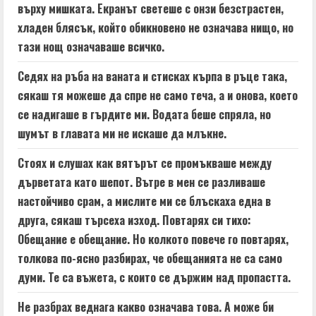
върху мишката. Екранът светеше с онзи безстрастен,
хладен блясък, който обикновено не означава нищо, но
тази нощ означаваше всичко.
Седях на ръба на ваната и стисках кърпа в ръце така,
сякаш тя можеше да спре не само теча, а и онова, което
се надигаше в гърдите ми. Водата беше спряла, но
шумът в главата ми не искаше да млъкне.
Стоях и слушах как вятърът се промъкваше между
дърветата като шепот. Вътре в мен се разливаше
настойчиво срам, а мислите ми се блъскаха една в
друга, сякаш търсеха изход. Повтарях си тихо:
Обещание е обещание. Но колкото повече го повтарях,
толкова по-ясно разбирах, че обещанията не са само
думи. Те са въжета, с които се държим над пропастта.
Не разбрах веднага какво означава това. А може би