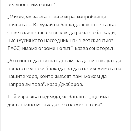
реалност, има опит.“
„Мисля, че засега това е игра, изпробваща
почвата …. В случай на блокада, както се казва,
Съветският съюз знае как да разкъса блокади,
ние (Русия като наследник на Съветския съюз –
ТАСС) имаме огромен опит“, казва сенаторът.
„Ако искат да стигнат дотам, за да ни накарат да
прекъснем тази блокада, за да спасим живота на
нашите хора, които живеят там, можем да
направим това“, каза Джабаров.
Той изразява надежда, че Западът „ще има
достатъчно мозък да се откаже от това“.