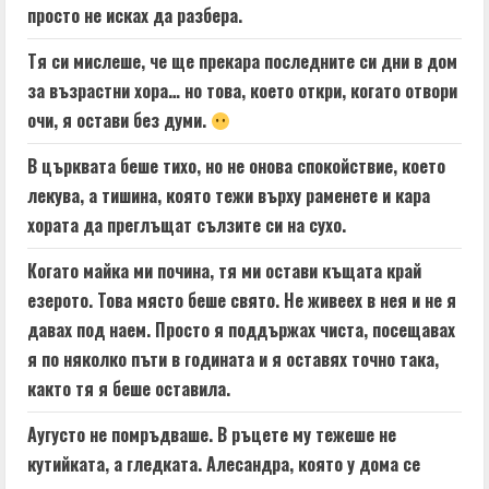
просто не исках да разбера.
Тя си мислеше, че ще прекара последните си дни в дом
за възрастни хора… но това, което откри, когато отвори
очи, я остави без думи.
В църквата беше тихо, но не онова спокойствие, което
лекува, а тишина, която тежи върху раменете и кара
хората да преглъщат сълзите си на сухо.
Когато майка ми почина, тя ми остави къщата край
езерото. Това място беше свято. Не живеех в нея и не я
давах под наем. Просто я поддържах чиста, посещавах
я по няколко пъти в годината и я оставях точно така,
както тя я беше оставила.
Аугусто не помръдваше. В ръцете му тежеше не
кутийката, а гледката. Алесандра, която у дома се