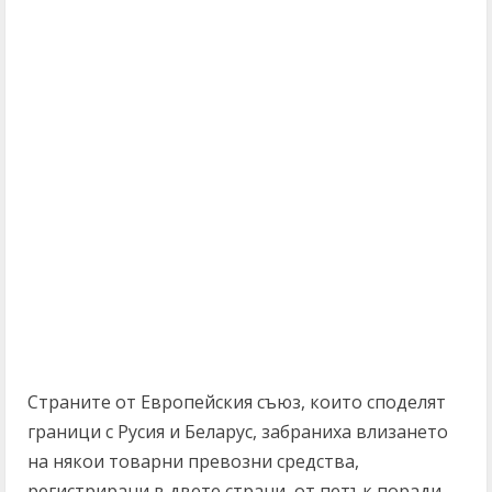
Страните от Европейския съюз, които споделят
граници с Русия и Беларус, забраниха влизането
на някои товарни превозни средства,
регистрирани в двете страни, от петък поради