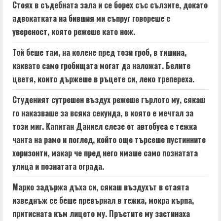
e
Стоях в съдебната зала и се борех със сълзите, докато
адвокатката на бившия ми съпруг говореше с
R
увереност, която режеше като нож.
e
Той беше там, на колене пред този гроб, в тишина,
a
каквато само гробищата могат да наложат. Белите
цветя, които държеше в ръцете си, леко трепереха.
d
Студеният сутрешен въздух режеше гърлото му, сякаш
i
го наказваше за всяка секунда, в която е мечтал за
n
този миг. Капитан Даниел слезе от автобуса с тежка
чанта на рамо и поглед, който още търсеше пустинните
g
хоризонти, макар че пред него имаше само познатата
улица и познатата ограда.
Марко задържа дъха си, сякаш въздухът в стаята
изведнъж се беше превърнал в тежка, мокра кърпа,
притисната към лицето му. Пръстите му застинаха