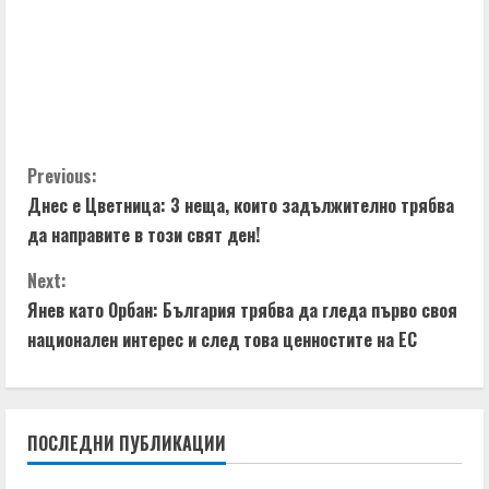
C
Previous:
Днес е Цветница: 3 неща, които задължително трябва
o
да направите в този свят ден!
n
Next:
t
Янев като Орбан: България трябва да гледа първо своя
национален интерес и след това ценностите на ЕС
i
n
ПОСЛЕДНИ ПУБЛИКАЦИИ
u