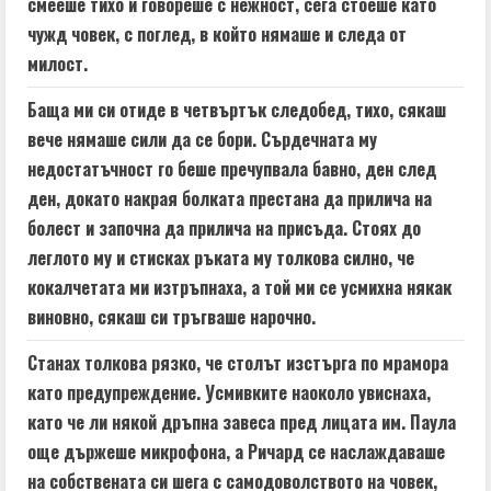
смееше тихо и говореше с нежност, сега стоеше като
чужд човек, с поглед, в който нямаше и следа от
милост.
Баща ми си отиде в четвъртък следобед, тихо, сякаш
вече нямаше сили да се бори. Сърдечната му
недостатъчност го беше пречупвала бавно, ден след
ден, докато накрая болката престана да прилича на
болест и започна да прилича на присъда. Стоях до
леглото му и стисках ръката му толкова силно, че
кокалчетата ми изтръпнаха, а той ми се усмихна някак
виновно, сякаш си тръгваше нарочно.
Станах толкова рязко, че столът изстърга по мрамора
като предупреждение. Усмивките наоколо увиснаха,
като че ли някой дръпна завеса пред лицата им. Паула
още държеше микрофона, а Ричард се наслаждаваше
на собствената си шега с самодоволството на човек,