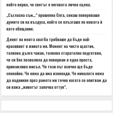
който вярва, че светът е неговата лична сцена.
„Съгласна съм…“ прошепна Олга, сякаш поверяваше
думите си на въздуха, който се плъзгаше по кожата ѝ
като обещание.
Денят на моята сватба трябваше да бъде най-
красивият в живота ми. Момент на чисто щастие,
толкова дълго чакан, толкова старателно подготвян,
че си бях позволила да повярвам в една проста,
примамлива мисъл. Че този път всичко ще бъде
спокойно. Че няма да има изненади. Че миналото няма
да надникне през рамото ми точно когато се опитвам да
си кажа „животът започва оттук“.