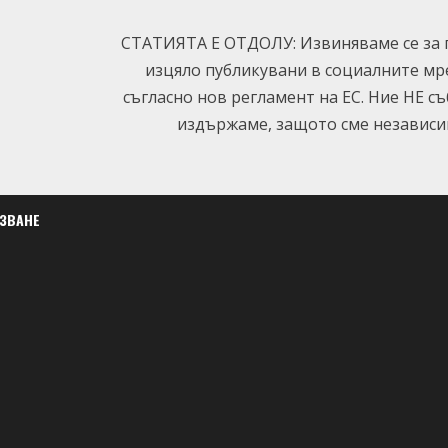
СТАТИЯТА Е ОТДОЛУ: Извиняваме се за п
изцяло публикувани в социалните мр
съгласно нов регламент на ЕС. Ние НЕ с
издържаме, защото сме независим
ЛЗВАНЕ