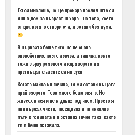
Тя си мислеше, че ще прекара последните си
дни в дом за възрастни хора… но това, което
откри, когато отвори очи, я остави без думи.
В църквата беше тихо, но не онова
спокойствие, което лекува, а тишина, която
тежи върху раменете и кара хората да
преглъщат сълзите си на сухо.
Когато майка ми почина, тя ми остави къщата
край езерото. Това място беше свято. Не
живеех в нея и не я давах под наем. Просто я
поддържах чиста, посещавах я по няколко
пъти в годината и я оставях точно така, както
тя я беше оставила.