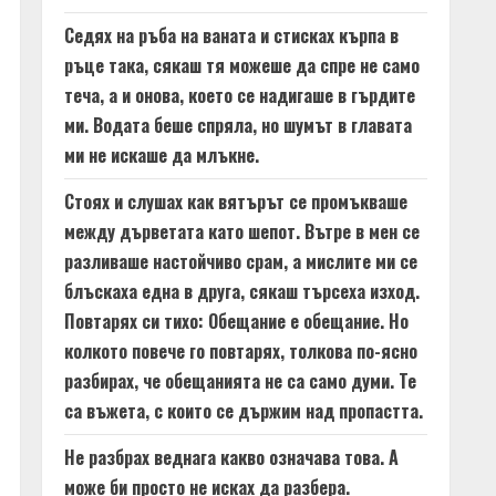
Седях на ръба на ваната и стисках кърпа в
ръце така, сякаш тя можеше да спре не само
теча, а и онова, което се надигаше в гърдите
ми. Водата беше спряла, но шумът в главата
ми не искаше да млъкне.
Стоях и слушах как вятърът се промъкваше
между дърветата като шепот. Вътре в мен се
разливаше настойчиво срам, а мислите ми се
блъскаха една в друга, сякаш търсеха изход.
Повтарях си тихо: Обещание е обещание. Но
колкото повече го повтарях, толкова по-ясно
разбирах, че обещанията не са само думи. Те
са въжета, с които се държим над пропастта.
Не разбрах веднага какво означава това. А
може би просто не исках да разбера.