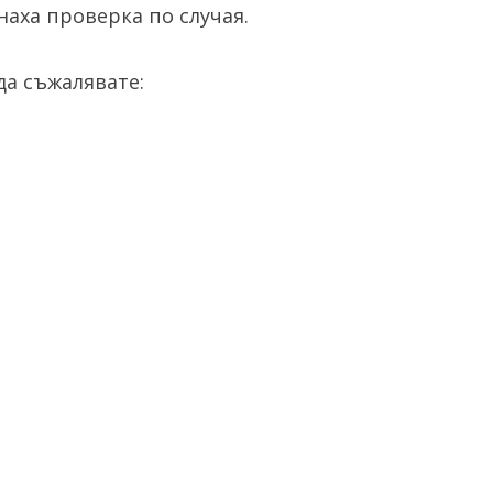
аха проверка по случая.
а съжалявате: