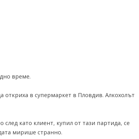
едно време.
а откриха в супермаркет в Пловдив. Алкохолът
о след като клиент, купил от тази партида, се
одата мирише странно.