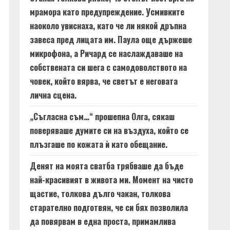
мрамора като предупреждение. Усмивките
наоколо увиснаха, като че ли някой дръпна
завеса пред лицата им. Паула още държеше
микрофона, а Ричард се наслаждаваше на
собствената си шега с самодоволството на
човек, който вярва, че светът е неговата
лична сцена.
„Съгласна съм…“ прошепна Олга, сякаш
поверяваше думите си на въздуха, който се
плъзгаше по кожата ѝ като обещание.
Денят на моята сватба трябваше да бъде
най-красивият в живота ми. Момент на чисто
щастие, толкова дълго чакан, толкова
старателно подготвян, че си бях позволила
да повярвам в една проста, примамлива