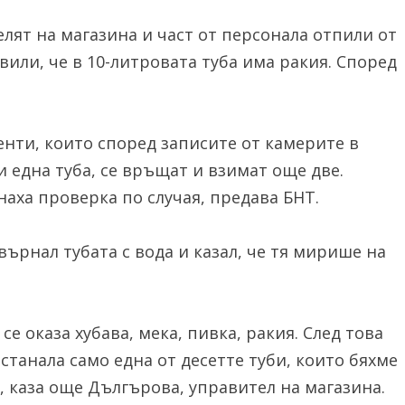
елят на магазина и част от персонала отпили от
вили, че в 10-литровата туба има ракия. Според
енти, които според записите от камерите в
и една туба, се връщат и взимат още две.
аха проверка по случая, предава БНТ.
върнал тубата с вода и казал, че тя мирише на
се оказа хубава, мека, пивка, ракия. След това
станала само една от десетте туби, които бяхме
, каза още Дългърова, управител на магазина.