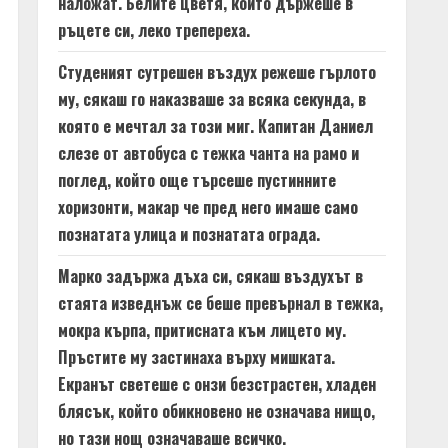
наложат. Белите цветя, които държеше в
ръцете си, леко трепереха.
Студеният сутрешен въздух режеше гърлото
му, сякаш го наказваше за всяка секунда, в
която е мечтал за този миг. Капитан Даниел
слезе от автобуса с тежка чанта на рамо и
поглед, който още търсеше пустинните
хоризонти, макар че пред него имаше само
познатата улица и познатата ограда.
Марко задържа дъха си, сякаш въздухът в
стаята изведнъж се беше превърнал в тежка,
мокра кърпа, притисната към лицето му.
Пръстите му застинаха върху мишката.
Екранът светеше с онзи безстрастен, хладен
блясък, който обикновено не означава нищо,
но тази нощ означаваше всичко.