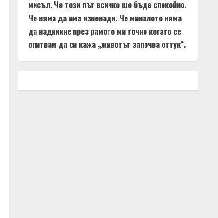
мисъл. Че този път всичко ще бъде спокойно.
Че няма да има изненади. Че миналото няма
да надникне през рамото ми точно когато се
опитвам да си кажа „животът започва оттук“.