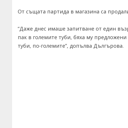
От същата партида в магазина са продали
“Даже днес имаше запитване от един въз
пак в големите туби, бяха му предложени 
туби, по-големите”, допълва Дългърова.