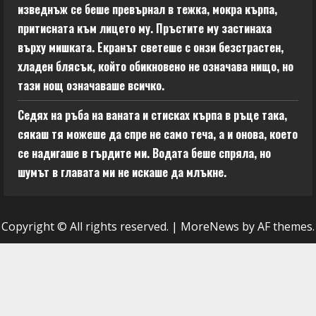
изведнъж се беше превърнал в тежка, мокра кърпа,
притисната към лицето му. Пръстите му застинаха
върху мишката. Екранът светеше с онзи безстрастен,
хладен блясък, който обикновено не означава нищо, но
тази нощ означаваше всичко.
Седях на ръба на ваната и стисках кърпа в ръце така,
сякаш тя можеше да спре не само теча, а и онова, което
се надигаше в гърдите ми. Водата беше спряла, но
шумът в главата ми не искаше да млъкне.
Copyright © All rights reserved.
|
MoreNews
by AF themes.