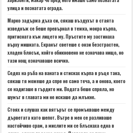
улица и познатата ограда.
Марко задържа дъха си, сякаш въздухът в стаята
изведнъж се беше превърнал в тежка, мокра кърпа,
притисната към лицето му. Пръстите му застинаха
върху мишката. Екранът светеше с онзи безстрастен,
хладен блясък, който обикновено не означава нищо, но
тази нощ означаваше всичко.
Седях на ръба на ваната и стисках кърпа в ръце така,
сякаш тя можеше да спре не само теча, а и онова, което
се надигаше в гърдите ми. Водата беше спряла, но
шумът в главата ми не искаше да млъкне.
Стоях и слушах как вятърът се промъкваше между
дърветата като шепот. Вътре в мен се разливаше
настойчиво срам, а мислите ми се блъскаха една в