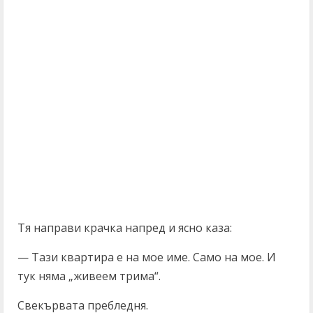
Тя направи крачка напред и ясно каза:
— Тази квартира е на мое име. Само на мое. И
тук няма „живеем трима“.
Свекървата пребледня.