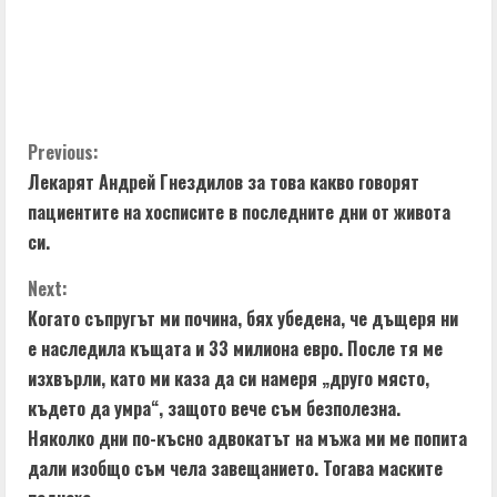
C
Previous:
Лекарят Андрей Гнездилов за това какво говорят
o
пациентите на хосписите в последните дни от живота
n
си.
t
Next:
Когато съпругът ми почина, бях убедена, че дъщеря ни
i
е наследила къщата и 33 милиона евро. После тя ме
изхвърли, като ми каза да си намеря „друго място,
n
където да умра“, защото вече съм безполезна.
u
Няколко дни по-късно адвокатът на мъжа ми ме попита
дали изобщо съм чела завещанието. Тогава маските
e