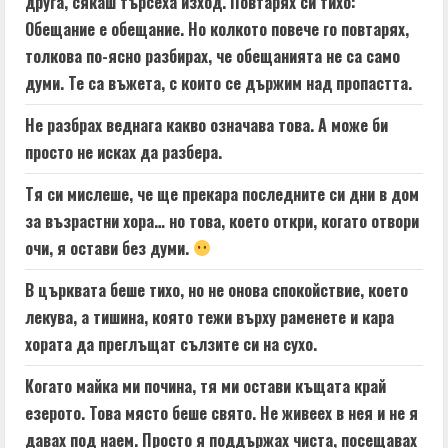
друга, сякаш търсеха изход. Повтарях си тихо:
Обещание е обещание. Но колкото повече го повтарях,
толкова по-ясно разбирах, че обещанията не са само
думи. Те са въжета, с които се държим над пропастта.
Не разбрах веднага какво означава това. А може би
просто не исках да разбера.
Тя си мислеше, че ще прекара последните си дни в дом
за възрастни хора… но това, което откри, когато отвори
очи, я остави без думи.
В църквата беше тихо, но не онова спокойствие, което
лекува, а тишина, която тежи върху раменете и кара
хората да преглъщат сълзите си на сухо.
Когато майка ми почина, тя ми остави къщата край
езерото. Това място беше свято. Не живеех в нея и не я
давах под наем. Просто я поддържах чиста, посещавах