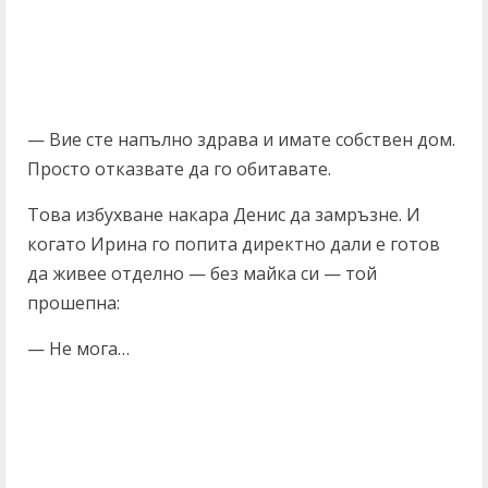
— Вие сте напълно здрава и имате собствен дом.
Просто отказвате да го обитавате.
Това избухване накара Денис да замръзне. И
когато Ирина го попита директно дали е готов
да живее отделно — без майка си — той
прошепна:
— Не мога…