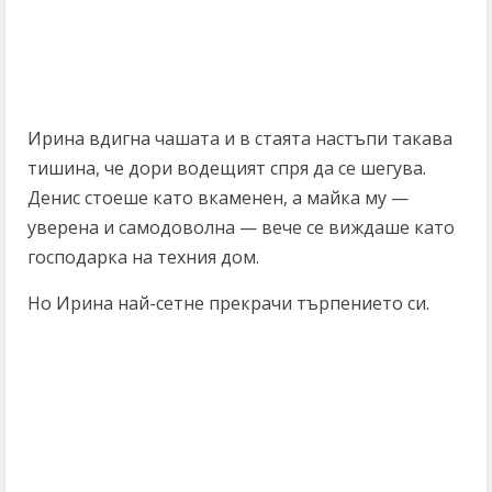
Ирина вдигна чашата и в стаята настъпи такава
тишина, че дори водещият спря да се шегува.
Денис стоеше като вкаменен, а майка му —
уверена и самодоволна — вече се виждаше като
господарка на техния дом.
Но Ирина най-сетне прекрачи търпението си.