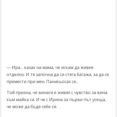
— Ира… казах на мама, че искам да живея
отделно. И тя започна да си стяга багажа, за да се
премести при мен. Паникьосах се…
Той призна, че винаги е живял с чувство за вина
към майка си. И че с Ирина за първи път усеща,
че може да бъде себе си.