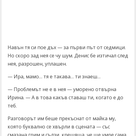
Навън тя си пое дъх — за първи път от седмици.
Но скоро зад нея се чу шум. Денис бе изтичал след
нея, разрошен, уплашен.
— Ира, мамо… тя е такава… ти знаеш…
— Проблемът не е в нея — уморено отвърна
Ирина. — А в това какъв ставаш ти, когато е до
теб.
Разговорът им беше прекъснат от майка му,
която буквално се хвърли в сцената — със
смазана грим и сълзи, крещяща, че ще умре сама.