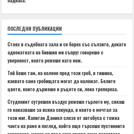
паднаха.
R
e
ПОСЛЕДНИ ПУБЛИКАЦИИ
a
d
Стоях в съдебната зала и се борех със сълзите, докато
адвокатката на бившия ми съпруг говореше с
i
увереност, която режеше като нож.
n
Той беше там, на колене пред този гроб, в тишина,
каквато само гробищата могат да наложат. Белите
g
цветя, които държеше в ръцете си, леко трепереха.
Студеният сутрешен въздух режеше гърлото му, сякаш
го наказваше за всяка секунда, в която е мечтал за
този миг. Капитан Даниел слезе от автобуса с тежка
чанта на рамо и поглед, който още търсеше пустинните
хоризонти, макар че пред него имаше само познатата