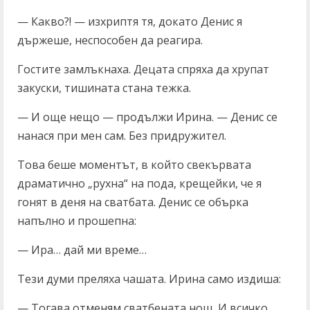
— Какво?! — изхриптя тя, докато Денис я
държеше, неспособен да реагира.
Гостите замлъкнаха. Децата спряха да хрупат
закуски, тишината стана тежка.
— И още нещо — продължи Ирина. — Денис се
нанася при мен сам. Без придружител.
Това беше моментът, в който свекървата
драматично „рухна“ на пода, крещейки, че я
гонят в деня на сватбата. Денис се обърка
напълно и прошепна:
— Ира… дай ми време…
Тези думи преляха чашата. Ирина само издиша:
— Тогава отменям сватбената нощ. И всичко