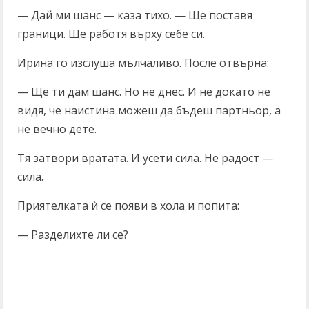
— Дай ми шанс — каза тихо. — Ще поставя
граници. Ще работя върху себе си.
Ирина го изслуша мълчаливо. После отвърна:
— Ще ти дам шанс. Но не днес. И не докато не
видя, че наистина можеш да бъдеш партньор, а
не вечно дете.
Тя затвори вратата. И усети сила. Не радост —
сила.
Приятелката ѝ се появи в хола и попита:
— Разделихте ли се?