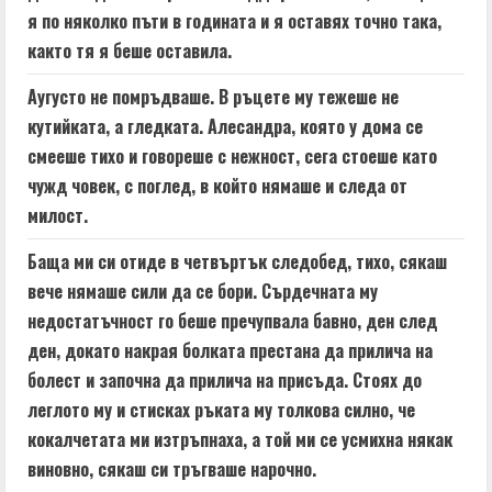
я по няколко пъти в годината и я оставях точно така,
както тя я беше оставила.
Аугусто не помръдваше. В ръцете му тежеше не
кутийката, а гледката. Алесандра, която у дома се
смееше тихо и говореше с нежност, сега стоеше като
чужд човек, с поглед, в който нямаше и следа от
милост.
Баща ми си отиде в четвъртък следобед, тихо, сякаш
вече нямаше сили да се бори. Сърдечната му
недостатъчност го беше пречупвала бавно, ден след
ден, докато накрая болката престана да прилича на
болест и започна да прилича на присъда. Стоях до
леглото му и стисках ръката му толкова силно, че
кокалчетата ми изтръпнаха, а той ми се усмихна някак
виновно, сякаш си тръгваше нарочно.