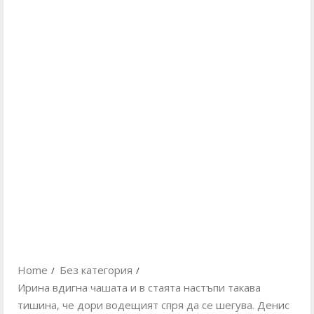
Home
Без категория
Ирина вдигна чашата и в стаята настъпи такава
тишина, че дори водещият спря да се шегува. Денис