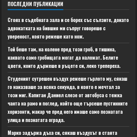
ПОСЛЕДНИ ПУБЛИКАЦИИ
Стоях в съдебната зала и се борех със сълзите, докато
адвокатката на бившия ми съпруг говореше с
увереност, която режеше като нож.
Той беше там, на колене пред този гроб, в тишина,
каквато само гробищата могат да наложат. Белите
цветя, които държеше в ръцете си, леко трепереха.
Студеният сутрешен въздух режеше гърлото му, сякаш
го наказваше за всяка секунда, в която е мечтал за
този миг. Капитан Даниел слезе от автобуса с тежка
чанта на рамо и поглед, който още търсеше пустинните
хоризонти, макар че пред него имаше само познатата
улица и познатата ограда.
Марко задържа дъха си, сякаш въздухът в стаята