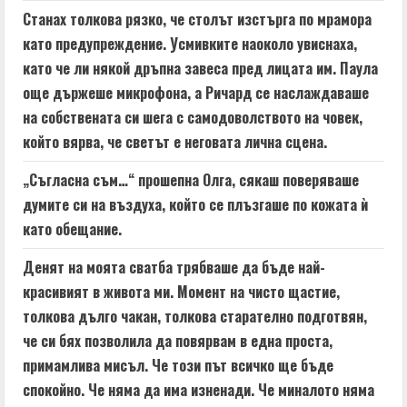
Станах толкова рязко, че столът изстърга по мрамора
като предупреждение. Усмивките наоколо увиснаха,
като че ли някой дръпна завеса пред лицата им. Паула
още държеше микрофона, а Ричард се наслаждаваше
на собствената си шега с самодоволството на човек,
който вярва, че светът е неговата лична сцена.
„Съгласна съм…“ прошепна Олга, сякаш поверяваше
думите си на въздуха, който се плъзгаше по кожата ѝ
като обещание.
Денят на моята сватба трябваше да бъде най-
красивият в живота ми. Момент на чисто щастие,
толкова дълго чакан, толкова старателно подготвян,
че си бях позволила да повярвам в една проста,
примамлива мисъл. Че този път всичко ще бъде
спокойно. Че няма да има изненади. Че миналото няма