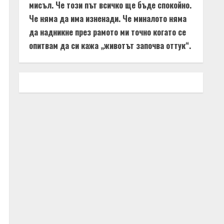
мисъл. Че този път всичко ще бъде спокойно.
Че няма да има изненади. Че миналото няма
да надникне през рамото ми точно когато се
опитвам да си кажа „животът започва оттук“.