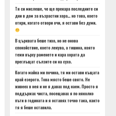
Тя си мислеше, че ще прекара последните си
дни в дом за възрастни хора… но това, което
откри, когато отвори очи, я остави без думи.
В църквата беше тихо, но не онова
спокойствие, което лекува, а тишина, която
тежи върху раменете и кара хората да
преглъщат сълзите си на сухо.
Когато майка ми почина, тя ми остави къщата
край езерото. Това място беше свято. Не
живеех в нея и не я давах под наем. Просто я
поддържах чиста, посещавах я по няколко
пъти в годината и я оставях точно така, както
тя я беше оставила.