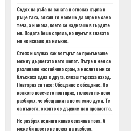
Седях на ръба на ваната и стисках кърпа в
ръце така, сякаш тя можеше да спре не само
теча, а и онова, което се надигаше в гърдите
ми. Водата беше спряла, но шумът в главата
ми не искаше да млъкне.
Стоях и слушах как вятърът се промъкваше
между дърветата като шепот. Вътре в мен се
разливаше настойчиво срам, а мислите ми се
блъскаха една в друга, сякаш търсеха изход.
Повтарях си тихо: Обещание е обещание. Но
колкото повече го повтарях, толкова по-ясно
разбирах, че обещанията не са само думи. Те
са въжета, с които се държим над пропастта.
Не разбрах веднага какво означава това. А
може би просто не исках да разбера.