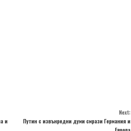
Next:
па и
Путин с извънредни думи смрази Германия и
Европа