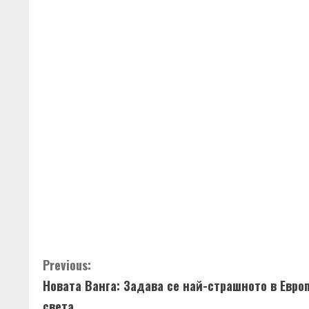
C
o
n
t
i
n
u
e
C
Previous:
R
Новата Ванга: Задава се най-страшното в Евро
o
e
света