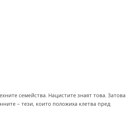
ехните семейства. Нацистите знаят това. Затова
оенните – тези, които положиха клетва пред