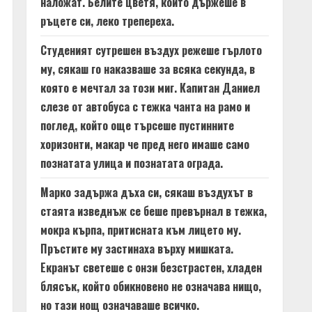
наложат. Белите цветя, които държеше в
ръцете си, леко трепереха.
Студеният сутрешен въздух режеше гърлото
му, сякаш го наказваше за всяка секунда, в
която е мечтал за този миг. Капитан Даниел
слезе от автобуса с тежка чанта на рамо и
поглед, който още търсеше пустинните
хоризонти, макар че пред него имаше само
познатата улица и познатата ограда.
Марко задържа дъха си, сякаш въздухът в
стаята изведнъж се беше превърнал в тежка,
мокра кърпа, притисната към лицето му.
Пръстите му застинаха върху мишката.
Екранът светеше с онзи безстрастен, хладен
блясък, който обикновено не означава нищо,
но тази нощ означаваше всичко.