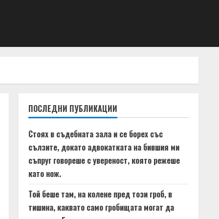
ПОСЛЕДНИ ПУБЛИКАЦИИ
Стоях в съдебната зала и се борех със
сълзите, докато адвокатката на бившия ми
съпруг говореше с увереност, която режеше
като нож.
Той беше там, на колене пред този гроб, в
тишина, каквато само гробищата могат да