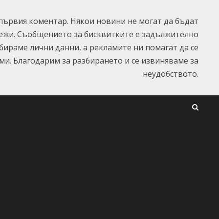
ървия коментар. Някои новини не могат да бъдат
ежи. Съобщението за бисквитките е задължително
ъбираме лични данни, а рекламите ни помагат да се
и. Благодарим за разбирането и се извиняваме за
неудобството.