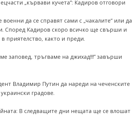
ецчасти „кървави кучета“: Кадиров отговори
военни да се справят сами с „чакалите“ или да
ти. Според Кадиров скоро всичко ще свърши и
в приятелство, както и преди.
ме заповед, тръгваме на джихад!!!” завърши
дент Владимир Путин да нареди на чеченските
 украински градове.
ойната: В следващите дни нещата ще се влошат