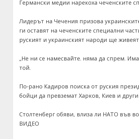
Германски медии нарекоха чеченските сп
Лидерът на Чечения призова украинските 
ги оставят на чеченските специални час
руският и украинският народи ще живеят 
„Не ни се намесвайте. няма да спрем. Има
той.
По-рано Кадиров поиска от руския прези
бойци да превземат Харков, Киев и други
Столтенберг обяви, влиза ли НАТО във в
ВИДЕО