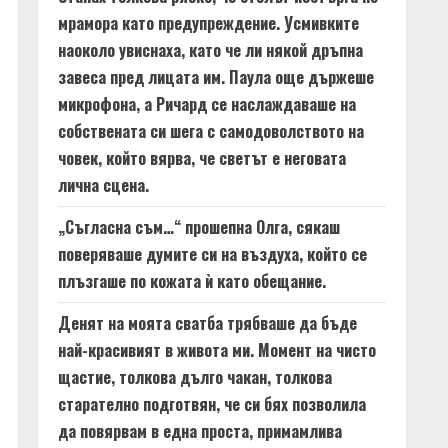
мрамора като предупреждение. Усмивките
наоколо увиснаха, като че ли някой дръпна
завеса пред лицата им. Паула още държеше
микрофона, а Ричард се наслаждаваше на
собствената си шега с самодоволството на
човек, който вярва, че светът е неговата
лична сцена.
„Съгласна съм…“ прошепна Олга, сякаш
поверяваше думите си на въздуха, който се
плъзгаше по кожата ѝ като обещание.
Денят на моята сватба трябваше да бъде
най-красивият в живота ми. Момент на чисто
щастие, толкова дълго чакан, толкова
старателно подготвян, че си бях позволила
да повярвам в една проста, примамлива