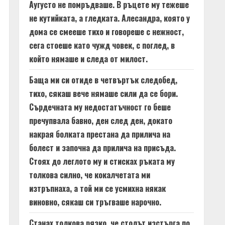
Аугусто не помръдваше. В ръцете му тежеше
не кутийката, а гледката. Алесандра, която у
дома се смееше тихо и говореше с нежност,
сега стоеше като чужд човек, с поглед, в
който нямаше и следа от милост.
Баща ми си отиде в четвъртък следобед,
тихо, сякаш вече нямаше сили да се бори.
Сърдечната му недостатъчност го беше
пречупвала бавно, ден след ден, докато
накрая болката престана да прилича на
болест и започна да прилича на присъда.
Стоях до леглото му и стисках ръката му
толкова силно, че кокалчетата ми
изтръпнаха, а той ми се усмихна някак
виновно, сякаш си тръгваше нарочно.
Станах толкова рязко, че столът изстърга по