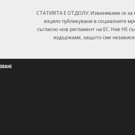
СТАТИЯТА Е ОТДОЛУ: Извиняваме се за п
изцяло публикувани в социалните мр
съгласно нов регламент на ЕС. Ние НЕ с
издържаме, защото сме независим
ЛЗВАНЕ