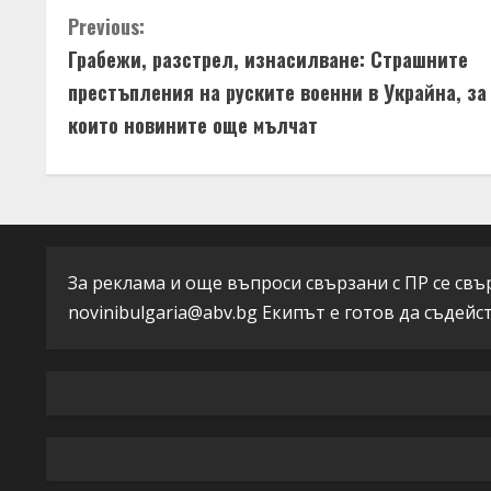
C
Previous:
Грабежи, разстрел, изнасилване: Страшните
o
престъпления на руските военни в Украйна, за
n
които новините още мълчат
t
i
n
За реклама и още въпроси свързани с ПР се свърж
u
novinibulgaria@abv.bg
Екипът е готов да съдейс
e
R
e