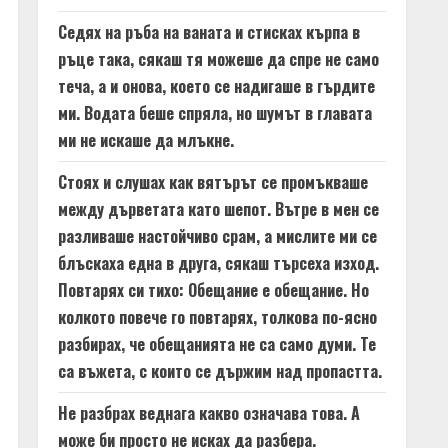
Седях на ръба на ваната и стисках кърпа в
ръце така, сякаш тя можеше да спре не само
теча, а и онова, което се надигаше в гърдите
ми. Водата беше спряла, но шумът в главата
ми не искаше да млъкне.
Стоях и слушах как вятърът се промъкваше
между дърветата като шепот. Вътре в мен се
разливаше настойчиво срам, а мислите ми се
блъскаха една в друга, сякаш търсеха изход.
Повтарях си тихо: Обещание е обещание. Но
колкото повече го повтарях, толкова по-ясно
разбирах, че обещанията не са само думи. Те
са въжета, с които се държим над пропастта.
Не разбрах веднага какво означава това. А
може би просто не исках да разбера.