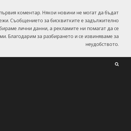
ървия коментар. Някои новини не могат да бъдат
ежи. Съобщението за бисквитките е задължително
ъбираме лични данни, а рекламите ни помагат да се
и. Благодарим за разбирането и се извиняваме за
неудобството.