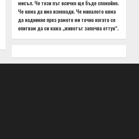
мисъл. Че този път всичко ще бъде спокойно.
Че няма да има изненади. Че миналото няма
да надникне през рамото ми точно когато се
опитвам да си кажа „животът започва оттук“.