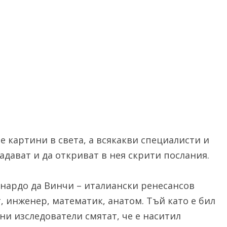
е картини в света, а всякакви специалисти и
адават и да откриват в нея скрити послания.
онардо да Винчи – италиански ренесансов
т, инженер, математик, анатом. Тъй като е бил
ни изследователи смятат, че е наситил