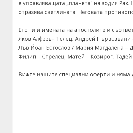
е управляващата „планета“ на зодия Рак.
отразява светлината. Неговата противопо
Ето ги и имената на апостолите и съотве
Яков Алфеев– Телец, Андрей Първозвани 
Лъв Йоан Богослов / Мария Магдалена – Д
Филип – Стрелец, Матей – Козирог, Тадей
Вижте нашите специални оферти и няма д