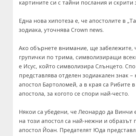
картините си с тайни послания и скрити 
Една нова хипотеза е, че апостолите в „
зодиака, уточнява Crown news.
Ако обърнете внимание, ще забележите, 
групички по трима, символизиращи всеки
е Исус, който символизира Слънцето. Спо
представлява отделен зодиакален знак – 
апостол Бартоломей, а в края са Рибите 
апостола, за когото се спори най-често.
Някои са убедени, че Леонардо да Винчи 
на този апостол са най-нежни и образът п
апостол Йоан. Предателят Юда представля