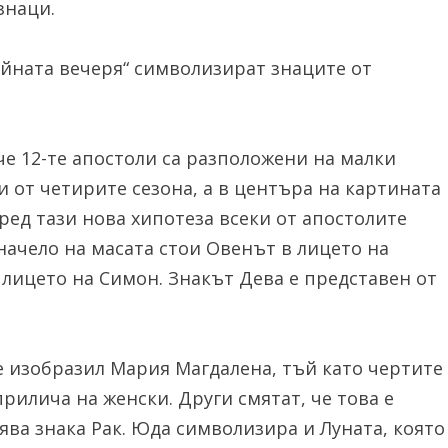
знаци.
Тайната вечеря“ символизират знаците от
че 12-те апостоли са разположени на малки
 от четирите сезона, а в центъра на картината
ред тази нова хипотеза всеки от апостолите
начело на масата стои Овенът в лицето на
в лицето на Симон. Знакът Дева е представен от
е изобразил Мария Магдалена, тъй като чертите
рилича на женски. Други смятат, че това е
ва знака Рак. Юда символизира и Луната, която