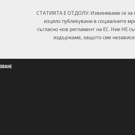
СТАТИЯТА Е ОТДОЛУ: Извиняваме се за п
изцяло публикувани в социалните мр
съгласно нов регламент на ЕС. Ние НЕ с
издържаме, защото сме независим
ЛЗВАНЕ