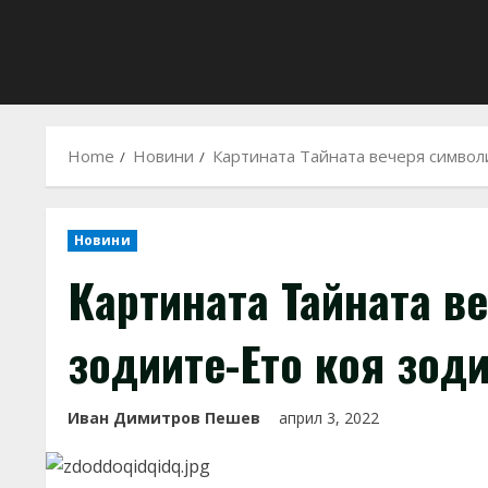
Home
Новини
Картината Тайната вечеря символ
Новини
Картината Тайната в
зодиите-Ето коя зод
Иван Димитров Пешев
април 3, 2022