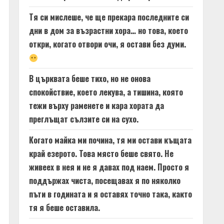
Тя си мислеше, че ще прекара последните си
дни в дом за възрастни хора… но това, което
откри, когато отвори очи, я остави без думи.
В църквата беше тихо, но не онова
спокойствие, което лекува, а тишина, която
тежи върху раменете и кара хората да
преглъщат сълзите си на сухо.
Когато майка ми почина, тя ми остави къщата
край езерото. Това място беше свято. Не
живеех в нея и не я давах под наем. Просто я
поддържах чиста, посещавах я по няколко
пъти в годината и я оставях точно така, както
тя я беше оставила.