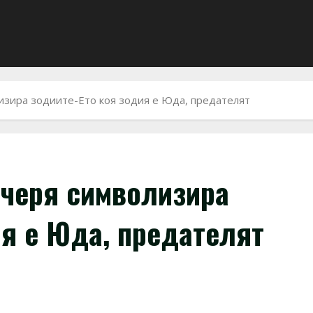
изира зодиите-Ето коя зодия е Юда, предателят
ечеря символизира
ия е Юда, предателят