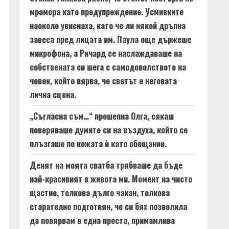
мрамора като предупреждение. Усмивките
наоколо увиснаха, като че ли някой дръпна
завеса пред лицата им. Паула още държеше
микрофона, а Ричард се наслаждаваше на
собствената си шега с самодоволството на
човек, който вярва, че светът е неговата
лична сцена.
„Съгласна съм…“ прошепна Олга, сякаш
поверяваше думите си на въздуха, който се
плъзгаше по кожата ѝ като обещание.
Денят на моята сватба трябваше да бъде
най-красивият в живота ми. Момент на чисто
щастие, толкова дълго чакан, толкова
старателно подготвян, че си бях позволила
да повярвам в една проста, примамлива