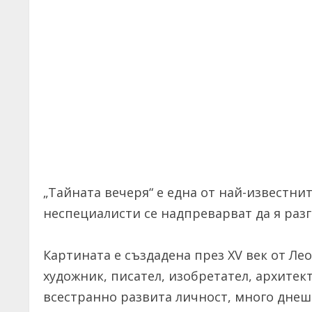
„Тайната вечеря“ е една от най-известнит
неспециалисти се надпреварват да я разг
Картината е създадена през XV век от Ле
художник, писател, изобретател, архитек
всестранно развита личност, много днеш