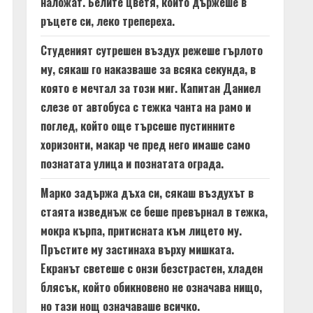
наложат. Белите цветя, които държеше в
ръцете си, леко трепереха.
Студеният сутрешен въздух режеше гърлото
му, сякаш го наказваше за всяка секунда, в
която е мечтал за този миг. Капитан Даниел
слезе от автобуса с тежка чанта на рамо и
поглед, който още търсеше пустинните
хоризонти, макар че пред него имаше само
познатата улица и познатата ограда.
Марко задържа дъха си, сякаш въздухът в
стаята изведнъж се беше превърнал в тежка,
мокра кърпа, притисната към лицето му.
Пръстите му застинаха върху мишката.
Екранът светеше с онзи безстрастен, хладен
блясък, който обикновено не означава нищо,
но тази нощ означаваше всичко.