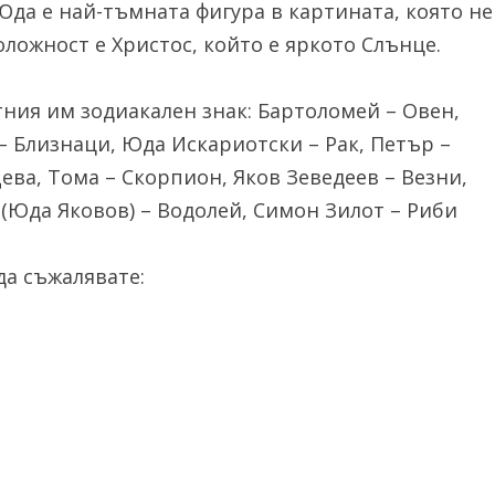
 Юда е най-тъмната фигура в картината, която не
ложност е Христос, който е яркото Слънце.
тния им зодиакален знак: Бартоломей – Овен,
– Близнаци, Юда Искариотски – Рак, Петър –
ева, Тома – Скорпион, Яков Зеведеев – Везни,
 (Юда Яковов) – Водолей, Симон Зилот – Риби
а съжалявате: