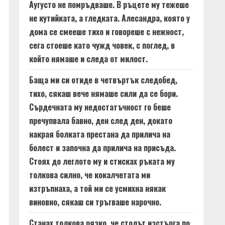
Аугусто не помръдваше. В ръцете му тежеше
не кутийката, а гледката. Алесандра, която у
дома се смееше тихо и говореше с нежност,
сега стоеше като чужд човек, с поглед, в
който нямаше и следа от милост.
Баща ми си отиде в четвъртък следобед,
тихо, сякаш вече нямаше сили да се бори.
Сърдечната му недостатъчност го беше
пречупвала бавно, ден след ден, докато
накрая болката престана да прилича на
болест и започна да прилича на присъда.
Стоях до леглото му и стисках ръката му
толкова силно, че кокалчетата ми
изтръпнаха, а той ми се усмихна някак
виновно, сякаш си тръгваше нарочно.
Станах толкова рязко, че столът изстърга по