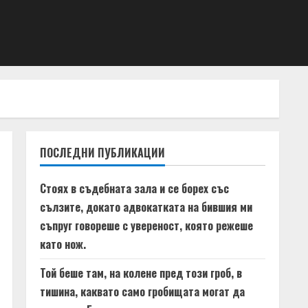
ПОСЛЕДНИ ПУБЛИКАЦИИ
Стоях в съдебната зала и се борех със
сълзите, докато адвокатката на бившия ми
съпруг говореше с увереност, която режеше
като нож.
Той беше там, на колене пред този гроб, в
тишина, каквато само гробищата могат да