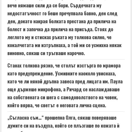
вече нямаше сили да се бори. Сърдечната му
недостатъчност го беше пречупвала бавно, ден след
ден, докато накрая болката престана да прилича на
болест и започна да прилича на присъда. Стоях до
леглото му и стисках ръката му толкова силно, че
кокалчетата ми изтръпнаха, а той ми се усмихна някак
виновно, сякаш си тръгваше нарочно.
Станах толкова рязко, че столът изстърга по мрамора
като предупреждение. Усмивките наоколо увиснаха,
като че ли някой дръпна завеса пред лицата им. Паула
още държеше микрофона, а Ричард се наслаждаваше
на собствената си шега с самодоволството на човек,
който вярва, че светът е неговата лична сцена.
„Съгласна съм…“ прошепна Олга, сякаш поверяваше
думите си на въздуха, който се плъзгаше по кожата ѝ