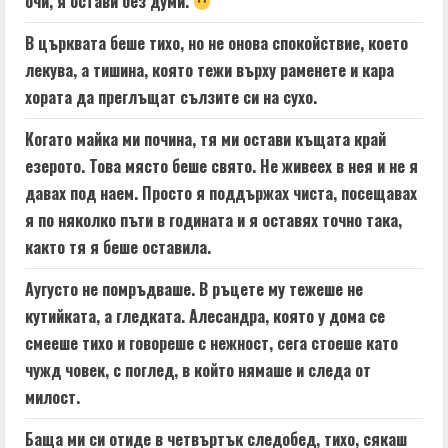
очи, я остави без думи.
В църквата беше тихо, но не онова спокойствие, което
лекува, а тишина, която тежи върху раменете и кара
хората да преглъщат сълзите си на сухо.
Когато майка ми почина, тя ми остави къщата край
езерото. Това място беше свято. Не живеех в нея и не я
давах под наем. Просто я поддържах чиста, посещавах
я по няколко пъти в годината и я оставях точно така,
както тя я беше оставила.
Аугусто не помръдваше. В ръцете му тежеше не
кутийката, а гледката. Алесандра, която у дома се
смееше тихо и говореше с нежност, сега стоеше като
чужд човек, с поглед, в който нямаше и следа от
милост.
Баща ми си отиде в четвъртък следобед, тихо, сякаш