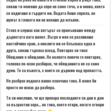
сякаш тя можеше да спре не само теча, а и онова, което
се надигаше в гърдите ми. Водата беше спряла, но
шумът в главата ми не искаше да млъкне.
Стоях и слушах как вятърът се промъкваше между
дърветата като шепот. Вътре в мен се разливаше
настойчиво срам, а мислите ми се блъскаха една в
друга, сякаш търсеха изход. Повтарях си тихо:
Обещание е обещание. Но колкото повече го повтарях,
толкова по-ясно разбирах, че обещанията не са само
думи. Те са въжета, с които се държим над пропастта.
Не разбрах веднага какво означава това. А може би
просто не исках да разбера.
Тя си мислеше, че ще прекара последните си дни в дом
за възрастни хора… но това, което откри, когато отвори