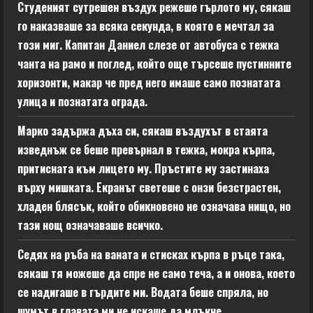
Студеният сутрешен въздух режеше гърлото му, сякаш
го наказваше за всяка секунда, в която е мечтал за
този миг. Капитан Даниел слезе от автобуса с тежка
чанта на рамо и поглед, който още търсеше пустинните
хоризонти, макар че пред него имаше само познатата
улица и познатата ограда.
Марко задържа дъха си, сякаш въздухът в стаята
изведнъж се беше превърнал в тежка, мокра кърпа,
притисната към лицето му. Пръстите му застинаха
върху мишката. Екранът светеше с онзи безстрастен,
хладен блясък, който обикновено не означава нищо, но
тази нощ означаваше всичко.
Седях на ръба на ваната и стисках кърпа в ръце така,
сякаш тя можеше да спре не само теча, а и онова, което
се надигаше в гърдите ми. Водата беше спряла, но
шумът в главата ми не искаше да млъкне.