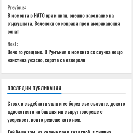
C
Previous:
В момента в НАТО ври и кипи, спешно заседание на
o
върхушката. Зеленски се изправя пред американския
n
сенат
t
Next:
Вече го усещаме. В Румъния в момента се случва нещо
i
наистина ужасно, хората са озверели
n
u
ПОСЛЕДНИ ПУБЛИКАЦИИ
e
Стоях в съдебната зала и се борех със сълзите, докато
R
адвокатката на бившия ми съпруг говореше с
e
увереност, която режеше като нож.
Той беше там, на колене пред този гроб, в тишина,