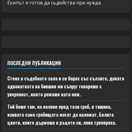
Екипът е готов да съдейства при нужда.
ПОСЛЕДНИ ПУБЛИКАЦИИ
Стоях в съдебната зала и се борех със сълзите, докато
адвокатката на бившия ми съпруг говореше с
увереност, която режеше като нож.
Той беше там, на колене пред този гроб, в тишина,
каквато само гробищата могат да наложат. Белите
цветя, които държеше в ръцете си, леко трепереха.