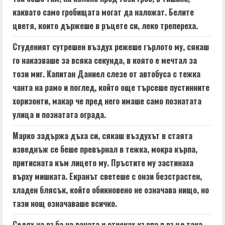
a
каквато само гробищата могат да наложат. Белите
d
цветя, които държеше в ръцете си, леко трепереха.
i
Студеният сутрешен въздух режеше гърлото му, сякаш
n
го наказваше за всяка секунда, в която е мечтал за
този миг. Капитан Даниел слезе от автобуса с тежка
g
чанта на рамо и поглед, който още търсеше пустинните
хоризонти, макар че пред него имаше само познатата
улица и познатата ограда.
Марко задържа дъха си, сякаш въздухът в стаята
изведнъж се беше превърнал в тежка, мокра кърпа,
притисната към лицето му. Пръстите му застинаха
върху мишката. Екранът светеше с онзи безстрастен,
хладен блясък, който обикновено не означава нищо, но
тази нощ означаваше всичко.
Седях на ръба на ваната и стисках кърпа в ръце така,