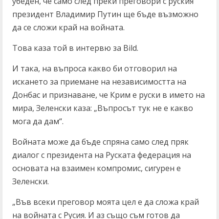
убеден, че само след преки преговори с руския
президент Владимир Путин ще бъде възможно
да се сложи край на войната.
Това каза той в интервю за Bild.
И така, на въпроса какво би отговорил на
искането за приемане на независимостта на
Донбас и признаване, че Крим е руски в името на
мира, Зеленски каза: „Въпросът тук не е какво
мога да дам“.
Войната може да бъде спряна само след пряк
диалог с президента на Руската федерация на
основата на взаимен компромис, сигурен е
Зеленски.
„Във всеки преговор моята цел е да сложа край
на войната с Русия. И аз също съм готов да