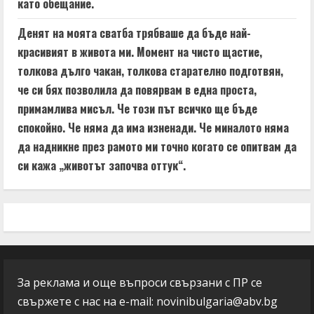
като обещание.
Денят на моята сватба трябваше да бъде най-
красивият в живота ми. Момент на чисто щастие,
толкова дълго чакан, толкова старателно подготвян,
че си бях позволила да повярвам в една проста,
примамлива мисъл. Че този път всичко ще бъде
спокойно. Че няма да има изненади. Че миналото няма
да надникне през рамото ми точно когато се опитвам да
си кажа „животът започва оттук“.
За реклама и още въпроси свързани с ПР се
свържете с нас на e-mail:
novinibulgaria@abv.bg