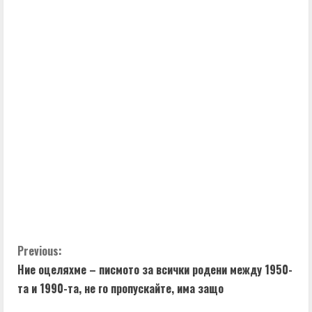
t
i
n
u
e
R
e
a
d
C
Previous:
i
Ние оцеляхме – писмото за всички родени между 1950-
o
n
та и 1990-та, не го пропускайте, има защо