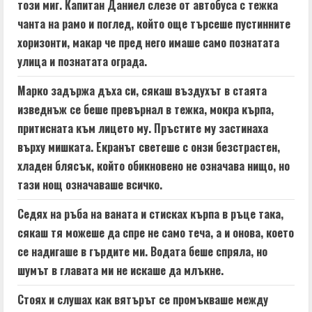
n
този миг. Капитан Даниел слезе от автобуса с тежка
чанта на рамо и поглед, който още търсеше пустинните
g
хоризонти, макар че пред него имаше само познатата
улица и познатата ограда.
Марко задържа дъха си, сякаш въздухът в стаята
изведнъж се беше превърнал в тежка, мокра кърпа,
притисната към лицето му. Пръстите му застинаха
върху мишката. Екранът светеше с онзи безстрастен,
хладен блясък, който обикновено не означава нищо, но
тази нощ означаваше всичко.
Седях на ръба на ваната и стисках кърпа в ръце така,
сякаш тя можеше да спре не само теча, а и онова, което
се надигаше в гърдите ми. Водата беше спряла, но
шумът в главата ми не искаше да млъкне.
Стоях и слушах как вятърът се промъкваше между