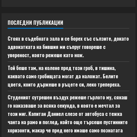
ПОСЛЕДНИ ПУБЛИКАЦИИ
Стоях в съдебната зала и се борех със сълзите, докато
адвокатката на бившия ми съпруг говореше с
увереност, която режеше като нож.
Той беше там, на колене пред този гроб, в тишина,
каквато само гробищата могат да наложат. Белите
цветя, които държеше в ръцете си, леко трепереха.
Студеният сутрешен въздух режеше гърлото му, сякаш
го наказваше за всяка секунда, в която е мечтал за
този миг. Капитан Даниел слезе от автобуса с тежка
чанта на рамо и поглед, който още търсеше пустинните
хоризонти, макар че пред него имаше само познатата