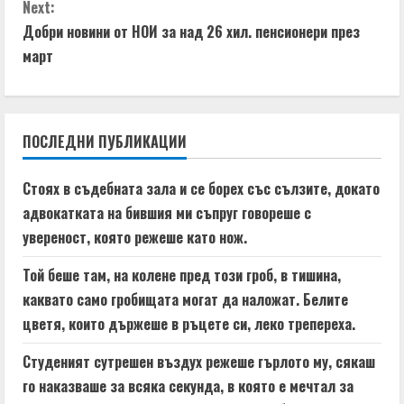
n
g
Next:
t
Добри новини от НОИ за над 26 хил. пенсионери през
март
i
n
ПОСЛЕДНИ ПУБЛИКАЦИИ
u
e
Стоях в съдебната зала и се борех със сълзите, докато
адвокатката на бившия ми съпруг говореше с
R
увереност, която режеше като нож.
e
Той беше там, на колене пред този гроб, в тишина,
a
каквато само гробищата могат да наложат. Белите
цветя, които държеше в ръцете си, леко трепереха.
d
Студеният сутрешен въздух режеше гърлото му, сякаш
i
го наказваше за всяка секунда, в която е мечтал за