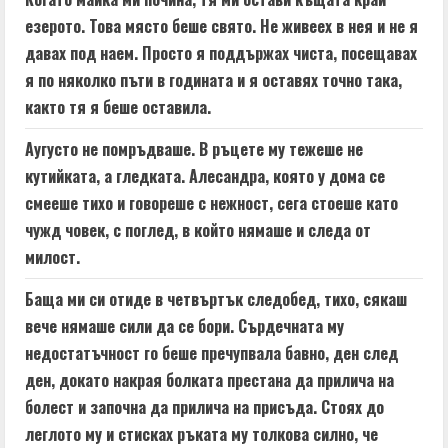
езерото. Това място беше свято. Не живеех в нея и не я
давах под наем. Просто я поддържах чиста, посещавах
я по няколко пъти в годината и я оставях точно така,
както тя я беше оставила.
Аугусто не помръдваше. В ръцете му тежеше не
кутийката, а гледката. Алесандра, която у дома се
смееше тихо и говореше с нежност, сега стоеше като
чужд човек, с поглед, в който нямаше и следа от
милост.
Баща ми си отиде в четвъртък следобед, тихо, сякаш
вече нямаше сили да се бори. Сърдечната му
недостатъчност го беше пречупвала бавно, ден след
ден, докато накрая болката престана да прилича на
болест и започна да прилича на присъда. Стоях до
леглото му и стисках ръката му толкова силно, че