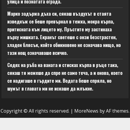
улица и познатата ограда.
Марко задържа дъха си, сякаш въздухът в стаята
изведнъж се беше превърнал в тежка, мокра кърпа,
притисната към лицето му. Пръстите му застинаха
върху мишката. Екранът светеше с онзи безстрастен,
хладен блясък, който обикновено не означава нищо, но
тази нощ означаваше всичко.
Седях на ръба на ваната и стисках кърпа в ръце така,
сякаш тя можеше да спре не само теча, а и онова, което
се надигаше в гърдите ми. Водата беше спряла, но
шумът в главата ми не искаше да млъкне.
Copyright © All rights reserved.
|
MoreNews
by AF themes.