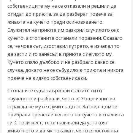
собствениците му не се отказали и решили да
отидат до приюта, за да разберат повече за
живота на кучето преди осиновяването.
Служител на приюта им разкрил случилото се с
кучето, а стопаните останали поразени. Оказало
се, че човекът, изоставил кутрето, е изчакал то
да заспи и го занесъл в приюта с леглото му.
Кучето спяло дълбоко и не разбрало какво се
случва, докато не се събудило в приюта и никога
повече не видяло собственика си.
Стопаните едва сдържали сълзите си от
наученото и разбрали, че то все още изпитва
страх да не му се случи същото. Затова щом се
прибрали пренесли леглото на кучето в спалнята
си. С този жест, те се надявали да успокоят
животното и да му покажат, че то е постоянна