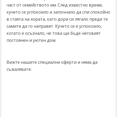
част от семейството им. След известно време,
кучето се успокоило и започнало да спи спокойно
в стаята на хората, като дори си лягало преди те
самите да го направят. Кучето се е успокоило,
когато е осъзнало, че това ще бъде неговият
постоянен и уютен дом.
Вижте нашите специални оферти и няма да
съжалявате:
C
o
n