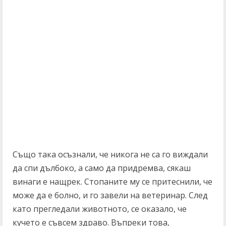
Също така осъзнали, че никога не са го виждали
да спи дълбоко, а само да придремва, сякаш
винаги е нащрек. Стопаните му се притеснили, че
може да е болно, и го завели на ветеринар. След
като прегледали животното, се оказало, че
кучето е съвсем здраво. Въпреки това,