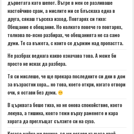
дърветата като шепот. Вътре в мен се разливаше
настойчиво срам, а мислите ми се блъскаха една в
друга, сякаш търсеха изход. Повтарях си тихо:
Обещание е обещание. Но колкото повече го повтарях,
толкова по-ясно разбирах, че обещанията не са само
думи. Те са въжета, с които се държим над пропастта.
Не разбрах веднага какво означава това. А може би
просто не исках да разбера.
Тя си мислеше, че ще прекара последните си дни в дом
за възрастни хора… но това, което откри, когато отвори
очи, я остави без думи.
В църквата беше тихо, но не онова спокойствие, което
лекува, а тишина, която тежи върху раменете и кара
хората да преглъщат сълзите си на сухо.
Когато майка ми почина, тя ми остави къщата край