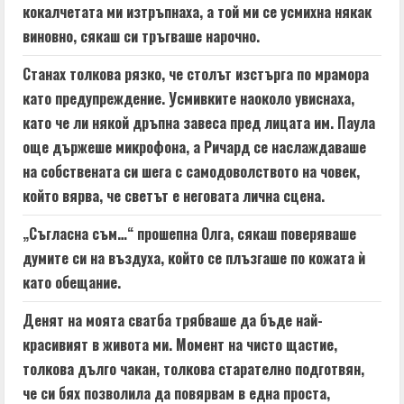
кокалчетата ми изтръпнаха, а той ми се усмихна някак
виновно, сякаш си тръгваше нарочно.
Станах толкова рязко, че столът изстърга по мрамора
като предупреждение. Усмивките наоколо увиснаха,
като че ли някой дръпна завеса пред лицата им. Паула
още държеше микрофона, а Ричард се наслаждаваше
на собствената си шега с самодоволството на човек,
който вярва, че светът е неговата лична сцена.
„Съгласна съм…“ прошепна Олга, сякаш поверяваше
думите си на въздуха, който се плъзгаше по кожата ѝ
като обещание.
Денят на моята сватба трябваше да бъде най-
красивият в живота ми. Момент на чисто щастие,
толкова дълго чакан, толкова старателно подготвян,
че си бях позволила да повярвам в една проста,