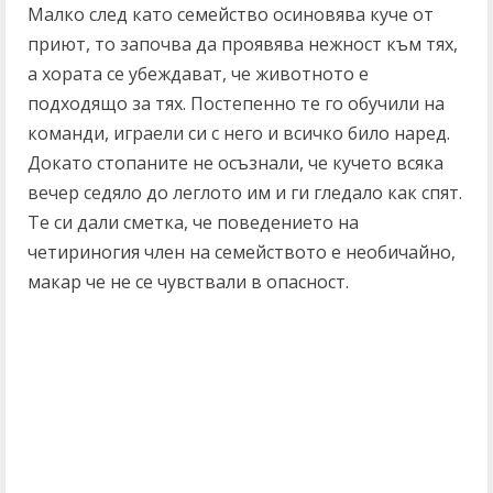
Малко след като семейство осиновява куче от
приют, то започва да проявява нежност към тях,
а хората се убеждават, че животното е
подходящо за тях. Постепенно те го обучили на
команди, играели си с него и всичко било наред.
Докато стопаните не осъзнали, че кучето всяка
вечер седяло до леглото им и ги гледало как спят.
Те си дали сметка, че поведението на
четириногия член на семейството е необичайно,
макар че не се чувствали в опасност.