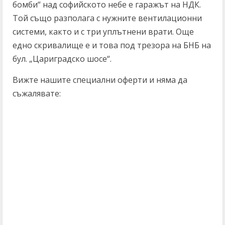
бомби“ над софийското небе е гаражът на НДК.
Той също разполага с нужните вентилационни
системи, както и с три уплътнени врати. Още
едно скривалище е и това под трезора на БНБ на
бул. „Цариградско шосе“.
Вижте нашите специални оферти и няма да
съжалявате: