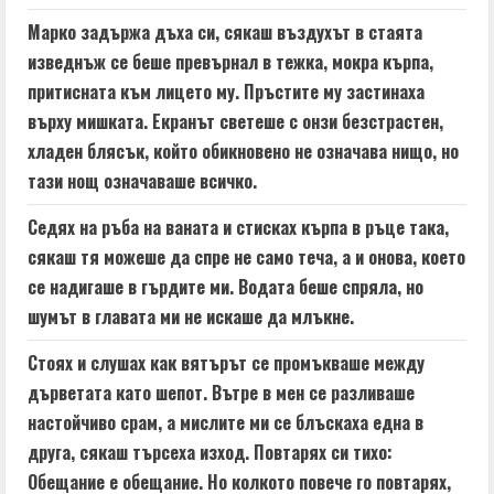
Марко задържа дъха си, сякаш въздухът в стаята
изведнъж се беше превърнал в тежка, мокра кърпа,
притисната към лицето му. Пръстите му застинаха
върху мишката. Екранът светеше с онзи безстрастен,
хладен блясък, който обикновено не означава нищо, но
тази нощ означаваше всичко.
Седях на ръба на ваната и стисках кърпа в ръце така,
сякаш тя можеше да спре не само теча, а и онова, което
се надигаше в гърдите ми. Водата беше спряла, но
шумът в главата ми не искаше да млъкне.
Стоях и слушах как вятърът се промъкваше между
дърветата като шепот. Вътре в мен се разливаше
настойчиво срам, а мислите ми се блъскаха една в
друга, сякаш търсеха изход. Повтарях си тихо:
Обещание е обещание. Но колкото повече го повтарях,