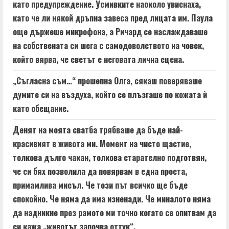
като предупреждение. Усмивките наоколо увиснаха,
като че ли някой дръпна завеса пред лицата им. Паула
още държеше микрофона, а Ричард се наслаждаваше
на собствената си шега с самодоволството на човек,
който вярва, че светът е неговата лична сцена.
„Съгласна съм…“ прошепна Олга, сякаш поверяваше
думите си на въздуха, който се плъзгаше по кожата ѝ
като обещание.
Денят на моята сватба трябваше да бъде най-
красивият в живота ми. Момент на чисто щастие,
толкова дълго чакан, толкова старателно подготвян,
че си бях позволила да повярвам в една проста,
примамлива мисъл. Че този път всичко ще бъде
спокойно. Че няма да има изненади. Че миналото няма
да надникне през рамото ми точно когато се опитвам да
си кажа „животът започва оттук“.