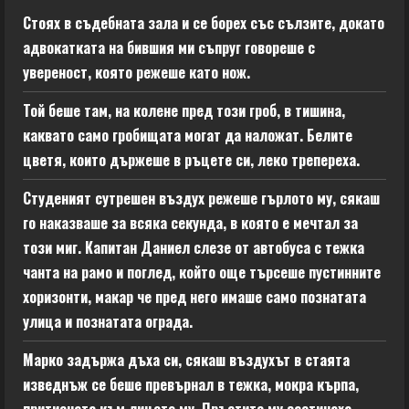
Стоях в съдебната зала и се борех със сълзите, докато
адвокатката на бившия ми съпруг говореше с
увереност, която режеше като нож.
Той беше там, на колене пред този гроб, в тишина,
каквато само гробищата могат да наложат. Белите
цветя, които държеше в ръцете си, леко трепереха.
Студеният сутрешен въздух режеше гърлото му, сякаш
го наказваше за всяка секунда, в която е мечтал за
този миг. Капитан Даниел слезе от автобуса с тежка
чанта на рамо и поглед, който още търсеше пустинните
хоризонти, макар че пред него имаше само познатата
улица и познатата ограда.
Марко задържа дъха си, сякаш въздухът в стаята
изведнъж се беше превърнал в тежка, мокра кърпа,