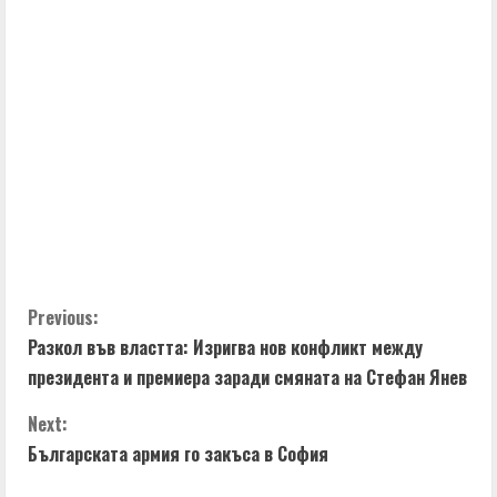
C
Previous:
Разкол във властта: Изригва нов конфликт между
o
президента и премиера заради смяната на Стефан Янев
n
Next:
t
Българската армия го закъса в София