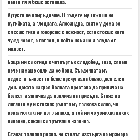
както тя я беше оставила.
Аугусто не помръдваше. В ръцете му тежеше не
кутийката, а гледката. Алесандра, която у дома се
смееше тихо и говореше с нежност, сега стоеше като
чужд човек, с поглед, в който нямаше и следа от
милост.
Баща ми си отиде в четвъртък следобед, тихо, сякаш
вече нямаше сили да се бори. Сърдечната му
недостатъчност го беше пречупвала бавно, ден след
ден, докато накрая болката престана да прилича на
болест и започна да прилича на присъда. Стоях до
леглото му и стисках ръката му толкова силно, че
кокалчетата ми изтръпнаха, а той ми се усмихна някак
виновно, сякаш си тръгваше нарочно.
Станах толкова рязко, че столът изстърга по мрамора