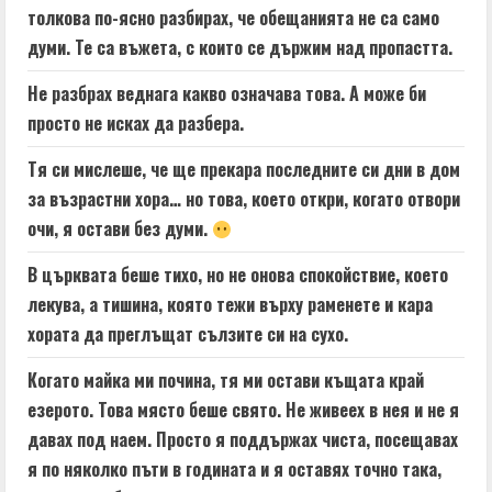
толкова по-ясно разбирах, че обещанията не са само
думи. Те са въжета, с които се държим над пропастта.
Не разбрах веднага какво означава това. А може би
просто не исках да разбера.
Тя си мислеше, че ще прекара последните си дни в дом
за възрастни хора… но това, което откри, когато отвори
очи, я остави без думи.
В църквата беше тихо, но не онова спокойствие, което
лекува, а тишина, която тежи върху раменете и кара
хората да преглъщат сълзите си на сухо.
Когато майка ми почина, тя ми остави къщата край
езерото. Това място беше свято. Не живеех в нея и не я
давах под наем. Просто я поддържах чиста, посещавах
я по няколко пъти в годината и я оставях точно така,