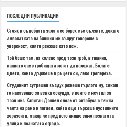
i
n
ПОСЛЕДНИ ПУБЛИКАЦИИ
u
Стоях в съдебната зала и се борех със сълзите, докато
e
адвокатката на бившия ми съпруг говореше с
увереност, която режеше като нож.
R
Той беше там, на колене пред този гроб, в тишина,
e
каквато само гробищата могат да наложат. Белите
a
цветя, които държеше в ръцете си, леко трепереха.
d
Студеният сутрешен въздух режеше гърлото му, сякаш
го наказваше за всяка секунда, в която е мечтал за
i
този миг. Капитан Даниел слезе от автобуса с тежка
n
чанта на рамо и поглед, който още търсеше пустинните
хоризонти, макар че пред него имаше само познатата
g
улица и познатата ограда.