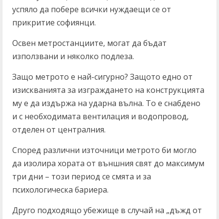
успяло да побере всички нуждаещи се от
прикритие софиянци.
Освен метростанциите, могат да бъдат
използвани и няколко подлеза.
Защо метрото е най-сигурно? Защото едно от
изискванията за изграждането на конструкцията
му е да издържа на ударна вълна. То е снабдено
и с необходимата вентилация и водопровод,
отделен от централния.
Според различни източници метрото би могло
да изолира хората от външния свят до максимум
три дни – този период се смята и за
психологическа бариера.
Друго подходящо убежище в случай на „дъжд от