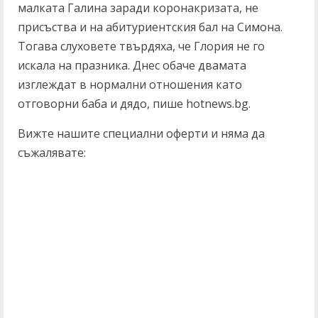
малката Галина заради коронакризата, не
присъства и на абитуриентския бал на Симона.
Тогава слуховете твърдяха, че Глория не го
искала на празника. Днес обаче двамата
изглеждат в нормални отношения като
отговорни баба и дядо, пише hotnews.bg.
Вижте нашите специални оферти и няма да
съжалявате:
C
o
n
t
i