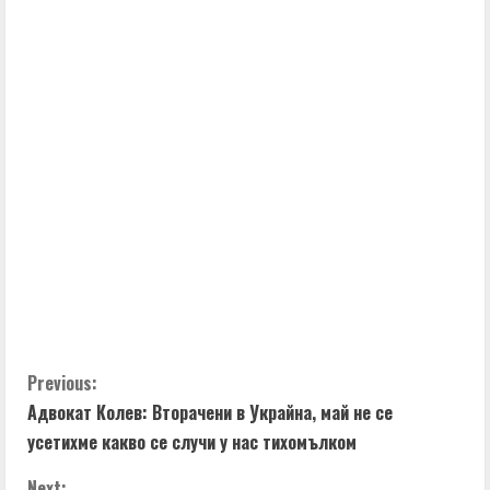
C
Previous:
Адвокат Колев: Вторачени в Украйна, май не се
o
усетихме какво се случи у нас тихомълком
n
Next: