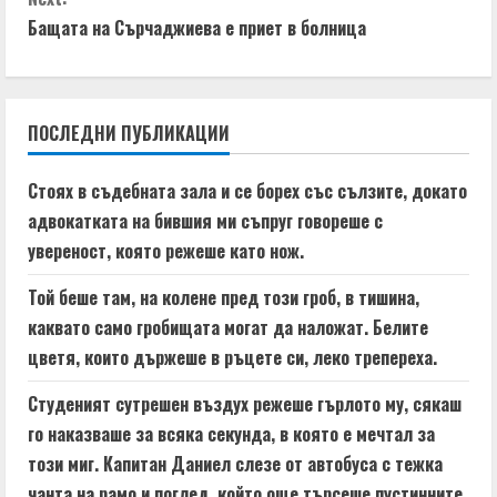
t
Бащата на Сърчаджиева е приет в болница
i
n
ПОСЛЕДНИ ПУБЛИКАЦИИ
u
Стоях в съдебната зала и се борех със сълзите, докато
e
адвокатката на бившия ми съпруг говореше с
увереност, която режеше като нож.
R
Той беше там, на колене пред този гроб, в тишина,
e
каквато само гробищата могат да наложат. Белите
a
цветя, които държеше в ръцете си, леко трепереха.
d
Студеният сутрешен въздух режеше гърлото му, сякаш
го наказваше за всяка секунда, в която е мечтал за
i
този миг. Капитан Даниел слезе от автобуса с тежка
чанта на рамо и поглед, който още търсеше пустинните