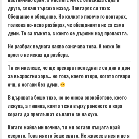
друга, сякаш търсеха изход. Повтарях си тихо:
Обещание е обещание. Но колкото повече го повтарях,
толкова по-ясно разбирах, че обещанията не са само
думи. Те са въжета, с които се държим над пропастта.
Не разбрах веднага какво означава това. А може би
просто не исках да разбера.
Тя си мислеше, че ще прекара последните си дни в дом
за възрастни хора… но това, което откри, когато отвори
очи, я остави без думи.
В църквата беше тихо, но не онова спокойствие, което
лекува, а тишина, която тежи върху раменете и кара
хората да преглъщат сълзите си на сухо.
Когато майка ми почина, тя ми остави къщата край
езерото. Това място беше свято. Не живеех в нея и не я