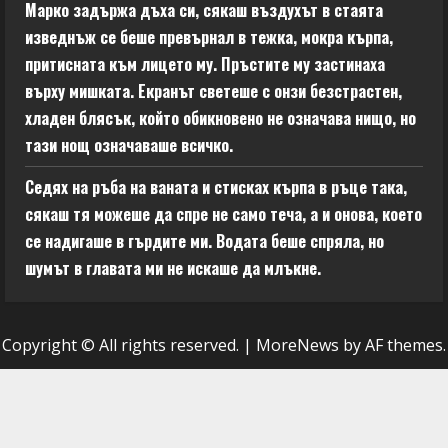
Марко задържа дъха си, сякаш въздухът в стаята
изведнъж се беше превърнал в тежка, мокра кърпа,
притисната към лицето му. Пръстите му застинаха
върху мишката. Екранът светеше с онзи безстрастен,
хладен блясък, който обикновено не означава нищо, но
тази нощ означаваше всичко.
Седях на ръба на ваната и стисках кърпа в ръце така,
сякаш тя можеше да спре не само теча, а и онова, което
се надигаше в гърдите ми. Водата беше спряла, но
шумът в главата ми не искаше да млъкне.
Copyright © All rights reserved.
|
MoreNews
by AF themes.