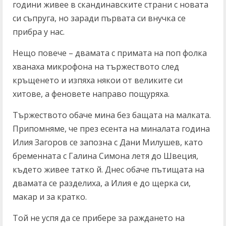
години живее в скандинавските страни с новата
си съпруга, но заради първата си внучка се
прибра у нас.
Нещо повече – двамата с примата на поп фолка
хванаха микрофона на тържеството след
кръщенето и изпяха някои от великите си
хитове, а феновете направо пощуряха.
Тържеството обаче мина без бащата на малката.
Припомняме, че през есента на миналата година
Илия Загоров се запозна с Дани Милушев, като
бременната с Галина Симона летя до Швеция,
където живее татко й. Днес обаче пътищата на
двамата се разделиха, а Илия е до щерка си,
макар и за кратко.
Той не успя да се прибере за раждането на