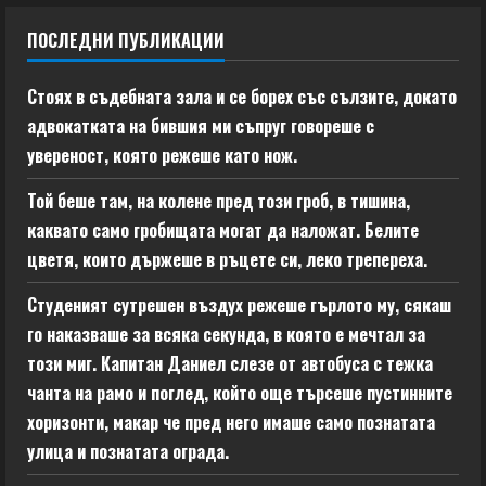
ПОСЛЕДНИ ПУБЛИКАЦИИ
Стоях в съдебната зала и се борех със сълзите, докато
адвокатката на бившия ми съпруг говореше с
увереност, която режеше като нож.
Той беше там, на колене пред този гроб, в тишина,
каквато само гробищата могат да наложат. Белите
цветя, които държеше в ръцете си, леко трепереха.
Студеният сутрешен въздух режеше гърлото му, сякаш
го наказваше за всяка секунда, в която е мечтал за
този миг. Капитан Даниел слезе от автобуса с тежка
чанта на рамо и поглед, който още търсеше пустинните
хоризонти, макар че пред него имаше само познатата
улица и познатата ограда.