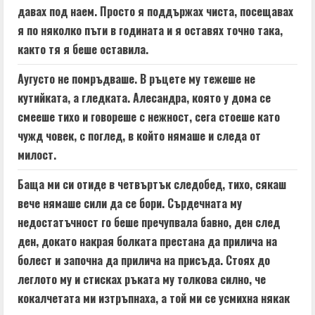
давах под наем. Просто я поддържах чиста, посещавах
я по няколко пъти в годината и я оставях точно така,
както тя я беше оставила.
Аугусто не помръдваше. В ръцете му тежеше не
кутийката, а гледката. Алесандра, която у дома се
смееше тихо и говореше с нежност, сега стоеше като
чужд човек, с поглед, в който нямаше и следа от
милост.
Баща ми си отиде в четвъртък следобед, тихо, сякаш
вече нямаше сили да се бори. Сърдечната му
недостатъчност го беше пречупвала бавно, ден след
ден, докато накрая болката престана да прилича на
болест и започна да прилича на присъда. Стоях до
леглото му и стисках ръката му толкова силно, че
кокалчетата ми изтръпнаха, а той ми се усмихна някак