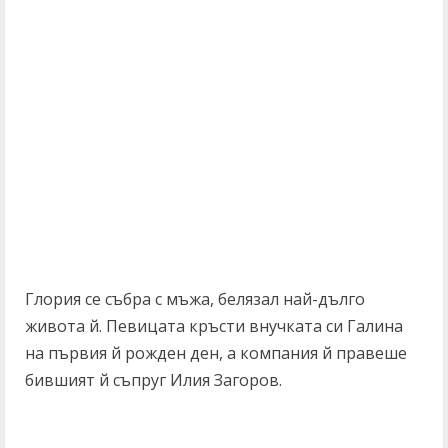
Глория се събра с мъжа, белязал най-дълго
живота й. Певицата кръсти внучката си Галина
на първия й рожден ден, а компания й правеше
бившият й съпруг Илия Загоров.