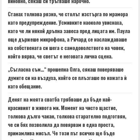
виновно, сякаш си тръгваше нарочно.
Станах толкова рязко, че столът изстърга по мрамора
като предупреждение. Усмивките наоколо увиснаха,
като че ли някой дръпна завеса пред лицата им. Паула
още държеше микрофона, а Ричард се наслаждаваше
на собствената си шега с самодоволството на човек,
който вярва, че светът е неговата лична сцена.
„Съгласна съм…“ прошепна Олга, сякаш поверяваше
думите си на въздуха, който се плъзгаше по кожата ѝ
като обещание.
Денят на моята сватба трябваше да бъде най-
красивият в живота ми. Момент на чисто щастие,
толкова дълго чакан, толкова старателно подготвян,
че си бях позволила да повярвам в една проста,
примамлива мисъл. Че този път всичко ще бъде