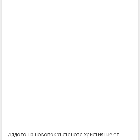
Дядото на новопокръстеното християнче от