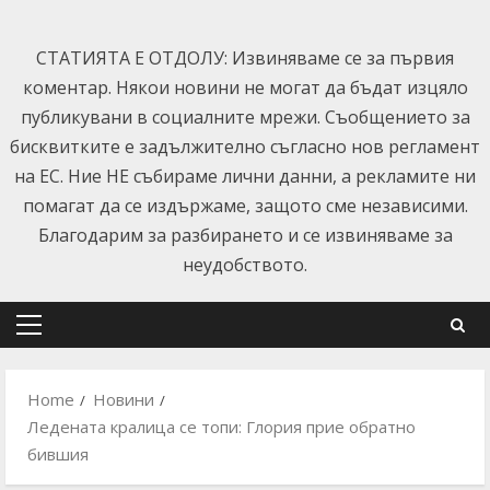
Skip
to
СТАТИЯТА Е ОТДОЛУ: Извиняваме се за първия
content
коментар. Някои новини не могат да бъдат изцяло
публикувани в социалните мрежи. Съобщението за
бисквитките е задължително съгласно нов регламент
на ЕС. Ние НЕ събираме лични данни, а рекламите ни
помагат да се издържаме, защото сме независими.
Благодарим за разбирането и се извиняваме за
неудобството.
Primary
Menu
Home
Новини
Ледената кралица се топи: Глория прие обратно
бившия