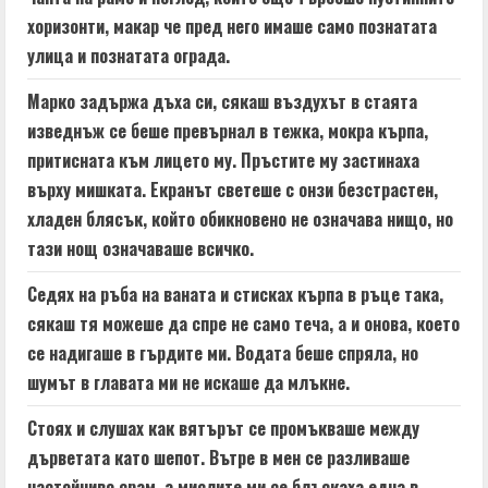
n
хоризонти, макар че пред него имаше само познатата
g
улица и познатата ограда.
Марко задържа дъха си, сякаш въздухът в стаята
изведнъж се беше превърнал в тежка, мокра кърпа,
притисната към лицето му. Пръстите му застинаха
върху мишката. Екранът светеше с онзи безстрастен,
хладен блясък, който обикновено не означава нищо, но
тази нощ означаваше всичко.
Седях на ръба на ваната и стисках кърпа в ръце така,
сякаш тя можеше да спре не само теча, а и онова, което
се надигаше в гърдите ми. Водата беше спряла, но
шумът в главата ми не искаше да млъкне.
Стоях и слушах как вятърът се промъкваше между
дърветата като шепот. Вътре в мен се разливаше
настойчиво срам, а мислите ми се блъскаха една в