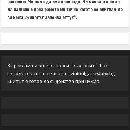
спокойно. Че няма да има изненади. Че миналото няма
да надникне през рамото ми точно когато се опитвам да
си кажа „животът започва оттук“.
За реклама и още въпроси свързани с ПР се
свържете с нас на e-mail:
novinibulgaria@abv.bg
Екипът е готов да съдейства при нужда.