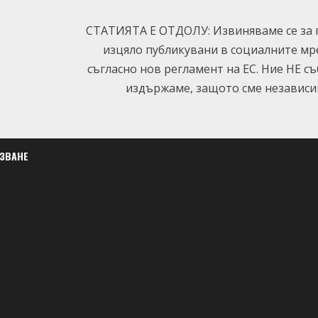
СТАТИЯТА Е ОТДОЛУ: Извиняваме се за п
изцяло публикувани в социалните мр
съгласно нов регламент на ЕС. Ние НЕ с
издържаме, защото сме независим
ЛЗВАНЕ