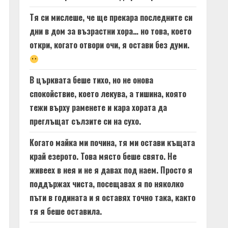
Тя си мислеше, че ще прекара последните си
дни в дом за възрастни хора… но това, което
откри, когато отвори очи, я остави без думи.
В църквата беше тихо, но не онова
спокойствие, което лекува, а тишина, която
тежи върху раменете и кара хората да
преглъщат сълзите си на сухо.
Когато майка ми почина, тя ми остави къщата
край езерото. Това място беше свято. Не
живеех в нея и не я давах под наем. Просто я
поддържах чиста, посещавах я по няколко
пъти в годината и я оставях точно така, както
тя я беше оставила.