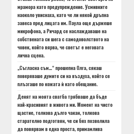
мрамора като предупреждение. Усмивките
наоколо увиснаха, като че ли някой дръпна
завеса пред лицата им. Паула още държеше
микрофона, а Ричард се наслаждаваше на
собствената си шега с самодоволството на
човек, който вярва, че светът е неговата
лична сцена.
„Съгласна съм…“ прошепна Олга, сякаш
поверяваше думите си на въздуха, който се
плъзгаше по кожата ѝ като обещание.
Денят на моята сватба трябваше да бъде
най-красивият в живота ми. Момент на чисто
щастие, толкова дълго чакан, толкова
старателно подготвян, че си бях позволила
да повярвам в една проста, примамлива