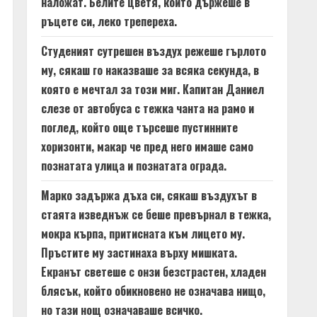
наложат. Белите цветя, които държеше в
ръцете си, леко трепереха.
Студеният сутрешен въздух режеше гърлото
му, сякаш го наказваше за всяка секунда, в
която е мечтал за този миг. Капитан Даниел
слезе от автобуса с тежка чанта на рамо и
поглед, който още търсеше пустинните
хоризонти, макар че пред него имаше само
познатата улица и познатата ограда.
Марко задържа дъха си, сякаш въздухът в
стаята изведнъж се беше превърнал в тежка,
мокра кърпа, притисната към лицето му.
Пръстите му застинаха върху мишката.
Екранът светеше с онзи безстрастен, хладен
блясък, който обикновено не означава нищо,
но тази нощ означаваше всичко.