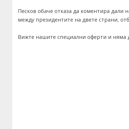
Песков обаче отказа да коментира дали н
между президентите на двете страни, отб
Вижте нашите специални оферти и няма д
C
o
n
t
i
n