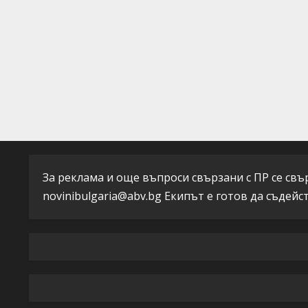
За реклама и още въпроси свързани с ПР се свърж
novinibulgaria@abv.bg
Екипът е готов да съдейс