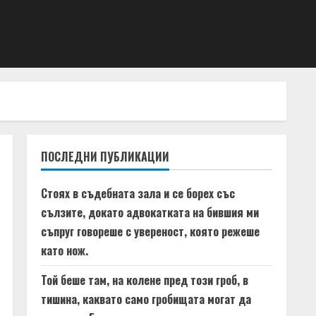
ПОСЛЕДНИ ПУБЛИКАЦИИ
Стоях в съдебната зала и се борех със
сълзите, докато адвокатката на бившия ми
съпруг говореше с увереност, която режеше
като нож.
Той беше там, на колене пред този гроб, в
тишина, каквато само гробищата могат да