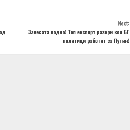
Next:
над
Завесата падна! Топ експерт разкри кои БГ
политици работят за Путин!