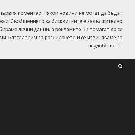
ървия коментар. Някои новини не могат да бъдат
ежи. Съобщението за бисквитките е задължително
ъбираме лични данни, а рекламите ни помагат да се
и. Благодарим за разбирането и се извиняваме за
неудобството.