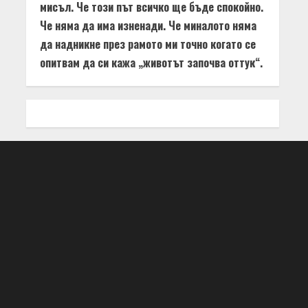
мисъл. Че този път всичко ще бъде спокойно.
Че няма да има изненади. Че миналото няма
да надникне през рамото ми точно когато се
опитвам да си кажа „животът започва оттук“.