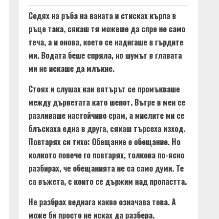
Седях на ръба на ваната и стисках кърпа в
ръце така, сякаш тя можеше да спре не само
теча, а и онова, което се надигаше в гърдите
ми. Водата беше спряла, но шумът в главата
ми не искаше да млъкне.
Стоях и слушах как вятърът се промъкваше
между дърветата като шепот. Вътре в мен се
разливаше настойчиво срам, а мислите ми се
блъскаха една в друга, сякаш търсеха изход.
Повтарях си тихо: Обещание е обещание. Но
колкото повече го повтарях, толкова по-ясно
разбирах, че обещанията не са само думи. Те
са въжета, с които се държим над пропастта.
Не разбрах веднага какво означава това. А
може би просто не исках да разбера.