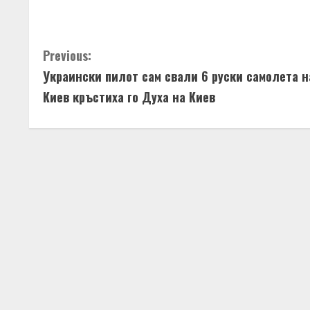
u
e
C
Previous:
R
Украински пилот сам свали 6 руски самолета 
o
e
Киев кръстиха го Духа на Киев
n
a
t
d
i
i
n
n
u
g
e
R