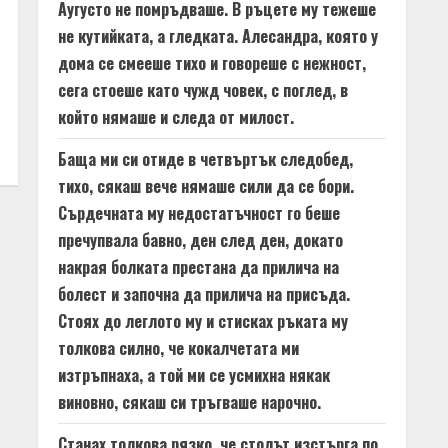
Аугусто не помръдваше. В ръцете му тежеше
не кутийката, а гледката. Алесандра, която у
дома се смееше тихо и говореше с нежност,
сега стоеше като чужд човек, с поглед, в
който нямаше и следа от милост.
Баща ми си отиде в четвъртък следобед,
тихо, сякаш вече нямаше сили да се бори.
Сърдечната му недостатъчност го беше
пречупвала бавно, ден след ден, докато
накрая болката престана да прилича на
болест и започна да прилича на присъда.
Стоях до леглото му и стисках ръката му
толкова силно, че кокалчетата ми
изтръпнаха, а той ми се усмихна някак
виновно, сякаш си тръгваше нарочно.
Станах толкова рязко, че столът изстърга по