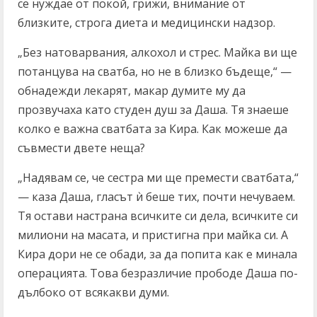
се нуждае от покой, грижи, внимание от
близките, строга диета и медицински надзор.
„Без натоварвания, алкохол и стрес. Майка ви ще
потанцува на сватба, но не в близко бъдеще,“ —
обнадежди лекарят, макар думите му да
прозвучаха като студен душ за Даша. Тя знаеше
колко е важна сватбата за Кира. Как можеше да
съвмести двете неща?
„Надявам се, че сестра ми ще премести сватбата,“
— каза Даша, гласът ѝ беше тих, почти нечуваем.
Тя остави настрана всичките си дела, всичките си
милиони на масата, и пристигна при майка си. А
Кира дори не се обади, за да попита как е минала
операцията. Това безразличие прободе Даша по-
дълбоко от всякакви думи.