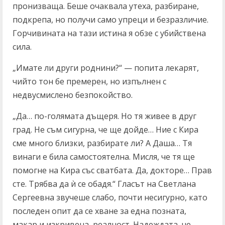
пронизваща. Беше очаквала утеха, разбиране,
подкрепа, но получи само упреци и безразличие.
Горчивината на тази истина я обзе с убийствена
сила.
„Имате ли други роднини?“ — попита лекарят,
чийто тон бе премерен, но изпълнен с
недвусмислено безпокойство.
„Да… по-голямата дъщеря. Но тя живее в друг
град. Не съм сигурна, че ще дойде… Ние с Кира
сме много близки, разбирате ли? А Даша… Тя
винаги е била самостоятелна. Мисля, че тя ще
помогне на Кира със сватбата. Да, докторе… Прав
сте. Трябва да ѝ се обадя.“ Гласът на Светлана
Сергеевна звучеше слабо, почти несигурно, като
последен опит да се хване за една позната,
макар и изкривена, реалност. Надеждата, че