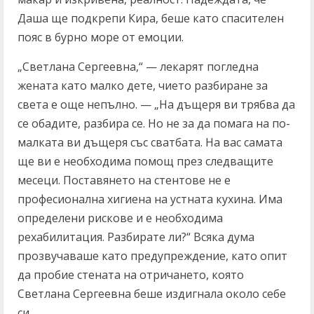
Даша ще подкрепи Кира, беше като спасителен
пояс в бурно море от емоции.
„Светлана Сергеевна,“ — лекарят погледна
жената като малко дете, чието разбиране за
света е още непълно. — „На дъщеря ви трябва да
се обадите, разбира се. Но не за да помага на по-
малката ви дъщеря със сватбата. На вас самата
ще ви е необходима помощ през следващите
месеци. Поставянето на стентове не е
професионална хигиена на устната кухина. Има
определени рискове и е необходима
рехабилитация. Разбирате ли?“ Всяка дума
прозвучаваше като предупреждение, като опит
да пробие стената на отричането, която
Светлана Сергеевна беше издигнала около себе
си.