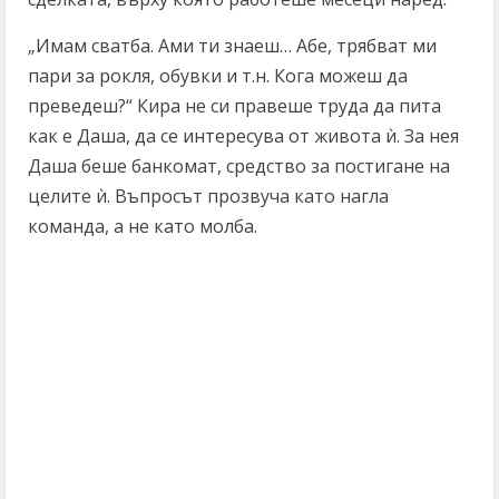
„Имам сватба. Ами ти знаеш… Абе, трябват ми
пари за рокля, обувки и т.н. Кога можеш да
преведеш?“ Кира не си правеше труда да пита
как е Даша, да се интересува от живота ѝ. За нея
Даша беше банкомат, средство за постигане на
целите ѝ. Въпросът прозвуча като нагла
команда, а не като молба.