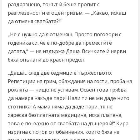
раздразнено, тонът ѝ беше пропит с
разглезеност и егоцентризъм. — „Какво, искаш
да отменя сватбата?!“
„Не е нужно да я отменяш. Просто поговори с
годеника си, че е по-добре да преместите
датата,“ — не издържа Даша. Всичките ѝ нерви
бяха опънати до краен предел.
„Даша… след две седмици е тържеството.
Репетиции на грим, обаждания на гости, проба на
роклята — нищо не успявам. Освен това трябва
да намеря някъде пари! Нали ти не ми даде нито
стотинка! А мама няма да даде пари, тя не
харесва безплатната медицина, иска платена,
това е по-важно от сватбата на дъщеря ѝ!“ Кира
изригна с поток от обвинения, които бяха не