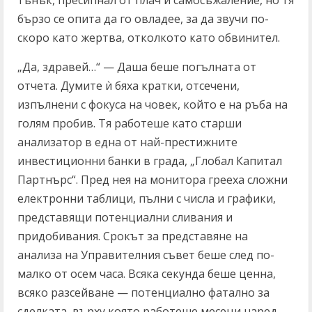
бързо се опита да го овладее, за да звучи по-
скоро като жертва, отколкото като обвинител.
„Да, здравей…“ — Даша беше погълната от
отчета. Думите ѝ бяха кратки, отсечени,
изпълнени с фокуса на човек, който е на ръба на
голям пробив. Тя работеше като старши
анализатор в една от най-престижните
инвестиционни банки в града, „Глобал Капитал
Партнърс“. Пред нея на монитора грееха сложни
електронни таблици, пълни с числа и графики,
представящи потенциални сливания и
придобивания. Срокът за представяне на
анализа на Управителния съвет беше след по-
малко от осем часа. Всяка секунда беше ценна,
всяко разсейване — потенциално фатално за
сделката, върху която работеше месеци наред.