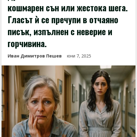
кошмарен сън или жестока шега.
Гласът ѝ се пречупи в отчаяно
писък, изпълнен с неверие и
горчивина.
Иван Димитров Пешев
юни 7, 2025