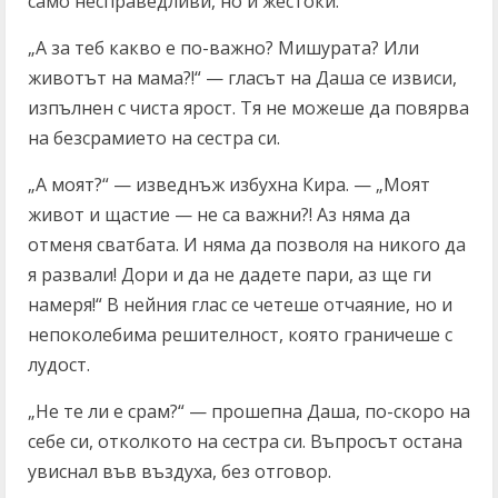
само несправедливи, но и жестоки.
„А за теб какво е по-важно? Мишурата? Или
животът на мама?!“ — гласът на Даша се извиси,
изпълнен с чиста ярост. Тя не можеше да повярва
на безсрамието на сестра си.
„А моят?“ — изведнъж избухна Кира. — „Моят
живот и щастие — не са важни?! Аз няма да
отменя сватбата. И няма да позволя на никого да
я развали! Дори и да не дадете пари, аз ще ги
намеря!“ В нейния глас се четеше отчаяние, но и
непоколебима решителност, която граничеше с
лудост.
„Не те ли е срам?“ — прошепна Даша, по-скоро на
себе си, отколкото на сестра си. Въпросът остана
увиснал във въздуха, без отговор.