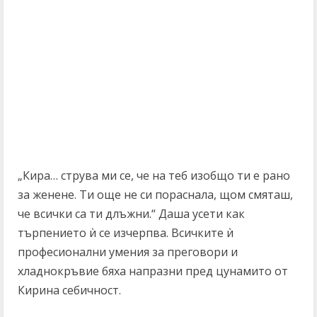
„Кира… струва ми се, че на теб изобщо ти е рано
за женене. Ти още не си пораснала, щом смяташ,
че всички са ти длъжни.“ Даша усети как
търпението ѝ се изчерпва. Всичките ѝ
професионални умения за преговори и
хладнокръвие бяха напразни пред цунамито от
Кирина себичност.