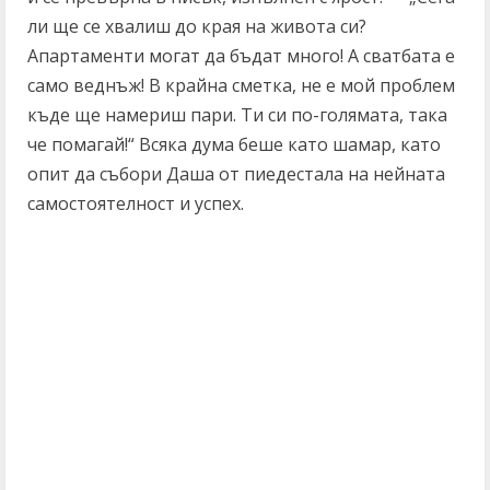
ли ще се хвалиш до края на живота си?
Апартаменти могат да бъдат много! А сватбата е
само веднъж! В крайна сметка, не е мой проблем
къде ще намериш пари. Ти си по-голямата, така
че помагай!“ Всяка дума беше като шамар, като
опит да събори Даша от пиедестала на нейната
самостоятелност и успех.