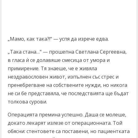
„Мамо, как така?!“ — успя да изрече едва.
„Така стана…“ — прошепна Светлана Сергеевна,
в гласа ѝ се долавяше смесица от умора и
примирение. Тя знаеше, че е живяла
нездравословен живот, изпълнен със стрес и
пренебрегване на собствените нужди, но никога
не си бе представяла, че последствията ще бъдат
толкова сурови.
Операцията премина успешно. Даша се молеше,
докато лекарят излезе от операционната. Той
обясни: стентовете са поставени, но пациентката