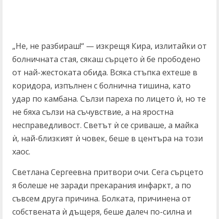
„Не, не разбираш!“ — изкрещя Кира, излитайки от
болничната стая, сякаш сърцето ѝ бе прободено
от най-жестоката обида. Всяка стъпка ехтеше в
коридора, изпълнен с болнична тишина, като
удар по камбана. Сълзи пареха по лицето ѝ, но те
не бяха сълзи на съчувствие, а на яростна
несправедливост. Светът ѝ се сриваше, а майка
ѝ, най-близкият ѝ човек, беше в центъра на този
хаос.
Светлана Сергеевна притвори очи. Сега сърцето
я болеше не заради прекарания инфаркт, а по
съвсем друга причина. Болката, причинена от
собствената ѝ дъщеря, беше далеч по-силна и