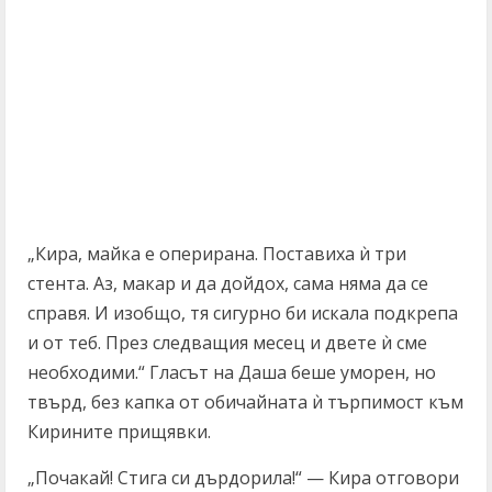
„Кира, майка е оперирана. Поставиха ѝ три
стента. Аз, макар и да дойдох, сама няма да се
справя. И изобщо, тя сигурно би искала подкрепа
и от теб. През следващия месец и двете ѝ сме
необходими.“ Гласът на Даша беше уморен, но
твърд, без капка от обичайната ѝ търпимост към
Кирините прищявки.
„Почакай! Стига си дърдорила!“ — Кира отговори