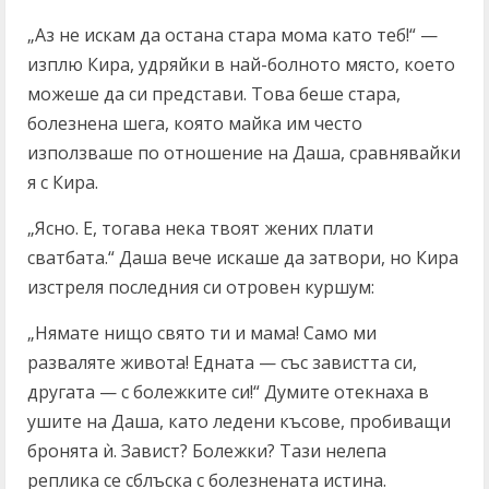
„Аз не искам да остана стара мома като теб!“ —
изплю Кира, удряйки в най-болното място, което
можеше да си представи. Това беше стара,
болезнена шега, която майка им често
използваше по отношение на Даша, сравнявайки
я с Кира.
„Ясно. Е, тогава нека твоят жених плати
сватбата.“ Даша вече искаше да затвори, но Кира
изстреля последния си отровен куршум:
„Нямате нищо свято ти и мама! Само ми
разваляте живота! Едната — със завистта си,
другата — с болежките си!“ Думите отекнаха в
ушите на Даша, като ледени късове, пробиващи
бронята ѝ. Завист? Болежки? Тази нелепа
реплика се сблъска с болезнената истина.