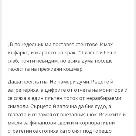
„В понеделник ми поставят стентове. Имах
инфаркт, изкарах го на крак…“ Гласът ѝ беше
слаб, почти невидим, но всяка дума носеше
тежестта на преживян кошмар.
Даша преглътна. Не намери думи. Ръцете ѝ
затрепериха, а цифрите от отчета на монитора ѝ
се сляха в един плътен поток от неразбираеми
символи. Сърцето ѝ започна да бие лудо, а
главата ѝ се замая от внезапния шок. Всичките ѝ
мисли за финансови сделки и корпоративни
стратегии се стопиха като сняг под горещо