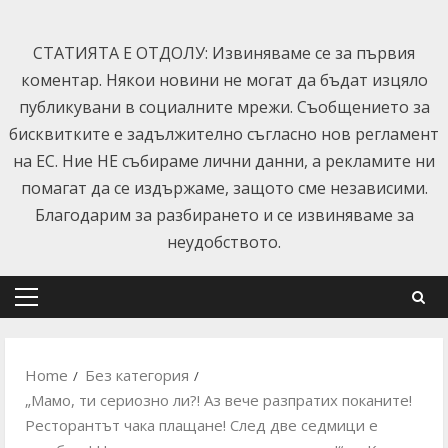
Skip
to
СТАТИЯТА Е ОТДОЛУ: Извиняваме се за първия
content
коментар. Някои новини не могат да бъдат изцяло
публикувани в социалните мрежи. Съобщението за
бисквитките е задължително съгласно нов регламент
на ЕС. Ние НЕ събираме лични данни, а рекламите ни
помагат да се издържаме, защото сме независими.
Благодарим за разбирането и се извиняваме за
неудобството.
Primary
Menu
Home
Без категория
„Мамо, ти сериозно ли?! Аз вече разпратих поканите!
Ресторантът чака плащане! След две седмици е