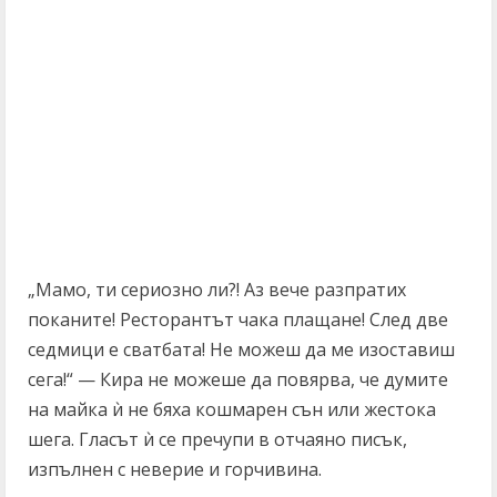
„Мамо, ти сериозно ли?! Аз вече разпратих
поканите! Ресторантът чака плащане! След две
седмици е сватбата! Не можеш да ме изоставиш
сега!“ — Кира не можеше да повярва, че думите
на майка ѝ не бяха кошмарен сън или жестока
шега. Гласът ѝ се пречупи в отчаяно писък,
изпълнен с неверие и горчивина.