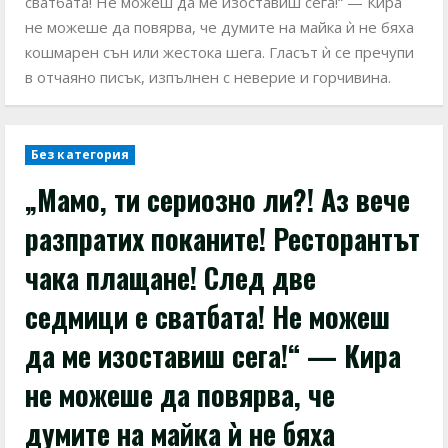
сватбата! Не можеш да ме изоставиш сега!“ — Кира
не можеше да повярва, че думите на майка ѝ не бяха
кошмарен сън или жестока шега. Гласът ѝ се пречупи
в отчаяно писък, изпълнен с неверие и горчивина.
Без категория
„Мамо, ти сериозно ли?! Аз вече
разпратих поканите! Ресторантът
чака плащане! След две
седмици е сватбата! Не можеш
да ме изоставиш сега!“ — Кира
не можеше да повярва, че
думите на майка ѝ не бяха