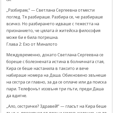
„Разбирам,“ — Светлана Сергеевна отмести
поглед. Тя разбираше. Разбира се, че разбираше
всичко. Но разбирането идваше с тежестта на
признанието, че цялата ѝ житейска философия
може би е била погрешна.
Глава 2: Ехо от Миналото
Междувременно, докато Светлана Сергеевна се
бореше с болезнената истина в болничната стая,
Кира се беше настанила в таксито и вече
набираше номера на Даша. Обикновено звънеше
на сестра си главно, за да се оплаче или да поиска
пари. Телефонът иззвъня три пъти, преди Даша
да вдигне.
„Ало, сестричке? Здравей!“ — гласът на Кира беше
тънък, пресипнал от плач и самосъжаление, но тя