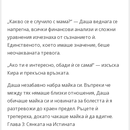
„Какво се е случило с мама?“ — Даша веднага се
напрегна, всички финансови анализи и сложни
уравнения изчезнаха от съзнанието ѝ.
Единственото, което имаше значение, беше
неочакваната тревога.
„Ако ти е интересно, обади ѝ се сама!“ — изсъска
Кира и прекъсна връзката.
Даша незабавно набра майка си. Въпреки че
между тях нямаше близки отношения, Даша
обичаше майка си и новината за болестта ѝ я
разтревожи до краен предел. Ръцете ѝ
трепереха, докато чакаше майка ѝ да вдигне.
Глава 3: Сянката на Истината