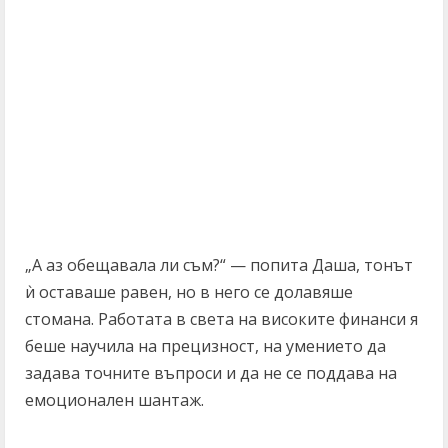
„А аз обещавала ли съм?“ — попита Даша, тонът
ѝ оставаше равен, но в него се долавяше
стомана. Работата в света на високите финанси я
беше научила на прецизност, на умението да
задава точните въпроси и да не се поддава на
емоционален шантаж.