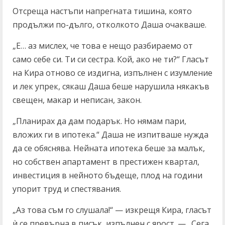
Отсреща настъпи напрегната тишина, която
продължи по-дълго, отколкото Даша очакваше.
„Е… аз мислех, че това е нещо разбираемо от
само себе си. Ти си сестра. Кой, ако не ти?“ Гласът
на Кира отново се издигна, изпълнен с изумление
и лек упрек, сякаш Даша беше нарушила някакъв
свещен, макар и неписан, закон.
„Планирах да дам подарък. Но нямам пари,
вложих ги в ипотека.“ Даша не изпитваше нужда
да се обяснява. Нейната ипотека беше за малък,
но собствен апартамент в престижен квартал,
инвестиция в нейното бъдеще, плод на години
упорит труд и спестявания.
„Аз това съм го слушала!“ — изкрещя Кира, гласът
ѝ се превърна в писък, изпълнен с ярост. — „Сега