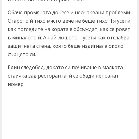
Обаче промяната донесе и неочаквани проблеми.
Старото ѝ тихо място вече не беше тихо. Тя усети
как погледите на хората я обсъждат, как се ровят
в миналото ѝ. А най-лошото – усети как отслабва
защитната стена, която беше издигнала около
сърцето си.
Един следобед, докато си почиваше в малката
стаичка зад ресторанта, ѝ се обади непознат
номер.