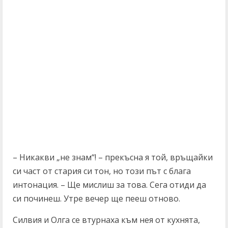
– Никакви „не знам“! – прекъсна я той, връщайки
си част от стария си тон, но този път с блага
интонация. – Ще мислиш за това. Сега отиди да
си починеш. Утре вечер ще пееш отново.
Силвия и Олга се втурнаха към нея от кухнята,