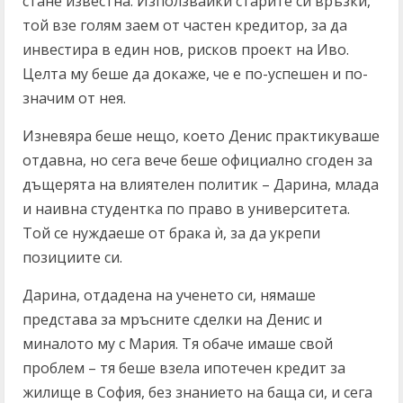
стане известна. Използвайки старите си връзки,
той взе голям заем от частен кредитор, за да
инвестира в един нов, рисков проект на Иво.
Целта му беше да докаже, че е по-успешен и по-
значим от нея.
Изневяра беше нещо, което Денис практикуваше
отдавна, но сега вече беше официално сгоден за
дъщерята на влиятелен политик – Дарина, млада
и наивна студентка по право в университета.
Той се нуждаеше от брака ѝ, за да укрепи
позициите си.
Дарина, отдадена на ученето си, нямаше
представа за мръсните сделки на Денис и
миналото му с Мария. Тя обаче имаше свой
проблем – тя беше взела ипотечен кредит за
жилище в София, без знанието на баща си, и сега