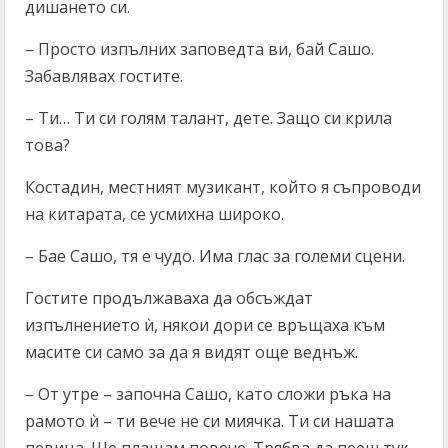
дишането си.
– Просто изпълних заповедта ви, бай Сашо.
Забавлявах гостите.
– Ти… Ти си голям талант, дете. Защо си крила
това?
Костадин, местният музикант, който я съпроводи
на китарата, се усмихна широко.
– Бае Сашо, тя е чудо. Има глас за големи сцени.
Гостите продължаваха да обсъждат
изпълнението ѝ, някои дори се връщаха към
масите си само за да я видят още веднъж.
– От утре – започна Сашо, като сложи ръка на
рамото ѝ – ти вече не си миячка. Ти си нашата