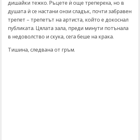
дишайки тежко. Ръцете ѝ още трепереха, но в
душата ѝ се настани онзи сладък, почти забравен
трепет – трепетът на артиста, който е докоснал
публиката. Цялата зала, преди минути потънала
в недоволство и скука, сега беше на крака.
Тишина, следвана от гръм.