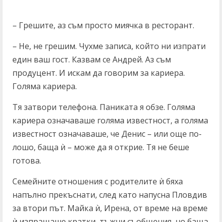
– Грешите, аз съм просто миячка в ресторант.
– Не, не грешим. Чухме записа, който ни изпрати
един ваш гост. Казвам се Андрей. Аз съм
продуцент. И искам да говорим за кариера.
Голяма кариера.
Тя затвори телефона. Паниката я обзе. Голяма
кариера означаваше голяма известност, а голяма
известност означаваше, че Денис – или още по-
лошо, баща ѝ – може да я открие. Тя не беше
готова.
Семейните отношения с родителите ѝ бяха
напълно прекъснати, след като напусна Пловдив
за втори път. Майка ѝ, Ирена, от време на време
ѝ изпращаше кратки, тъжни съобщения, но баща