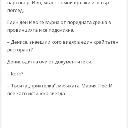
партньор, Иво, мъж с тъмни връзки и остър
поглед.
Един ден Иво се върна от поредната среща в
провинцията и се подсмихна.
– Денисе, знаеш ли кого видях в един крайпътен
ресторант?
Денис вдигна очи от документите си.
– Кого?
– Твоята „приятелка“, миячката. Мария. Пее. И
пее като истинска звезда.