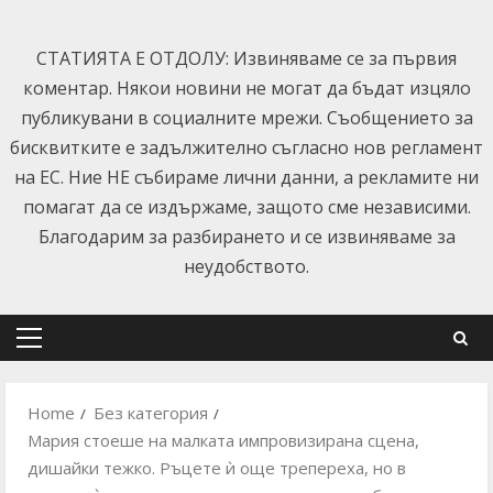
Skip
to
СТАТИЯТА Е ОТДОЛУ: Извиняваме се за първия
content
коментар. Някои новини не могат да бъдат изцяло
публикувани в социалните мрежи. Съобщението за
бисквитките е задължително съгласно нов регламент
на ЕС. Ние НЕ събираме лични данни, а рекламите ни
помагат да се издържаме, защото сме независими.
Благодарим за разбирането и се извиняваме за
неудобството.
Primary
Menu
Home
Без категория
Мария стоеше на малката импровизирана сцена,
дишайки тежко. Ръцете ѝ още трепереха, но в