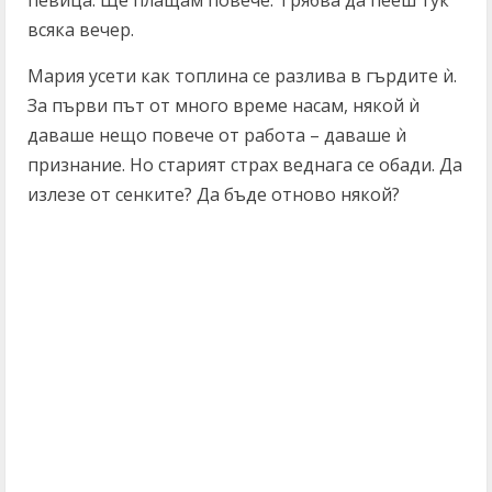
певица. Ще плащам повече. Трябва да пееш тук
всяка вечер.
Мария усети как топлина се разлива в гърдите ѝ.
За първи път от много време насам, някой ѝ
даваше нещо повече от работа – даваше ѝ
признание. Но старият страх веднага се обади. Да
излезе от сенките? Да бъде отново някой?