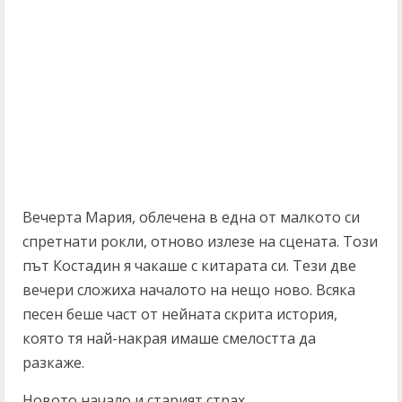
Вечерта Мария, облечена в една от малкото си
спретнати рокли, отново излезе на сцената. Този
път Костадин я чакаше с китарата си. Тези две
вечери сложиха началото на нещо ново. Всяка
песен беше част от нейната скрита история,
която тя най-накрая имаше смелостта да
разкаже.
Новото начало и старият страх.