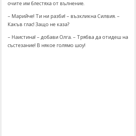
очите им блестяха от вълнение.
– Марийче! Ти ни разби! – възкликна Силвия. –
Какъв глас! Защо не каза?
– Наистина! – добави Олга. – Трябва да отидеш на
състезание! В някое голямо шоу!