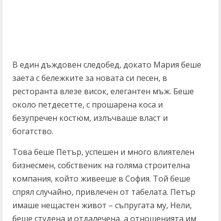
В един дъждовен следобед, докато Мария беше
заета с бележките за новата си песен, в
ресторанта влезе висок, елегантен мъж. Беше
около петдесетте, с прошарена коса и
безупречен костюм, излъчваше власт и
богатство.
Това беше Петър, успешен и много влиятелен
бизнесмен, собственик на голяма строителна
компания, който живееше в София. Той беше
спрял случайно, привлечен от табелата. Петър
имаше нещастен живот – съпругата му, Нели,
беше студена и отдалечена, а отношенията им