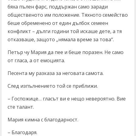
бяха пълен фарс, поддържан само заради
общественото им положение. Тяхното семейство
беше обремененo от един дълбок семеен
конфликт – дълги години той искаше дете, а тя
отказваше, защото „нямала време за това“.
Петър чу Мария да пее и беше поразен. Не само
от гласа, а от емоцията.
Песента му разказа за неговата самота.
След изпълнението той се приближи.
– Госпожице… гласът ви е нещо невероятно. Вие
сте талант.
Мария кимна с благодарност.
– Благодаря.