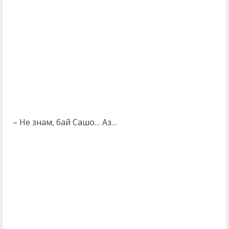
– Не знам, бай Сашо… Аз…