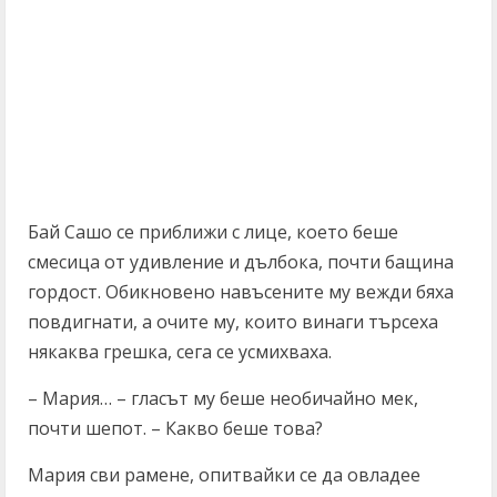
Бай Сашо се приближи с лице, което беше
смесица от удивление и дълбока, почти бащина
гордост. Обикновено навъсените му вежди бяха
повдигнати, а очите му, които винаги търсеха
някаква грешка, сега се усмихваха.
– Мария… – гласът му беше необичайно мек,
почти шепот. – Какво беше това?
Мария сви рамене, опитвайки се да овладее