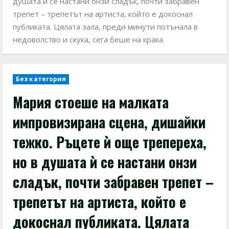
душата ѝ се настани онзи сладък, почти забравен
трепет – трепетът на артиста, който е докоснал
публиката. Цялата зала, преди минути потънала в
недоволство и скука, сега беше на крака.
Без категория
Мария стоеше на малката
импровизирана сцена, дишайки
тежко. Ръцете ѝ още трепереха,
но в душата ѝ се настани онзи
сладък, почти забравен трепет –
трепетът на артиста, който е
докоснал публиката. Цялата