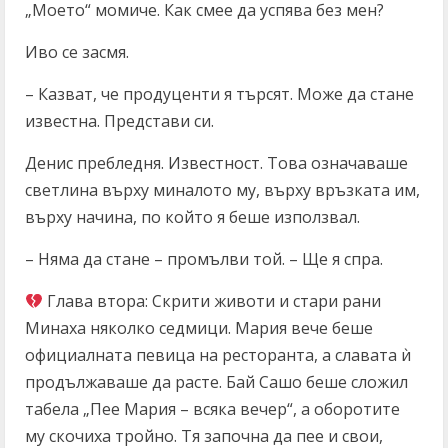
„Моето“ момиче. Как смее да успява без мен?
Иво се засмя.
– Казват, че продуценти я търсят. Може да стане
известна. Представи си.
Денис пребледня. Известност. Това означаваше
светлина върху миналото му, върху връзката им,
върху начина, по който я беше използвал.
– Няма да стане – промълви той. – Ще я спра.
Глава втора: Скрити животи и стари рани
Минаха няколко седмици. Мария вече беше
официалната певица на ресторанта, а славата ѝ
продължаваше да расте. Бай Сашо беше сложил
табела „Пее Мария – всяка вечер“, а оборотите
му скочиха тройно. Тя започна да пее и свои,