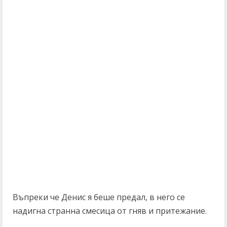
Въпреки че Денис я беше предал, в него се
надигна странна смесица от гняв и притежание.