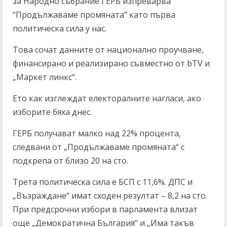
за Народно събрание ГЕРБ изпреварва
“Продължаваме промяната” като първа
политическа сила у нас.
Това сочат данните от национално проучване,
финансирано и реализирано съвместно от bTV и
„Маркет линкс“.
Ето как изглеждат електоралните нагласи, ако
изборите бяха днес.
ГЕРБ получават малко над 22% процента,
следвани от „Продължаваме промяната“ с
подкрепа от близо 20 на сто.
Трета политическа сила е БСП с 11,6%. ДПС и
„Възраждане“ имат сходен резултат – 8,2 на сто.
При предсрочни избори в парламента влизат
още „Демократична България“ и „Има такъв