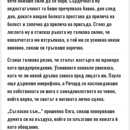
вече нямаше сили да се бори. Сърдечната му
недостатъчност го беше пречупвала бавно, ден след
ден, докато накрая болката престана да прилича на
болест и започна да прилича на присъда. Стоях до
леглото му и стисках ръката му толкова силно, че
кокалчетата ми изтръпнаха, а той ми се усмихна някак
виновно, сякаш си тръгваше нарочно.
Станах толкова рязко, че столът изстърга по мрамора
като предупреждение. Усмивките наоколо увиснаха,
като че ли някой дръпна завеса пред лицата им. Паула
още държеше микрофона, а Ричард се наслаждаваше
на собствената си шега с самодоволството на човек,
който вярва, че светът е неговата лична сцена.
„Съгласна съм…“ прошепна Олга, сякаш поверяваше
думите си на въздуха, който се плъзгаше по кожата ѝ
като обещание.