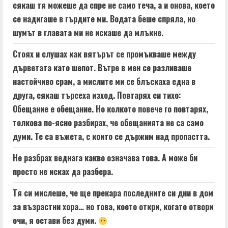
сякаш тя можеше да спре не само теча, а и онова, което
се надигаше в гърдите ми. Водата беше спряла, но
шумът в главата ми не искаше да млъкне.
Стоях и слушах как вятърът се промъкваше между
дърветата като шепот. Вътре в мен се разливаше
настойчиво срам, а мислите ми се блъскаха една в
друга, сякаш търсеха изход. Повтарях си тихо:
Обещание е обещание. Но колкото повече го повтарях,
толкова по-ясно разбирах, че обещанията не са само
думи. Те са въжета, с които се държим над пропастта.
Не разбрах веднага какво означава това. А може би
просто не исках да разбера.
Тя си мислеше, че ще прекара последните си дни в дом
за възрастни хора… но това, което откри, когато отвори
очи, я остави без думи.