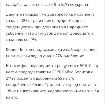
народ“, съответно със 7,6% и 6,7% подкрепа.
Данните показват, че доверието към кабинета
спада с 10% в сравнение с януари. Сходна е
тенденцията и при доверието в Народното
събрание, като от януари до март доверието е
спаднало със 7%.
Кирил Петков продължава да е най-харесваният
политически лидер у нас с 27% одобрение.
На този фон недоверието срещу него е 50%. След
него е председателят на ГЕРБ Бойко Борисов с
21% процента одобрение и 65 на сто
неодобрение. Слави Трифонов е предпочитан от
18% от анкетираните, недоверието към него е 64
на сто.