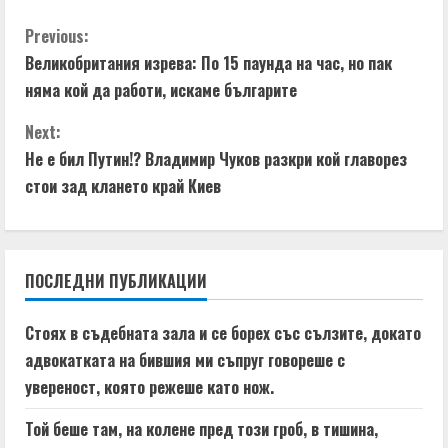
C
Previous:
Великобритания изрева: По 15 паунда на час, но пак
o
няма кой да работи, искаме българите
n
Next:
t
Не е бил Путин!? Владимир Чуков разкри кой главорез
стои зад клането край Киев
i
n
ПОСЛЕДНИ ПУБЛИКАЦИИ
u
e
Стоях в съдебната зала и се борех със сълзите, докато
адвокатката на бившия ми съпруг говореше с
R
увереност, която режеше като нож.
e
Той беше там, на колене пред този гроб, в тишина,