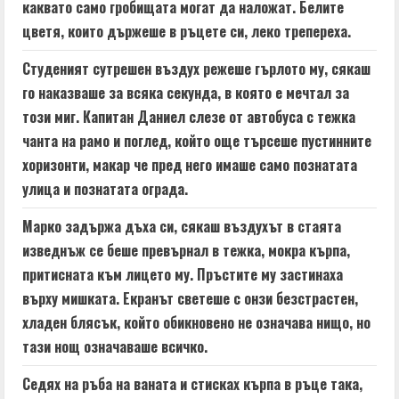
a
каквато само гробищата могат да наложат. Белите
цветя, които държеше в ръцете си, леко трепереха.
d
Студеният сутрешен въздух режеше гърлото му, сякаш
i
го наказваше за всяка секунда, в която е мечтал за
n
този миг. Капитан Даниел слезе от автобуса с тежка
чанта на рамо и поглед, който още търсеше пустинните
g
хоризонти, макар че пред него имаше само познатата
улица и познатата ограда.
Марко задържа дъха си, сякаш въздухът в стаята
изведнъж се беше превърнал в тежка, мокра кърпа,
притисната към лицето му. Пръстите му застинаха
върху мишката. Екранът светеше с онзи безстрастен,
хладен блясък, който обикновено не означава нищо, но
тази нощ означаваше всичко.
Седях на ръба на ваната и стисках кърпа в ръце така,