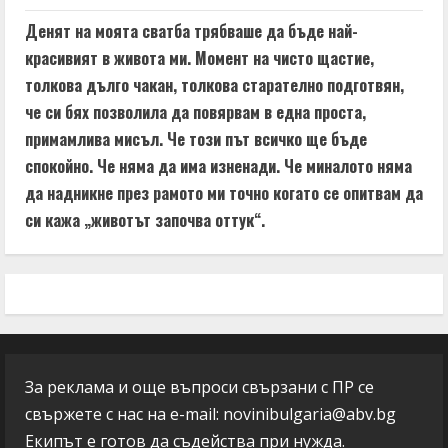
Денят на моята сватба трябваше да бъде най-
красивият в живота ми. Момент на чисто щастие,
толкова дълго чакан, толкова старателно подготвян,
че си бях позволила да повярвам в една проста,
примамлива мисъл. Че този път всичко ще бъде
спокойно. Че няма да има изненади. Че миналото няма
да надникне през рамото ми точно когато се опитвам да
си кажа „животът започва оттук“.
За реклама и още въпроси свързани с ПР се
свържете с нас на e-mail:
novinibulgaria@abv.bg
Екипът е готов да съдейства при нужда.