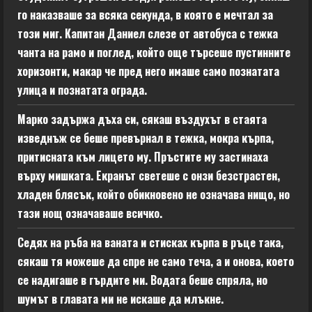
го наказваше за всяка секунда, в която е мечтал за
този миг. Капитан Даниел слезе от автобуса с тежка
чанта на рамо и поглед, който още търсеше пустинните
хоризонти, макар че пред него имаше само познатата
улица и познатата ограда.
Марко задържа дъха си, сякаш въздухът в стаята
изведнъж се беше превърнал в тежка, мокра кърпа,
притисната към лицето му. Пръстите му застинаха
върху мишката. Екранът светеше с онзи безстрастен,
хладен блясък, който обикновено не означава нищо, но
тази нощ означаваше всичко.
Седях на ръба на ваната и стисках кърпа в ръце така,
сякаш тя можеше да спре не само теча, а и онова, което
се надигаше в гърдите ми. Водата беше спряла, но
шумът в главата ми не искаше да млъкне.