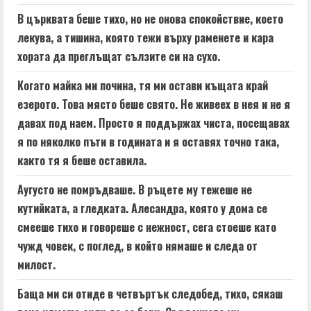
В църквата беше тихо, но не онова спокойствие, което
лекува, а тишина, която тежи върху раменете и кара
хората да преглъщат сълзите си на сухо.
Когато майка ми почина, тя ми остави къщата край
езерото. Това място беше свято. Не живеех в нея и не я
давах под наем. Просто я поддържах чиста, посещавах
я по няколко пъти в годината и я оставях точно така,
както тя я беше оставила.
Аугусто не помръдваше. В ръцете му тежеше не
кутийката, а гледката. Алесандра, която у дома се
смееше тихо и говореше с нежност, сега стоеше като
чужд човек, с поглед, в който нямаше и следа от
милост.
Баща ми си отиде в четвъртък следобед, тихо, сякаш