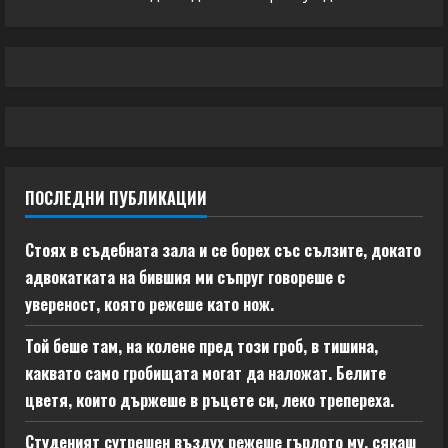
ПОСЛЕДНИ ПУБЛИКАЦИИ
Стоях в съдебната зала и се борех със сълзите, докато
адвокатката на бившия ми съпруг говореше с
увереност, която режеше като нож.
Той беше там, на колене пред този гроб, в тишина,
каквато само гробищата могат да наложат. Белите
цветя, които държеше в ръцете си, леко трепереха.
Студеният сутрешен въздух режеше гърлото му, сякаш