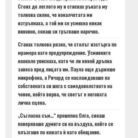
Стоях до леглото му и стисках ръката му
толкова силно, че кокалчетата ми
изтръпнаха, а той ми се усмихна някак
виновно, сякаш си тръгваше нарочно.
Станах толкова рязко, че столът изстърга по
мрамора като предупреждение. Усмивките
наоколо увиснаха, като че ли някой дръпна
завеса пред лицата им. Паула още държеше
микрофона, а Ричард се наслаждаваше на
собствената си шега с самодоволството на
човек, който вярва, че светът е неговата
лична сцена.
„Съгласна съм…“ прошепна Олга, сякаш
поверяваше думите си на въздуха, който се
плъзгаше по кожата ѝ като обещание.