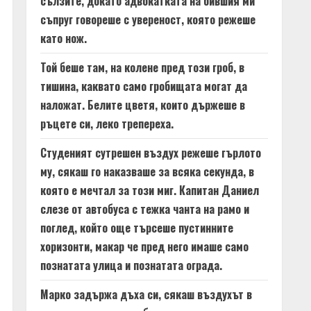
сълзите, докато адвокатката на бившия ми
съпруг говореше с увереност, която режеше
като нож.
Той беше там, на колене пред този гроб, в
тишина, каквато само гробищата могат да
наложат. Белите цветя, които държеше в
ръцете си, леко трепереха.
Студеният сутрешен въздух режеше гърлото
му, сякаш го наказваше за всяка секунда, в
която е мечтал за този миг. Капитан Даниел
слезе от автобуса с тежка чанта на рамо и
поглед, който още търсеше пустинните
хоризонти, макар че пред него имаше само
познатата улица и познатата ограда.
Марко задържа дъха си, сякаш въздухът в