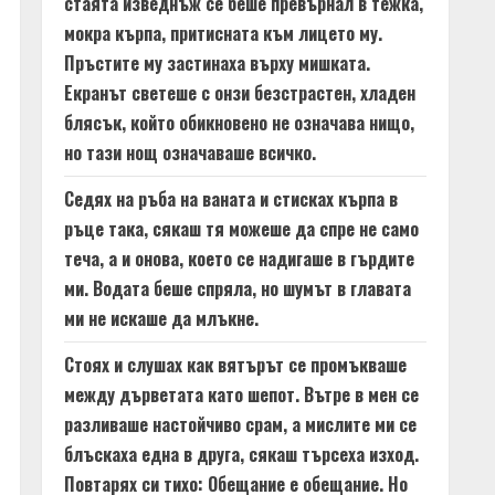
стаята изведнъж се беше превърнал в тежка,
мокра кърпа, притисната към лицето му.
Пръстите му застинаха върху мишката.
Екранът светеше с онзи безстрастен, хладен
блясък, който обикновено не означава нищо,
но тази нощ означаваше всичко.
Седях на ръба на ваната и стисках кърпа в
ръце така, сякаш тя можеше да спре не само
теча, а и онова, което се надигаше в гърдите
ми. Водата беше спряла, но шумът в главата
ми не искаше да млъкне.
Стоях и слушах как вятърът се промъкваше
между дърветата като шепот. Вътре в мен се
разливаше настойчиво срам, а мислите ми се
блъскаха една в друга, сякаш търсеха изход.
Повтарях си тихо: Обещание е обещание. Но