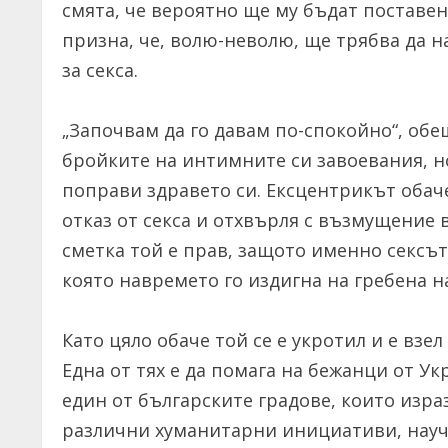
смята, че вероятно ще му бъдат поставен
призна, че, волю-неволю, ще трябва да н
за секса.
„Започвам да го давам по-спокойно“, обе
бройките на интимните си завоевания, но
поправи здравето си. Ексцентрикът обач
отказ от секса и отхвърля с възмущение 
сметка той е прав, защото именно сексъ
която навремето гo издигна на гребена н
Като цяло обаче той се е укротил и е взе
Една от тях е да помага на бежанци от У
един от българските градове, които израз
различни хуманитарни инициативи, научи