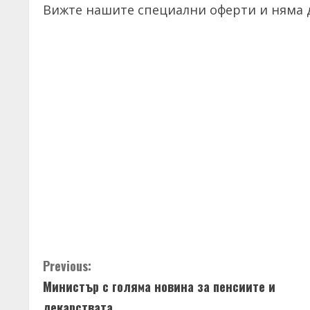
Вижте нашите специални оферти и няма д
C
Previous:
Министър с голяма новина за пенсиите и
o
лекарствата