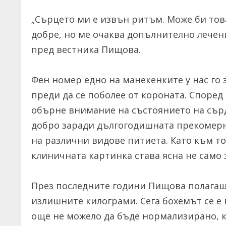
„Сърцето ми е извън ритъм. Може би това
добре, но ме очаква допълнително лечен
пред вестника Пищова.
Фен номер едно на манекенките у нас го 
преди да се поболее от короната. Според
обърне внимание на състоянието на сърд
добро заради дългогодишната прекомерна
на различни видове питиета. Като към т
клиничната картинка става ясна не само 
През последните години Пищова полагаше 
излишните килограми. Сега бохемът се е 
още не можело да бъде нормализирано, к