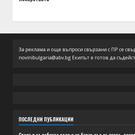
n
t
i
n
За реклама и още въпроси свързани с ПР се свърж
u
novinibulgaria@abv.bg
Екипът е готов да съдейс
e
R
e
a
d
ПОСЛЕДНИ ПУБЛИКАЦИИ
i