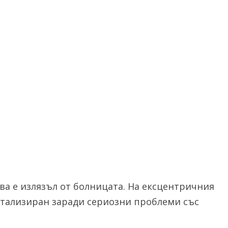
а е излязъл от болницата. На ексцентричния
итализиран заради сериозни проблеми със