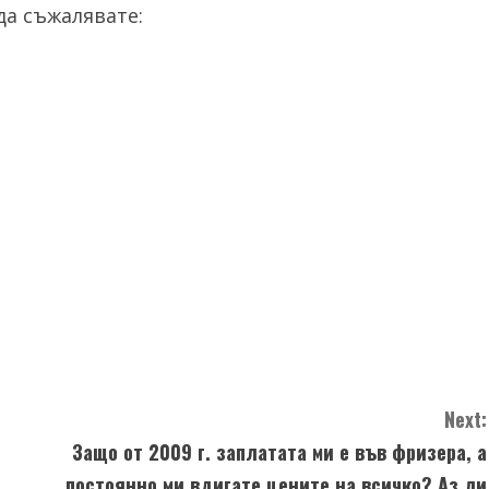
а съжалявате:
Next:
Защо от 2009 г. заплатата ми е във фризера, а
постоянно ми вдигате цените на всичко? Аз ли