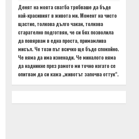
Денят на моята сватба трябваше да бъде
най-красивият в живота ми. Момент на чисто
щастие, толкова дълго чакан, толкова
старателно подготвян, че си бях позволила
да повярвам в една проста, примамлива
мисъл. Че този път всичко ще бъде спокойно.
Че няма да има изненади. Че миналото няма
да надникне през рамото ми точно когато се
опитвам да си кажа „животът започва оттук“.