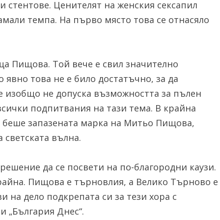
и стентове. Ценителят на женския сексапил
амали темпа. На първо място това се отнасяло
ща Пищова. Той вече е свил значително
 явно това не е било достатъчно, за да
е изобщо не допуска възможността за пълен
всички подпитвания на тази тема. В крайна
т беше запазената марка на Митьо Пищова,
а светската вълна.
л решение да се посвети на по-благородни каузи.
крайна. Пищова е търновлия, а Велико Търново е
и на дело подкрепата си за тези хора с
 „България Днес“.