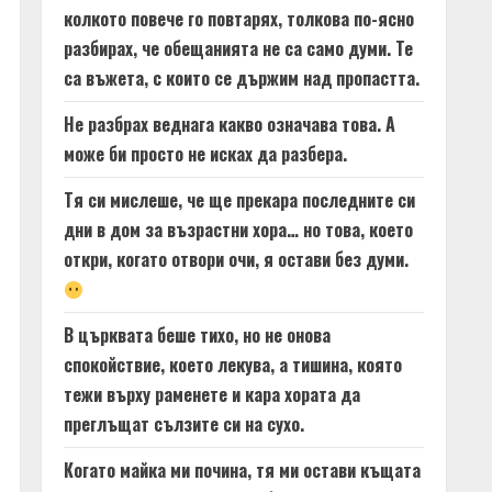
колкото повече го повтарях, толкова по-ясно
разбирах, че обещанията не са само думи. Те
са въжета, с които се държим над пропастта.
Не разбрах веднага какво означава това. А
може би просто не исках да разбера.
Тя си мислеше, че ще прекара последните си
дни в дом за възрастни хора… но това, което
откри, когато отвори очи, я остави без думи.
В църквата беше тихо, но не онова
спокойствие, което лекува, а тишина, която
тежи върху раменете и кара хората да
преглъщат сълзите си на сухо.
Когато майка ми почина, тя ми остави къщата