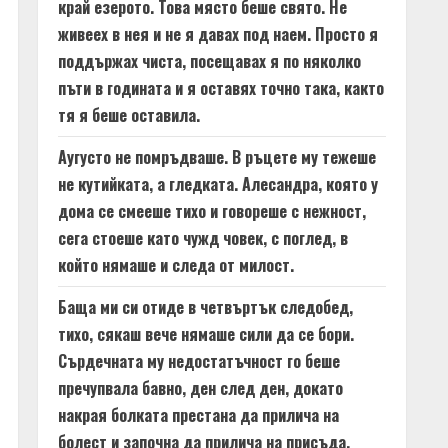
край езерото. Това място беше свято. Не
живеех в нея и не я давах под наем. Просто я
поддържах чиста, посещавах я по няколко
пъти в годината и я оставях точно така, както
тя я беше оставила.
Аугусто не помръдваше. В ръцете му тежеше
не кутийката, а гледката. Алесандра, която у
дома се смееше тихо и говореше с нежност,
сега стоеше като чужд човек, с поглед, в
който нямаше и следа от милост.
Баща ми си отиде в четвъртък следобед,
тихо, сякаш вече нямаше сили да се бори.
Сърдечната му недостатъчност го беше
пречупвала бавно, ден след ден, докато
накрая болката престана да прилича на
болест и започна да прилича на присъда.