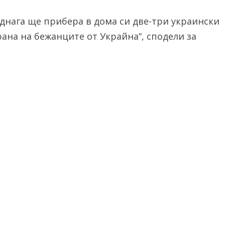
еднага ще прибера в дома си две-три украински
рана на бежанците от Украйна“, сподели за