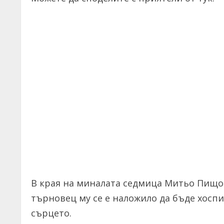
В края на миналата седмица Митьо Пищов
търновец му се е наложило да бъде хосп
сърцето.