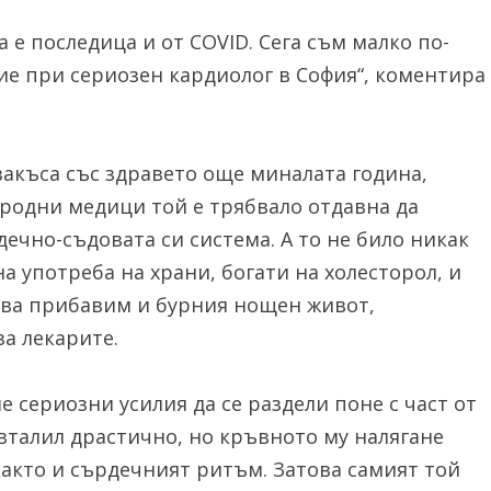
 е последица и от COVID. Сега съм малко по-
ие при сериозен кардиолог в София“, коментира
закъса със здравето още миналата година,
 родни медици той е трябвало отдавна да
ечно-съдовата си система. А то не било никак
 употреба на храни, богати на холесторол, и
ова прибавим и бурния нощен живот,
за лекарите.
сериозни усилия да се раздели поне с част от
вталил драстично, но кръвното му налягане
акто и сърдечният ритъм. Затова самият той