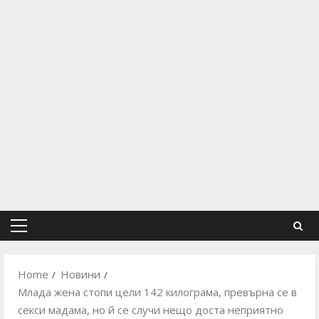
Primary
Menu
Home
Новини
Млада жена стопи цели 142 килограма, превърна се в
секси мадама, но й се случи нещо доста неприятно