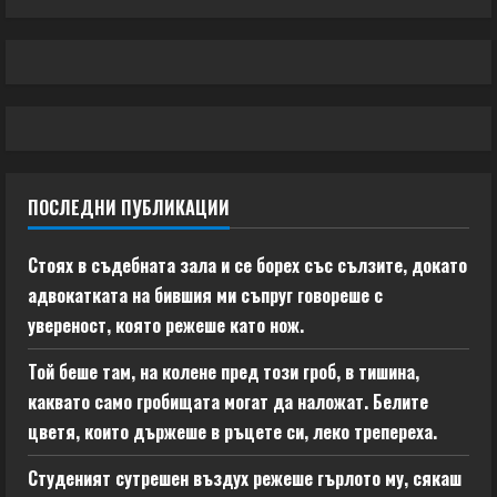
ПОСЛЕДНИ ПУБЛИКАЦИИ
Стоях в съдебната зала и се борех със сълзите, докато
адвокатката на бившия ми съпруг говореше с
увереност, която режеше като нож.
Той беше там, на колене пред този гроб, в тишина,
каквато само гробищата могат да наложат. Белите
цветя, които държеше в ръцете си, леко трепереха.
Студеният сутрешен въздух режеше гърлото му, сякаш