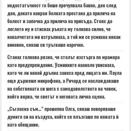
недостатъчност го беше пречупвала бавно, ден след
ден, докато накрая болката престана да прилича на
болест и започна да прилича на присъда. Стоях до
леглото му и стисках ръката му толкова силно, че
кокалчетата ми изтръпнаха, а той ми се усмихна някак
виновно, сякаш си тръгваше нарочно.
Станах толкова рязко, че столът изстърга по мрамора
като предупреждение. Усмивките наоколо увиснаха,
като че ли някой дръпна завеса пред лицата им. Паула
още държеше микрофона, а Ричард се наслаждаваше
на собствената си шега с самодоволството на човек,
който вярва, че светът е неговата лична сцена.
„Съгласна съм…“ прошепна Олга, сякаш поверяваше
думите си на въздуха, който се плъзгаше по кожата ѝ
като обещание.