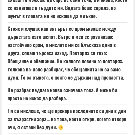
се надигаше в гърдите ми. Водата беше спряла, но
шумът в главата ми не искаше да млъкне.
Стоях и слушах как вятърът се промъкваше между
дърветата като шепот. Вътре в мен се разливаше
настойчиво срам, а мислите ми се блъскаха една в
друга, сякаш търсеха изход. Повтарях си тихо:
Обещание е обещание. Но колкото повече го повтарях,
толкова по-ясно разбирах, че обещанията не са само
думи. Те са въжета, с които се държим над пропастта.
Не разбрах веднага какво означава това. А може би
просто не исках да разбера.
Тя си мислеше, че ще прекара последните си дни в дом
за възрастни хора… но това, което откри, когато отвори
очи, я остави без думи.