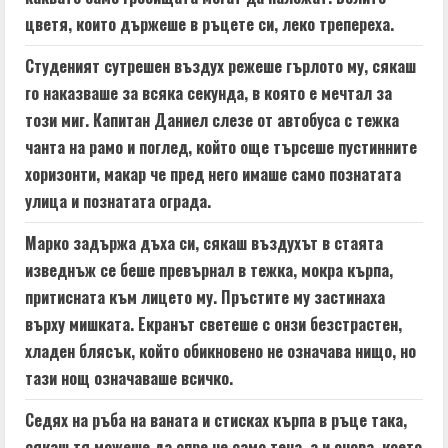
a
цветя, които държеше в ръцете си, леко трепереха.
d
Студеният сутрешен въздух режеше гърлото му, сякаш
i
го наказваше за всяка секунда, в която е мечтал за
n
този миг. Капитан Даниел слезе от автобуса с тежка
чанта на рамо и поглед, който още търсеше пустинните
g
хоризонти, макар че пред него имаше само познатата
улица и познатата ограда.
Марко задържа дъха си, сякаш въздухът в стаята
изведнъж се беше превърнал в тежка, мокра кърпа,
притисната към лицето му. Пръстите му застинаха
върху мишката. Екранът светеше с онзи безстрастен,
хладен блясък, който обикновено не означава нищо, но
тази нощ означаваше всичко.
Седях на ръба на ваната и стисках кърпа в ръце така,
сякаш тя можеше да спре не само теча, а и онова, което