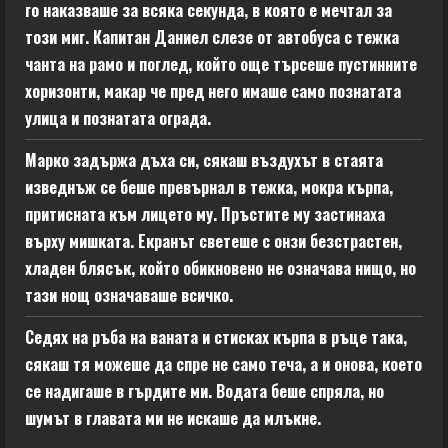
го наказваше за всяка секунда, в която е мечтал за
този миг. Капитан Даниел слезе от автобуса с тежка
чанта на рамо и поглед, който още търсеше пустинните
хоризонти, макар че пред него имаше само познатата
улица и познатата ограда.
Марко задържа дъха си, сякаш въздухът в стаята
изведнъж се беше превърнал в тежка, мокра кърпа,
притисната към лицето му. Пръстите му застинаха
върху мишката. Екранът светеше с онзи безстрастен,
хладен блясък, който обикновено не означава нищо, но
тази нощ означаваше всичко.
Седях на ръба на ваната и стисках кърпа в ръце така,
сякаш тя можеше да спре не само теча, а и онова, което
се надигаше в гърдите ми. Водата беше спряла, но
шумът в главата ми не искаше да млъкне.