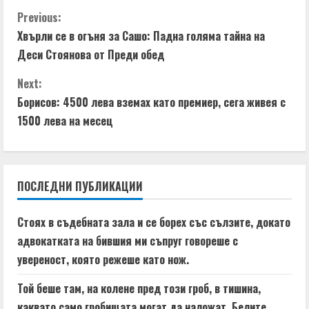
d
C
Previous:
i
Хвърли се в огъня за Сашо: Падна голяма тайна на
o
n
Деси Стоянова от Преди обед
n
g
Next:
t
Борисов: 4500 лева вземах като премиер, сега живея с
1500 лева на месец
i
n
ПОСЛЕДНИ ПУБЛИКАЦИИ
u
e
Стоях в съдебната зала и се борех със сълзите, докато
адвокатката на бившия ми съпруг говореше с
R
увереност, която режеше като нож.
e
Той беше там, на колене пред този гроб, в тишина,
каквато само гробищата могат да наложат. Белите