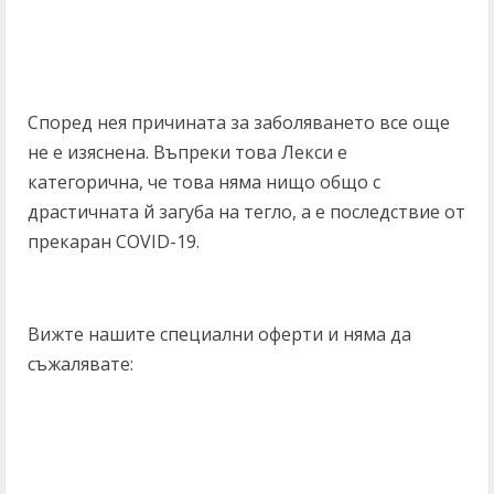
Според нея причината за заболяването все още
не е изяснена. Въпреки това Лекси е
категорична, че това няма нищо общо с
драстичната й загуба на тегло, а е последствие от
прекаран COVID-19.
Вижте нашите специални оферти и няма да
съжалявате: