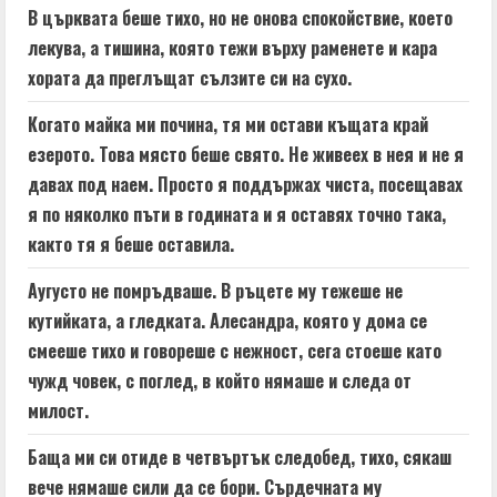
В църквата беше тихо, но не онова спокойствие, което
лекува, а тишина, която тежи върху раменете и кара
хората да преглъщат сълзите си на сухо.
Когато майка ми почина, тя ми остави къщата край
езерото. Това място беше свято. Не живеех в нея и не я
давах под наем. Просто я поддържах чиста, посещавах
я по няколко пъти в годината и я оставях точно така,
както тя я беше оставила.
Аугусто не помръдваше. В ръцете му тежеше не
кутийката, а гледката. Алесандра, която у дома се
смееше тихо и говореше с нежност, сега стоеше като
чужд човек, с поглед, в който нямаше и следа от
милост.
Баща ми си отиде в четвъртък следобед, тихо, сякаш
вече нямаше сили да се бори. Сърдечната му