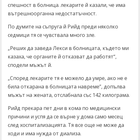
спешност в болница. лекарите й казали, че има
вътрешноорганна недостатъчност.
По думите на съпруга й Рийд преди няколко
седмици тя се чувствала много зле.
„Реших да заведа Лекси в болницата, където ми
казаха, че органите й отказват да работят“,
сподели мъжът й.
„Според лекарите тя е можело да умре, ако не е
била откарана в болницата навреме”, допълва
мъжът на жената, отслабнала със 142 килограма.
Рийд прекара пет дни в кома по медицински
причини и успя да се върне у дома само месец
след хоспитализацията. Тя все още не може да
ходи и има нужда от диализа.