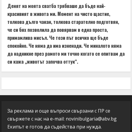
Денят на моята сватба трябваше да бъде най-
красивият в живота ми. Момент на чисто щастие,
толкова дълго чакан, толкова старателно подготвян,
че си бях позволила да повярвам в една проста,
примамлива мисъл. Че този път всичко ще бъде
спокойно. Че няма да има изненади. Че миналото няма
да надникне през рамото ми точно когато се опитвам да
си кажа „животът започва оттук“.
За реклама и още въпроси свързани с ПР се
свържете с нас на e-mail:
novinibulgaria@abv.bg
Екипът е готов да съдейства при нужда.