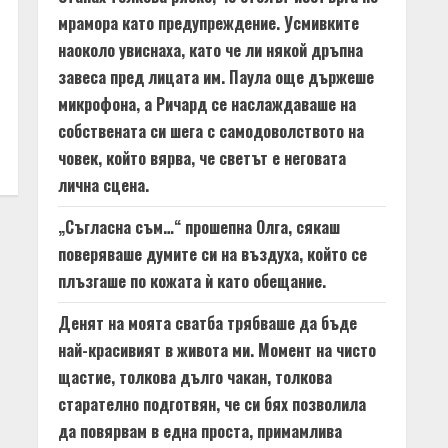
мрамора като предупреждение. Усмивките
наоколо увиснаха, като че ли някой дръпна
завеса пред лицата им. Паула още държеше
микрофона, а Ричард се наслаждаваше на
собствената си шега с самодоволството на
човек, който вярва, че светът е неговата
лична сцена.
„Съгласна съм…“ прошепна Олга, сякаш
поверяваше думите си на въздуха, който се
плъзгаше по кожата ѝ като обещание.
Денят на моята сватба трябваше да бъде
най-красивият в живота ми. Момент на чисто
щастие, толкова дълго чакан, толкова
старателно подготвян, че си бях позволила
да повярвам в една проста, примамлива