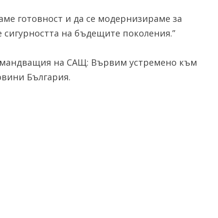
ме готовност и да се модернизираме за
е сигурността на бъдещите поколения.”
омандващия на САЩ: Вървим устремено към
Новини България.