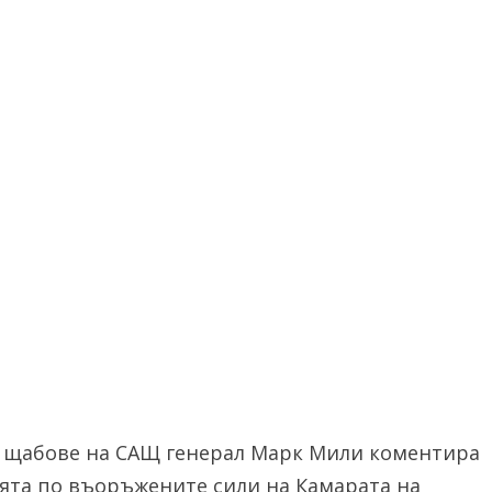
 щабове на САЩ генерал Марк Мили коментира
ята по въоръжените сили на Камарата на