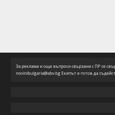
a
d
i
n
g
За реклама и още въпроси свързани с ПР се свърж
novinibulgaria@abv.bg
Екипът е готов да съдейс