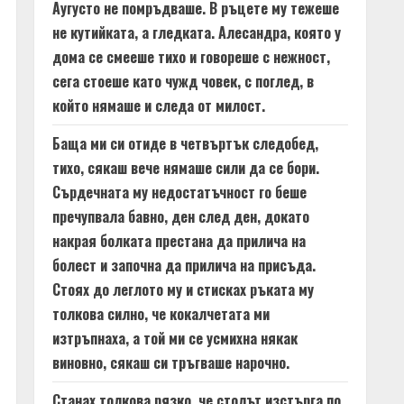
Аугусто не помръдваше. В ръцете му тежеше
не кутийката, а гледката. Алесандра, която у
дома се смееше тихо и говореше с нежност,
сега стоеше като чужд човек, с поглед, в
който нямаше и следа от милост.
Баща ми си отиде в четвъртък следобед,
тихо, сякаш вече нямаше сили да се бори.
Сърдечната му недостатъчност го беше
пречупвала бавно, ден след ден, докато
накрая болката престана да прилича на
болест и започна да прилича на присъда.
Стоях до леглото му и стисках ръката му
толкова силно, че кокалчетата ми
изтръпнаха, а той ми се усмихна някак
виновно, сякаш си тръгваше нарочно.
Станах толкова рязко, че столът изстърга по