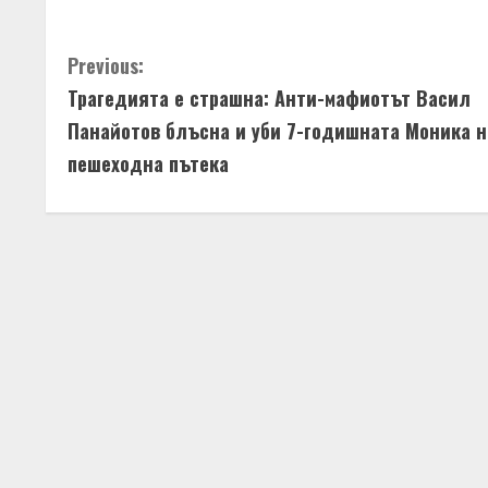
C
Previous:
Трагедията е страшна: Анти-мафиотът Васил
o
Панайотов блъсна и уби 7-годишната Моника н
n
пешеходна пътека
t
i
n
u
e
R
e