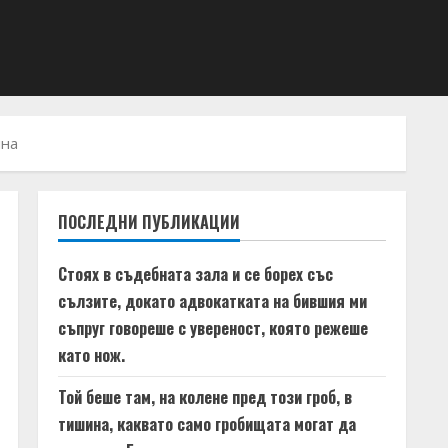
йна
ПОСЛЕДНИ ПУБЛИКАЦИИ
Стоях в съдебната зала и се борех със
сълзите, докато адвокатката на бившия ми
съпруг говореше с увереност, която режеше
като нож.
Той беше там, на колене пред този гроб, в
тишина, каквато само гробищата могат да