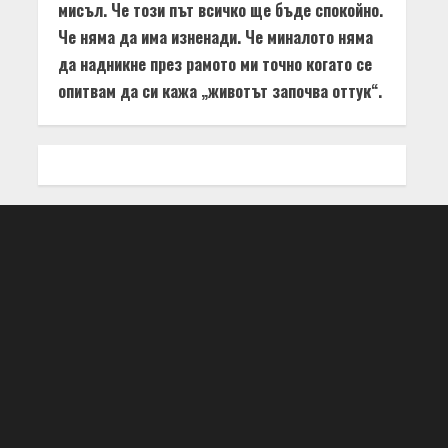
мисъл. Че този път всичко ще бъде спокойно.
Че няма да има изненади. Че миналото няма
да надникне през рамото ми точно когато се
опитвам да си кажа „животът започва оттук“.