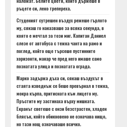
наложат. Белите цветя, които държеше в
ръцете си, леко трепереха.
Студеният сутрешен въздух режеше гърлото
му, сякаш го наказваше за всяка секунда, в
която е мечтал за този миг. Капитан Даниел
слезе от автобуса с тежка чанта на рамо и
поглед, който още търсеше пустинните
хоризонти, макар че пред него имаше само
познатата улица и познатата ограда.
Марко задържа дъха си, сякаш въздухът в
стаята изведнъж се беше превърнал в тежка,
мокра кърпа, притисната към лицето му.
Пръстите му застинаха върху мишката.
Екранът светеше с онзи безстрастен, хладен
блясък, който обикновено не означава нищо,
но тази нощ означаваше всичко.