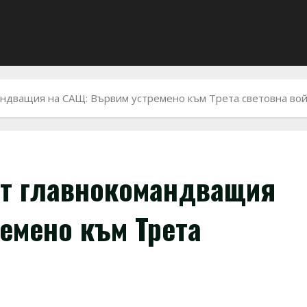
андващия на САЩ: Вървим устремено към Трета световна во
от главнокомандващия
емено към Трета