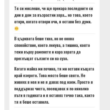
Тя си мислеше, че ще прекара последните си
дни в дом за възрастни хора… но това, което
откри, когато отвори очи, я остави без думи.
В църквата беше тихо, но не онова
спокойствие, което лекува, а тишина, която
тежи върху раменете и кара хората да
преглъщат сълзите си на сухо.
Когато майка ми почина, тя ми остави къщата
край езерото. Това място беше свято. Не
живеех в нея и не я давах под наем. Просто я
поддържах чиста, посещавах я по няколко
пъти в годината и я оставях точно така, както
тя я беше оставила.