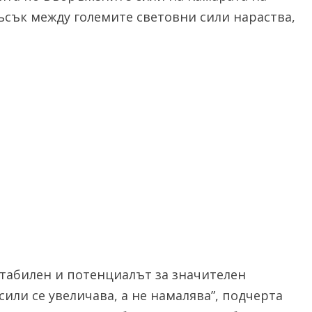
ъсък между големите световни сили нараства,
естабилен и потенциалът за значителен
или се увеличава, а не намалява”, подчерта