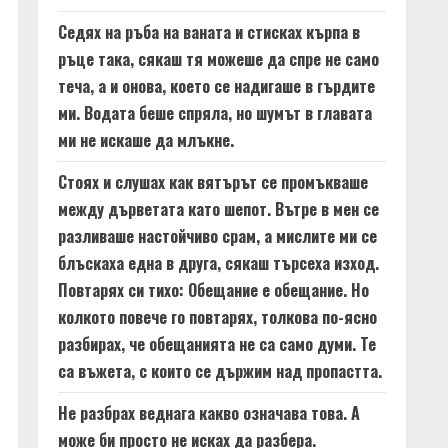
Седях на ръба на ваната и стисках кърпа в
ръце така, сякаш тя можеше да спре не само
теча, а и онова, което се надигаше в гърдите
ми. Водата беше спряла, но шумът в главата
ми не искаше да млъкне.
Стоях и слушах как вятърът се промъкваше
между дърветата като шепот. Вътре в мен се
разливаше настойчиво срам, а мислите ми се
блъскаха една в друга, сякаш търсеха изход.
Повтарях си тихо: Обещание е обещание. Но
колкото повече го повтарях, толкова по-ясно
разбирах, че обещанията не са само думи. Те
са въжета, с които се държим над пропастта.
Не разбрах веднага какво означава това. А
може би просто не исках да разбера.