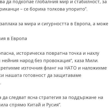
ва да подкопае глобалния мир и стабилност, за
иканци – се бориха толкова упорито”.
 заплаха за мира и сигурността в Европа, а може
зия в Европа
опасна, историческа повратна точка и нахлу
 нейния народ без провокация”, каза Мили.
крепихме източния фланг на НАТО и наложихме
ки нашата готовност да защитаваме
.
 да следват ясна стратегия за поддържане на
ила спрямо Китай и Русия”.