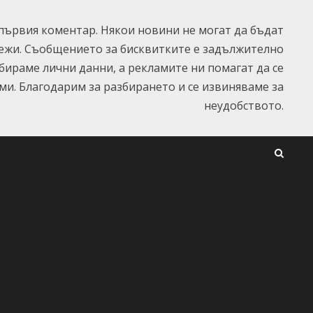
ървия коментар. Някои новини не могат да бъдат
ежи. Съобщението за бисквитките е задължително
ъбираме лични данни, а рекламите ни помагат да се
и. Благодарим за разбирането и се извиняваме за
неудобството.