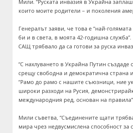
Мили. “Руската инвазия в Украйна заплаш
които моите родители – и поколения амер
Генералът заяви, че това е “най-голямата
би и в света, в моята 42-годишна служба”.
САЩ трябвало да са готови за руска инва
“С нахлуването в Украйна Путин създаде 
срещу свободна и демократична страна и
“Рамо до рамо с нашите съюзници, ние у
широки разходи на Русия, демонстрирай
международния ред, основан на правила”
Мили съветва, “Съединените щати трябва
мира чрез недвусмислена способност за с