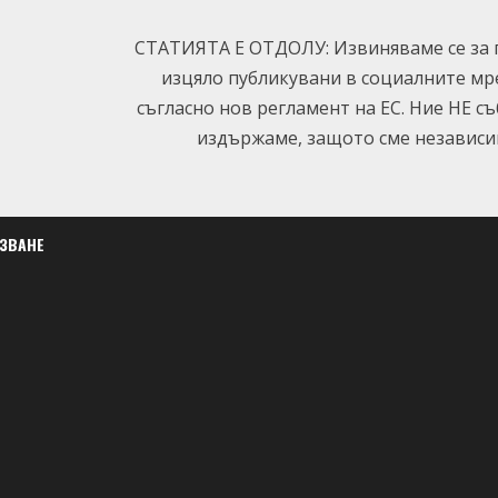
СТАТИЯТА Е ОТДОЛУ: Извиняваме се за п
изцяло публикувани в социалните мр
съгласно нов регламент на ЕС. Ние НЕ с
издържаме, защото сме независим
ЛЗВАНЕ