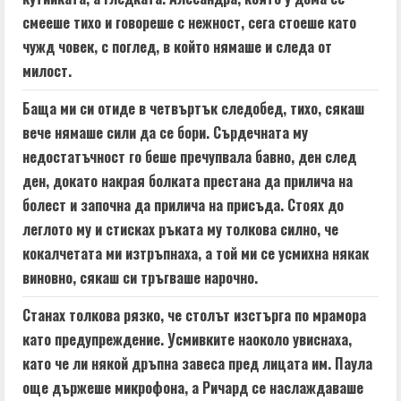
смееше тихо и говореше с нежност, сега стоеше като
чужд човек, с поглед, в който нямаше и следа от
милост.
Баща ми си отиде в четвъртък следобед, тихо, сякаш
вече нямаше сили да се бори. Сърдечната му
недостатъчност го беше пречупвала бавно, ден след
ден, докато накрая болката престана да прилича на
болест и започна да прилича на присъда. Стоях до
леглото му и стисках ръката му толкова силно, че
кокалчетата ми изтръпнаха, а той ми се усмихна някак
виновно, сякаш си тръгваше нарочно.
Станах толкова рязко, че столът изстърга по мрамора
като предупреждение. Усмивките наоколо увиснаха,
като че ли някой дръпна завеса пред лицата им. Паула
още държеше микрофона, а Ричард се наслаждаваше