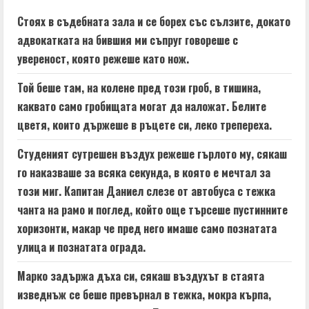
e
Стоях в съдебната зала и се борех със сълзите, докато
адвокатката на бившия ми съпруг говореше с
R
увереност, която режеше като нож.
e
Той беше там, на колене пред този гроб, в тишина,
a
каквато само гробищата могат да наложат. Белите
цветя, които държеше в ръцете си, леко трепереха.
d
Студеният сутрешен въздух режеше гърлото му, сякаш
i
го наказваше за всяка секунда, в която е мечтал за
n
този миг. Капитан Даниел слезе от автобуса с тежка
чанта на рамо и поглед, който още търсеше пустинните
g
хоризонти, макар че пред него имаше само познатата
улица и познатата ограда.
Марко задържа дъха си, сякаш въздухът в стаята
изведнъж се беше превърнал в тежка, мокра кърпа,