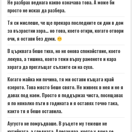
Не разбрах веднага какво означава това. А може би
просто не исках да разбера.
Тя си мислеше, че ще прекара последните си дни в дом
за възрастни хора… но това, което откри, когато отвори
очи, я остави без думи.
В църквата беше тихо, но не онова спокойствие, което
лекува, а тишина, която тежи върху раменете и кара
хората да преглъщат сълзите си на сухо.
Когато майка ми почина, тя ми остави къщата край
езерото. Това място беше свято. Не живеех в нея и не я
давах под наем. Просто я поддържах чиста, посещавах
я по няколко пъти в годината и я оставях точно така,
както тя я беше оставила.
Аугусто не помръдваше. В ръцете му тежеше не
кутийката, а гледката. Алесандра, която у дома се