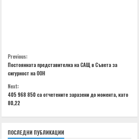
C
Previous:
Постоянната представителка на САЩ в Съвета за
o
сигурност на ООН
n
Next:
t
405 968 850 са отчетените заразени до момента, като
80,22
i
n
ПОСЛЕДНИ ПУБЛИКАЦИИ
u