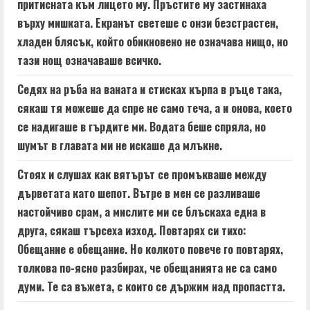
притисната към лицето му. Пръстите му застинаха
върху мишката. Екранът светеше с онзи безстрастен,
хладен блясък, който обикновено не означава нищо, но
тази нощ означаваше всичко.
Седях на ръба на ваната и стисках кърпа в ръце така,
сякаш тя можеше да спре не само теча, а и онова, което
се надигаше в гърдите ми. Водата беше спряла, но
шумът в главата ми не искаше да млъкне.
Стоях и слушах как вятърът се промъкваше между
дърветата като шепот. Вътре в мен се разливаше
настойчиво срам, а мислите ми се блъскаха една в
друга, сякаш търсеха изход. Повтарях си тихо:
Обещание е обещание. Но колкото повече го повтарях,
толкова по-ясно разбирах, че обещанията не са само
думи. Те са въжета, с които се държим над пропастта.