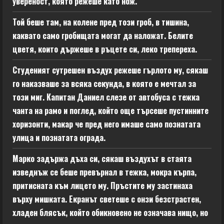
увереност, която режеше като нож.
Той беше там, на колене пред този гроб, в тишина,
каквато само гробищата могат да наложат. Белите
цветя, които държеше в ръцете си, леко трепереха.
Студеният сутрешен въздух режеше гърлото му, сякаш
го наказваше за всяка секунда, в която е мечтал за
този миг. Капитан Даниел слезе от автобуса с тежка
чанта на рамо и поглед, който още търсеше пустинните
хоризонти, макар че пред него имаше само познатата
улица и познатата ограда.
Марко задържа дъха си, сякаш въздухът в стаята
изведнъж се беше превърнал в тежка, мокра кърпа,
притисната към лицето му. Пръстите му застинаха
върху мишката. Екранът светеше с онзи безстрастен,
хладен блясък, който обикновено не означава нищо, но