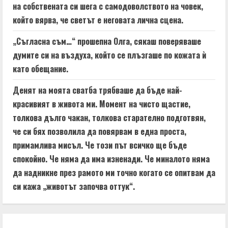
на собствената си шега с самодоволството на човек,
който вярва, че светът е неговата лична сцена.
„Съгласна съм…“ прошепна Олга, сякаш поверяваше
думите си на въздуха, който се плъзгаше по кожата ѝ
като обещание.
Денят на моята сватба трябваше да бъде най-
красивият в живота ми. Момент на чисто щастие,
толкова дълго чакан, толкова старателно подготвян,
че си бях позволила да повярвам в една проста,
примамлива мисъл. Че този път всичко ще бъде
спокойно. Че няма да има изненади. Че миналото няма
да надникне през рамото ми точно когато се опитвам да
си кажа „животът започва оттук“.