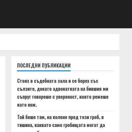
ПОСЛЕДНИ ПУБЛИКАЦИИ
Стоях в съдебната зала и се борех със
сълзите, докато адвокатката на бившия ми
съпруг говореше с увереност, която режеше
като нож.
Той беше там, на колене пред този гроб, в
тишина, каквато само гробищата могат да