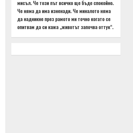
мисъл. Че този път всичко ще бъде спокойно.
Че няма да има изненади. Че миналото няма
да надникне през рамото ми точно когато се
опитвам да си кажа „животът започва оттук“.