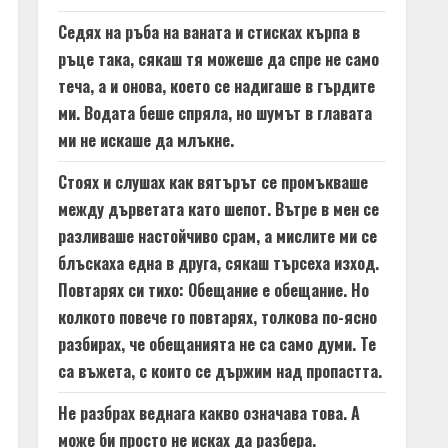
Седях на ръба на ваната и стисках кърпа в
ръце така, сякаш тя можеше да спре не само
теча, а и онова, което се надигаше в гърдите
ми. Водата беше спряла, но шумът в главата
ми не искаше да млъкне.
Стоях и слушах как вятърът се промъкваше
между дърветата като шепот. Вътре в мен се
разливаше настойчиво срам, а мислите ми се
блъскаха една в друга, сякаш търсеха изход.
Повтарях си тихо: Обещание е обещание. Но
колкото повече го повтарях, толкова по-ясно
разбирах, че обещанията не са само думи. Те
са въжета, с които се държим над пропастта.
Не разбрах веднага какво означава това. А
може би просто не исках да разбера.