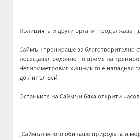
Полицията и други органи продължават д
Саймън тренираше за благотворително съ
посещавал редовно по време на трениро
Четириметровия хищник го е нападнал са
до Литъл Бей.
Останките на Саймън бяха открити часов
„Саймън много обичаше природата и море