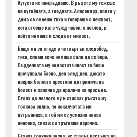
Аугусто не помръдваше. В ръцете му тежеше
не кутийката, а гледката. Алесандра, която у
дома се смееше тихо и говореше с нежност,
сега стоеше като чужд човек, с поглед, в
който нямаше и следа от милост.
Баща ми си отиде в четвъртък следобед,
тихо, сякаш вече нямаше сили да се бори.
Сърдечната му недостатъчност го беше
пречупвала бавно, ден след ден, докато
накрая болката престана да прилича на
болест и започна да прилича на присъда.
Стоях до леглото му и стисках ръката му
толкова силно, че кокалчетата ми
изтръпнаха, а той ми се усмихна някак
виновно, сякаш си тръгваше нарочно.
Станах толкова рязко, че столът изстърга по