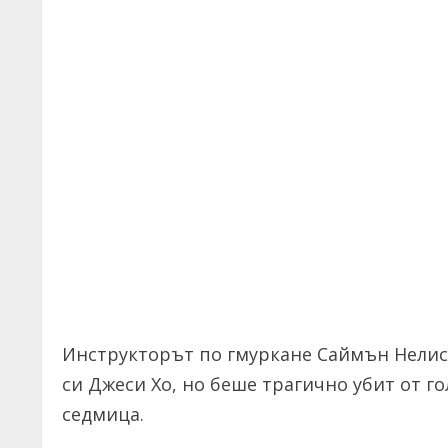
Инструкторът по гмуркане Саймън Нелис
си Джеси Хо, но беше трагично убит от го
седмица.