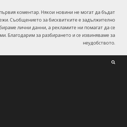
ървия коментар. Някои новини не могат да бъдат
ежи. Съобщението за бисквитките е задължително
ъбираме лични данни, а рекламите ни помагат да се
и. Благодарим за разбирането и се извиняваме за
неудобството.