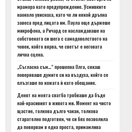
мрамора като предупреждение. Усмивките
наоколо увиснаха, като че ли някой дръпна
завеса пред лицата им. Паула още държеше
микрофона, а Ричард се наслаждаваше на
собствената си шега с самодоволството на
човек, който вярва, че светът е неговата
лична сцена.
„Съгласна съм…“ прошепна Олга, сякаш
поверяваше думите си на въздуха, който се
плъзгаше по кожата ѝ като обещание.
Денят на моята сватба трябваше да бъде
най-красивият в живота ми. Момент на чисто
щастие, толкова дълго чакан, толкова
старателно подготвян, че си бях позволила
да повярвам в една проста, примамлива