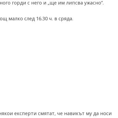
ного горди с него и „ще им липсва ужасно“.
щ малко след 16.30 ч. в сряда.
някои експерти смятат, че навикът му да носи