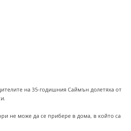
одителите на 35-годишния Саймън долетяха от
и.
ри не може да се прибере в дома, в който са