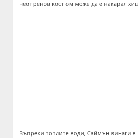
неопренов костюм може да е накарал хищ
Въпреки топлите води, Саймън винаги е 