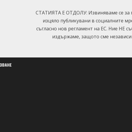
СТАТИЯТА Е ОТДОЛУ: Извиняваме се за п
изцяло публикувани в социалните мр
съгласно нов регламент на ЕС. Ние НЕ с
издържаме, защото сме независим
ЛЗВАНЕ