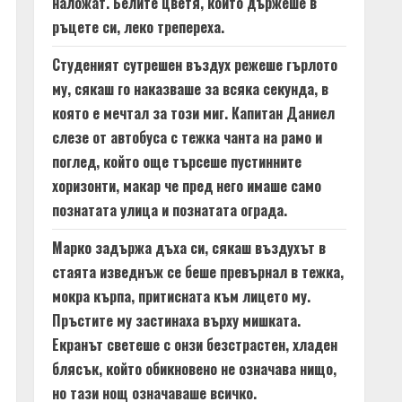
наложат. Белите цветя, които държеше в
ръцете си, леко трепереха.
Студеният сутрешен въздух режеше гърлото
му, сякаш го наказваше за всяка секунда, в
която е мечтал за този миг. Капитан Даниел
слезе от автобуса с тежка чанта на рамо и
поглед, който още търсеше пустинните
хоризонти, макар че пред него имаше само
познатата улица и познатата ограда.
Марко задържа дъха си, сякаш въздухът в
стаята изведнъж се беше превърнал в тежка,
мокра кърпа, притисната към лицето му.
Пръстите му застинаха върху мишката.
Екранът светеше с онзи безстрастен, хладен
блясък, който обикновено не означава нищо,
но тази нощ означаваше всичко.