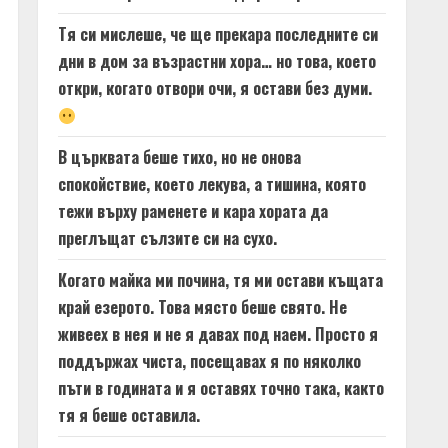
Тя си мислеше, че ще прекара последните си
дни в дом за възрастни хора… но това, което
откри, когато отвори очи, я остави без думи.
В църквата беше тихо, но не онова
спокойствие, което лекува, а тишина, която
тежи върху раменете и кара хората да
преглъщат сълзите си на сухо.
Когато майка ми почина, тя ми остави къщата
край езерото. Това място беше свято. Не
живеех в нея и не я давах под наем. Просто я
поддържах чиста, посещавах я по няколко
пъти в годината и я оставях точно така, както
тя я беше оставила.