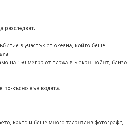
а разследват.
битие в участък от океана, който беше
вка.
мо на 150 метра от плажа в Бюкан Пойнт, близо
е по-късно във водата.
то, както и беше много талантлив фотограф.“,