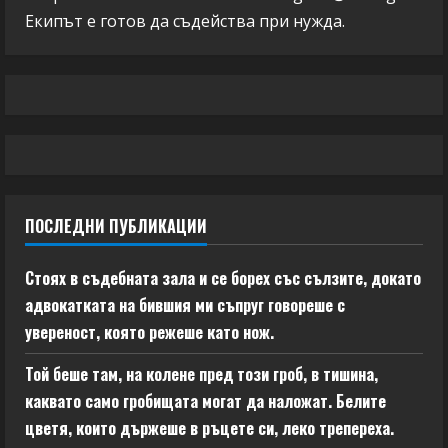
Екипът е готов да съдейства при нужда.
ПОСЛЕДНИ ПУБЛИКАЦИИ
Стоях в съдебната зала и се борех със сълзите, докато
адвокатката на бившия ми съпруг говореше с
увереност, която режеше като нож.
Той беше там, на колене пред този гроб, в тишина,
каквато само гробищата могат да наложат. Белите
цветя, които държеше в ръцете си, леко трепереха.