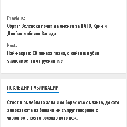
C
Previous:
Обрат: Зеленски почна да омеква за НАТО, Крим и
o
Донбас и обвини Запада
n
Next:
t
Най-накрая: ЕК показа плана, с който ще убие
зависимостта от руския газ
i
n
ПОСЛЕДНИ ПУБЛИКАЦИИ
u
e
Стоях в съдебната зала и се борех със сълзите, докато
адвокатката на бившия ми съпруг говореше с
R
увереност, която режеше като нож.