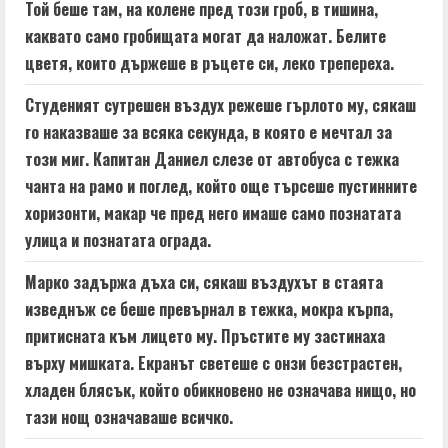
e
Той беше там, на колене пред този гроб, в тишина,
a
каквато само гробищата могат да наложат. Белите
цветя, които държеше в ръцете си, леко трепереха.
d
Студеният сутрешен въздух режеше гърлото му, сякаш
i
го наказваше за всяка секунда, в която е мечтал за
n
този миг. Капитан Даниел слезе от автобуса с тежка
чанта на рамо и поглед, който още търсеше пустинните
g
хоризонти, макар че пред него имаше само познатата
улица и познатата ограда.
Марко задържа дъха си, сякаш въздухът в стаята
изведнъж се беше превърнал в тежка, мокра кърпа,
притисната към лицето му. Пръстите му застинаха
върху мишката. Екранът светеше с онзи безстрастен,
хладен блясък, който обикновено не означава нищо, но
тази нощ означаваше всичко.