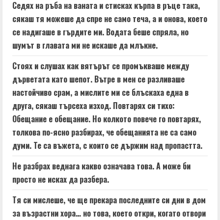
Седях на ръба на ваната и стисках кърпа в ръце така,
сякаш тя можеше да спре не само теча, а и онова, което
се надигаше в гърдите ми. Водата беше спряла, но
шумът в главата ми не искаше да млъкне.
Стоях и слушах как вятърът се промъкваше между
дърветата като шепот. Вътре в мен се разливаше
настойчиво срам, а мислите ми се блъскаха една в
друга, сякаш търсеха изход. Повтарях си тихо:
Обещание е обещание. Но колкото повече го повтарях,
толкова по-ясно разбирах, че обещанията не са само
думи. Те са въжета, с които се държим над пропастта.
Не разбрах веднага какво означава това. А може би
просто не исках да разбера.
Тя си мислеше, че ще прекара последните си дни в дом
за възрастни хора… но това, което откри, когато отвори