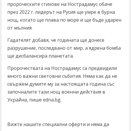
пророческите стихове на Нострадамус обаче
през 2022 г. лидерът на Русия ще умре в бурна
нощ, когато ще плава по море и ще бъде ударен
от мълния.
Гадателят добавя, че годината ще донесе
разрушение, последвано от мир, а ядрена бомба
ще дисбалансира планетата.
Пророчествата на Нострадамус са предвидили
много важни световни събития. Няма как да не
свържем думите му за настоящата година със
започналите тази нощ военни действия в
Украйна, пише edna.bg.
Вижте нашите специални оферти и няма да