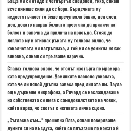
Баща ми си отиде в четвъртък следобед, тихо, сякаш
вече нямаше сили да се бори. Сърдечната му
недостатъчност го беше пречупвала бавно, ден след
ден, докато накрая болката престана да прилича на
болест и започна да прилича на присъда. Стоях до
леглото му и стисках ръката му толкова силно, че
кокалчетата ми изтръпнаха, а той ми се усмихна някак
виновно, сякаш си тръгваше нарочно.
Станах толкова рязко, че столът изстърга по мрамора
като предупреждение. Усмивките наоколо увиснаха,
като че ли някой дръпна завеса пред лицата им. Паула
още държеше микрофона, а Ричард се наслаждаваше
на собствената си шега с самодоволството на човек,
който вярва, че светът е неговата лична сцена.
„Съгласна съм…“ прошепна Олга, сякаш поверяваше
думите си на въздуха, който се плъзгаше по кожата ѝ