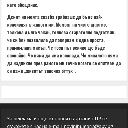
като обещание.
Денят на моята сватба трябваше да бъде най-
красивият в живота ми. Момент на чисто щастие,
толкова дълго чакан, толкова старателно подготвян,
че си бях позволила да повярвам в една проста,
примамлива мисъл. Че този път всичко ще бъде
спокойно. Че няма да има изненади. Че миналото няма
да надникне през рамото ми точно когато се опитвам да
си кажа „животът започва оттук“.
За реклама и още въпроси свързани с ПР се
свържете с нас на e-mail:
novinibulgaria@abv.bg