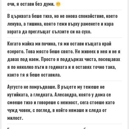
очи, я остави без думи.
В църквата беше тихо, но не онова спокойствие, което
лекува, а тишина, която тежи върху раменете и кара
хората да преглъщат сълзите си на сухо.
Когато майка ми почина, тя ми остави къщата край
езерото. Това място беше свято. Не живеех в нея и не я
давах под наем. Просто я поддържах чиста, посещавах
я по няколко пъти в годината и я оставях точно така,
както тя я беше оставила.
Аугусто не помръдваше. В ръцете му тежеше не
кутийката, а гледката. Алесандра, която у дома се
смееше тихо и говореше с нежност, сега стоеше като
чужд човек, с поглед, в който нямаше и следа от
милост.