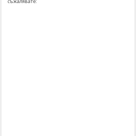
съжалявате: