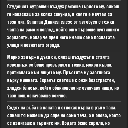
Студеният сутрешен въздух режеше гърлото му, сякаш
го наказваше за всяка секунда, в която е мечтал за
този миг. Капитан Даниел слезе от автобуса с тежка
чанта на рамо и поглед, който още търсеше пустинните
хоризонти, макар че пред него имаше само познатата
улица и познатата ограда.
Марко задържа дъха си, сякаш въздухът в стаята
изведнъж се беше превърнал в тежка, мокра кърпа,
притисната към лицето му. Пръстите му застинаха
върху мишката. Екранът светеше с онзи безстрастен,
хладен блясък, който обикновено не означава нищо, но
тази нощ означаваше всичко.
Седях на ръба на ваната и стисках кърпа в ръце така,
сякаш тя можеше да спре не само теча, а и онова, което
се надигаше в гърдите ми. Водата беше спряла, но