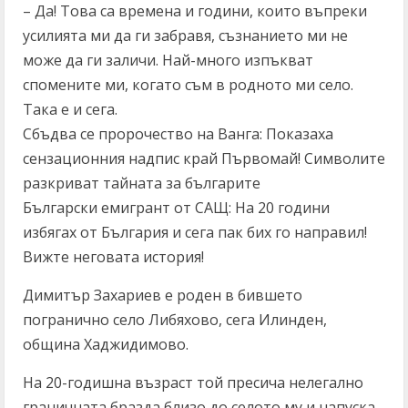
– Да! Това са времена и години, които въпреки
усилията ми да ги забравя, съзнанието ми не
може да ги заличи. Най-много изпъкват
спомените ми, когато съм в родното ми село.
Така е и сега.
Сбъдва се пророчество на Ванга: Показаха
сензационния надпис край Първомай! Символите
разкриват тайната за българите
Български емигрант от САЩ: На 20 години
избягах от България и сега пак бих го направил!
Вижте неговата история!
Димитър Захариев е роден в бившето
погранично село Либяхово, сега Илинден,
община Хаджидимово.
На 20-годишна възраст той пресича нелегално
граничната бразда близо до селото му и напуска