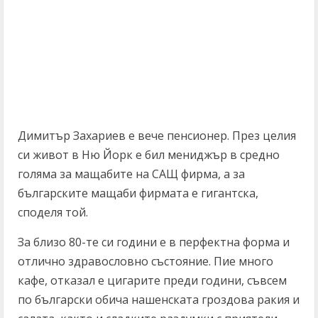
Димитър Захариев е вече пенсионер. През целия
си живот в Ню Йорк е бил мениджър в средно
голяма за мащабите на САЩ фирма, а за
българските мащаби фирмата е гигантска,
споделя той.
За близо 80-те си години е в перфектна форма и
отлично здравословно състояние. Пие много
кафе, отказал е цигарите преди години, съвсем
по български обича нашенската гроздова ракия и