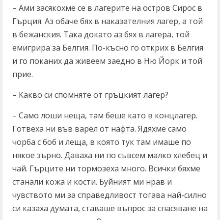
– Ами засякохме се в лагерите на остров Сирос в
Гърция. Аз обаче бях в наказателния лагер, а той
в бежанския. Така докато аз бях в лагера, той
емигрира за Белгия. По-късно го открих в Белгия
и го поканих да живеем заедно в Ню Йорк и той
прие.
– Какво си спомняте от гръцкият лагер?
– Само лоши неща, там беше като в концлагер.
Готвеха ни във варел от нафта. Ядяхме само
чорба с боб и леща, в която тук там имаше по
някое зърно. Даваха ни по съвсем малко хлебец и
чай. Гърците ни тормозеха много. Всички бяхме
станали кожа и кости. Буйният ми нрав и
чувството ми за справедливост тогава най-силно
си казаха думата, ставаше въпрос за спасяване на