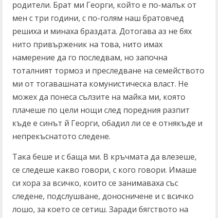
родители. Брат ми Георги, който е по-малък от
мен с три години, с по-голям наш братовчед
решиха и минаха браздата. Дотогава аз не бях
нито привърженик на това, нито имах
намерение да го последвам, но започна
тоталният тормоз и преследване на семейството
ми от тогавашната комунистическа власт. Не
можех да понеса сълзите на майка ми, която
плачеше по цели нощи след поредния разпит
къде е синът й Георги, обадил ли се е отнякъде и
непрекъснатото следене.
Така беше и с баща ми. В кръчмата да влезеше,
се следеше какво говори, с кого говори. Имаше
си хора за всичко, които се занимаваха със
следене, подслушване, доносничене и с всичко
лошо, за което се сетиш. Заради бягството на