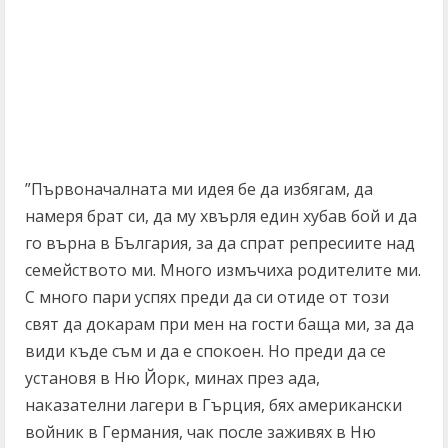
”Първоначалната ми идея бе да избягам, да
намеря брат си, да му хвърля един хубав бой и да
го върна в България, за да спрат репресиите над
семейството ми. Много измъчиха родителите ми.
С много пари успях преди да си отиде от този
свят да докарам при мен на гости баща ми, за да
види къде съм и да е спокоен. Но преди да се
установя в Ню Йорк, минах през ада,
наказателни лагери в Гърция, бях американски
войник в Германия, чак после заживях в Ню