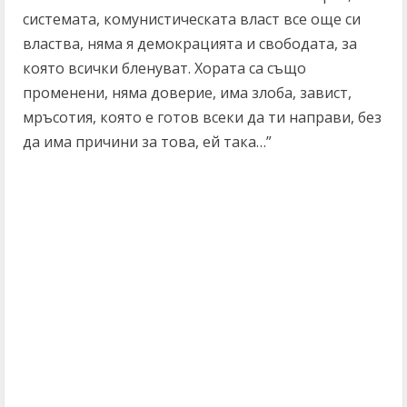
системата, комунистическата власт все още си
властва, няма я демокрацията и свободата, за
която всички бленуват. Хората са също
променени, няма доверие, има злоба, завист,
мръсотия, която е готов всеки да ти направи, без
да има причини за това, ей така…”