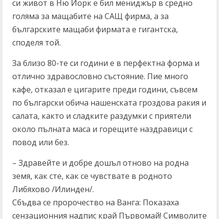
си живот в Ню Йорк е бил мениджър в средно
голяма за мащабите на САЩ фирма, а за
българските мащаби фирмата е гигантска,
споделя той.
За близо 80-те си години е в перфектна форма и
отлично здравословно състояние. Пие много
кафе, отказал е цигарите преди години, съвсем
по български обича нашенската гроздова ракия и
салата, както и сладките раздумки с приятели
около пълната маса и горещите наздравици с
повод или без.
– Здравейте и добре дошъл отново на родна
земя, как сте, как се чувствате в родното
Либяхово /Илинден/.
Сбъдва се пророчество на Ванга: Показаха
сензационния надпис край Първомай! Символите