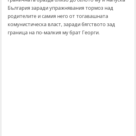
България заради упражнявания тормоз над
родителите и самия него от тогавашната
комунистическа власт, заради бягството зад
граница на по-малкия му брат Георги.