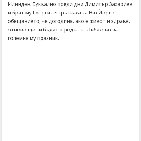
Илинден. Буквално преди дни Димитър Захариев
и брат му Георги си тръгнаха за Ню Йорк с
обещанието, че догодина, ако е живот и здраве,
отново ще си бъдат в родното Либяхово за
големия му празник.