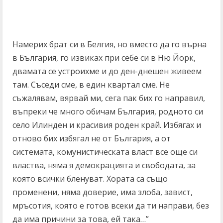
Намерих брат си в Белгия, но вместо да го върна
в България, го извиках при себе си в Ню Йорк,
двамата се устроихме и до ден-днешен живеем
там. Съседи сме, в един квартал сме. Не
съжалявам, вярвай ми, сега пак бих го направил,
въпреки че много обичам България, родното си
село Илинден и красивия роден край. Избягах и
отново бих избягал не от България, а от
системата, комунистическата власт все още си
властва, няма я демокрацията и свободата, за
която всички бленуват. Хората са също
променени, няма доверие, има злоба, завист,
мръсотия, която е готов всеки да ти направи, без
да има причини за това, ей така…”