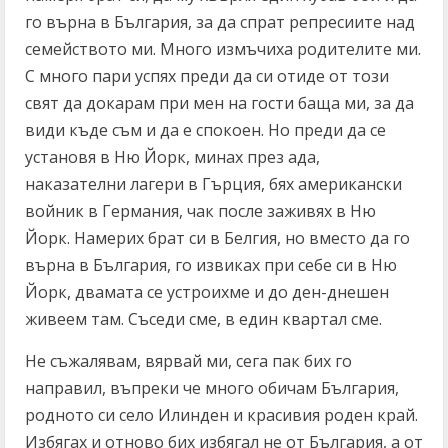
го върна в България, за да спрат репресиите над
семейството ми. Много измъчиха родителите ми.
С много пари успях преди да си отиде от този
свят да докарам при мен на гости баща ми, за да
види къде съм и да е спокоен. Но преди да се
установя в Ню Йорк, минах през ада,
наказателни лагери в Гърция, бях американски
войник в Германия, чак после заживях в Ню
Йорк. Намерих брат си в Белгия, но вместо да го
върна в България, го извиках при себе си в Ню
Йорк, двамата се устроихме и до ден-днешен
живеем там. Съседи сме, в един квартал сме.
Не съжалявам, вярвай ми, сега пак бих го
направил, въпреки че много обичам България,
родното си село Илинден и красивия роден край.
Избягах и отново бих избягал не от България, а от