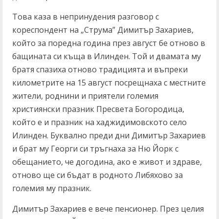
Това каза в непринудения разговор с
кореспондент на „Струма” Димитър Захариев,
който за поредна година през август бе отново в
бащината си къща в Илинден. Той и двамата му
братя спазиха отново традицията и въпреки
километрите на 15 август посрещнаха с местните
жители, роднини и приятели големия
християнски празник Пресвета Богородица,
който е и празник на хаджидимовското село
Илинден. Буквално преди дни Димитър Захариев
и брат му Георги си тръгнаха за Ню Йорк с
обещанието, че догодина, ако е живот и здраве,
отново ще си бъдат в родното Либяхово за
големия му празник.
Димитър Захариев е вече пенсионер. През целия