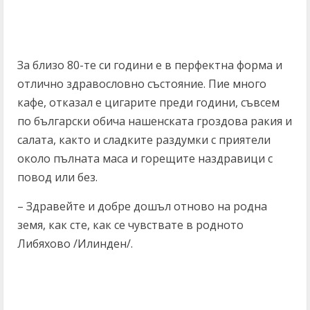
За близо 80-те си години е в перфектна форма и
отлично здравословно състояние. Пие много
кафе, отказал е цигарите преди години, съвсем
по български обича нашенската гроздова ракия и
салата, както и сладките раздумки с приятели
около пълната маса и горещите наздравици с
повод или без.
– Здравейте и добре дошъл отново на родна
земя, как сте, как се чувствате в родното
Либяхово /Илинден/.