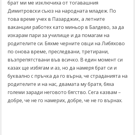
брат ми ме изключиха от тогавашния
Димитровски съюз на народната младеж. По
това време учех в Пазарджик, а летните
ваканции работех като миньор в Балдево, за да
изкарам пари за училище и да помагам на
родителите си. Бяхме черните овци на Либяхово
по онова време, преследвани, третирани,
възпрепятствани във всичко. В един момент си
казах ще избягам и аз, но да намеря брат си и
буквално с пръчка да го върна, че страданията на
родителите и на нас, двамата му братя, бяха
големи заради неговото бягство. Сега казвам –
добре, че не го намерих, добре, че не го върнах.