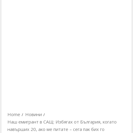
Home
Новини
Наш емигрант в САЩ: Избягах от България, когато
навърших 20, ако ме питате – сега пак бих го