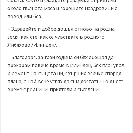
салата, както и сладките раздумки с приятели
около пълната маса и горещите наздравици с
повод или без.
– Здравейте и добре дошъл отново на родна
земя, как сте, как се чувствате в родното
Либяхово /Илинден/.
– Благодаря, за тази година си бях обещал да
прекарам повече време в Илинден, бях планувал
и ремонт на къщата ни, свърших всичко според
плана, а най-вече успях да съм достатъчно дълго
време с роднини, приятели и съселяни.