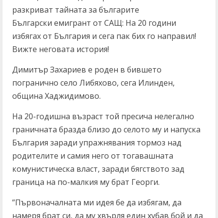
разкриват тайната за българите
Български емигрант от САЩ: На 20 години
избягах от България и сега пак бих го направил!
Вижте неговата история!
Димитър Захариев е роден в бившето
погранично село Либяхово, сега Илинден,
община Хаджидимово.
На 20-годишна възраст той пресича нелегално
граничната бразда близо до селото му и напуска
България заради упражнявания тормоз над
родителите и самия него от тогавашната
комунистическа власт, заради бягството зад
граница на по-малкия му брат Георги.
”Първоначалната ми идея бе да избягам, да
намеря брат си, да му хвърля един хубав бой и да