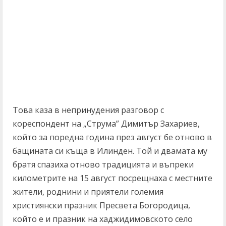
Това каза в непринудения разговор с
кореспондент на „Струма” Димитър Захариев,
който за поредна година през август бе отново в
бащината си къща в Илинден. Той и двамата му
братя спазиха отново традицията и въпреки
километрите на 15 август посрещнаха с местните
жители, роднини и приятели големия
християнски празник Пресвета Богородица,
който е и празник на хаджидимовското село