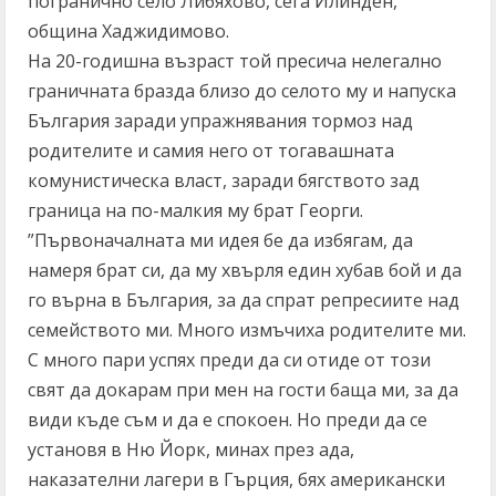
погранично село Либяхово, сега Илинден,
община Хаджидимово.
На 20-годишна възраст той пресича нелегално
граничната бразда близо до селото му и напуска
България заради упражнявания тормоз над
родителите и самия него от тогавашната
комунистическа власт, заради бягството зад
граница на по-малкия му брат Георги.
”Първоначалната ми идея бе да избягам, да
намеря брат си, да му хвърля един хубав бой и да
го върна в България, за да спрат репресиите над
семейството ми. Много измъчиха родителите ми.
С много пари успях преди да си отиде от този
свят да докарам при мен на гости баща ми, за да
види къде съм и да е спокоен. Но преди да се
установя в Ню Йорк, минах през ада,
наказателни лагери в Гърция, бях американски