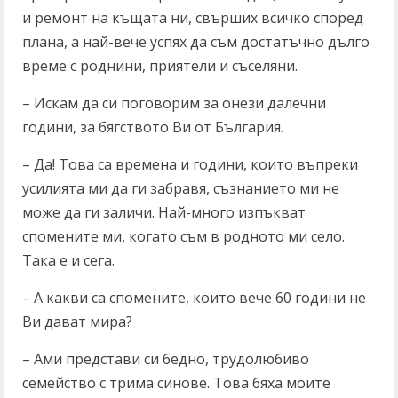
и ремонт на къщата ни, свърших всичко според
плана, а най-вече успях да съм достатъчно дълго
време с роднини, приятели и съселяни.
– Искам да си поговорим за онези далечни
години, за бягството Ви от България.
– Да! Това са времена и години, които въпреки
усилията ми да ги забравя, съзнанието ми не
може да ги заличи. Най-много изпъкват
спомените ми, когато съм в родното ми село.
Така е и сега.
– А какви са спомените, които вече 60 години не
Ви дават мира?
– Ами представи си бедно, трудолюбиво
семейство с трима синове. Това бяха моите