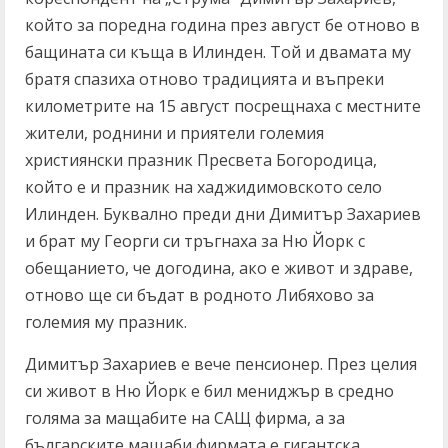
който за поредна година през август бе отново в
бащината си къща в Илинден. Той и двамата му
братя спазиха отново традицията и въпреки
километрите на 15 август посрещнаха с местните
жители, роднини и приятели големия
християнски празник Пресвета Богородица,
който е и празник на хаджидимовското село
Илинден. Буквално преди дни Димитър Захариев
и брат му Георги си тръгнаха за Ню Йорк с
обещанието, че догодина, ако е живот и здраве,
отново ще си бъдат в родното Либяхово за
големия му празник.
Димитър Захариев е вече пенсионер. През целия
си живот в Ню Йорк е бил мениджър в средно
голяма за мащабите на САЩ фирма, а за
българските мащаби фирмата е гигантска,