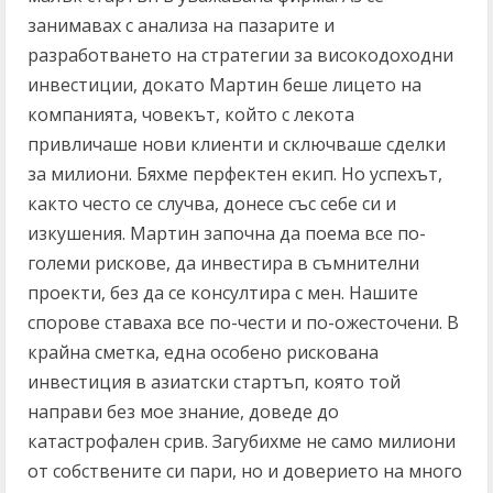
занимавах с анализа на пазарите и
разработването на стратегии за високодоходни
инвестиции, докато Мартин беше лицето на
компанията, човекът, който с лекота
привличаше нови клиенти и сключваше сделки
за милиони. Бяхме перфектен екип. Но успехът,
както често се случва, донесе със себе си и
изкушения. Мартин започна да поема все по-
големи рискове, да инвестира в съмнителни
проекти, без да се консултира с мен. Нашите
спорове ставаха все по-чести и по-ожесточени. В
крайна сметка, една особено рискована
инвестиция в азиатски стартъп, която той
направи без мое знание, доведе до
катастрофален срив. Загубихме не само милиони
от собствените си пари, но и доверието на много