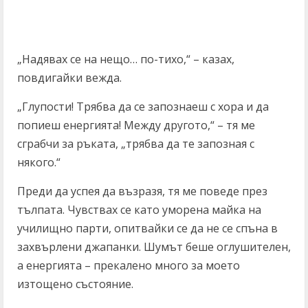
„Надявах се на нещо… по-тихо,“ – казах,
повдигайки вежда.
„Глупости! Трябва да се запознаеш с хора и да
попиеш енергията! Между другото,“ – тя ме
сграбчи за ръката, „трябва да те запозная с
някого.“
Преди да успея да възразя, тя ме поведе през
тълпата. Чувствах се като уморена майка на
училищно парти, опитвайки се да не се спъна в
захвърлени джапанки. Шумът беше оглушителен,
а енергията – прекалено много за моето
изтощено състояние.