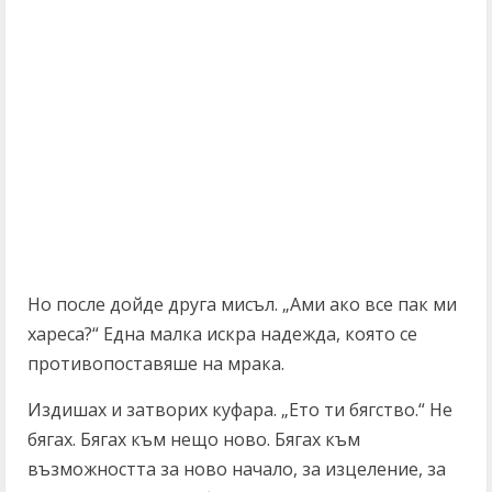
Но после дойде друга мисъл. „Ами ако все пак ми
хареса?“ Една малка искра надежда, която се
противопоставяше на мрака.
Издишах и затворих куфара. „Ето ти бягство.“ Не
бягах. Бягах към нещо ново. Бягах към
възможността за ново начало, за изцеление, за