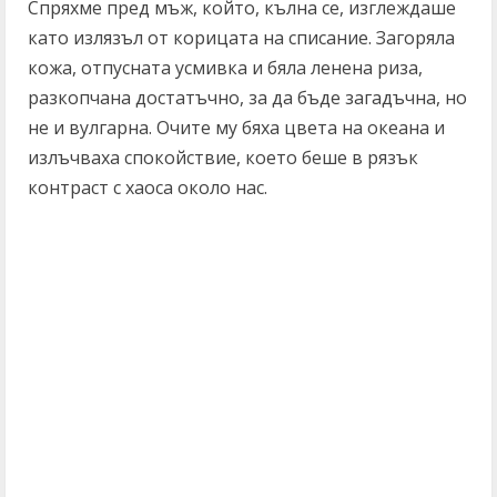
Спряхме пред мъж, който, кълна се, изглеждаше
като излязъл от корицата на списание. Загоряла
кожа, отпусната усмивка и бяла ленена риза,
разкопчана достатъчно, за да бъде загадъчна, но
не и вулгарна. Очите му бяха цвета на океана и
излъчваха спокойствие, което беше в рязък
контраст с хаоса около нас.