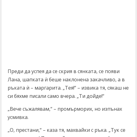
Преди да успея да се скрия в сянката, се появи
Лана, шапката ѝ беше наклонена закачливо, а в
ръката ѝ – маргарита. „Тея!“ – извика тя, сякаш не
си бяхме писали само вчера. „Ти дойде!“
„Вече съжалявам,“ – промърморих, но изпънах
усмивка.
„О, престани,“ – каза тя, махвайки с ръка. „Тук се