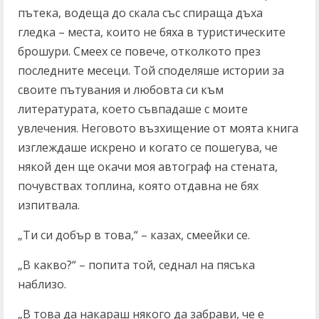
пътека, водеща до скала със спираща дъха
гледка – места, които не бяха в туристическите
брошури. Смеех се повече, отколкото през
последните месеци. Той споделяше истории за
своите пътувания и любовта си към
литературата, което съвпадаше с моите
увлечения. Неговото възхищение от моята книга
изглеждаше искрено и когато се пошегува, че
някой ден ще окачи моя автограф на стената,
почувствах топлина, която отдавна не бях
изпитвала.
„Ти си добър в това,“ – казах, смеейки се.
„В какво?“ – попита той, седнал на пясъка
наблизо.
„В това да накараш някого да забрави, че е