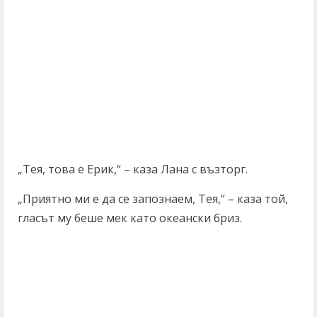
„Тея, това е Ерик,“ – каза Лана с възторг.
„Приятно ми е да се запознаем, Тея,“ – каза той,
гласът му беше мек като океански бриз.