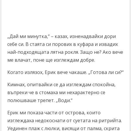
„Дай ми минутка,“ – казах, изненадвайки дори
себе си. В стаята си порових в куфара и извадих
най-подходящата лятна рокля. Защо не? Ако вече
ме влачат, поне ще изглеждам добре.
Когато излязох, Ерик вече чакаше. „Готова ли си?“
Кимнах, опитвайки се да изглеждам спокойна,
въпреки че в стомаха ми нехарактерно се
полюшваше трепет. „Води.“
Ерик ми показа части от острова, които
изглеждаха недокоснати от суетата на ритрийта.
Уединен плаж с люлки, висящи от палма, скрита