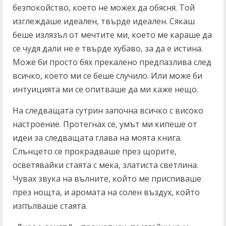
безпокойство, което не можех да обясня. Той
изглеждаше идеален, твърде идеален. Сякаш
беше излязъл от мечтите ми, което ме караше да
се чудя дали не е твърде хубаво, за да е истина.
Може би просто бях прекалено предпазлива след
всичко, което ми се беше случило. Или може би
интуицията ми се опитваше да ми каже нещо.
На следващата сутрин започна всичко с високо
настроение. Протегнах се, умът ми кипеше от
идеи за следващата глава на моята книга.
Слънцето се прокрадваше през щорите,
осветявайки стаята с мека, златиста светлина.
Чувах звука на вълните, който ме приспиваше
през нощта, и аромата на солен въздух, който
изпълваше стаята.