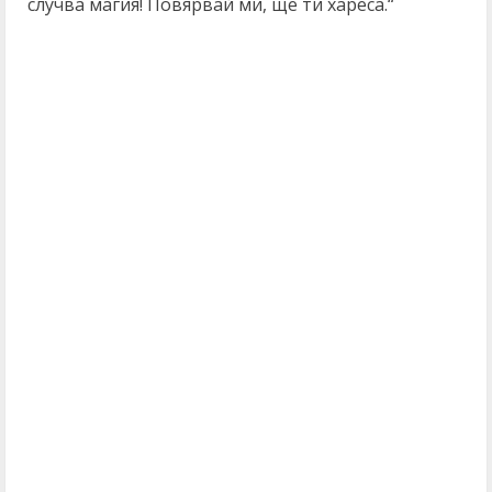
случва магия! Повярвай ми, ще ти хареса.“