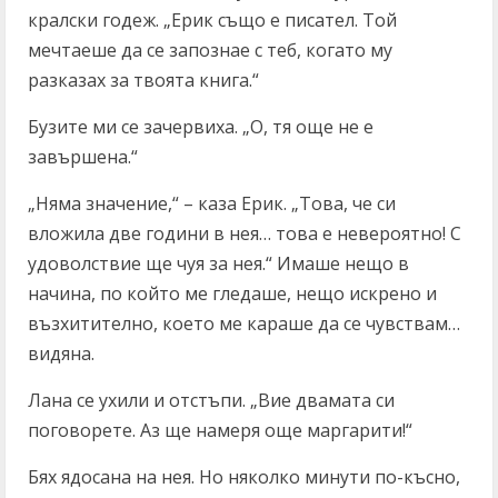
кралски годеж. „Ерик също е писател. Той
мечтаеше да се запознае с теб, когато му
разказах за твоята книга.“
Бузите ми се зачервиха. „О, тя още не е
завършена.“
„Няма значение,“ – каза Ерик. „Това, че си
вложила две години в нея… това е невероятно! С
удоволствие ще чуя за нея.“ Имаше нещо в
начина, по който ме гледаше, нещо искрено и
възхитително, което ме караше да се чувствам…
видяна.
Лана се ухили и отстъпи. „Вие двамата си
поговорете. Аз ще намеря още маргарити!“
Бях ядосана на нея. Но няколко минути по-късно,