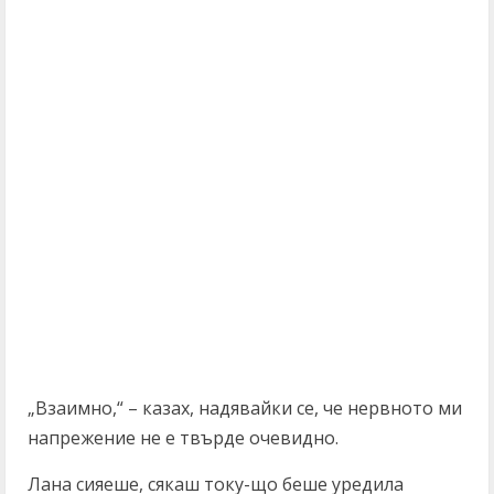
„Взаимно,“ – казах, надявайки се, че нервното ми
напрежение не е твърде очевидно.
Лана сияеше, сякаш току-що беше уредила