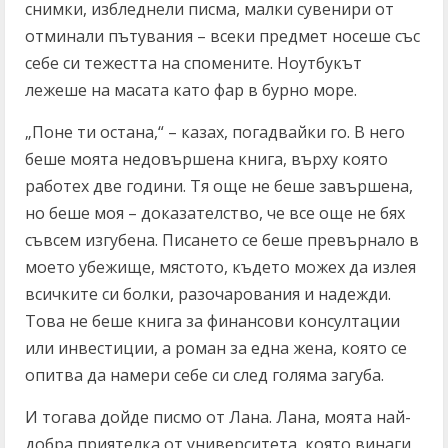
снимки, избледнели писма, малки сувенири от
отминали пътувания – всеки предмет носеше със
себе си тежестта на спомените. Ноутбукът
лежеше на масата като фар в бурно море.
„Поне ти остана,“ – казах, погадвайки го. В него
беше моята недовършена книга, върху която
работех две години. Тя още не беше завършена,
но беше моя – доказателство, че все още не бях
съвсем изгубена. Писането се беше превърнало в
моето убежище, мястото, където можех да излея
всичките си болки, разочарования и надежди.
Това не беше книга за финансови консултации
или инвестиции, а роман за една жена, която се
опитва да намери себе си след голяма загуба.
И тогава дойде писмо от Лана. Лана, моята най-
добра приятелка от университета, която винаги