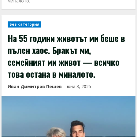
миналото.
Без категория
На 55 години животът ми беше в
пълен хаос. Бракът ми,
семейният ми живот — всичко
това остана в миналото.
Иван Димитров Пешев
юни 3, 2025