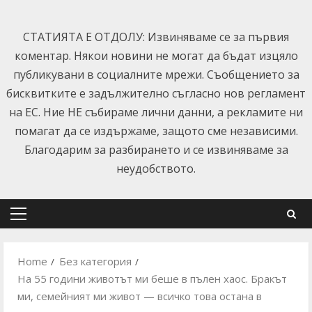
Skip
to
СТАТИЯТА Е ОТДОЛУ: Извиняваме се за първия
content
коментар. Някои новини не могат да бъдат изцяло
публикувани в социалните мрежи. Съобщението за
бисквитките е задължително съгласно нов регламент
на ЕС. Ние НЕ събираме лични данни, а рекламите ни
помагат да се издържаме, защото сме независими.
Благодарим за разбирането и се извиняваме за
неудобството.
Primary
Menu
Home
Без категория
На 55 години животът ми беше в пълен хаос. Бракът
ми, семейният ми живот — всичко това остана в