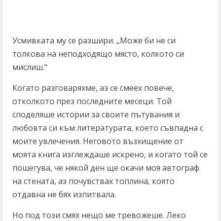
Усмивката му се разшири. „Може би не си
толкова на неподходящо място, колкото си
мислиш.“
Когато разговаряхме, аз се смеех повече,
отколкото през последните месеци. Той
споделяше истории за своите пътувания и
любовта си към литературата, което съвпадна с
моите увлечения. Неговото възхищение от
моята книга изглеждаше искрено, и когато той се
пошегува, че някой ден ще окачи моя автограф
на стената, аз почувствах топлина, която
отдавна не бях изпитвала.
Но под този смях нещо ме тревожеше. Леко