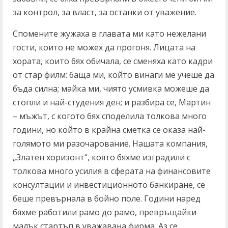
за контрол, за власт, за останки от уважение.
Спомените жужаха в главата ми като нежелани
гости, които не можех да прогоня. Лицата на
хората, които бях обичала, се сменяха като кадри
от стар филм: баща ми, който винаги ме учеше да
бъда силна; майка ми, чиято усмивка можеше да
стопли и най-студения ден; и разбира се, Мартин
– мъжът, с когото бях споделила толкова много
години, но който в крайна сметка се оказа най-
голямото ми разочарование. Нашата компания,
„Златен хоризонт“, която бяхме изградили с
толкова много усилия в сферата на финансовите
консултации и инвестиционното банкиране, се
беше превърнала в бойно поле. Години наред
бяхме работили рамо до рамо, превръщайки
малък стартъп в уважавана фирма. Аз се