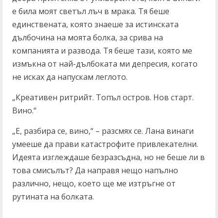
е била моят светъл лъч в мрака. Тя беше
единствената, която знаеше за истинската
дълбочина на моята болка, за срива на
компанията и развода. Тя беше тази, която ме
измъкна от най-дълбоката ми депресия, когато
не исках да напускам леглото.
„Креативен ритрийт. Топъл остров. Нов старт.
Вино.“
„Е, разбира се, вино,“ – разсмях се. Лана винаги
умееше да прави катастрофите привлекателни.
Идеята изглеждаше безразсъдна, но не беше ли в
това смисълът? Да направя нещо напълно
различно, нещо, което ще ме изтръгне от
рутината на болката.