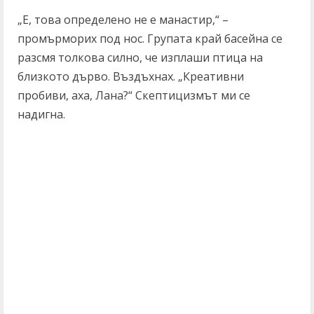
„Е, това определено не е манастир,“ –
промърморих под нос. Групата край басейна се
разсмя толкова силно, че изплаши птица на
близкото дърво. Въздъхнах. „Креативни
пробиви, аха, Лана?“ Скептицизмът ми се
надигна.