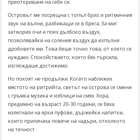
преоткриване на себе си.
Островът ме посрещна с топъл бриз и ритмичния
звук на вълни, разбиващи се в брега. За миг
затворих очи и поех дълбоко въздух,
позволявайки на соления въздух да изпълни
дробовете ми. Това беше точно това, от което се
нуждаех. Спокойствието, което бях търсила,
изглеждаше достижимо.
Но покоят не продължи. Когато наближих
мястото на ритрийта, светът на острова се смени
с гръмка музика и изблици на смях. Хора,
предимно на възраст 20-30 години, се бяха
излегнали на ярки пуфове, държейки напитки,
които приличаха повече на чадъри, отколкото
на течност.