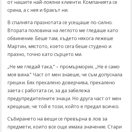
от нашите най-лоялни клиенти. Компанията се
срина, а с нея и бракът ни.
В спалнята празнотата се усещаше по-силно.
Втората половина на леглото ме гледаше като
обвинение. Беше там, където някога лежеше
Мартин, мястото, което сега беше студено и
празно, точно като сърцето ми.
„Не ме гледай така,“ – промърморих. „Не е само
моя вина.“ Част от мен знаеше, че съм допуснала
грешки. Бях прекалено доверчива, прекалено
заета с работата си, за да забележа
предупредителните знаци. Но друга част от мен
крещеше, че той е този, който е предал всичко.
Събирането на вещи се превърна в лов за
предмети, които все още имаха значение. Стари