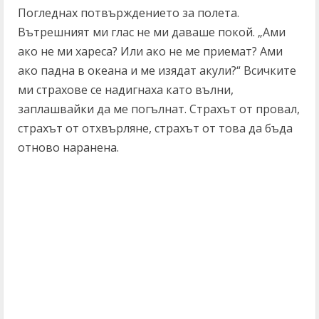
Погледнах потвърждението за полета.
Вътрешният ми глас не ми даваше покой. „Ами
ако не ми хареса? Или ако не ме приемат? Ами
ако падна в океана и ме изядат акули?“ Всичките
ми страхове се надигнаха като вълни,
заплашвайки да ме погълнат. Страхът от провал,
страхът от отхвърляне, страхът от това да бъда
отново наранена.