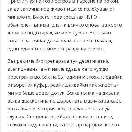
Пристигнах на този остров в търсене на покой,
за да започна нов живот и да се излекувам от
миналото. Вместо това срещнах НЕГО –
обаятелен, внимателен и всичко онова, за което
дори не подозирах, че ми е нужно. Но точно
когато започнах да вярвам в новите начала,
един-единствен момент разруши всичко.
Въпреки че бях прекарала тук десетилетия,
всекидневната ми изглеждаше като чуждо
пространство. Бях на 55 години и стоях, гледайки
отворения куфар, размишлявайки как животът
ми ме беше довел дотук. Всяка гънка на дивана,
всяка драскотина по дървената масичка за кафе,
разказваше история, която вече не исках да
слушам. Спомените се бяха вплели в стените,
тежки и задушаващи, като стар парфюм, който