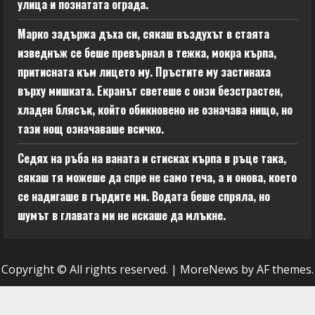
улица и познатата ограда.
Марко задържа дъха си, сякаш въздухът в стаята
изведнъж се беше превърнал в тежка, мокра кърпа,
притисната към лицето му. Пръстите му застинаха
върху мишката. Екранът светеше с онзи безстрастен,
хладен блясък, който обикновено не означава нищо, но
тази нощ означаваше всичко.
Седях на ръба на ваната и стисках кърпа в ръце така,
сякаш тя можеше да спре не само теча, а и онова, което
се надигаше в гърдите ми. Водата беше спряла, но
шумът в главата ми не искаше да млъкне.
Copyright © All rights reserved.
|
MoreNews
by AF themes.