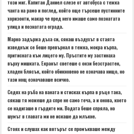
n
този миг. Капитан Даниел слезе от автобуса с тежка
чанта на рамо и поглед, който още търсеше пустинните
g
хоризонти, макар че пред него имаше само познатата
улица и познатата ограда.
Марко задържа дъха си, сякаш въздухът в стаята
изведнъж се беше превърнал в тежка, мокра кърпа,
притисната към лицето му. Пръстите му застинаха
върху мишката. Екранът светеше с онзи безстрастен,
хладен блясък, който обикновено не означава нищо, но
тази нощ означаваше всичко.
Седях на ръба на ваната и стисках кърпа в ръце така,
сякаш тя можеше да спре не само теча, а и онова, което
се надигаше в гърдите ми. Водата беше спряла, но
шумът в главата ми не искаше да млъкне.
Стоях и слушах как вятърът се промъкваше между