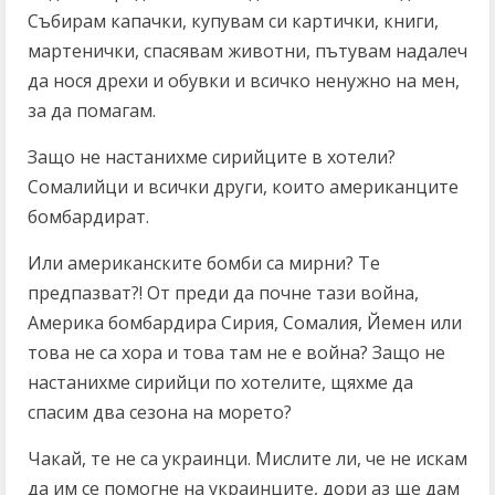
Събирам капачки, купувам си картички, книги,
мартенички, спасявам животни, пътувам надалеч
да нося дрехи и обувки и всичко ненужно на мен,
за да помагам.
Защо не настанихме сирийците в хотели?
Сомалийци и всички други, които американците
бомбардират.
Или американските бомби са мирни? Те
предпазват?! От преди да почне тази война,
Америка бомбардира Сирия, Сомалия, Йемен или
това не са хора и това там не е война? Защо не
настанихме сирийци по хотелите, щяхме да
спасим два сезона на морето?
Чакай, те не са украинци. Мислите ли, че не искам
да им се помогне на украинците, дори аз ще дам