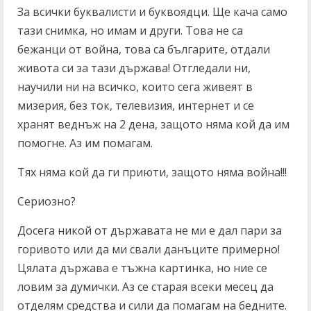
За всички буквалисти и буквоядци. Ще кача само
тази снимка, но имам и други. Това не са
бежанци от война, това са българите, отдали
живота си за тази държава! Отгледали ни,
научили ни на всичко, които сега живеят в
мизерия, без ток, телевизия, интернет и се
хранят веднъж на 2 дена, защото няма кой да им
помогне. Аз им помагам.
Тях няма кой да ги приюти, защото няма война!!!
Сериозно?
Досега никой от държавата не ми е дал пари за
горивото или да ми свали данъците примерно!
Цялата държава е тъжна картинка, но ние се
ловим за думички. Аз се старая всеки месец да
отделям средства и сили да помагам на бедните.