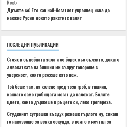
n
Next:
t
Дръжте се! Ето как най-богатият украинец иска да
накаже Русия докато ракетите валят
i
n
ПОСЛЕДНИ ПУБЛИКАЦИИ
u
e
Стоях в съдебната зала и се борех със сълзите, докато
адвокатката на бившия ми съпруг говореше с
R
увереност, която режеше като нож.
e
Той беше там, на колене пред този гроб, в тишина,
a
каквато само гробищата могат да наложат. Белите
цветя, които държеше в ръцете си, леко трепереха.
d
Студеният сутрешен въздух режеше гърлото му, сякаш
i
го наказваше за всяка секунда, в която е мечтал за