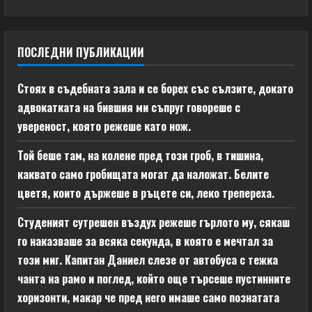
ПОСЛЕДНИ ПУБЛИКАЦИИ
Стоях в съдебната зала и се борех със сълзите, докато
адвокатката на бившия ми съпруг говореше с
увереност, която режеше като нож.
Той беше там, на колене пред този гроб, в тишина,
каквато само гробищата могат да наложат. Белите
цветя, които държеше в ръцете си, леко трепереха.
Студеният сутрешен въздух режеше гърлото му, сякаш
го наказваше за всяка секунда, в която е мечтал за
този миг. Капитан Даниел слезе от автобуса с тежка
чанта на рамо и поглед, който още търсеше пустинните
хоризонти, макар че пред него имаше само познатата