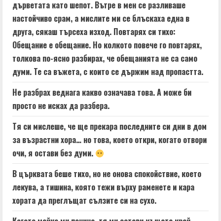
дърветата като шепот. Вътре в мен се разливаше
настойчиво срам, а мислите ми се блъскаха една в
друга, сякаш търсеха изход. Повтарях си тихо:
Обещание е обещание. Но колкото повече го повтарях,
толкова по-ясно разбирах, че обещанията не са само
думи. Те са въжета, с които се държим над пропастта.
Не разбрах веднага какво означава това. А може би
просто не исках да разбера.
Тя си мислеше, че ще прекара последните си дни в дом
за възрастни хора… но това, което откри, когато отвори
очи, я остави без думи.
В църквата беше тихо, но не онова спокойствие, което
лекува, а тишина, която тежи върху раменете и кара
хората да преглъщат сълзите си на сухо.