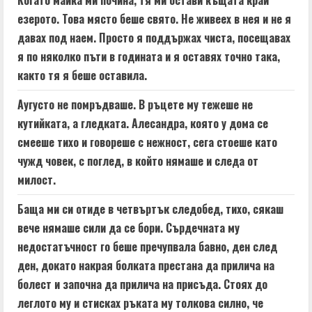
Когато майка ми почина, тя ми остави къщата край
езерото. Това място беше свято. Не живеех в нея и не я
давах под наем. Просто я поддържах чиста, посещавах
я по няколко пъти в годината и я оставях точно така,
както тя я беше оставила.
Аугусто не помръдваше. В ръцете му тежеше не
кутийката, а гледката. Алесандра, която у дома се
смееше тихо и говореше с нежност, сега стоеше като
чужд човек, с поглед, в който нямаше и следа от
милост.
Баща ми си отиде в четвъртък следобед, тихо, сякаш
вече нямаше сили да се бори. Сърдечната му
недостатъчност го беше пречупвала бавно, ден след
ден, докато накрая болката престана да прилича на
болест и започна да прилича на присъда. Стоях до
леглото му и стисках ръката му толкова силно, че