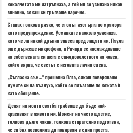
кокалчетата ми изтръпнаха, а той ми се усмихна някак
виновно, сякаш си тръгваше нарочно.
Станах толкова рязко, че столът изстърга по мрамора
като предупреждение. Усмивките наоколо увиснаха,
като че ли някой дръпна завеса пред лицата им. Паула
още държеше микрофона, а Ричард се наслаждаваше
на собствената си шега с самодоволството на човек,
който вярва, че светът е неговата лична сцена.
„Съгласна съм…“ прошепна Олга, сякаш поверяваше
думите си на въздуха, който се плъзгаше по кожата ѝ
като обещание.
Денят на моята сватба трябваше да бъде най-
красивият в живота ми. Момент на чисто щастие,
толкова дълго чакан, толкова старателно подготвян,
че си бях позволила да повярвам в една проста,