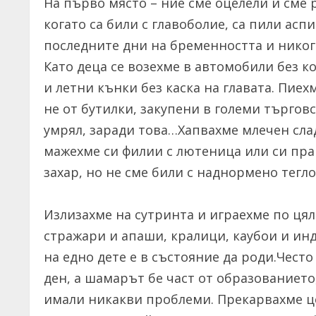
На първо място – ние сме оцелели и сме
когато са били с главоболие, са пили асп
последните дни на бременността и никога
Като деца се возехме в автомобили без 
и летни кънки без каска на главата. Пиех
не от бутилки, закупени в големи търговс
умрял, заради това…Хапвахме млечен слад
мажехме си филии с лютеница или си пра
захар, но не сме били с наднормено тегл
Излизахме на сутринта и играехме по цял
стражари и апаши, кралици, каубои и ин
на едно дете е в състояние да роди.Чест
ден, а шамарът бе част от образованието
имали никакви проблеми. Прекарвахме це