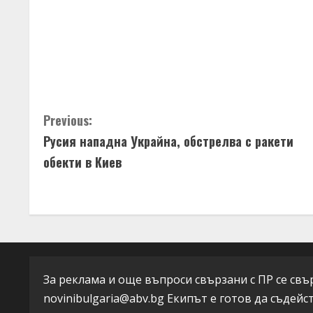
C
Previous:
Русия нападна Украйна, обстрелва с ракети
o
обекти в Киев
n
t
i
n
За реклама и още въпроси свързани с ПР се свърж
u
novinibulgaria@abv.bg
Екипът е готов да съдейс