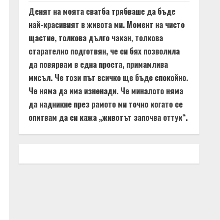
Денят на моята сватба трябваше да бъде
най-красивият в живота ми. Момент на чисто
щастие, толкова дълго чакан, толкова
старателно подготвян, че си бях позволила
да повярвам в една проста, примамлива
мисъл. Че този път всичко ще бъде спокойно.
Че няма да има изненади. Че миналото няма
да надникне през рамото ми точно когато се
опитвам да си кажа „животът започва оттук“.