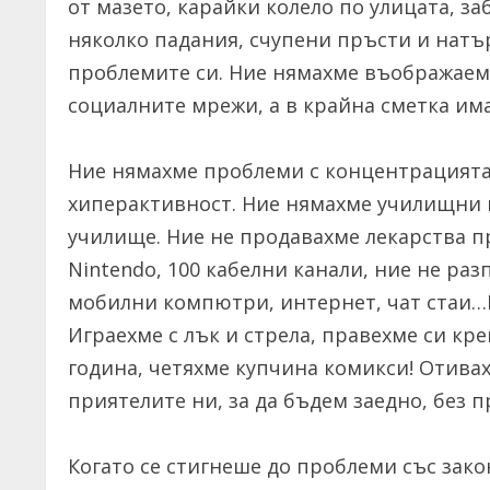
от мазето, карайки колело по улицата, з
няколко падания, счупени пръсти и натъ
проблемите си. Ние нямахме въображаем
социалните мрежи, а в крайна сметка им
Ние нямахме проблеми с концентрацията 
хиперактивност. Ние нямахме училищни п
училище. Ние не продавахме лекарства пр
Nintendo, 100 кабелни канали, ние не раз
мобилни компютри, интернет, чат стаи…И
Играехме с лък и стрела, правехме си кр
година, четяхме купчина комикси! Отива
приятелите ни, за да бъдем заедно, без 
Когато се стигнеше до проблеми със зако