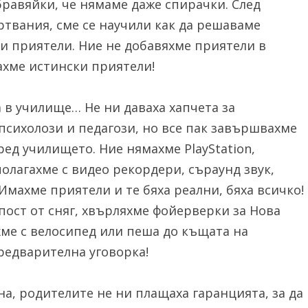
абравяйки, че нямаме даже спирачки. След
ртвания, сме се научили как да решаваме
и приятели. Ние не добавяхме приятели в
ахме истински приятели!
в училище… Не ни даваха хапчета за
сихолози и педагози, но все пак завършвахме
ед училището. Ние нямахме PlayStation,
полагахме с видео рекордери, съраунд звук,
махме приятели и те бяха реални, бяха всичко!
епост от сняг, хвърляхме фойерверки за Нова
хме с велосипед или пеша до къщата на
предварителна уговорка!
на, родителите не ни плащаха гаранцията, за да