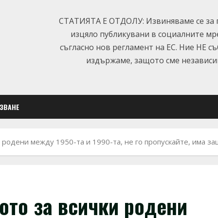
СТАТИЯТА Е ОТДОЛУ: Извиняваме се за п
изцяло публикувани в социалните мр
съгласно нов регламент на ЕС. Ние НЕ с
издържаме, защото сме независим
ЛЗВАНЕ
 родени между 1950-та и 1990-та, не го пропускайте, има з
ото за всички родени