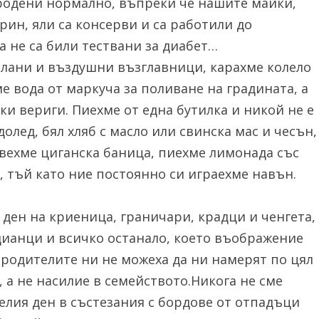
 родени нормално, въпреки че нашите майки,
ирин, яли са консерви и са работили до
 не са били тествани за диабет…
колани и въздушни възглавници, карахме колело
ме вода от маркуча за поливане на градината, а
ки вериги. Пиехме от една бутилка и никой не е
олед, бял хляб с масло или свинска мас и чесън,
вехме циганска баница, пиехме лимонада със
о, тъй като ние постоянно си играехме навън.
 ден на криеница, граничари, крадци и ченгета,
дианци и всичко останало, което въображение
о родителите ни не можеха да ни намерят по цял
, а не насилие в семейството.Никога не сме
лия ден в състезания с бордове от отпадъци