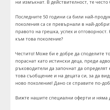
ни измъкнат. В действителност, те често 
Последните 50 години са били най‐проду
поколения са се превърнали в най‐добри
правото на грешка, успех и отговорност.
към това поколение?
Честито! Може би е добре да споделите то
пораснат като истински деца, преди адв
ръководители да започнат да определят 
това съобщение и на децата си, за да ви
ново поколение! Дано се справите по-доб
Вижте нашите специални оферти и няма д