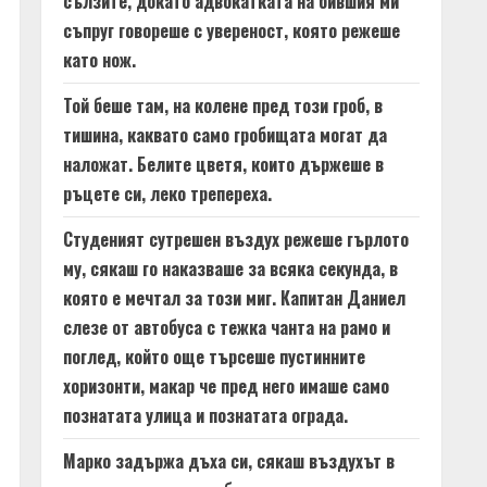
сълзите, докато адвокатката на бившия ми
съпруг говореше с увереност, която режеше
като нож.
Той беше там, на колене пред този гроб, в
тишина, каквато само гробищата могат да
наложат. Белите цветя, които държеше в
ръцете си, леко трепереха.
Студеният сутрешен въздух режеше гърлото
му, сякаш го наказваше за всяка секунда, в
която е мечтал за този миг. Капитан Даниел
слезе от автобуса с тежка чанта на рамо и
поглед, който още търсеше пустинните
хоризонти, макар че пред него имаше само
познатата улица и познатата ограда.
Марко задържа дъха си, сякаш въздухът в