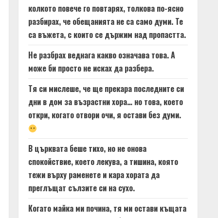
колкото повече го повтарях, толкова по-ясно
разбирах, че обещанията не са само думи. Те
са въжета, с които се държим над пропастта.
Не разбрах веднага какво означава това. А
може би просто не исках да разбера.
Тя си мислеше, че ще прекара последните си
дни в дом за възрастни хора… но това, което
откри, когато отвори очи, я остави без думи.
В църквата беше тихо, но не онова
спокойствие, което лекува, а тишина, която
тежи върху раменете и кара хората да
преглъщат сълзите си на сухо.
Когато майка ми почина, тя ми остави къщата