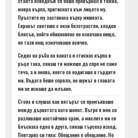
стаята изведнъж се беше превърнал в тежка,
мокра кърпа, притисната към лицето му.
Пръстите му застинаха върху мишката.
Екранът светеше с онзи безстрастен, хладен
блясък, който обикновено не означава нищо,
но тази нощ означаваше всичко.
Седях на ръба на ваната и стисках кърпа в
ръце така, сякаш тя можеше да спре не само
теча, а и онова, което се надигаше в гърдите
ми. Водата беше спряла, но шумът в главата
ми не искаше да млъкне.
Стоях и слушах как вятърът се промъкваше
между дърветата като шепот. Вътре в мен се
разливаше настойчиво срам, а мислите ми се
блъскаха една в друга, сякаш търсеха изход.
Повтарях си тихо: Обещание е обещание. Но