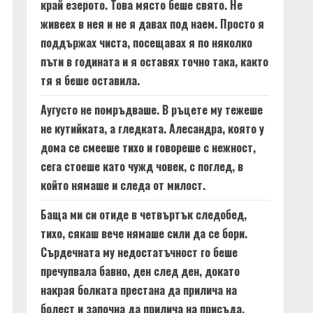
край езерото. Това място беше свято. Не
живеех в нея и не я давах под наем. Просто я
поддържах чиста, посещавах я по няколко
пъти в годината и я оставях точно така, както
тя я беше оставила.
Аугусто не помръдваше. В ръцете му тежеше
не кутийката, а гледката. Алесандра, която у
дома се смееше тихо и говореше с нежност,
сега стоеше като чужд човек, с поглед, в
който нямаше и следа от милост.
Баща ми си отиде в четвъртък следобед,
тихо, сякаш вече нямаше сили да се бори.
Сърдечната му недостатъчност го беше
пречупвала бавно, ден след ден, докато
накрая болката престана да прилича на
болест и започна да прилича на присъда.