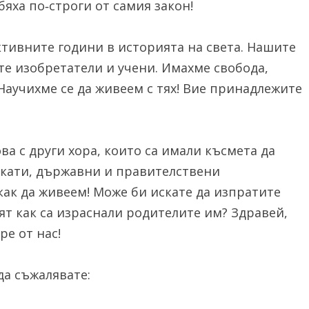
бяха по‐строги от самия закон!
ктивните години в историята на света. Нашите
те изобретатели и учени. Имахме свобода,
 Научихме се да живеем с тях! Вие принадлежите
ва с други хора, които са имали късмета да
окати, държавни и правителствени
как да живеем! Може би искате да изпратите
дят как са израснали родителите им? Здравей,
ре от нас!
а съжалявате: