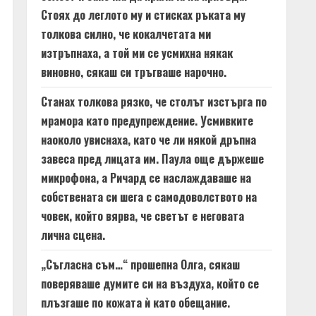
Стоях до леглото му и стисках ръката му
толкова силно, че кокалчетата ми
изтръпнаха, а той ми се усмихна някак
виновно, сякаш си тръгваше нарочно.
Станах толкова рязко, че столът изстърга по
мрамора като предупреждение. Усмивките
наоколо увиснаха, като че ли някой дръпна
завеса пред лицата им. Паула още държеше
микрофона, а Ричард се наслаждаваше на
собствената си шега с самодоволството на
човек, който вярва, че светът е неговата
лична сцена.
„Съгласна съм…“ прошепна Олга, сякаш
поверяваше думите си на въздуха, който се
плъзгаше по кожата ѝ като обещание.