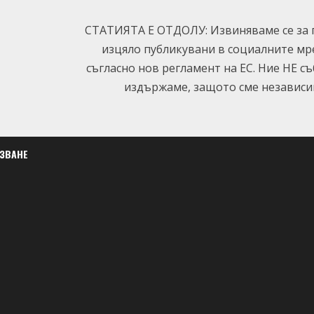
СТАТИЯТА Е ОТДОЛУ: Извиняваме се за п
изцяло публикувани в социалните мр
съгласно нов регламент на ЕС. Ние НЕ с
издържаме, защото сме независим
ЛЗВАНЕ