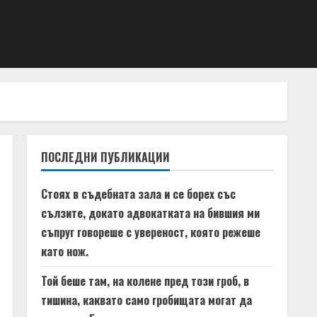
ПОСЛЕДНИ ПУБЛИКАЦИИ
Стоях в съдебната зала и се борех със
сълзите, докато адвокатката на бившия ми
съпруг говореше с увереност, която режеше
като нож.
Той беше там, на колене пред този гроб, в
тишина, каквато само гробищата могат да