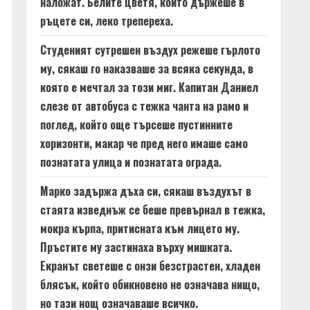
наложат. Белите цветя, които държеше в
ръцете си, леко трепереха.
Студеният сутрешен въздух режеше гърлото
му, сякаш го наказваше за всяка секунда, в
която е мечтал за този миг. Капитан Даниел
слезе от автобуса с тежка чанта на рамо и
поглед, който още търсеше пустинните
хоризонти, макар че пред него имаше само
познатата улица и познатата ограда.
Марко задържа дъха си, сякаш въздухът в
стаята изведнъж се беше превърнал в тежка,
мокра кърпа, притисната към лицето му.
Пръстите му застинаха върху мишката.
Екранът светеше с онзи безстрастен, хладен
блясък, който обикновено не означава нищо,
но тази нощ означаваше всичко.