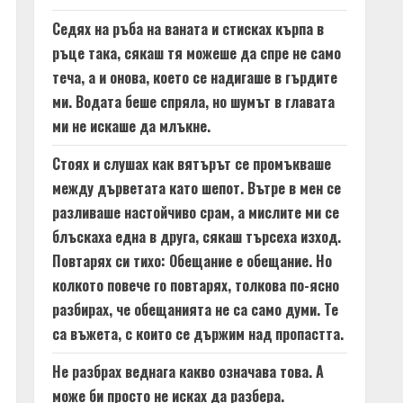
Седях на ръба на ваната и стисках кърпа в
ръце така, сякаш тя можеше да спре не само
теча, а и онова, което се надигаше в гърдите
ми. Водата беше спряла, но шумът в главата
ми не искаше да млъкне.
Стоях и слушах как вятърът се промъкваше
между дърветата като шепот. Вътре в мен се
разливаше настойчиво срам, а мислите ми се
блъскаха една в друга, сякаш търсеха изход.
Повтарях си тихо: Обещание е обещание. Но
колкото повече го повтарях, толкова по-ясно
разбирах, че обещанията не са само думи. Те
са въжета, с които се държим над пропастта.
Не разбрах веднага какво означава това. А
може би просто не исках да разбера.