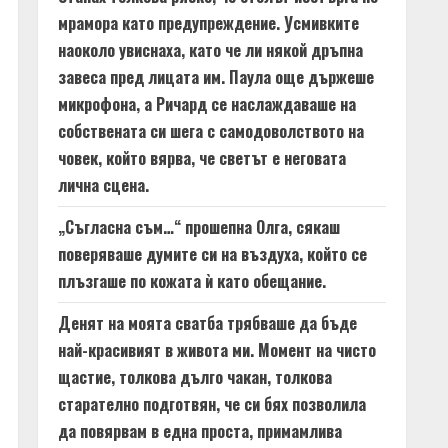
мрамора като предупреждение. Усмивките
наоколо увиснаха, като че ли някой дръпна
завеса пред лицата им. Паула още държеше
микрофона, а Ричард се наслаждаваше на
собствената си шега с самодоволството на
човек, който вярва, че светът е неговата
лична сцена.
„Съгласна съм…“ прошепна Олга, сякаш
поверяваше думите си на въздуха, който се
плъзгаше по кожата ѝ като обещание.
Денят на моята сватба трябваше да бъде
най-красивият в живота ми. Момент на чисто
щастие, толкова дълго чакан, толкова
старателно подготвян, че си бях позволила
да повярвам в една проста, примамлива