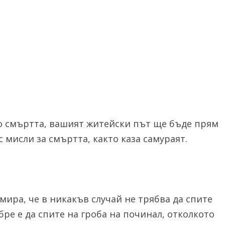
о смъртта, вашият житейски път ще бъде прям
с мисли за смъртта, както каза самураят.
мира, че в никакъв случай не трябва да спите
бре е да спите на гроба на починал, отколкото