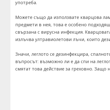
употреба.
Можете също да използвате кварцова лам
предмети в нея, това е особено подходящ
свързана с вирусна инфекция. Кварцовата
излъчва ултравиолетови лъчи, които дез
Значи, леглото се дезинфекцира, спалнот
въпросът: възможно ли е да спи на легл
смятат това действие за греховно. Защо 