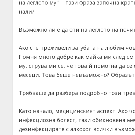
на леглото му!“ – тази фраза започна кра
нали?
Възможно ли е да спи на леглото на почи
Ако сте преживели загубата на любим чов
Помня много добре как майка ми след см
му, струва ми се, че това й помогна да се
месеци. Това беше невъзможно? Образът 
Трябваше да разбера подробно този тре
Като начало, медицинският аспект. Ако чо
инфекциозна болест, тази обикновена меб
дезинфекцирате с алкохол всички възмож