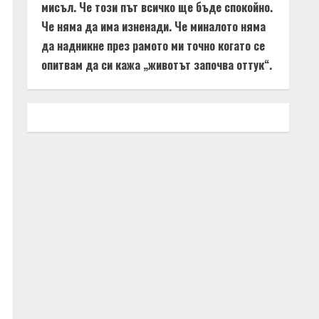
мисъл. Че този път всичко ще бъде спокойно.
Че няма да има изненади. Че миналото няма
да надникне през рамото ми точно когато се
опитвам да си кажа „животът започва оттук“.