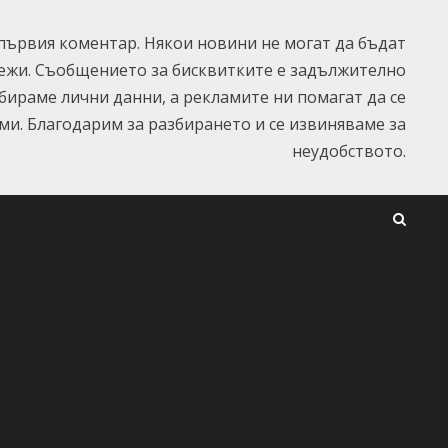
ървия коментар. Някои новини не могат да бъдат
ежи. Съобщението за бисквитките е задължително
ъбираме лични данни, а рекламите ни помагат да се
и. Благодарим за разбирането и се извиняваме за
неудобството.