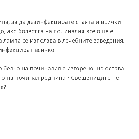
па, за да дезинфекцирате стаята и всички
о, ако болестта на починалия все още е
 лампа се използва в лечебните заведения,
инфекцират всичко!
о бельо на починалия е изгорено, но остава
ото на починал роднина ? Свещениците не
не?