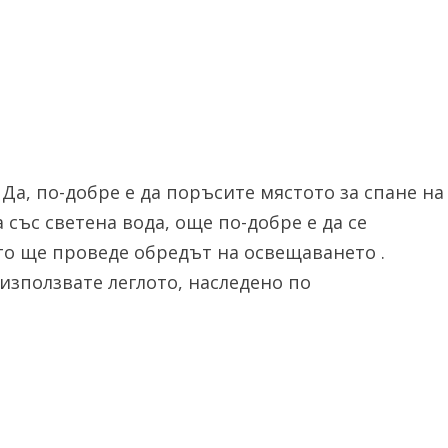
 Да, по-добре е да поръсите мястото за спане на
 със светена вода, още по-добре е да се
то ще проведе обредът на освещаването .
 използвате леглото, наследено по