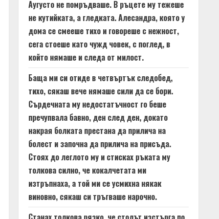
Аугусто не помръдваше. В ръцете му тежеше
не кутийката, а гледката. Алесандра, която у
дома се смееше тихо и говореше с нежност,
сега стоеше като чужд човек, с поглед, в
който нямаше и следа от милост.
Баща ми си отиде в четвъртък следобед,
тихо, сякаш вече нямаше сили да се бори.
Сърдечната му недостатъчност го беше
пречупвала бавно, ден след ден, докато
накрая болката престана да прилича на
болест и започна да прилича на присъда.
Стоях до леглото му и стисках ръката му
толкова силно, че кокалчетата ми
изтръпнаха, а той ми се усмихна някак
виновно, сякаш си тръгваше нарочно.
Станах толкова рязко, че столът изстърга по