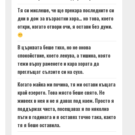
Тя си мислеше, че ще прекара последните си
дни в дом за възрастни хора… но това, което
откри, когато отвори очи, я остави без думи.
В църквата беше тихо, но не онова
спокойствие, което лекува, а тишина, която
тежи върху раменете и кара хората да
преглъщат сълзите си на сухо.
Когато майка ми почина, тя ми остави къщата
край езерото. Това място беше свято. Не
живеех в нея и не я давах под наем. Просто я
поддържах чиста, посещавах я по няколко
пъти в годината и я оставях точно така, както
тя я беше оставила.