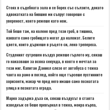
e
Стоях в съдебната зала и се борех със сълзите, докато
адвокатката на бившия ми съпруг говореше с
R
увереност, която режеше като нож.
e
Той беше там, на колене пред този гроб, в тишина,
a
каквато само гробищата могат да наложат. Белите
цветя, които държеше в ръцете си, леко трепереха.
d
Студеният сутрешен въздух режеше гърлото му, сякаш
i
го наказваше за всяка секунда, в която е мечтал за
n
този миг. Капитан Даниел слезе от автобуса с тежка
чанта на рамо и поглед, който още търсеше пустинните
g
хоризонти, макар че пред него имаше само познатата
улица и познатата ограда.
Марко задържа дъха си, сякаш въздухът в стаята
изведнъж се беше превърнал в тежка, мокра кърпа,