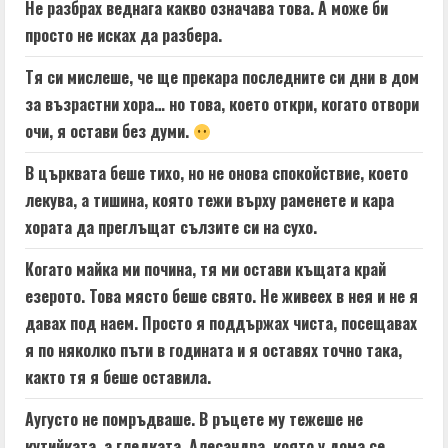
Не разбрах веднага какво означава това. А може би
просто не исках да разбера.
Тя си мислеше, че ще прекара последните си дни в дом
за възрастни хора… но това, което откри, когато отвори
очи, я остави без думи.
В църквата беше тихо, но не онова спокойствие, което
лекува, а тишина, която тежи върху раменете и кара
хората да преглъщат сълзите си на сухо.
Когато майка ми почина, тя ми остави къщата край
езерото. Това място беше свято. Не живеех в нея и не я
давах под наем. Просто я поддържах чиста, посещавах
я по няколко пъти в годината и я оставях точно така,
както тя я беше оставила.
Аугусто не помръдваше. В ръцете му тежеше не
кутийката, а гледката. Алесандра, която у дома се