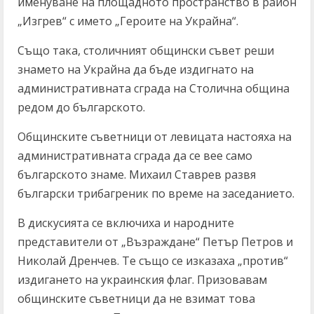
именуване на площадното пространство в район
„Изгрев“ с името „Героите на Украйна“.
Също така, столичният общински съвет реши
знамето на Украйна да бъде издигнато на
административната сграда на Столична община
редом до българското.
Общинските съветници от левицата настояха на
административната сграда да се вее само
българското знаме. Михаил Ставрев развя
български трибагреник по време на заседанието.
В дискусията се включиха и народните
представители от „Възраждане“ Петър Петров и
Николай Дренчев. Те също се изказаха „против“
издигането на украинския флаг. Призовавам
общинските съветници да не взимат това