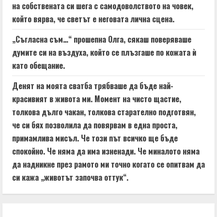
на собствената си шега с самодоволството на човек,
който вярва, че светът е неговата лична сцена.
„Съгласна съм…“ прошепна Олга, сякаш поверяваше
думите си на въздуха, който се плъзгаше по кожата ѝ
като обещание.
Денят на моята сватба трябваше да бъде най-
красивият в живота ми. Момент на чисто щастие,
толкова дълго чакан, толкова старателно подготвян,
че си бях позволила да повярвам в една проста,
примамлива мисъл. Че този път всичко ще бъде
спокойно. Че няма да има изненади. Че миналото няма
да надникне през рамото ми точно когато се опитвам да
си кажа „животът започва оттук“.