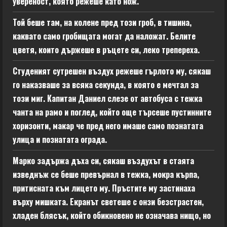
увереност, която режеше като нож.
Той беше там, на колене пред този гроб, в тишина,
каквато само гробищата могат да наложат. Белите
цветя, които държеше в ръцете си, леко трепереха.
Студеният сутрешен въздух режеше гърлото му, сякаш
го наказваше за всяка секунда, в която е мечтал за
този миг. Капитан Даниел слезе от автобуса с тежка
чанта на рамо и поглед, който още търсеше пустинните
хоризонти, макар че пред него имаше само познатата
улица и познатата ограда.
Марко задържа дъха си, сякаш въздухът в стаята
изведнъж се беше превърнал в тежка, мокра кърпа,
притисната към лицето му. Пръстите му застинаха
върху мишката. Екранът светеше с онзи безстрастен,
хладен блясък, който обикновено не означава нищо, но