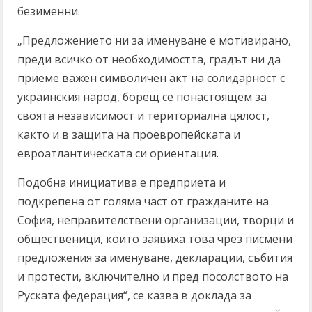
безименни.
„Предложението ни за именуване е мотивирано,
преди всичко от необходимостта, градът ни да
приеме важен символичен акт на солидарност с
украинския народ, борещ се понастоящем за
своята независимост и териториална цялост,
както и в защита на проевропейската и
евроатлантическата си ориентация.
Подобна инициатива е предприета и
подкрепена от голяма част от гражданите на
София, неправителствени организации, творци и
общественици, които заявиха това чрез писмени
предложения за именуване, декларации, събития
и протести, включително и пред посолството на
Руската федерация“, се казва в доклада за