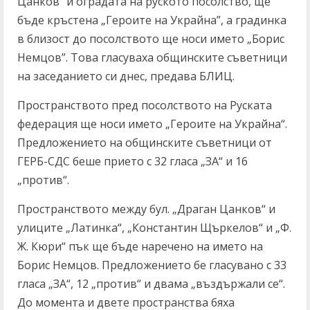
Цанков” и оградата на руското посолство, ще
бъде кръстена „Героите на Украйна”, а градинка
в близост до посолството ще носи името „Борис
Немцов”. Това гласуваха общинските съветници
на заседанието си днес, предава БЛИЦ.
Пространството пред посолството на Руската
федерация ще носи името „Героите на Украйна“.
Предложението на общинските съветници от
ГЕРБ-СДС беше прието с 32 гласа „ЗА“ и 16
„против“.
Пространството между бул. „Драган Цанков“ и
улиците „Латинка“, „Константин Щъркелов“ и „Ф.
Ж. Кюри“ пък ще бъде наречено на името на
Борис Немцов. Предложението бе гласувано с 33
гласа „ЗА“, 12 „против“ и двама „въздържали се“.
До момента и двете пространства бяха