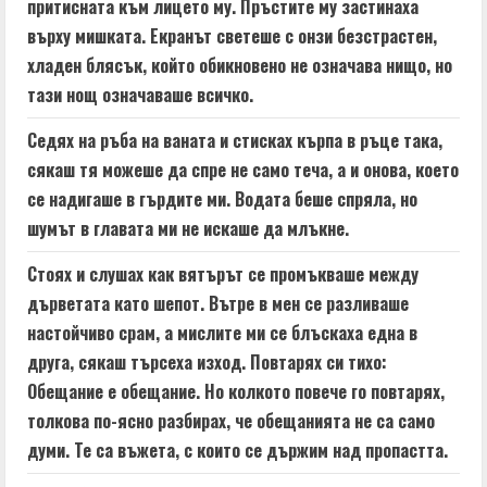
притисната към лицето му. Пръстите му застинаха
върху мишката. Екранът светеше с онзи безстрастен,
хладен блясък, който обикновено не означава нищо, но
тази нощ означаваше всичко.
Седях на ръба на ваната и стисках кърпа в ръце така,
сякаш тя можеше да спре не само теча, а и онова, което
се надигаше в гърдите ми. Водата беше спряла, но
шумът в главата ми не искаше да млъкне.
Стоях и слушах как вятърът се промъкваше между
дърветата като шепот. Вътре в мен се разливаше
настойчиво срам, а мислите ми се блъскаха една в
друга, сякаш търсеха изход. Повтарях си тихо:
Обещание е обещание. Но колкото повече го повтарях,
толкова по-ясно разбирах, че обещанията не са само
думи. Те са въжета, с които се държим над пропастта.