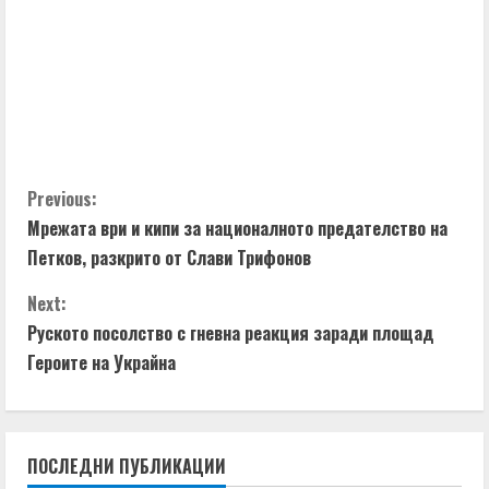
C
Previous:
Мрежата ври и кипи за националното предателство на
o
Петков, разкрито от Слави Трифонов
n
Next:
t
Руското посолство с гневна реакция заради площад
Героите на Украйна
i
n
ПОСЛЕДНИ ПУБЛИКАЦИИ
u