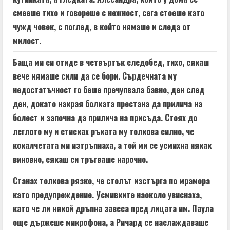
смееше тихо и говореше с нежност, сега стоеше като
чужд човек, с поглед, в който нямаше и следа от
милост.
Баща ми си отиде в четвъртък следобед, тихо, сякаш
вече нямаше сили да се бори. Сърдечната му
недостатъчност го беше пречупвала бавно, ден след
ден, докато накрая болката престана да прилича на
болест и започна да прилича на присъда. Стоях до
леглото му и стисках ръката му толкова силно, че
кокалчетата ми изтръпнаха, а той ми се усмихна някак
виновно, сякаш си тръгваше нарочно.
Станах толкова рязко, че столът изстърга по мрамора
като предупреждение. Усмивките наоколо увиснаха,
като че ли някой дръпна завеса пред лицата им. Паула
още държеше микрофона, а Ричард се наслаждаваше