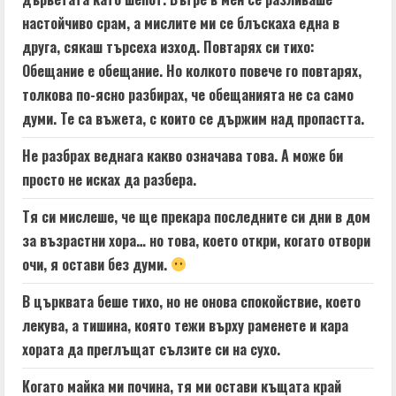
настойчиво срам, а мислите ми се блъскаха една в
друга, сякаш търсеха изход. Повтарях си тихо:
Обещание е обещание. Но колкото повече го повтарях,
толкова по-ясно разбирах, че обещанията не са само
думи. Те са въжета, с които се държим над пропастта.
Не разбрах веднага какво означава това. А може би
просто не исках да разбера.
Тя си мислеше, че ще прекара последните си дни в дом
за възрастни хора… но това, което откри, когато отвори
очи, я остави без думи.
В църквата беше тихо, но не онова спокойствие, което
лекува, а тишина, която тежи върху раменете и кара
хората да преглъщат сълзите си на сухо.
Когато майка ми почина, тя ми остави къщата край