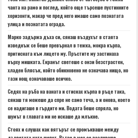
чанта на рамо и поглед, който още търсеше пустинните
хоризонти, макар че пред него имаше само познатата
улица и познатата ограда.
Марко задържа дъха си, сякаш въздухът в стаята
изведнъж се беше превърнал в тежка, мокра кърпа,
притисната към лицето му. Пръстите му застинаха
върху мишката. Екранът светеше с онзи безстрастен,
хладен блясък, който обикновено не означава нищо, но
тази нощ означаваше всичко.
Седях на ръба на ваната и стисках кърпа в ръце така,
сякаш тя можеше да спре не само теча, а и онова, което
се надигаше в гърдите ми. Водата беше спряла, но
шумът в главата ми не искаше да млъкне.
Стоях и слушах как вятърът се промъкваше между
дърветата като шепот. Вътре в мен се разливаше