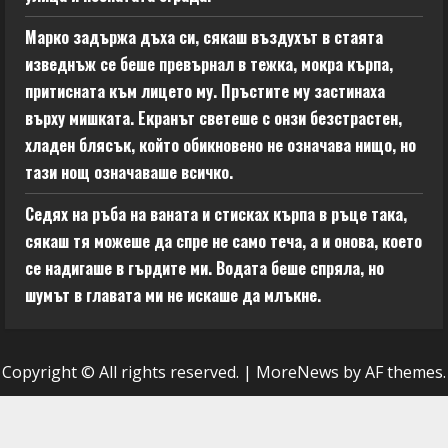
Марко задържа дъха си, сякаш въздухът в стаята
изведнъж се беше превърнал в тежка, мокра кърпа,
притисната към лицето му. Пръстите му застинаха
върху мишката. Екранът светеше с онзи безстрастен,
хладен блясък, който обикновено не означава нищо, но
тази нощ означаваше всичко.
Седях на ръба на ваната и стисках кърпа в ръце така,
сякаш тя можеше да спре не само теча, а и онова, което
се надигаше в гърдите ми. Водата беше спряла, но
шумът в главата ми не искаше да млъкне.
Copyright © All rights reserved.
|
MoreNews
by AF themes.