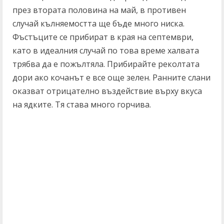
през втората половина на май, в противен
случай кълняемостта ще бъде много ниска.
Фъстъците се прибират в края на септември,
като в идеалния случай по това време халвата
трябва да е пожълтяла. Прибирайте реколтата
дори ако кочанът е все още зелен. Ранните слани
оказват отрицателно въздействие върху вкуса
на ядките. Тя става много горчива.