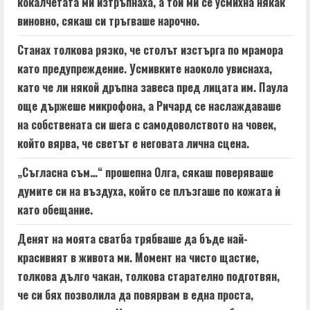
кокалчетата ми изтръпнаха, а той ми се усмихна някак
виновно, сякаш си тръгваше нарочно.
Станах толкова рязко, че столът изстърга по мрамора
като предупреждение. Усмивките наоколо увиснаха,
като че ли някой дръпна завеса пред лицата им. Паула
още държеше микрофона, а Ричард се наслаждаваше
на собствената си шега с самодоволството на човек,
който вярва, че светът е неговата лична сцена.
„Съгласна съм…“ прошепна Олга, сякаш поверяваше
думите си на въздуха, който се плъзгаше по кожата ѝ
като обещание.
Денят на моята сватба трябваше да бъде най-
красивият в живота ми. Момент на чисто щастие,
толкова дълго чакан, толкова старателно подготвян,
че си бях позволила да повярвам в една проста,