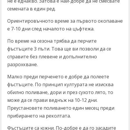
не е еднакво. Затова е най-добре да не смесвате
семената в един ред.
Ориентировъчното време за първото окопаване
е 7-10 дни след началото на цъфтежа.
По време на сезона трябва да перчите
фъстъците 3 пъти. Това ще ви позволи да се
справите без плевене и допълнително
разрохкване.
Малко преди перченето е добре да полеете
фъстъците. По принцип културата не изисква
обилно поливане, дори и през сухото лято, то
може да се прави веднъж на 10-12 дни.
Преустановете поливането един месец преди
прибирането на реколтата.
Фъстъците са южни. По-добре е да го засадите