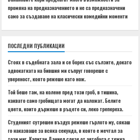
промяна на предназначението и не са предназначени
n
само за създаване на класически комедийни моменти
u
e
ПОСЛЕДНИ ПУБЛИКАЦИИ
R
e
Стоях в съдебната зала и се борех със сълзите, докато
адвокатката на бившия ми съпруг говореше с
a
увереност, която режеше като нож.
d
Той беше там, на колене пред този гроб, в тишина,
i
каквато само гробищата могат да наложат. Белите
цветя, които държеше в ръцете си, леко трепереха.
n
Студеният сутрешен въздух режеше гърлото му, сякаш
g
го наказваше за всяка секунда, в която е мечтал за
този миг. Капитан Даниел слезе от автобуса с тежка