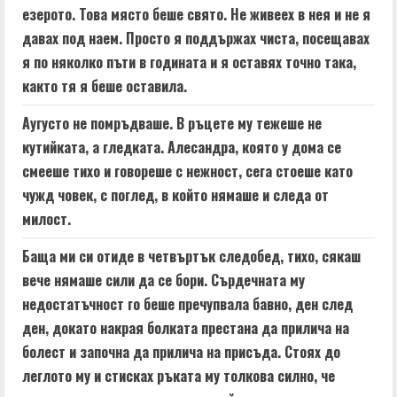
езерото. Това място беше свято. Не живеех в нея и не я
давах под наем. Просто я поддържах чиста, посещавах
я по няколко пъти в годината и я оставях точно така,
както тя я беше оставила.
Аугусто не помръдваше. В ръцете му тежеше не
кутийката, а гледката. Алесандра, която у дома се
смееше тихо и говореше с нежност, сега стоеше като
чужд човек, с поглед, в който нямаше и следа от
милост.
Баща ми си отиде в четвъртък следобед, тихо, сякаш
вече нямаше сили да се бори. Сърдечната му
недостатъчност го беше пречупвала бавно, ден след
ден, докато накрая болката престана да прилича на
болест и започна да прилича на присъда. Стоях до
леглото му и стисках ръката му толкова силно, че