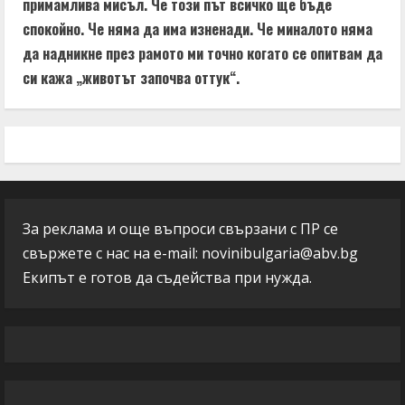
примамлива мисъл. Че този път всичко ще бъде
спокойно. Че няма да има изненади. Че миналото няма
да надникне през рамото ми точно когато се опитвам да
си кажа „животът започва оттук“.
За реклама и още въпроси свързани с ПР се
свържете с нас на e-mail:
novinibulgaria@abv.bg
Екипът е готов да съдейства при нужда.