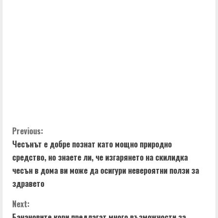
C
Previous:
Чесънът е добре познат като мощно природно
o
средство, но знаете ли, че изгарянето на скилидка
n
чесън в дома ви може да осигури невероятни ползи за
здравето
t
Next:
i
Банановите кори предлагат много възможности за