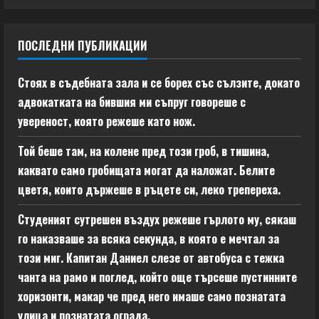
ПОСЛЕДНИ ПУБЛИКАЦИИ
Стоях в съдебната зала и се борех със сълзите, докато
адвокатката на бившия ми съпруг говореше с
увереност, която режеше като нож.
Той беше там, на колене пред този гроб, в тишина,
каквато само гробищата могат да наложат. Белите
цветя, които държеше в ръцете си, леко трепереха.
Студеният сутрешен въздух режеше гърлото му, сякаш
го наказваше за всяка секунда, в която е мечтал за
този миг. Капитан Даниел слезе от автобуса с тежка
чанта на рамо и поглед, който още търсеше пустинните
хоризонти, макар че пред него имаше само познатата
улица и познатата ограда.