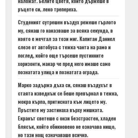
наложат. Белите цветя, които държеше в
ръцете си, леко трепереха.
Студеният сутрешен въздух режеше гърлото
му, сякаш го наказваше за всяка секунда, в
която е мечтал за този миг. Капитан Даниел
слезе от автобуса с тежка чанта на рамо и
поглед, който още търсеше пустинните
хоризонти, макар че пред него имаше само
познатата улица и познатата ограда.
Марко задържа дъха си, сякаш въздухът в
стаята изведнъж се беше превърнал в тежка,
мокра кърпа, притисната към лицето му.
Пръстите му застинаха върху мишката.
Екранът светеше с онзи безстрастен, хладен
блясък, който обикновено не означава нищо,
но тази нощ означаваше всичко.