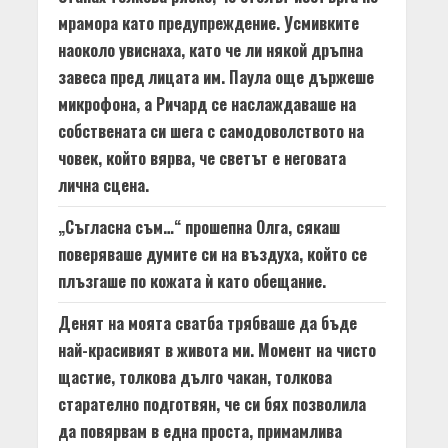
мрамора като предупреждение. Усмивките
наоколо увиснаха, като че ли някой дръпна
завеса пред лицата им. Паула още държеше
микрофона, а Ричард се наслаждаваше на
собствената си шега с самодоволството на
човек, който вярва, че светът е неговата
лична сцена.
„Съгласна съм…“ прошепна Олга, сякаш
поверяваше думите си на въздуха, който се
плъзгаше по кожата ѝ като обещание.
Денят на моята сватба трябваше да бъде
най-красивият в живота ми. Момент на чисто
щастие, толкова дълго чакан, толкова
старателно подготвян, че си бях позволила
да повярвам в една проста, примамлива