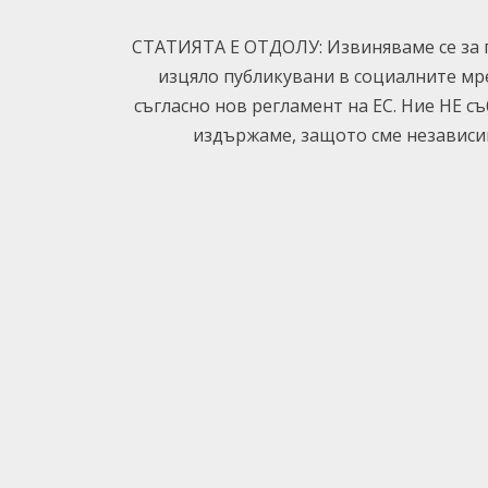
СТАТИЯТА Е ОТДОЛУ: Извиняваме се за п
изцяло публикувани в социалните мр
съгласно нов регламент на ЕС. Ние НЕ с
издържаме, защото сме независим