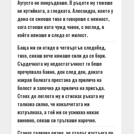
Аугусто не помръдваше. В ръцете му тежеше
не кутийката, а гледката. Алесандра, която у
дома се смееше тихо и говореше с нежност,
сега стоеше като чужд човек, с поглед, в
който нямаше и следа от милост.
Баща ми си отиде в четвъртък следобед,
тихо, сякаш вече нямаше сили да се бори.
Сърдечната му недостатъчност го беше
пречупвала бавно, ден след ден, докато
накрая болката престана да прилича на
болест и започна да прилича на присъда.
Стоях до леглото му и стисках ръката му
толкова силно, че кокалчетата ми
изтръпнаха, а той ми се усмихна някак
виновно, сякаш си тръгваше нарочно.
Станах толкова рязко, че столът изстърга по