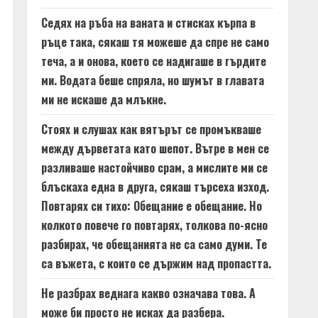
Седях на ръба на ваната и стисках кърпа в
ръце така, сякаш тя можеше да спре не само
теча, а и онова, което се надигаше в гърдите
ми. Водата беше спряла, но шумът в главата
ми не искаше да млъкне.
Стоях и слушах как вятърът се промъкваше
между дърветата като шепот. Вътре в мен се
разливаше настойчиво срам, а мислите ми се
блъскаха една в друга, сякаш търсеха изход.
Повтарях си тихо: Обещание е обещание. Но
колкото повече го повтарях, толкова по-ясно
разбирах, че обещанията не са само думи. Те
са въжета, с които се държим над пропастта.
Не разбрах веднага какво означава това. А
може би просто не исках да разбера.