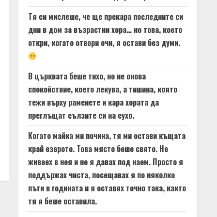
Тя си мислеше, че ще прекара последните си
дни в дом за възрастни хора… но това, което
откри, когато отвори очи, я остави без думи.
В църквата беше тихо, но не онова
спокойствие, което лекува, а тишина, която
тежи върху раменете и кара хората да
преглъщат сълзите си на сухо.
Когато майка ми почина, тя ми остави къщата
край езерото. Това място беше свято. Не
живеех в нея и не я давах под наем. Просто я
поддържах чиста, посещавах я по няколко
пъти в годината и я оставях точно така, както
тя я беше оставила.