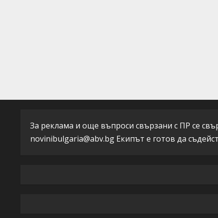
За реклама и още въпроси свързани с ПР се свърж
novinibulgaria@abv.bg
Екипът е готов да съдейс