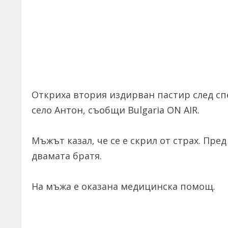
Откриха втория издирван пастир след с
село Антон, съобщи Bulgaria ON AIR.
Мъжът казал, че се е скрил от страх. Пре
двамата братя.
На мъжа е оказана медицинска помощ.