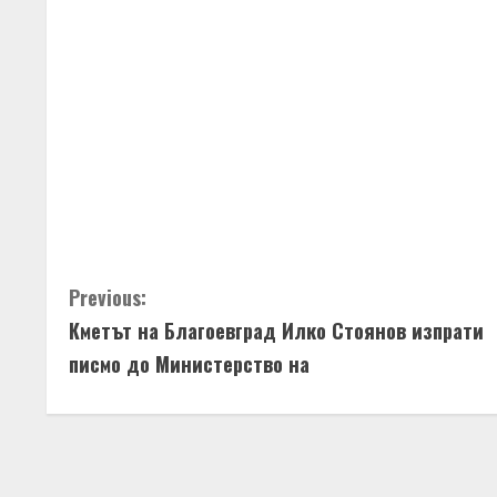
C
Previous:
Кметът на Благоевград Илко Стоянов изпрати
o
писмо до Министерство на
n
t
i