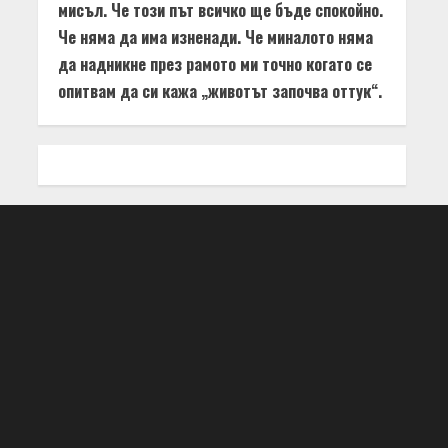
мисъл. Че този път всичко ще бъде спокойно.
Че няма да има изненади. Че миналото няма
да надникне през рамото ми точно когато се
опитвам да си кажа „животът започва оттук“.