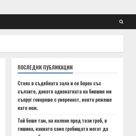
ПОСЛЕДНИ ПУБЛИКАЦИИ
Стоях в съдебната зала и се борех със
сълзите, докато адвокатката на бившия ми
съпруг говореше с увереност, която режеше
като нож.
Той беше там, на колене пред този гроб, в
тишина, каквато само гробищата могат да