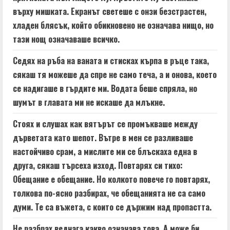
върху мишката. Екранът светеше с онзи безстрастен,
хладен блясък, който обикновено не означава нищо, но
тази нощ означаваше всичко.
Седях на ръба на ваната и стисках кърпа в ръце така,
сякаш тя можеше да спре не само теча, а и онова, което
се надигаше в гърдите ми. Водата беше спряла, но
шумът в главата ми не искаше да млъкне.
Стоях и слушах как вятърът се промъкваше между
дърветата като шепот. Вътре в мен се разливаше
настойчиво срам, а мислите ми се блъскаха една в
друга, сякаш търсеха изход. Повтарях си тихо:
Обещание е обещание. Но колкото повече го повтарях,
толкова по-ясно разбирах, че обещанията не са само
думи. Те са въжета, с които се държим над пропастта.
Не разбрах веднага какво означава това. А може би