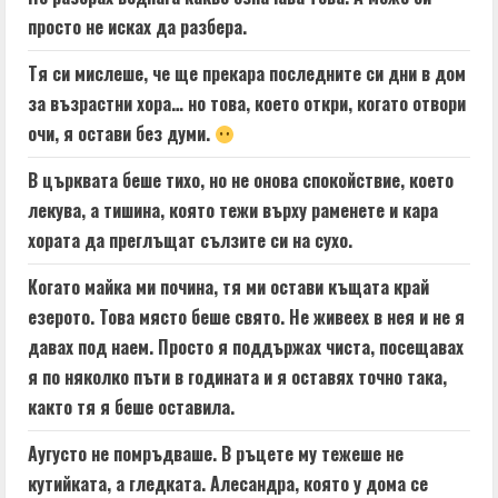
просто не исках да разбера.
Тя си мислеше, че ще прекара последните си дни в дом
за възрастни хора… но това, което откри, когато отвори
очи, я остави без думи.
В църквата беше тихо, но не онова спокойствие, което
лекува, а тишина, която тежи върху раменете и кара
хората да преглъщат сълзите си на сухо.
Когато майка ми почина, тя ми остави къщата край
езерото. Това място беше свято. Не живеех в нея и не я
давах под наем. Просто я поддържах чиста, посещавах
я по няколко пъти в годината и я оставях точно така,
както тя я беше оставила.
Аугусто не помръдваше. В ръцете му тежеше не
кутийката, а гледката. Алесандра, която у дома се