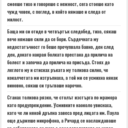
смееше тихо и говореше с нежност, сега стоеше като
чужд човек, с поглед, в който нямаше и следа от
милост.
Баща ми си отиде в четвъртък следобед, тихо, сякаш
вече нямаше сили да се бори. Сърдечната му
недостатъчност го беше пречупвала бавно, ден след
ден, докато накрая болката престана да прилича на
болест и започна да прилича на присъда. Стоях до
леглото му и стисках ръката му толкова силно, че
кокалчетата ми изтръпнаха, а той ми се усмихна някак
виновно, сякаш си тръгваше нарочно.
Станах толкова рязко, че столът изстърга по мрамора
като предупреждение. Усмивките наоколо увиснаха,
като че ли някой дръпна завеса пред лицата им. Паула
още държеше микрофона, а Ричард се наслаждаваше