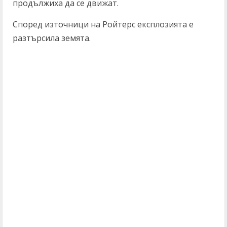
продължиха да се движат.
Според източници на Ройтерс експлозията е
разтърсила земята.