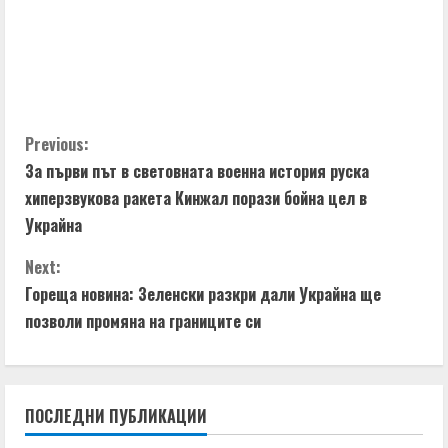
C
Previous:
За първи път в световната военна история руска
o
хиперзвукова ракета Кинжал порази бойна цел в
n
Украйна
t
Next:
Гореща новина: Зеленски разкри дали Украйна ще
i
позволи промяна на границите си
n
u
ПОСЛЕДНИ ПУБЛИКАЦИИ
e