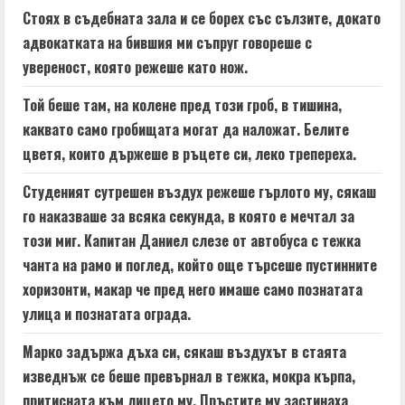
Стоях в съдебната зала и се борех със сълзите, докато
R
адвокатката на бившия ми съпруг говореше с
e
увереност, която режеше като нож.
a
Той беше там, на колене пред този гроб, в тишина,
каквато само гробищата могат да наложат. Белите
d
цветя, които държеше в ръцете си, леко трепереха.
i
Студеният сутрешен въздух режеше гърлото му, сякаш
n
го наказваше за всяка секунда, в която е мечтал за
този миг. Капитан Даниел слезе от автобуса с тежка
g
чанта на рамо и поглед, който още търсеше пустинните
хоризонти, макар че пред него имаше само познатата
улица и познатата ограда.
Марко задържа дъха си, сякаш въздухът в стаята
изведнъж се беше превърнал в тежка, мокра кърпа,
притисната към лицето му. Пръстите му застинаха