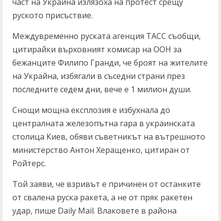
част на Украйна излязоха на протест срещу
руското присъствие.
Междувременно руската агенция ТАСС съобщи,
цитирайки върховният комисар на ООН за
бежанците Филипо Гранди, че броят на жителите
на Украйна, избягали в съседни страни през
последните седем дни, вече е 1 милион души.
Снощи мощна експлозия е избухнала до
централната железопътна гара в украинската
столица Киев, обяви съветникът на вътрешното
министерство Антон Херащенко, цитиран от
Ройтерс.
Той заяви, че взривът е причинен от останките
от свалена руска ракета, а не от пряк ракетен
удар, пише Daily Mail. Влаковете в района