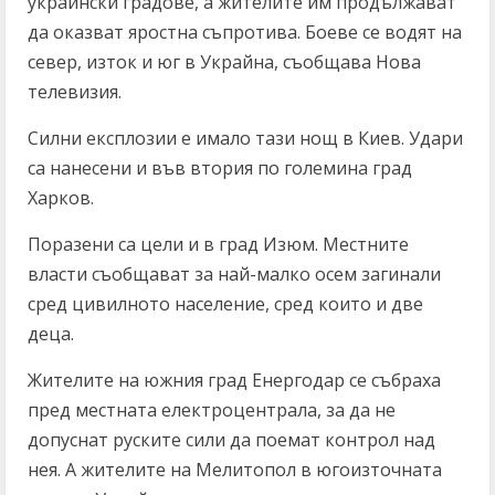
украински градове, а жителите им продължават
да оказват яростна съпротива. Боеве се водят на
север, изток и юг в Украйна, съобщава Нова
телевизия.
Силни експлозии е имало тази нощ в Киев. Удари
са нанесени и във втория по големина град
Харков.
Поразени са цели и в град Изюм. Местните
власти съобщават за най-малко осем загинали
сред цивилното население, сред които и две
деца.
Жителите на южния град Енергодар се събраха
пред местната електроцентрала, за да не
допуснат руските сили да поемат контрол над
нея. А жителите на Мелитопол в югоизточната