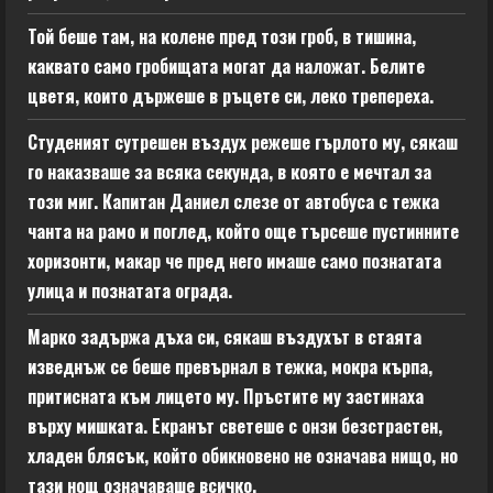
Той беше там, на колене пред този гроб, в тишина,
каквато само гробищата могат да наложат. Белите
цветя, които държеше в ръцете си, леко трепереха.
Студеният сутрешен въздух режеше гърлото му, сякаш
го наказваше за всяка секунда, в която е мечтал за
този миг. Капитан Даниел слезе от автобуса с тежка
чанта на рамо и поглед, който още търсеше пустинните
хоризонти, макар че пред него имаше само познатата
улица и познатата ограда.
Марко задържа дъха си, сякаш въздухът в стаята
изведнъж се беше превърнал в тежка, мокра кърпа,
притисната към лицето му. Пръстите му застинаха
върху мишката. Екранът светеше с онзи безстрастен,
хладен блясък, който обикновено не означава нищо, но
тази нощ означаваше всичко.