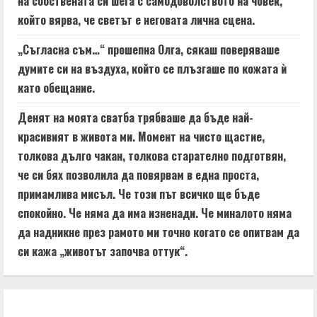
на собствената си шега с самодоволството на човек,
който вярва, че светът е неговата лична сцена.
„Съгласна съм…“ прошепна Олга, сякаш поверяваше
думите си на въздуха, който се плъзгаше по кожата ѝ
като обещание.
Денят на моята сватба трябваше да бъде най-
красивият в живота ми. Момент на чисто щастие,
толкова дълго чакан, толкова старателно подготвян,
че си бях позволила да повярвам в една проста,
примамлива мисъл. Че този път всичко ще бъде
спокойно. Че няма да има изненади. Че миналото няма
да надникне през рамото ми точно когато се опитвам да
си кажа „животът започва оттук“.