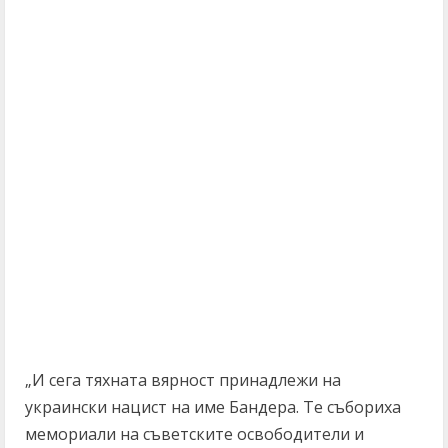
„И сега тяхната вярност принадлежи на
украински нацист на име Бандера. Те събориха
мемориали на съветските освободители и