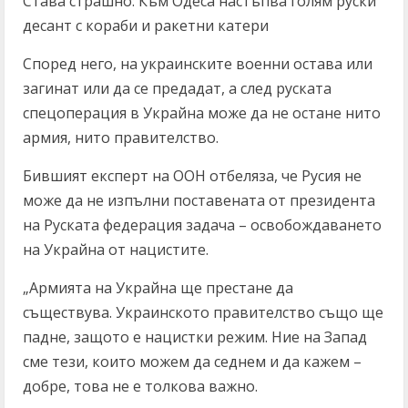
Става страшно: Към Одеса настъпва голям руски
десант с кораби и ракетни катери
Според него, на украинските военни остава или
загинат или да се предадат, а след руската
спецоперация в Украйна може да не остане нито
армия, нито правителство.
Бившият експерт на ООН отбеляза, че Русия не
може да не изпълни поставената от президента
на Руската федерация задача – освобождаването
на Украйна от нацистите.
„Армията на Украйна ще престане да
съществува. Украинското правителство също ще
падне, защото е нацистки режим. Ние на Запад
сме тези, които можем да седнем и да кажем –
добре, това не е толкова важно.