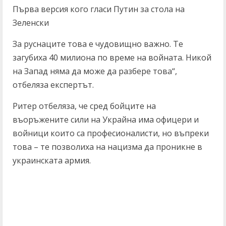
Първа версия кого гласи Путин за стола на
Зеленски
За руснаците това е чудовищно важно. Те
загубиха 40 милиона по време на войната. Никой
на Запад няма да може да разбере това“,
отбеляза експертът.
Ритер отбеляза, че сред бойците на
въоръжените сили на Украйна има офицери и
войници които са професионалисти, но въпреки
това – те позволиха на нацизма да проникне в
украинската армия.