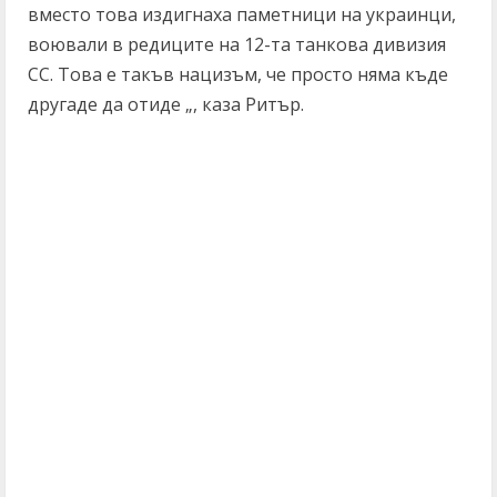
вместо това издигнаха паметници на украинци,
воювали в редиците на 12-та танкова дивизия
СС. Това е такъв нацизъм, че просто няма къде
другаде да отиде „, каза Ритър.