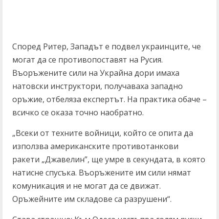
Според Ритер, Западът е подвел украинците, че
могат да се противопоставят на Русия.
Въоръжените сили на Украйна дори имаха
натовски инструктори, получаваха западно
оръжие, отбеляза експертът. На практика обаче –
всичко се оказа точно наобратно.
„Всеки от техните войници, който се опита да
използва американските противотанкови
ракети „Джавелин”, ще умре в секундата, в която
натисне спусъка. Въоръжените им сили нямат
комуникация и не могат да се движат.
Оръжейните им складове са разрушени“.