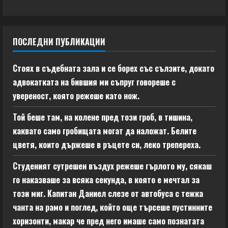
ПОСЛЕДНИ ПУБЛИКАЦИИ
Стоях в съдебната зала и се борех със сълзите, докато
адвокатката на бившия ми съпруг говореше с
увереност, която режеше като нож.
Той беше там, на колене пред този гроб, в тишина,
каквато само гробищата могат да наложат. Белите
цветя, които държеше в ръцете си, леко трепереха.
Студеният сутрешен въздух режеше гърлото му, сякаш
го наказваше за всяка секунда, в която е мечтал за
този миг. Капитан Даниел слезе от автобуса с тежка
чанта на рамо и поглед, който още търсеше пустинните
хоризонти, макар че пред него имаше само познатата