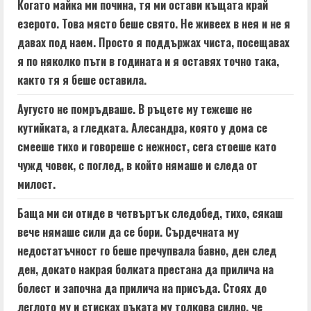
Когато майка ми почина, тя ми остави къщата край
езерото. Това място беше свято. Не живеех в нея и не я
давах под наем. Просто я поддържах чиста, посещавах
я по няколко пъти в годината и я оставях точно така,
както тя я беше оставила.
Аугусто не помръдваше. В ръцете му тежеше не
кутийката, а гледката. Алесандра, която у дома се
смееше тихо и говореше с нежност, сега стоеше като
чужд човек, с поглед, в който нямаше и следа от
милост.
Баща ми си отиде в четвъртък следобед, тихо, сякаш
вече нямаше сили да се бори. Сърдечната му
недостатъчност го беше пречупвала бавно, ден след
ден, докато накрая болката престана да прилича на
болест и започна да прилича на присъда. Стоях до
леглото му и стисках ръката му толкова силно, че