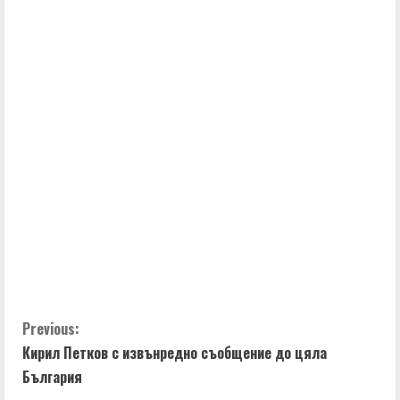
i
n
u
e
R
e
a
d
i
C
Previous:
Кирил Петков с извънредно съобщение до цяла
n
o
България