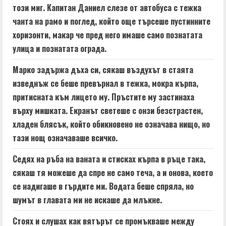
n
този миг. Капитан Даниел слезе от автобуса с тежка
чанта на рамо и поглед, който още търсеше пустинните
g
хоризонти, макар че пред него имаше само познатата
улица и познатата ограда.
Марко задържа дъха си, сякаш въздухът в стаята
изведнъж се беше превърнал в тежка, мокра кърпа,
притисната към лицето му. Пръстите му застинаха
върху мишката. Екранът светеше с онзи безстрастен,
хладен блясък, който обикновено не означава нищо, но
тази нощ означаваше всичко.
Седях на ръба на ваната и стисках кърпа в ръце така,
сякаш тя можеше да спре не само теча, а и онова, което
се надигаше в гърдите ми. Водата беше спряла, но
шумът в главата ми не искаше да млъкне.
Стоях и слушах как вятърът се промъкваше между