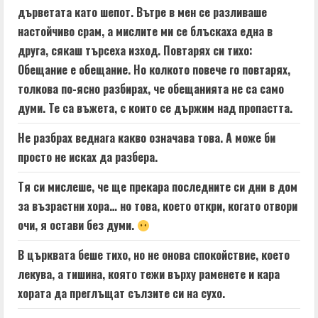
дърветата като шепот. Вътре в мен се разливаше
настойчиво срам, а мислите ми се блъскаха една в
друга, сякаш търсеха изход. Повтарях си тихо:
Обещание е обещание. Но колкото повече го повтарях,
толкова по-ясно разбирах, че обещанията не са само
думи. Те са въжета, с които се държим над пропастта.
Не разбрах веднага какво означава това. А може би
просто не исках да разбера.
Тя си мислеше, че ще прекара последните си дни в дом
за възрастни хора… но това, което откри, когато отвори
очи, я остави без думи.
В църквата беше тихо, но не онова спокойствие, което
лекува, а тишина, която тежи върху раменете и кара
хората да преглъщат сълзите си на сухо.