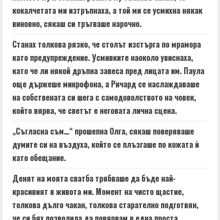
кокалчетата ми изтръпнаха, а той ми се усмихна някак
виновно, сякаш си тръгваше нарочно.
Станах толкова рязко, че столът изстърга по мрамора
като предупреждение. Усмивките наоколо увиснаха,
като че ли някой дръпна завеса пред лицата им. Паула
още държеше микрофона, а Ричард се наслаждаваше
на собствената си шега с самодоволството на човек,
който вярва, че светът е неговата лична сцена.
„Съгласна съм…“ прошепна Олга, сякаш поверяваше
думите си на въздуха, който се плъзгаше по кожата ѝ
като обещание.
Денят на моята сватба трябваше да бъде най-
красивият в живота ми. Момент на чисто щастие,
толкова дълго чакан, толкова старателно подготвян,
че си бях позволила да повярвам в една проста,