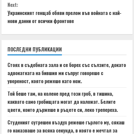
g
n
Next:
t
Украинският генщаб обяви прелом във войната с най-
нови данни от всички фронтове
i
n
ПОСЛЕДНИ ПУБЛИКАЦИИ
u
e
Стоях в съдебната зала и се борех със сълзите, докато
адвокатката на бившия ми съпруг говореше с
R
увереност, която режеше като нож.
e
Той беше там, на колене пред този гроб, в тишина,
a
каквато само гробищата могат да наложат. Белите
цветя, които държеше в ръцете си, леко трепереха.
d
Студеният сутрешен въздух режеше гърлото му, сякаш
i
го наказваше за всяка секунда, в която е мечтал за