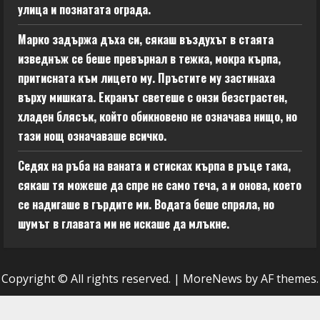
улица и познатата ограда.
Марко задържа дъха си, сякаш въздухът в стаята
изведнъж се беше превърнал в тежка, мокра кърпа,
притисната към лицето му. Пръстите му застинаха
върху мишката. Екранът светеше с онзи безстрастен,
хладен блясък, който обикновено не означава нищо, но
тази нощ означаваше всичко.
Седях на ръба на ваната и стисках кърпа в ръце така,
сякаш тя можеше да спре не само теча, а и онова, което
се надигаше в гърдите ми. Водата беше спряла, но
шумът в главата ми не искаше да млъкне.
Copyright © All rights reserved.
|
MoreNews
by AF themes.