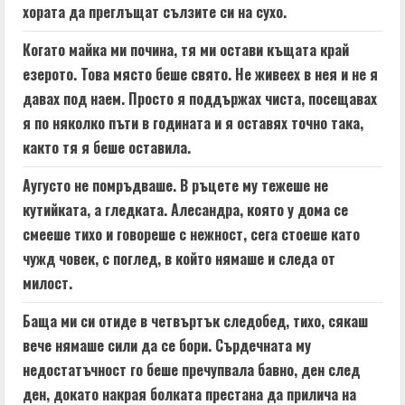
хората да преглъщат сълзите си на сухо.
Когато майка ми почина, тя ми остави къщата край
езерото. Това място беше свято. Не живеех в нея и не я
давах под наем. Просто я поддържах чиста, посещавах
я по няколко пъти в годината и я оставях точно така,
както тя я беше оставила.
Аугусто не помръдваше. В ръцете му тежеше не
кутийката, а гледката. Алесандра, която у дома се
смееше тихо и говореше с нежност, сега стоеше като
чужд човек, с поглед, в който нямаше и следа от
милост.
Баща ми си отиде в четвъртък следобед, тихо, сякаш
вече нямаше сили да се бори. Сърдечната му
недостатъчност го беше пречупвала бавно, ден след
ден, докато накрая болката престана да прилича на