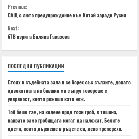
C
Previous:
i
САЩ с люто предупреждение към Китай заради Русия
o
n
Next:
n
g
бТВ изрита Биляна Гавазова
t
i
ПОСЛЕДНИ ПУБЛИКАЦИИ
n
Стоях в съдебната зала и се борех със сълзите, докато
u
адвокатката на бившия ми съпруг говореше с
e
увереност, която режеше като нож.
R
Той беше там, на колене пред този гроб, в тишина,
каквато само гробищата могат да наложат. Белите
e
цветя, които държеше в ръцете си, леко трепереха.