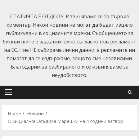
Skip
to
СТАТИЯТА Е ОТДОЛУ: Извиняваме се за първия
content
коментар. Някои новини не могат да бъдат изцяло
публикувани в социалните мрежи. Съобщението за
бисквитките е задължително съгласно нов регламент
на ЕС. Ние НЕ събираме лични данни, а рекламите ни
помагат да се издържаме, защото сме независими.
Благодарим за разбирането и се извиняваме за
неудобството.
Primary
Menu
Home
Новини
Официално! Осъдиха Марешки на 4 години затвор