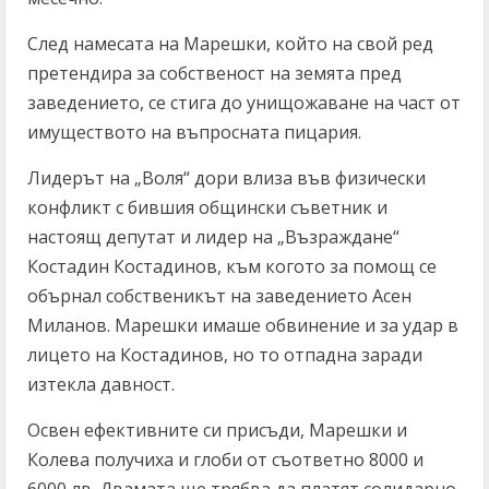
След намесата на Марешки, който на свой ред
претендира за собственост на земята пред
заведението, се стига до унищожаване на част от
имуществото на въпросната пицария.
Лидерът на „Воля“ дори влиза във физически
конфликт с бившия общински съветник и
настоящ депутат и лидер на „Възраждане“
Костадин Костадинов, към когото за помощ се
обърнал собственикът на заведението Асен
Миланов. Марешки имаше обвинение и за удар в
лицето на Костадинов, но то отпадна заради
изтекла давност.
Освен ефективните си присъди, Марешки и
Колева получиха и глоби от съответно 8000 и