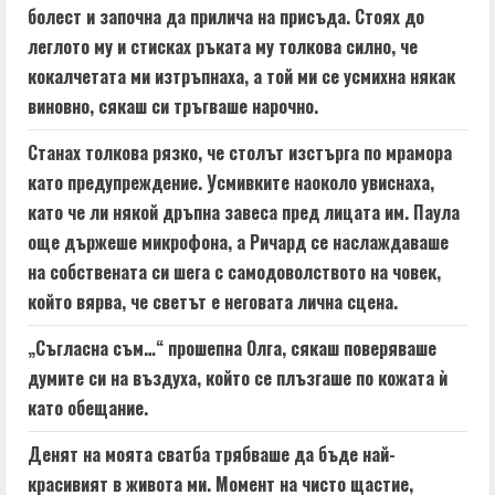
болест и започна да прилича на присъда. Стоях до
леглото му и стисках ръката му толкова силно, че
кокалчетата ми изтръпнаха, а той ми се усмихна някак
виновно, сякаш си тръгваше нарочно.
Станах толкова рязко, че столът изстърга по мрамора
като предупреждение. Усмивките наоколо увиснаха,
като че ли някой дръпна завеса пред лицата им. Паула
още държеше микрофона, а Ричард се наслаждаваше
на собствената си шега с самодоволството на човек,
който вярва, че светът е неговата лична сцена.
„Съгласна съм…“ прошепна Олга, сякаш поверяваше
думите си на въздуха, който се плъзгаше по кожата ѝ
като обещание.
Денят на моята сватба трябваше да бъде най-
красивият в живота ми. Момент на чисто щастие,