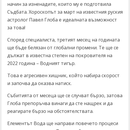
начин за изненадите, които му е подготвила
Съдбата. Хороскопът за март на известния руския
астролог Павел Глоба е идеалната възможност
за това!
Според специалиста, третият месец на годината
ще бъде белязан от глобални промени. Те ще се
дължат в известна степен на покровителя на
2022 година – Водният тигър.
Това е агресивен хищник, който набира скорост
и започва да оказва натиск.
Събитията от месеца ще се случват бързо, затова
Глоба препоръчва винаги да сте нащрек и да
реагирате бързо на обстоятелствата.
Елементът Вода ще направи повечето процеси