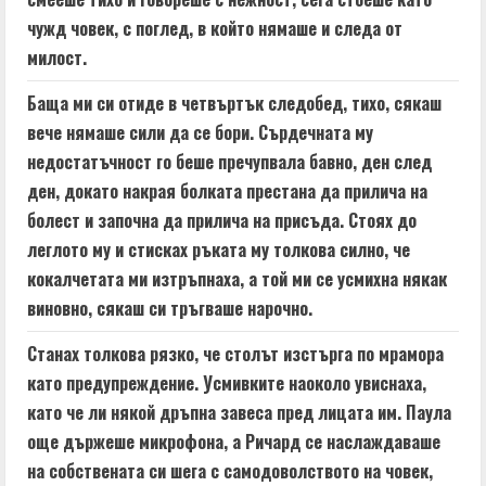
чужд човек, с поглед, в който нямаше и следа от
милост.
Баща ми си отиде в четвъртък следобед, тихо, сякаш
вече нямаше сили да се бори. Сърдечната му
недостатъчност го беше пречупвала бавно, ден след
ден, докато накрая болката престана да прилича на
болест и започна да прилича на присъда. Стоях до
леглото му и стисках ръката му толкова силно, че
кокалчетата ми изтръпнаха, а той ми се усмихна някак
виновно, сякаш си тръгваше нарочно.
Станах толкова рязко, че столът изстърга по мрамора
като предупреждение. Усмивките наоколо увиснаха,
като че ли някой дръпна завеса пред лицата им. Паула
още държеше микрофона, а Ричард се наслаждаваше
на собствената си шега с самодоволството на човек,