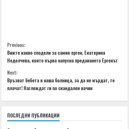
C
Previous:
Вижте какво сподели за самия ерген, Екатерина
o
Неделчева, която първа напусна предаването Ергенът
n
Next:
t
Връзват бебета в наша болница, за да не мърдат, те
плачат! Наглеждат ги по скандален начин
i
n
ПОСЛЕДНИ ПУБЛИКАЦИИ
u