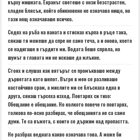
върху мишката. Екранът светеше с онзи безстрастен,
хладен блясък, който обикновено не означава нищо, но
тази нощ означаваше всичко.
Седях на ръба на ваната и стисках кърпа в ръце така,
сякаш тя можеше да спре не само теча, а и онова, което
се надигаше в гърдите ми. Водата беше спряла, но
шумът в главата ми не искаше да млъкне.
Стоях и слушах как вятърът се промъкваше между
дърветата като шепот. Вътре в мен се разливаше
настойчиво срам, а мислите ми се блъскаха една в
друга, сякаш търсеха изход. Повтарях си тихо:
Обещание е обещание. Но колкото повече го повтарях,
толкова по-ясно разбирах, че обещанията не са само
думи. Те са въжета, с които се държим над пропастта.
Не разбрах веднага какво означава това. А може би