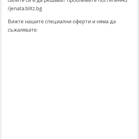
силите си и да решават проблемите постепенно.
/jenata.blitz.bg
Вижте нашите специални оферти и няма да
съжалявате: