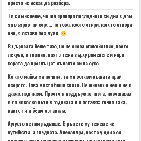
просто не исках да разбера.
Тя си мислеше, че ще прекара последните си дни в дом
за възрастни хора… но това, което откри, когато отвори
очи, я остави без думи.
В църквата беше тихо, но не онова спокойствие, което
лекува, а тишина, която тежи върху раменете и кара
хората да преглъщат сълзите си на сухо.
Когато майка ми почина, тя ми остави къщата край
езерото. Това място беше свято. Не живеех в нея и не я
давах под наем. Просто я поддържах чиста, посещавах
я по няколко пъти в годината и я оставях точно така,
както тя я беше оставила.
Аугусто не помръдваше. В ръцете му тежеше не
кутийката, а гледката. Алесандра, която у дома се
смееше тихо и говореше с нежност, сега стоеше като