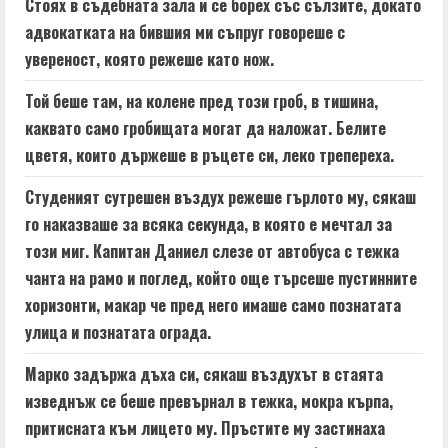
e
Стоях в съдебната зала и се борех със сълзите, докато
адвокатката на бившия ми съпруг говореше с
R
увереност, която режеше като нож.
e
Той беше там, на колене пред този гроб, в тишина,
a
каквато само гробищата могат да наложат. Белите
цветя, които държеше в ръцете си, леко трепереха.
d
Студеният сутрешен въздух режеше гърлото му, сякаш
i
го наказваше за всяка секунда, в която е мечтал за
n
този миг. Капитан Даниел слезе от автобуса с тежка
чанта на рамо и поглед, който още търсеше пустинните
g
хоризонти, макар че пред него имаше само познатата
улица и познатата ограда.
Марко задържа дъха си, сякаш въздухът в стаята
изведнъж се беше превърнал в тежка, мокра кърпа,
притисната към лицето му. Пръстите му застинаха