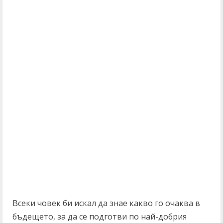
Всеки човек би искал да знае какво го очаква в
бъдещето, за да се подготви по най-добрия