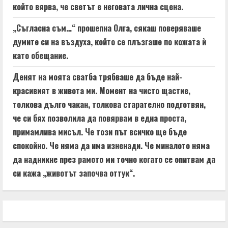
който вярва, че светът е неговата лична сцена.
„Съгласна съм…“ прошепна Олга, сякаш поверяваше
думите си на въздуха, който се плъзгаше по кожата ѝ
като обещание.
Денят на моята сватба трябваше да бъде най-
красивият в живота ми. Момент на чисто щастие,
толкова дълго чакан, толкова старателно подготвян,
че си бях позволила да повярвам в една проста,
примамлива мисъл. Че този път всичко ще бъде
спокойно. Че няма да има изненади. Че миналото няма
да надникне през рамото ми точно когато се опитвам да
си кажа „животът започва оттук“.