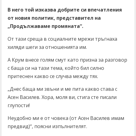
В него той изказва добрите си впечатления
от новия политик, представител на
„Продължаваме промяната“.
От тази среща в социалните мрежи тръгнаха
хиляди шеги за отношенията им.
А Крум внесе голям смут като призна за разговор
с баща си на тази тема, който бил силно
притеснен какво се случва между тях.
„Днес баща ми звъни и ме пита какво става с
Асен Василев. Хора, моля ви, стига сте писали
глупости!
Неудобно ми е от човека (от Асен Василев имам
предвид)“, поясни изпълнителят.