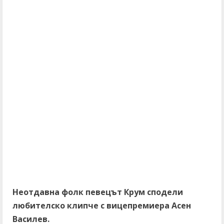
Неотдавна фолк певецът Крум сподели
любителско клипче с вицепремиера Асен
Василев.