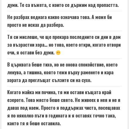
думи. Те са въжета, с които се държим над пропастта.
Не разбрах веднага какво означава това. А може би
просто не исках да разбера.
Тя си мислеше, че ще прекара последните си дни в дом
за възрастни хора… но това, което откри, когато отвори
очи, я остави без думи.
В църквата беше тихо, но не онова спокойствие, което
лекува, а тишина, която тежи върху раменете и кара
хората да преглъщат сълзите си на сухо.
Когато майка ми почина, тя ми остави къщата край
езерото. Това място беше свято. Не живеех в нея и не я
давах под наем. Просто я поддържах чиста, посещавах
я по няколко пъти в годината и я оставях точно така,
както тя я беше оставила.