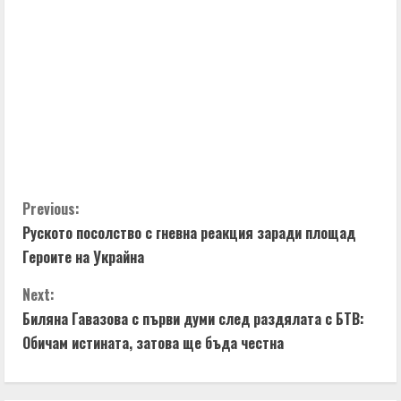
C
Previous:
Руското посолство с гневна реакция заради площад
o
Героите на Украйна
n
Next:
t
Биляна Гавазова с първи думи след раздялата с БТВ:
Обичам истината, затова ще бъда честна
i