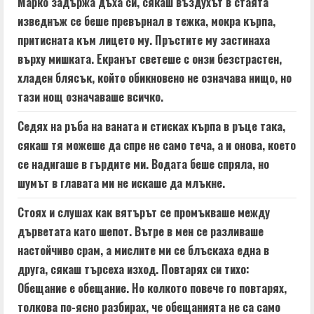
Марко задържа дъха си, сякаш въздухът в стаята
изведнъж се беше превърнал в тежка, мокра кърпа,
притисната към лицето му. Пръстите му застинаха
върху мишката. Екранът светеше с онзи безстрастен,
хладен блясък, който обикновено не означава нищо, но
тази нощ означаваше всичко.
Седях на ръба на ваната и стисках кърпа в ръце така,
сякаш тя можеше да спре не само теча, а и онова, което
се надигаше в гърдите ми. Водата беше спряла, но
шумът в главата ми не искаше да млъкне.
Стоях и слушах как вятърът се промъкваше между
дърветата като шепот. Вътре в мен се разливаше
настойчиво срам, а мислите ми се блъскаха една в
друга, сякаш търсеха изход. Повтарях си тихо:
Обещание е обещание. Но колкото повече го повтарях,
толкова по-ясно разбирах, че обещанията не са само