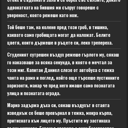
адвокатката на бившия ми съпруг говореше с
увереност, която режеше като нож.
Той беше там, на колене пред този гроб, в тишина,
каквато само гробищата могат да наложат. Белите
цветя, които държеше в ръцете си, леко трепереха.
Студеният сутрешен въздух режеше гърлото му, сякаш
го наказваше за всяка секунда, в която е мечтал за
този миг. Капитан Даниел слезе от автобуса с тежка
чанта на рамо и поглед, който още търсеше пустинните
хоризонти, макар че пред него имаше само познатата
улица и познатата ограда.
Марко задържа дъха си, сякаш въздухът в стаята
изведнъж се беше превърнал в тежка, мокра кърпа,
притисната към лицето му. Пръстите му застинаха