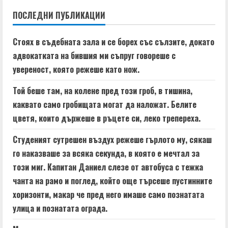
n
ПОСЛЕДНИ ПУБЛИКАЦИИ
u
e
Стоях в съдебната зала и се борех със сълзите, докато
адвокатката на бившия ми съпруг говореше с
R
увереност, която режеше като нож.
e
Той беше там, на колене пред този гроб, в тишина,
a
каквато само гробищата могат да наложат. Белите
цветя, които държеше в ръцете си, леко трепереха.
d
Студеният сутрешен въздух режеше гърлото му, сякаш
i
го наказваше за всяка секунда, в която е мечтал за
n
този миг. Капитан Даниел слезе от автобуса с тежка
чанта на рамо и поглед, който още търсеше пустинните
g
хоризонти, макар че пред него имаше само познатата
улица и познатата ограда.