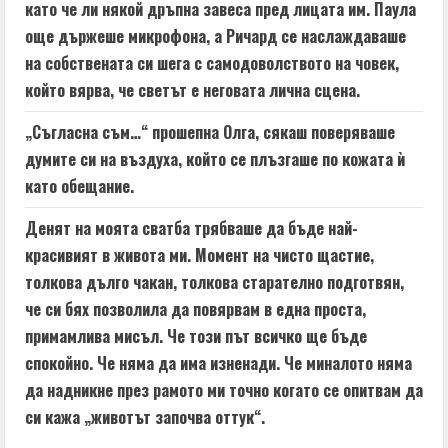
като че ли някой дръпна завеса пред лицата им. Паула
още държеше микрофона, а Ричард се наслаждаваше
на собствената си шега с самодоволството на човек,
който вярва, че светът е неговата лична сцена.
„Съгласна съм…“ прошепна Олга, сякаш поверяваше
думите си на въздуха, който се плъзгаше по кожата ѝ
като обещание.
Денят на моята сватба трябваше да бъде най-
красивият в живота ми. Момент на чисто щастие,
толкова дълго чакан, толкова старателно подготвян,
че си бях позволила да повярвам в една проста,
примамлива мисъл. Че този път всичко ще бъде
спокойно. Че няма да има изненади. Че миналото няма
да надникне през рамото ми точно когато се опитвам да
си кажа „животът започва оттук“.