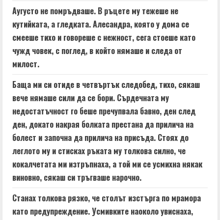
Аугусто не помръдваше. В ръцете му тежеше не
кутийката, а гледката. Алесандра, която у дома се
смееше тихо и говореше с нежност, сега стоеше като
чужд човек, с поглед, в който нямаше и следа от
милост.
Баща ми си отиде в четвъртък следобед, тихо, сякаш
вече нямаше сили да се бори. Сърдечната му
недостатъчност го беше пречупвала бавно, ден след
ден, докато накрая болката престана да прилича на
болест и започна да прилича на присъда. Стоях до
леглото му и стисках ръката му толкова силно, че
кокалчетата ми изтръпнаха, а той ми се усмихна някак
виновно, сякаш си тръгваше нарочно.
Станах толкова рязко, че столът изстърга по мрамора
като предупреждение. Усмивките наоколо увиснаха,