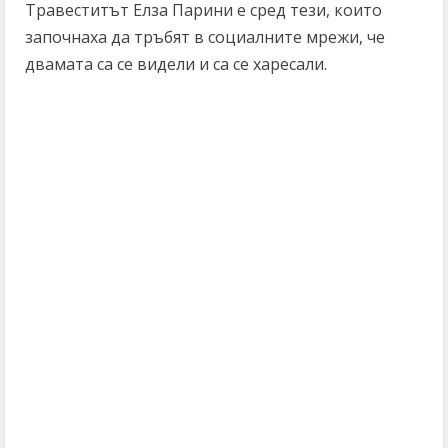
Травеститът Елза Парини е сред тези, които
започнаха да тръбят в социалните мрежи, че
двамата са се видели и са се харесали.