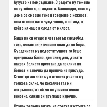
Аугусто не помръдваше. В ръцете му тежеше
не кутийката, а гледката. Алесандра, която у
дома се смееше тихо и говореше с нежност,
сега стоеше като чужд човек, с поглед, в
който нямаше и следа от милост.
Баща ми си отиде в четвъртък следобед,
тихо, сякаш вече нямаше сили да се бори.
Сърдечната му недостатъчност го беше
пречупвала бавно, ден след ден, докато
накрая болката престана да прилича на
болест и започна да прилича на присъда.
Стоях до леглото му и стисках ръката му
толкова силно, че кокалчетата ми
изтръпнаха, а той ми се усмихна някак
виновно, сякаш си тръгваше нарочно.
Станах толкова рязко, че столът изстърга по