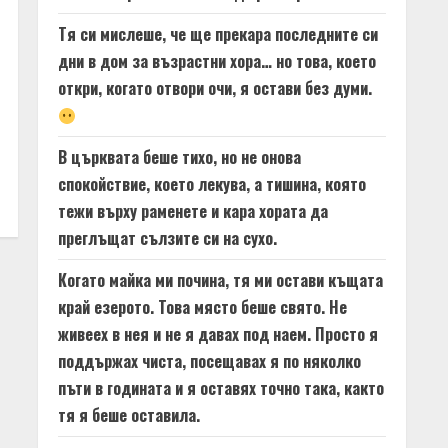
Тя си мислеше, че ще прекара последните си
дни в дом за възрастни хора… но това, което
откри, когато отвори очи, я остави без думи.
В църквата беше тихо, но не онова
спокойствие, което лекува, а тишина, която
тежи върху раменете и кара хората да
преглъщат сълзите си на сухо.
Когато майка ми почина, тя ми остави къщата
край езерото. Това място беше свято. Не
живеех в нея и не я давах под наем. Просто я
поддържах чиста, посещавах я по няколко
пъти в годината и я оставях точно така, както
тя я беше оставила.