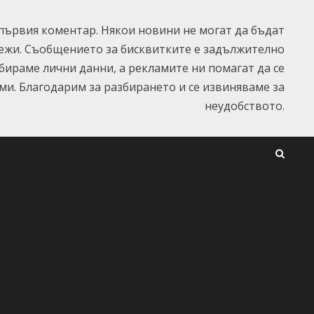
ървия коментар. Някои новини не могат да бъдат
ежи. Съобщението за бисквитките е задължително
ъбираме лични данни, а рекламите ни помагат да се
и. Благодарим за разбирането и се извиняваме за
неудобството.