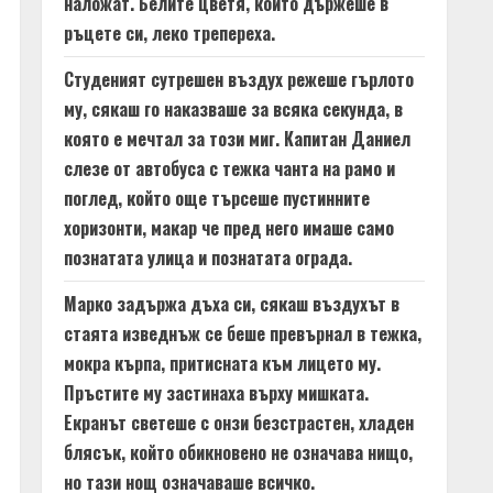
наложат. Белите цветя, които държеше в
ръцете си, леко трепереха.
Студеният сутрешен въздух режеше гърлото
му, сякаш го наказваше за всяка секунда, в
която е мечтал за този миг. Капитан Даниел
слезе от автобуса с тежка чанта на рамо и
поглед, който още търсеше пустинните
хоризонти, макар че пред него имаше само
познатата улица и познатата ограда.
Марко задържа дъха си, сякаш въздухът в
стаята изведнъж се беше превърнал в тежка,
мокра кърпа, притисната към лицето му.
Пръстите му застинаха върху мишката.
Екранът светеше с онзи безстрастен, хладен
блясък, който обикновено не означава нищо,
но тази нощ означаваше всичко.