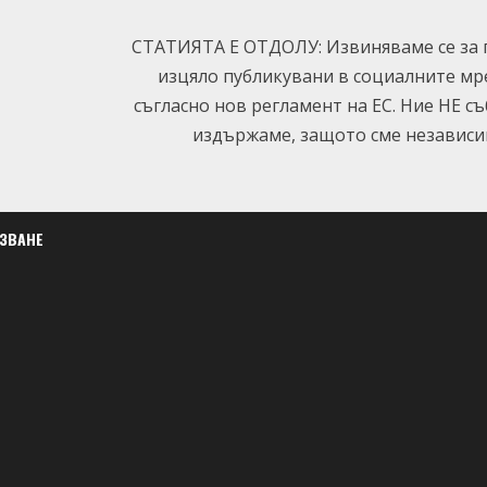
СТАТИЯТА Е ОТДОЛУ: Извиняваме се за п
изцяло публикувани в социалните мр
съгласно нов регламент на ЕС. Ние НЕ с
издържаме, защото сме независим
ЛЗВАНЕ