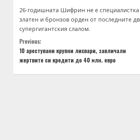
26-годишната Шифрин не е специалистка 
златен и бронзов орден от последните 
супергигантския слалом.
C
Previous:
10 арестувани крупни лихвари, завличали
o
жертвите си кредити до 40 млн. евро
n
t
i
n
u
e