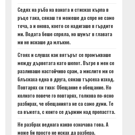
Седях на ръба на ваната и стисках кърпа в
ръце така, сякаш тя можеше да спре не само
теча, а и онова, което се надигаше в гърдите
ми. Водата беше спряла, но шумът в главата
ми не искаше да млъкне.
Стоях и слушах как вятърът се промъкваше
между дърветата като шепот. Вътре в мен се
разливаше настойчиво срам, а мислите ми се
блъскаха една в друга, сякаш търсеха изход.
Повтарях си тихо: Обещание е обещание. Но
колкото повече го повтарях, толкова по-ясно
разбирах, че обещанията не са само думи. Те
са въжета, с които се държим над пропастта.
Не разбрах веднага какво означава това. А
може би просто не исках да разбера.