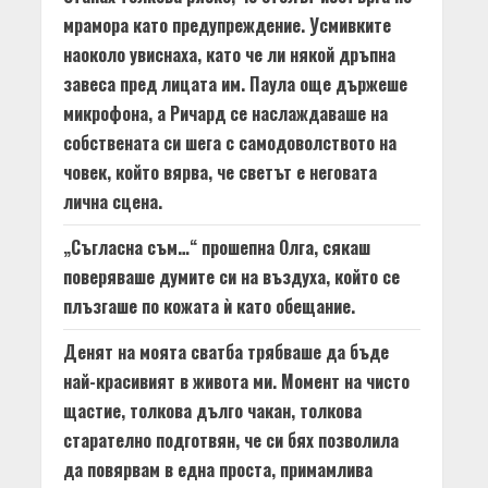
мрамора като предупреждение. Усмивките
наоколо увиснаха, като че ли някой дръпна
завеса пред лицата им. Паула още държеше
микрофона, а Ричард се наслаждаваше на
собствената си шега с самодоволството на
човек, който вярва, че светът е неговата
лична сцена.
„Съгласна съм…“ прошепна Олга, сякаш
поверяваше думите си на въздуха, който се
плъзгаше по кожата ѝ като обещание.
Денят на моята сватба трябваше да бъде
най-красивият в живота ми. Момент на чисто
щастие, толкова дълго чакан, толкова
старателно подготвян, че си бях позволила
да повярвам в една проста, примамлива