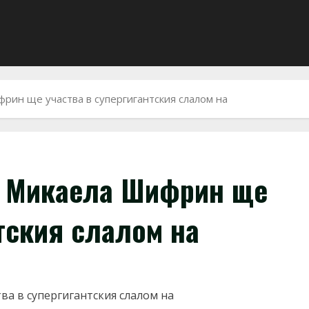
рин ще участва в супергигантския слалом на
а Микаела Шифрин ще
тския слалом на