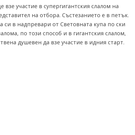
взе участие в супергигантския слалом на
дставител на отбора. Състезанието е в петък.
а си в надпревари от Световната купа по ски
алома, по този способ и в гигантския слалом,
твена душевен да взе участие в идния старт.