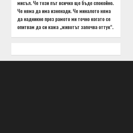
мисъл. Че този път всичко ще бъде спокойно.
Че няма да има изненади. Че миналото няма
да надникне през рамото ми точно когато се
опитвам да си кажа „животът започва оттук“.