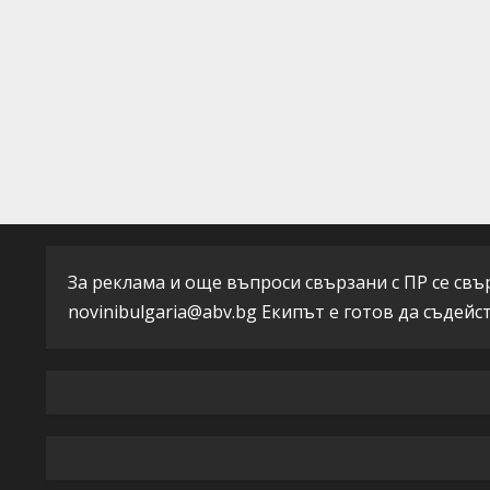
За реклама и още въпроси свързани с ПР се свърж
novinibulgaria@abv.bg
Екипът е готов да съдейс