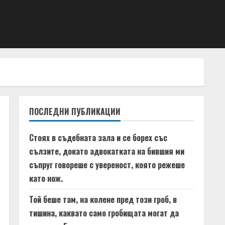
ПОСЛЕДНИ ПУБЛИКАЦИИ
Стоях в съдебната зала и се борех със
сълзите, докато адвокатката на бившия ми
съпруг говореше с увереност, която режеше
като нож.
Той беше там, на колене пред този гроб, в
тишина, каквато само гробищата могат да