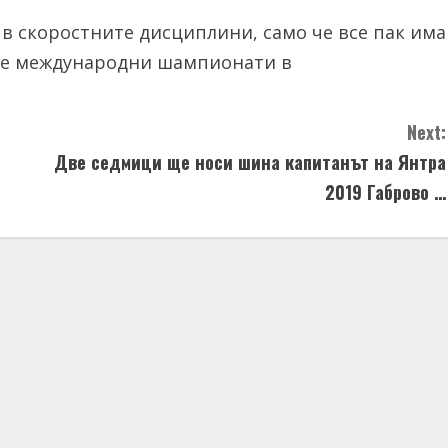
в скоростните дисциплини, само че все пак има
две международни шампионати в
Next:
Две седмици ще носи шина капитанът на Янтра
2019 Габрово …