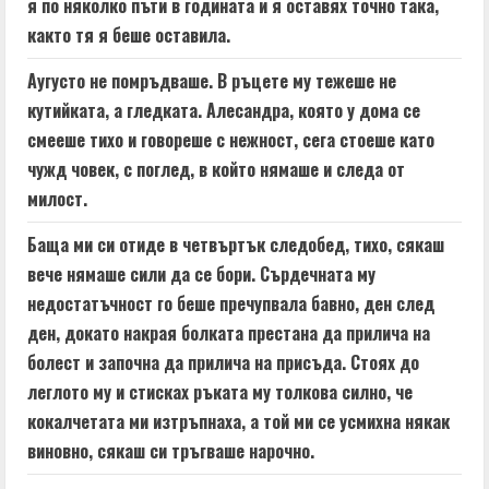
я по няколко пъти в годината и я оставях точно така,
както тя я беше оставила.
Аугусто не помръдваше. В ръцете му тежеше не
кутийката, а гледката. Алесандра, която у дома се
смееше тихо и говореше с нежност, сега стоеше като
чужд човек, с поглед, в който нямаше и следа от
милост.
Баща ми си отиде в четвъртък следобед, тихо, сякаш
вече нямаше сили да се бори. Сърдечната му
недостатъчност го беше пречупвала бавно, ден след
ден, докато накрая болката престана да прилича на
болест и започна да прилича на присъда. Стоях до
леглото му и стисках ръката му толкова силно, че
кокалчетата ми изтръпнаха, а той ми се усмихна някак
виновно, сякаш си тръгваше нарочно.