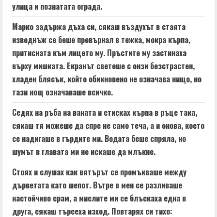
улица и познатата ограда.
Марко задържа дъха си, сякаш въздухът в стаята
изведнъж се беше превърнал в тежка, мокра кърпа,
притисната към лицето му. Пръстите му застинаха
върху мишката. Екранът светеше с онзи безстрастен,
хладен блясък, който обикновено не означава нищо, но
тази нощ означаваше всичко.
Седях на ръба на ваната и стисках кърпа в ръце така,
сякаш тя можеше да спре не само теча, а и онова, което
се надигаше в гърдите ми. Водата беше спряла, но
шумът в главата ми не искаше да млъкне.
Стоях и слушах как вятърът се промъкваше между
дърветата като шепот. Вътре в мен се разливаше
настойчиво срам, а мислите ми се блъскаха една в
друга, сякаш търсеха изход. Повтарях си тихо: