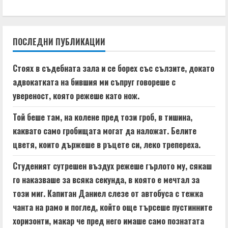
i
n
ПОСЛЕДНИ ПУБЛИКАЦИИ
u
e
Стоях в съдебната зала и се борех със сълзите, докато
адвокатката на бившия ми съпруг говореше с
R
увереност, която режеше като нож.
e
Той беше там, на колене пред този гроб, в тишина,
a
каквато само гробищата могат да наложат. Белите
цветя, които държеше в ръцете си, леко трепереха.
d
Студеният сутрешен въздух режеше гърлото му, сякаш
i
го наказваше за всяка секунда, в която е мечтал за
n
този миг. Капитан Даниел слезе от автобуса с тежка
чанта на рамо и поглед, който още търсеше пустинните
g
хоризонти, макар че пред него имаше само познатата