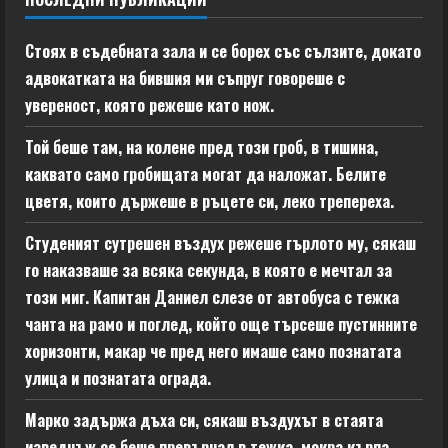
Стоях в съдебната зала и се борех със сълзите, докато
адвокатката на бившия ми съпруг говореше с
увереност, която режеше като нож.
Той беше там, на колене пред този гроб, в тишина,
каквато само гробищата могат да наложат. Белите
цветя, които държеше в ръцете си, леко трепереха.
Студеният сутрешен въздух режеше гърлото му, сякаш
го наказваше за всяка секунда, в която е мечтал за
този миг. Капитан Даниел слезе от автобуса с тежка
чанта на рамо и поглед, който още търсеше пустинните
хоризонти, макар че пред него имаше само познатата
улица и познатата ограда.
Марко задържа дъха си, сякаш въздухът в стаята
изведнъж се беше превърнал в тежка, мокра кърпа,