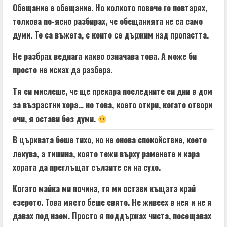
Обещание е обещание. Но колкото повече го повтарях,
толкова по-ясно разбирах, че обещанията не са само
думи. Те са въжета, с които се държим над пропастта.
Не разбрах веднага какво означава това. А може би
просто не исках да разбера.
Тя си мислеше, че ще прекара последните си дни в дом
за възрастни хора… но това, което откри, когато отвори
очи, я остави без думи.
В църквата беше тихо, но не онова спокойствие, което
лекува, а тишина, която тежи върху раменете и кара
хората да преглъщат сълзите си на сухо.
Когато майка ми почина, тя ми остави къщата край
езерото. Това място беше свято. Не живеех в нея и не я
давах под наем. Просто я поддържах чиста, посещавах