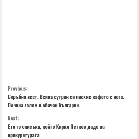
C
Previous:
Скръбна вест. Всяка сутрин си пиехме кафето с него.
o
Почина голям и обичан българин
n
Next:
t
Ето го списъка, който Кирил Петков даде на
прокуратурата