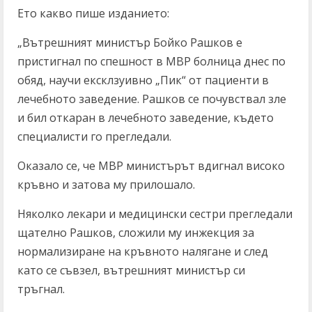
Ето какво пише изданието:
„Вътрешният министър Бойко Рашков е
пристигнал по спешност в МВР болница днес по
обяд, научи ексклзуивно „Пик“ от пациенти в
лечебното заведение. Рашков се почувствал зле
и бил откаран в лечебното заведение, където
специалисти го прегледали.
Оказало се, че МВР министърът вдигнал високо
кръвно и затова му прилошало.
Няколко лекари и медицински сестри прегледали
щателно Рашков, сложили му инжекция за
нормализиране на кръвното налягане и след
като се съвзел, вътрешният министър си
тръгнал.