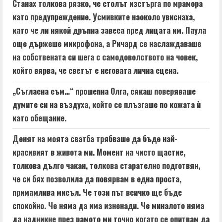
Станах толкова рязко, че столът изстърга по мрамора
като предупреждение. Усмивките наоколо увиснаха,
като че ли някой дръпна завеса пред лицата им. Паула
още държеше микрофона, а Ричард се наслаждаваше
на собствената си шега с самодоволството на човек,
който вярва, че светът е неговата лична сцена.
„Съгласна съм…“ прошепна Олга, сякаш поверяваше
думите си на въздуха, който се плъзгаше по кожата ѝ
като обещание.
Денят на моята сватба трябваше да бъде най-
красивият в живота ми. Момент на чисто щастие,
толкова дълго чакан, толкова старателно подготвян,
че си бях позволила да повярвам в една проста,
примамлива мисъл. Че този път всичко ще бъде
спокойно. Че няма да има изненади. Че миналото няма
да надникне през рамото ми точно когато се опитвам да