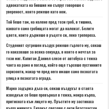
e
адвокатката на бившия ми съпруг говореше с
увереност, която режеше като нож.
R
Той беше там, на колене пред този гроб, в тишина,
e
каквато само гробищата могат да наложат. Белите
a
цветя, които държеше в ръцете си, леко трепереха.
d
Студеният сутрешен въздух режеше гърлото му, сякаш
го наказваше за всяка секунда, в която е мечтал за
i
този миг. Капитан Даниел слезе от автобуса с тежка
n
чанта на рамо и поглед, който още търсеше пустинните
хоризонти, макар че пред него имаше само познатата
g
улица и познатата ограда.
Марко задържа дъха си, сякаш въздухът в стаята
изведнъж се беше превърнал в тежка, мокра кърпа,
притисната към лицето му. Пръстите му застинаха
върху мишката. Екранът светеше с онзи безстрастен,