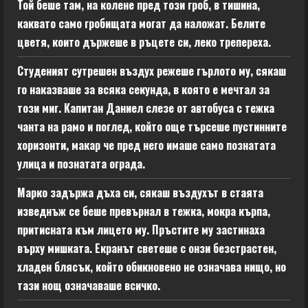
Той беше там, на колене пред този гроб, в тишина,
каквато само гробищата могат да наложат. Белите
цветя, които държеше в ръцете си, леко трепереха.
Студеният сутрешен въздух режеше гърлото му, сякаш
го наказваше за всяка секунда, в която е мечтал за
този миг. Капитан Даниел слезе от автобуса с тежка
чанта на рамо и поглед, който още търсеше пустинните
хоризонти, макар че пред него имаше само познатата
улица и познатата ограда.
Марко задържа дъха си, сякаш въздухът в стаята
изведнъж се беше превърнал в тежка, мокра кърпа,
притисната към лицето му. Пръстите му застинаха
върху мишката. Екранът светеше с онзи безстрастен,
хладен блясък, който обикновено не означава нищо, но
тази нощ означаваше всичко.