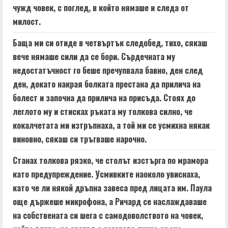
чужд човек, с поглед, в който нямаше и следа от
милост.
Баща ми си отиде в четвъртък следобед, тихо, сякаш
вече нямаше сили да се бори. Сърдечната му
недостатъчност го беше пречупвала бавно, ден след
ден, докато накрая болката престана да прилича на
болест и започна да прилича на присъда. Стоях до
леглото му и стисках ръката му толкова силно, че
кокалчетата ми изтръпнаха, а той ми се усмихна някак
виновно, сякаш си тръгваше нарочно.
Станах толкова рязко, че столът изстърга по мрамора
като предупреждение. Усмивките наоколо увиснаха,
като че ли някой дръпна завеса пред лицата им. Паула
още държеше микрофона, а Ричард се наслаждаваше
на собствената си шега с самодоволството на човек,