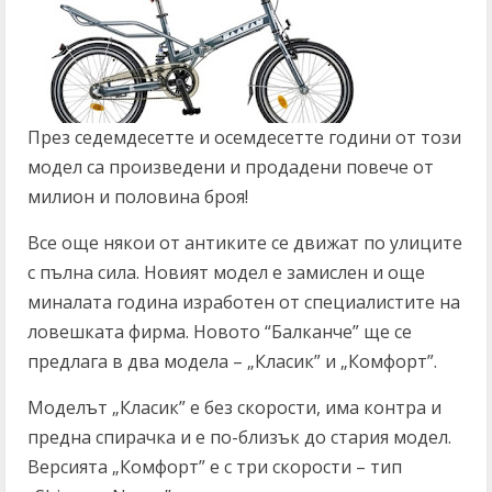
През седемдесетте и осемдесетте години от този
модел са произведени и продадени повече от
милион и половина броя!
Все още някои от антиките се движат по улиците
с пълна сила. Новият модел е замислен и още
миналата година изработен от специалистите на
ловешката фирма. Новото “Балканче” ще се
предлага в два модела – „Класик” и „Комфорт”.
Моделът „Класик” е без скорости, има контра и
предна спирачка и е по-близък до стария модел.
Версията „Комфорт” е с три скорости – тип