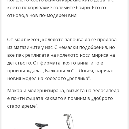
което покорявахме големите баири. Ето го
отново,в нов по-модерен вид!
От март месец колелото започва да се продава
из магазините у нас. С немалки подобрения, но
все пак репликата на колелото носи мириса на
детството. От фирмата, която винаги го е
произвеждала, „Балканвело” – Ловеч, наричат
новия модел на колелото „реплика”.
Макар и модернизирана, визията на велосипеда
е почти същата каквато я помним в „доброто
старо време”.