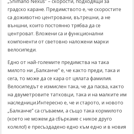
„Shimano Nexus” – скорости, подходящи за
градско каране. Предимството е, че скоростите
са доживотно центровани, вътрешни, а не
външни, които постоянно трябва да се
центроват. Вложени са и функционални
компоненти от световно наложени марки
велосипеди.
Едно от най-големите предимства на така
милото ни „Балканче” е, че както преди, така и
сега, то може да се кара от цялата фамилия.
Велосипедът е измислен така, че да пасва, както
на двуметровите татковци, така и на малките им
наследници.Интересно е, че и старото, и новото
„Балканче” са сгъваеми, а също така кормилото
(което не можем да сбъркаме с никое друго
колело!) е пресъздадено едно към едно и в новия