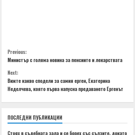
C
Previous:
Министър с голяма новина за пенсиите и лекарствата
o
Next:
n
Вижте какво сподели за самия ерген, Екатерина
t
Неделчева, която първа напусна предаването Ергенът
i
n
ПОСЛЕДНИ ПУБЛИКАЦИИ
u
Стоях в съдебната зала и се борех със сълзите, докато