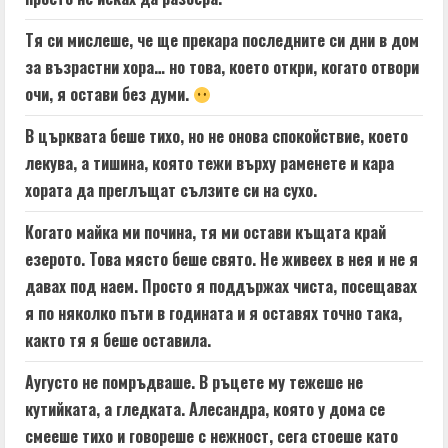
Тя си мислеше, че ще прекара последните си дни в дом
за възрастни хора… но това, което откри, когато отвори
очи, я остави без думи.
В църквата беше тихо, но не онова спокойствие, което
лекува, а тишина, която тежи върху раменете и кара
хората да преглъщат сълзите си на сухо.
Когато майка ми почина, тя ми остави къщата край
езерото. Това място беше свято. Не живеех в нея и не я
давах под наем. Просто я поддържах чиста, посещавах
я по няколко пъти в годината и я оставях точно така,
както тя я беше оставила.
Аугусто не помръдваше. В ръцете му тежеше не
кутийката, а гледката. Алесандра, която у дома се
смееше тихо и говореше с нежност, сега стоеше като