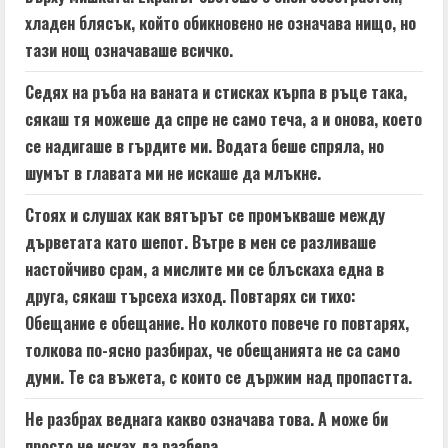
хладен блясък, който обикновено не означава нищо, но
тази нощ означаваше всичко.
Седях на ръба на ваната и стисках кърпа в ръце така,
сякаш тя можеше да спре не само теча, а и онова, което
се надигаше в гърдите ми. Водата беше спряла, но
шумът в главата ми не искаше да млъкне.
Стоях и слушах как вятърът се промъкваше между
дърветата като шепот. Вътре в мен се разливаше
настойчиво срам, а мислите ми се блъскаха една в
друга, сякаш търсеха изход. Повтарях си тихо:
Обещание е обещание. Но колкото повече го повтарях,
толкова по-ясно разбирах, че обещанията не са само
думи. Те са въжета, с които се държим над пропастта.
Не разбрах веднага какво означава това. А може би
просто не исках да разбера.