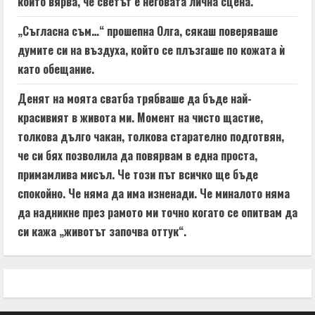
който вярва, че светът е неговата лична сцена.
„Съгласна съм…“ прошепна Олга, сякаш поверяваше
думите си на въздуха, който се плъзгаше по кожата ѝ
като обещание.
Денят на моята сватба трябваше да бъде най-
красивият в живота ми. Момент на чисто щастие,
толкова дълго чакан, толкова старателно подготвян,
че си бях позволила да повярвам в една проста,
примамлива мисъл. Че този път всичко ще бъде
спокойно. Че няма да има изненади. Че миналото няма
да надникне през рамото ми точно когато се опитвам да
си кажа „животът започва оттук“.