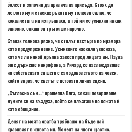
болест и започна да прилича на присъда. Стоях до
леглото му и стисках ръката му толкова силно, че
кокалчетата ми изтръпнаха, а той ми се усмихна някак
виновно, сякаш си тръгваше нарочно.
Станах толкова рязко, че столът изстърга по мрамора
като предупреждение. Усмивките наоколо увиснаха,
като че ли някой дръпна завеса пред лицата им. Паула
още държеше микрофона, а Ричард се наслаждаваше
на собствената си шега с самодоволството на човек,
който вярва, че светът е неговата лична сцена.
„Съгласна съм…“ прошепна Олга, сякаш поверяваше
думите си на въздуха, който се плъзгаше по кожата ѝ
като обещание.
Денят на моята сватба трябваше да бъде най-
красивият в живота ми. Момент на чисто щастие,