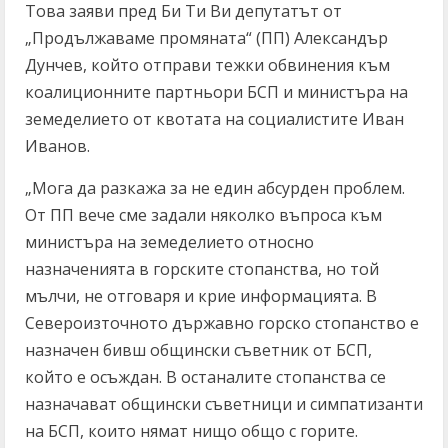
Това заяви пред Би Ти Ви депутатът от
„Продължаваме промяната“ (ПП) Александър
Дунчев, който отправи тежки обвинения към
коалиционните партньори БСП и министъра на
земеделието от квотата на социалистите Иван
Иванов.
„Мога да разкажа за не един абсурден проблем.
От ПП вече сме задали няколко въпроса към
министъра на земеделието относно
назначенията в горските стопанства, но той
мълчи, не отговаря и крие информацията. В
Североизточното държавно горско стопанство е
назначен бивш общински съветник от БСП,
който е осъждан. В останалите стопанства се
назначават общински съветници и симпатизанти
на БСП, които нямат нищо общо с горите.