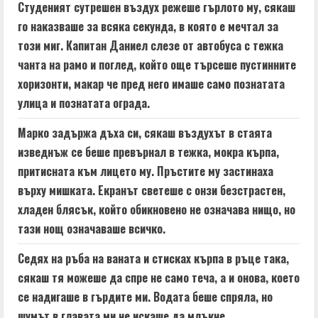
a
Студеният сутрешен въздух режеше гърлото му, сякаш
d
го наказваше за всяка секунда, в която е мечтал за
този миг. Капитан Даниел слезе от автобуса с тежка
i
чанта на рамо и поглед, който още търсеше пустинните
n
хоризонти, макар че пред него имаше само познатата
улица и познатата ограда.
g
Марко задържа дъха си, сякаш въздухът в стаята
изведнъж се беше превърнал в тежка, мокра кърпа,
притисната към лицето му. Пръстите му застинаха
върху мишката. Екранът светеше с онзи безстрастен,
хладен блясък, който обикновено не означава нищо, но
тази нощ означаваше всичко.
Седях на ръба на ваната и стисках кърпа в ръце така,
сякаш тя можеше да спре не само теча, а и онова, което
се надигаше в гърдите ми. Водата беше спряла, но
шумът в главата ми не искаше да млъкне.