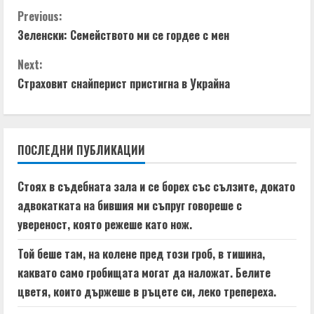
C
Previous:
Зеленски: Семейството ми се гордее с мен
o
Next:
n
Страховит снайперист пристигна в Украйна
t
i
ПОСЛЕДНИ ПУБЛИКАЦИИ
n
Стоях в съдебната зала и се борех със сълзите, докато
u
адвокатката на бившия ми съпруг говореше с
e
увереност, която режеше като нож.
R
Той беше там, на колене пред този гроб, в тишина,
каквато само гробищата могат да наложат. Белите
e
цветя, които държеше в ръцете си, леко трепереха.