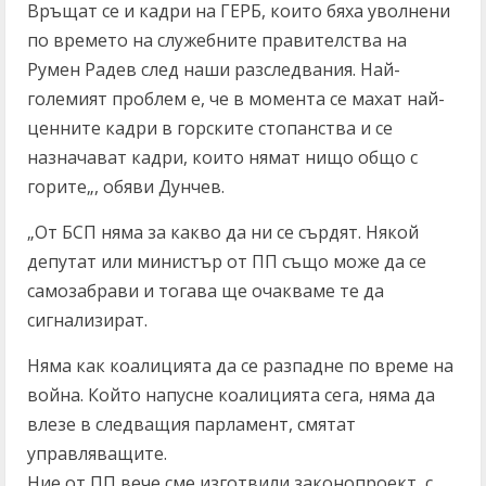
Връщат се и кадри на ГЕРБ, които бяха уволнени
по времето на служебните правителства на
Румен Радев след наши разследвания. Най-
големият проблем е, че в момента се махат най-
ценните кадри в горските стопанства и се
назначават кадри, които нямат нищо общо с
горите„, обяви Дунчев.
„От БСП няма за какво да ни се сърдят. Някой
депутат или министър от ПП също може да се
самозабрави и тогава ще очакваме те да
сигнализират.
Няма как коалицията да се разпадне по време на
война. Който напусне коалицията сега, няма да
влезе в следващия парламент, смятат
управляващите.
Ние от ПП вече сме изготвили законопроект, с