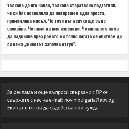
толкова дълго чакан, толкова старателно подготвян,
че си бях позволила да повярвам в една проста,
примамлива мисъл. Че този път всичко ще бъде
спокойно. Че няма да има изненади. Че миналото няма
да надникне през рамото ми точно когато се опитвам да
си кажа „животът започва оттук“.
За реклама и още въпроси свързани с ПР се
свържете с нас на e-mail:
novinibulgaria@abv.bg
Екипът е готов да съдейства при нужда.