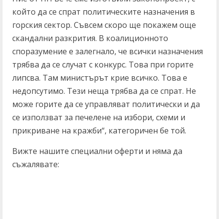
който да се спрат политическите назначения в
горския сектор. Съвсем скоро ще покажем още
скандални разкрития. В коалиционното
споразумение е залегнало, че всички назначения
трябва да се случат с конкурс. Това при горите
липсва. Там министърът крие всичко. Това е
недопсутимо. Тези неща трябва да се спрат. Не
може горите да се управляват политически и да
се използват за печелене на избори, схеми и
прикриване на кражби“, категоричен бе той.
Вижте нашите специални оферти и няма да
съжалявате:
C
o