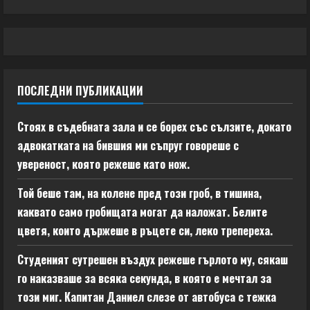
ПОСЛЕДНИ ПУБЛИКАЦИИ
Стоях в съдебната зала и се борех със сълзите, докато
адвокатката на бившия ми съпруг говореше с
увереност, която режеше като нож.
Той беше там, на колене пред този гроб, в тишина,
каквато само гробищата могат да наложат. Белите
цветя, които държеше в ръцете си, леко трепереха.
Студеният сутрешен въздух режеше гърлото му, сякаш
го наказваше за всяка секунда, в която е мечтал за
този миг. Капитан Даниел слезе от автобуса с тежка