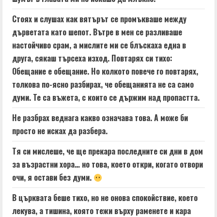
Стоях и слушах как вятърът се промъкваше между
дърветата като шепот. Вътре в мен се разливаше
настойчиво срам, а мислите ми се блъскаха една в
друга, сякаш търсеха изход. Повтарях си тихо:
Обещание е обещание. Но колкото повече го повтарях,
толкова по-ясно разбирах, че обещанията не са само
думи. Те са въжета, с които се държим над пропастта.
Не разбрах веднага какво означава това. А може би
просто не исках да разбера.
Тя си мислеше, че ще прекара последните си дни в дом
за възрастни хора… но това, което откри, когато отвори
очи, я остави без думи.
В църквата беше тихо, но не онова спокойствие, което
лекува, а тишина, която тежи върху раменете и кара