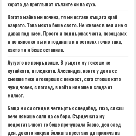
хората да преглъщат сълзите си на сухо.
Когато майка ми почина, тя ми остави къщата край
езерото. Това място беше свято. Не живеех в нея и не я
давах под наем. Просто я поддържах чиста, посещавах
я по няколко пъти в годината и я оставях точно така,
както тя я беше оставила.
Аугусто не помръдваше. В ръцете му тежеше не
кутийката, а гледката. Алесандра, която у дома се
смееше тихо и говореше с нежност, сега стоеше като
чужд човек, с поглед, в който нямаше и следа от
милост.
Баща ми си отиде в четвъртък следобед, тихо, сякаш
вече нямаше сили да се бори. Сърдечната му
недостатъчност го беше пречупвала бавно, ден след
ден, докато накрая болката престана да прилича на