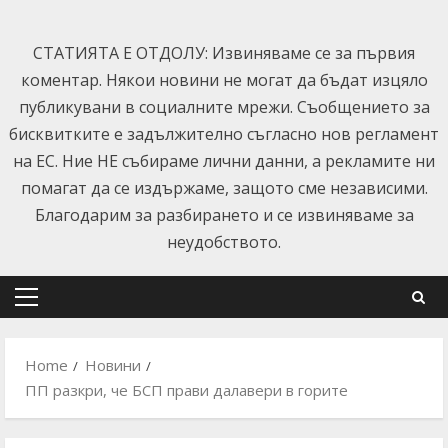
Skip
to
СТАТИЯТА Е ОТДОЛУ: Извиняваме се за първия
content
коментар. Някои новини не могат да бъдат изцяло
публикувани в социалните мрежи. Съобщението за
бисквитките е задължително съгласно нов регламент
на ЕС. Ние НЕ събираме лични данни, а рекламите ни
помагат да се издържаме, защото сме независими.
Благодарим за разбирането и се извиняваме за
неудобството.
Primary
Menu
Home
Новини
ПП разкри, че БСП прави далавери в горите