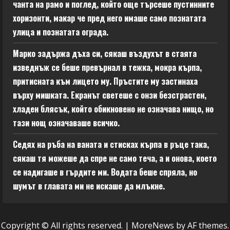
чанта на рамо и поглед, който още търсеше пустинните
хоризонти, макар че пред него имаше само познатата
улица и познатата ограда.
Марко задържа дъха си, сякаш въздухът в стаята
изведнъж се беше превърнал в тежка, мокра кърпа,
притисната към лицето му. Пръстите му застинаха
върху мишката. Екранът светеше с онзи безстрастен,
хладен блясък, който обикновено не означава нищо, но
тази нощ означаваше всичко.
Седях на ръба на ваната и стисках кърпа в ръце така,
сякаш тя можеше да спре не само теча, а и онова, което
се надигаше в гърдите ми. Водата беше спряла, но
шумът в главата ми не искаше да млъкне.
Copyright © All rights reserved.
|
MoreNews
by AF themes.