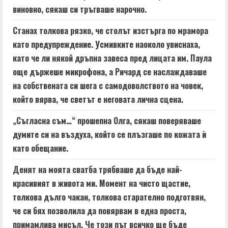
виновно, сякаш си тръгваше нарочно.
Станах толкова рязко, че столът изстърга по мрамора
като предупреждение. Усмивките наоколо увиснаха,
като че ли някой дръпна завеса пред лицата им. Паула
още държеше микрофона, а Ричард се наслаждаваше
на собствената си шега с самодоволството на човек,
който вярва, че светът е неговата лична сцена.
„Съгласна съм…“ прошепна Олга, сякаш поверяваше
думите си на въздуха, който се плъзгаше по кожата ѝ
като обещание.
Денят на моята сватба трябваше да бъде най-
красивият в живота ми. Момент на чисто щастие,
толкова дълго чакан, толкова старателно подготвян,
че си бях позволила да повярвам в една проста,
примамлива мисъл. Че този път всичко ще бъде