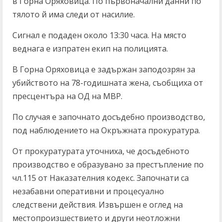
в Горна Оряховица. По първоначални данни по
тялото й има следи от насилие.
Сигнал е подаден около 13:30 часа. На място
веднага е изпратен екип на полицията.
В Горна Оряховица е задържан заподозрян за
убийството на 78-годишната жена, съобщиха от
пресцентъра на ОД на МВР.
По случая е започнато досъдебно производство,
под наблюдението на Окръжната прокуратура.
От прокуратурата уточниха, че досъдебното
производство е образувано за престъпление по
чл.115 от Наказателния кодекс. Започнати са
незабавни оперативни и процесуално
следствени действия. Извършен е оглед на
местопроизшествието и други неотложни