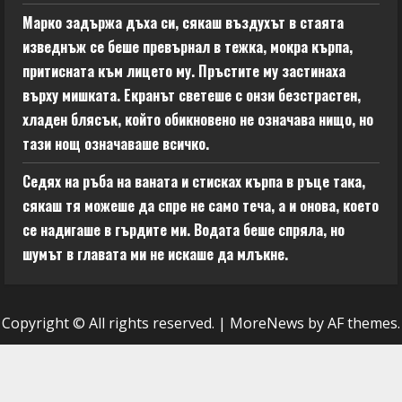
Марко задържа дъха си, сякаш въздухът в стаята
изведнъж се беше превърнал в тежка, мокра кърпа,
притисната към лицето му. Пръстите му застинаха
върху мишката. Екранът светеше с онзи безстрастен,
хладен блясък, който обикновено не означава нищо, но
тази нощ означаваше всичко.
Седях на ръба на ваната и стисках кърпа в ръце така,
сякаш тя можеше да спре не само теча, а и онова, което
се надигаше в гърдите ми. Водата беше спряла, но
шумът в главата ми не искаше да млъкне.
Copyright © All rights reserved.
|
MoreNews
by AF themes.