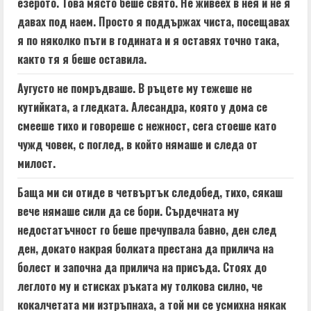
езерото. Това място беше свято. Не живеех в нея и не я
давах под наем. Просто я поддържах чиста, посещавах
я по няколко пъти в годината и я оставях точно така,
както тя я беше оставила.
Аугусто не помръдваше. В ръцете му тежеше не
кутийката, а гледката. Алесандра, която у дома се
смееше тихо и говореше с нежност, сега стоеше като
чужд човек, с поглед, в който нямаше и следа от
милост.
Баща ми си отиде в четвъртък следобед, тихо, сякаш
вече нямаше сили да се бори. Сърдечната му
недостатъчност го беше пречупвала бавно, ден след
ден, докато накрая болката престана да прилича на
болест и започна да прилича на присъда. Стоях до
леглото му и стисках ръката му толкова силно, че
кокалчетата ми изтръпнаха, а той ми се усмихна някак