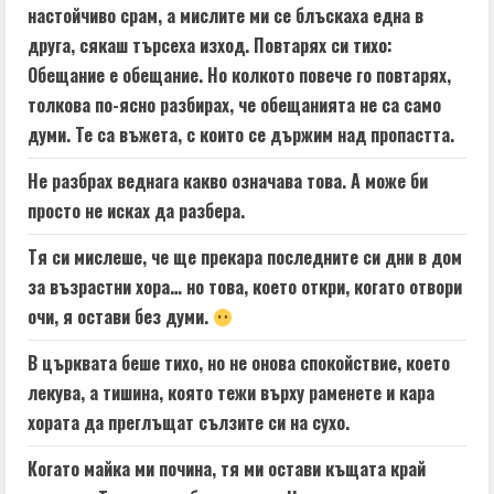
настойчиво срам, а мислите ми се блъскаха една в
друга, сякаш търсеха изход. Повтарях си тихо:
Обещание е обещание. Но колкото повече го повтарях,
толкова по-ясно разбирах, че обещанията не са само
думи. Те са въжета, с които се държим над пропастта.
Не разбрах веднага какво означава това. А може би
просто не исках да разбера.
Тя си мислеше, че ще прекара последните си дни в дом
за възрастни хора… но това, което откри, когато отвори
очи, я остави без думи.
В църквата беше тихо, но не онова спокойствие, което
лекува, а тишина, която тежи върху раменете и кара
хората да преглъщат сълзите си на сухо.
Когато майка ми почина, тя ми остави къщата край