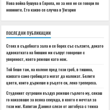
t
Нова война бушува в Европа, но за нея не се говори по
новините. Ето какво се случва в Унгария
i
n
ПОСЛЕДНИ ПУБЛИКАЦИИ
u
e
Стоях в съдебната зала и се борех със сълзите, докато
адвокатката на бившия ми съпруг говореше с
R
увереност, която режеше като нож.
e
Той беше там, на колене пред този гроб, в тишина,
a
каквато само гробищата могат да наложат. Белите
цветя, които държеше в ръцете си, леко трепереха.
d
Студеният сутрешен въздух режеше гърлото му, сякаш
i
го наказваше за всяка секунда, в която е мечтал за
n
този миг. Капитан Даниел слезе от автобуса с тежка