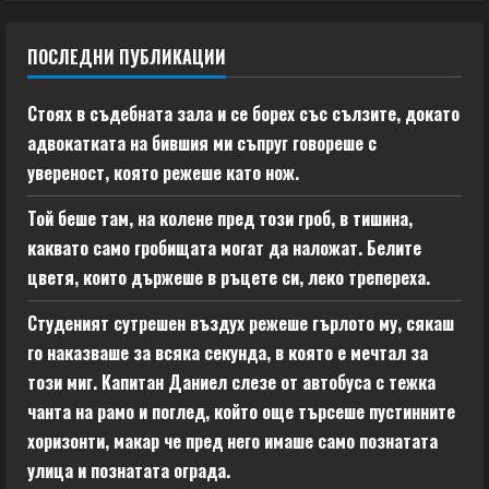
ПОСЛЕДНИ ПУБЛИКАЦИИ
Стоях в съдебната зала и се борех със сълзите, докато
адвокатката на бившия ми съпруг говореше с
увереност, която режеше като нож.
Той беше там, на колене пред този гроб, в тишина,
каквато само гробищата могат да наложат. Белите
цветя, които държеше в ръцете си, леко трепереха.
Студеният сутрешен въздух режеше гърлото му, сякаш
го наказваше за всяка секунда, в която е мечтал за
този миг. Капитан Даниел слезе от автобуса с тежка
чанта на рамо и поглед, който още търсеше пустинните
хоризонти, макар че пред него имаше само познатата
улица и познатата ограда.