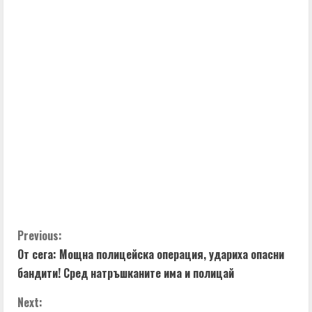
C
Previous:
От сега: Мощна полицейска операция, удариха опасни
o
бандити! Сред натръшканите има и полицай
n
Next: