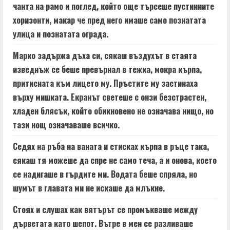
чанта на рамо и поглед, който още търсеше пустинните
g
хоризонти, макар че пред него имаше само познатата
улица и познатата ограда.
Марко задържа дъха си, сякаш въздухът в стаята
изведнъж се беше превърнал в тежка, мокра кърпа,
притисната към лицето му. Пръстите му застинаха
върху мишката. Екранът светеше с онзи безстрастен,
хладен блясък, който обикновено не означава нищо, но
тази нощ означаваше всичко.
Седях на ръба на ваната и стисках кърпа в ръце така,
сякаш тя можеше да спре не само теча, а и онова, което
се надигаше в гърдите ми. Водата беше спряла, но
шумът в главата ми не искаше да млъкне.
Стоях и слушах как вятърът се промъкваше между
дърветата като шепот. Вътре в мен се разливаше