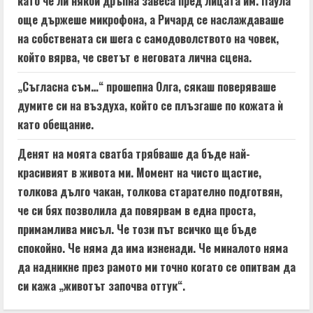
като че ли някой дръпна завеса пред лицата им. Паула
още държеше микрофона, а Ричард се наслаждаваше
на собствената си шега с самодоволството на човек,
който вярва, че светът е неговата лична сцена.
„Съгласна съм…“ прошепна Олга, сякаш поверяваше
думите си на въздуха, който се плъзгаше по кожата ѝ
като обещание.
Денят на моята сватба трябваше да бъде най-
красивият в живота ми. Момент на чисто щастие,
толкова дълго чакан, толкова старателно подготвян,
че си бях позволила да повярвам в една проста,
примамлива мисъл. Че този път всичко ще бъде
спокойно. Че няма да има изненади. Че миналото няма
да надникне през рамото ми точно когато се опитвам да
си кажа „животът започва оттук“.