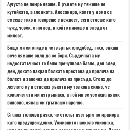
Аугусто не помръдваше. В ръцете му тежеше не
кутийката, а гледката. Алесандра, която у дома се
смееше тихо и говореше с нежност, сега стоеше като
чужд човек, с поглед, в който нямаше и следа от
милост.
Баща ми си отиде в четвъртък следобед, тихо, сякаш
вече нямаше сили да се бори. Сърдечната му
недостатъчност го беше пречупвала бавно, ден след
ден, докато накрая болката престана да прилича на
болест и започна да прилича на присъда. Стоях до
леглото му и стисках ръката му толкова силно, че
кокалчетата ми изтръпнаха, а той ми се усмихна някак
виновно, сякаш си тръгваше нарочно.
Станах толкова рязко, че столът изстърга по мрамора
като предупреждение. Усмивките наоколо увиснаха,