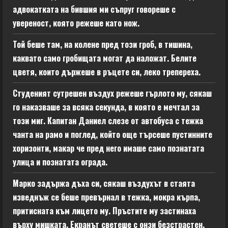
адвокатката на бившия ми съпруг говореше с
увереност, която режеше като нож.
Той беше там, на колене пред този гроб, в тишина,
каквато само гробищата могат да наложат. Белите
цветя, които държеше в ръцете си, леко трепереха.
Студеният сутрешен въздух режеше гърлото му, сякаш
го наказваше за всяка секунда, в която е мечтал за
този миг. Капитан Даниел слезе от автобуса с тежка
чанта на рамо и поглед, който още търсеше пустинните
хоризонти, макар че пред него имаше само познатата
улица и познатата ограда.
Марко задържа дъха си, сякаш въздухът в стаята
изведнъж се беше превърнал в тежка, мокра кърпа,
притисната към лицето му. Пръстите му застинаха
върху мишката. Екранът светеше с онзи безстрастен,