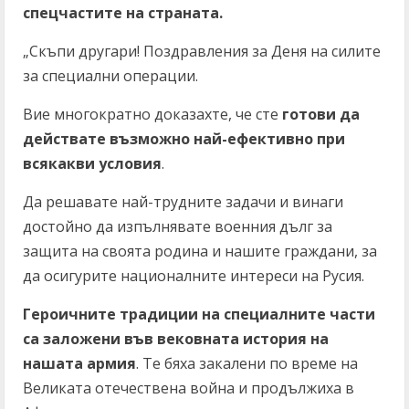
спецчастите на страната.
„Скъпи другари! Поздравления за Деня на силите
за специални операции.
Вие многократно доказахте, че сте
готови да
действате възможно най-ефективно при
всякакви условия
.
Да решавате най-трудните задачи и винаги
достойно да изпълнявате военния дълг за
защита на своята родина и нашите граждани, за
да осигурите националните интереси на Русия.
Героичните традиции на специалните части
са заложени във вековната история на
нашата армия
. Те бяха закалени по време на
Великата отечествена война и продължиха в