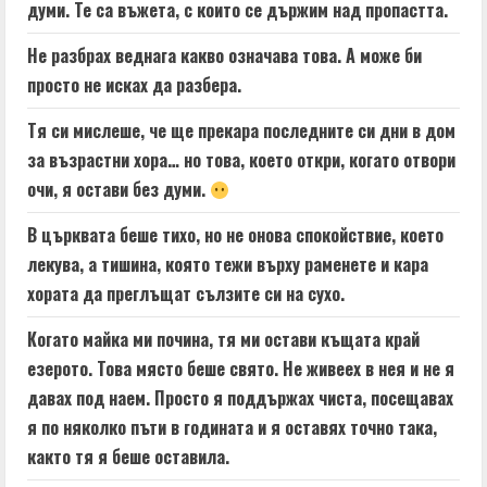
думи. Те са въжета, с които се държим над пропастта.
Не разбрах веднага какво означава това. А може би
просто не исках да разбера.
Тя си мислеше, че ще прекара последните си дни в дом
за възрастни хора… но това, което откри, когато отвори
очи, я остави без думи.
В църквата беше тихо, но не онова спокойствие, което
лекува, а тишина, която тежи върху раменете и кара
хората да преглъщат сълзите си на сухо.
Когато майка ми почина, тя ми остави къщата край
езерото. Това място беше свято. Не живеех в нея и не я
давах под наем. Просто я поддържах чиста, посещавах
я по няколко пъти в годината и я оставях точно така,
както тя я беше оставила.