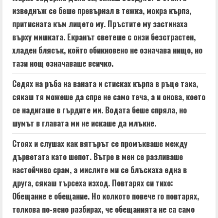
изведнъж се беше превърнал в тежка, мокра кърпа,
притисната към лицето му. Пръстите му застинаха
върху мишката. Екранът светеше с онзи безстрастен,
хладен блясък, който обикновено не означава нищо, но
тази нощ означаваше всичко.
Седях на ръба на ваната и стисках кърпа в ръце така,
сякаш тя можеше да спре не само теча, а и онова, което
се надигаше в гърдите ми. Водата беше спряла, но
шумът в главата ми не искаше да млъкне.
Стоях и слушах как вятърът се промъкваше между
дърветата като шепот. Вътре в мен се разливаше
настойчиво срам, а мислите ми се блъскаха една в
друга, сякаш търсеха изход. Повтарях си тихо:
Обещание е обещание. Но колкото повече го повтарях,
толкова по-ясно разбирах, че обещанията не са само