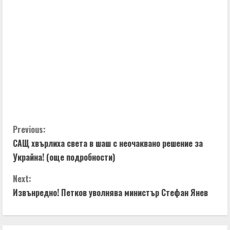
C
Previous:
САЩ хвърлиха света в шаш с неочаквано решение за
o
Украйна! (още подробности)
n
Next:
t
Извънредно! Петков уволнява министър Стефан Янев
i