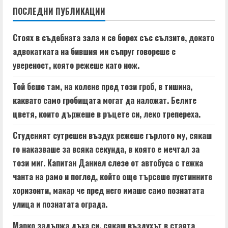
n
ПОСЛЕДНИ ПУБЛИКАЦИИ
u
Стоях в съдебната зала и се борех със сълзите, докато
e
адвокатката на бившия ми съпруг говореше с
увереност, която режеше като нож.
R
Той беше там, на колене пред този гроб, в тишина,
e
каквато само гробищата могат да наложат. Белите
a
цветя, които държеше в ръцете си, леко трепереха.
d
Студеният сутрешен въздух режеше гърлото му, сякаш
го наказваше за всяка секунда, в която е мечтал за
i
този миг. Капитан Даниел слезе от автобуса с тежка
n
чанта на рамо и поглед, който още търсеше пустинните
хоризонти, макар че пред него имаше само познатата
g
улица и познатата ограда.
Марко задържа дъха си, сякаш въздухът в стаята