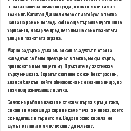
i
го наказваше за всяка секунда, в която е мечтал за
n
този миг. Капитан Даниел слезе от автобуса с тежка
чанта на рамо и поглед, който още търсеше пустинните
g
хоризонти, макар че пред него имаше само познатата
улица и познатата ограда.
Марко задържа дъха си, сякаш въздухът в стаята
изведнъж се беше превърнал в тежка, мокра кърпа,
притисната към лицето му. Пръстите му застинаха
върху мишката. Екранът светеше с онзи безстрастен,
хладен блясък, който обикновено не означава нищо, но
тази нощ означаваше всичко.
Седях на ръба на ваната и стисках кърпа в ръце така,
сякаш тя можеше да спре не само теча, а и онова, което
се надигаше в гърдите ми. Водата беше спряла, но
шумът в главата ми не искаше да млъкне.