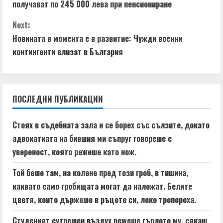
o
получават по 245 000 лева при пенсиониране
n
Next:
t
Новината в момента е в развитие: Чужди военни
контингенти влизат в България
i
n
ПОСЛЕДНИ ПУБЛИКАЦИИ
u
e
Стоях в съдебната зала и се борех със сълзите, докато
адвокатката на бившия ми съпруг говореше с
R
увереност, която режеше като нож.
e
Той беше там, на колене пред този гроб, в тишина,
a
каквато само гробищата могат да наложат. Белите
цветя, които държеше в ръцете си, леко трепереха.
d
Студеният сутрешен въздух режеше гърлото му, сякаш