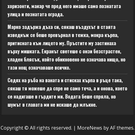
хоризонти, макар че пред него имаше само познатата
улица и познатата ограда.
Марко задържа дъха си, сякаш въздухът в стаята
изведнъж се беше превърнал в тежка, мокра кърпа,
притисната към лицето му. Пръстите му застинаха
върху мишката. Екранът светеше с онзи безстрастен,
хладен блясък, който обикновено не означава нищо, но
тази нощ означаваше всичко.
Седях на ръба на ваната и стисках кърпа в ръце така,
сякаш тя можеше да спре не само теча, а и онова, което
се надигаше в гърдите ми. Водата беше спряла, но
шумът в главата ми не искаше да млъкне.
Copyright © All rights reserved.
|
MoreNews
by AF themes.