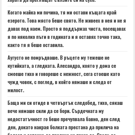
Когато майка ми почина, тя ми остави къщата край
езерото. Това място беше свято. Не живеех в нея и не я
давах под наем. Просто я поддържах чиста, посещавах
я по няколко пъти в годината и я оставях точно така,
както тя я беше оставила.
Аугусто не помръдваше. В ръцете му тежеше не
кутийката, а гледката. Алесандра, която у дома се
смееше тихо и говореше с нежност, сега стоеше като
чужд човек, с поглед, в който нямаше и следа от
милост.
Баща ми си отиде в четвъртък следобед, тихо, сякаш
вече нямаше сили да се бори. Сърдечната му
недостатъчност го беше пречупвала бавно, ден след
ден, докато накрая болката престана да прилича на