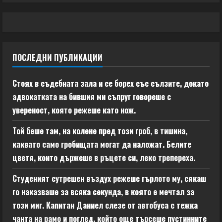
ПОСЛЕДНИ ПУБЛИКАЦИИ
Стоях в съдебната зала и се борех със сълзите, докато
адвокатката на бившия ми съпруг говореше с
увереност, която режеше като нож.
Той беше там, на колене пред този гроб, в тишина,
каквато само гробищата могат да наложат. Белите
цветя, които държеше в ръцете си, леко трепереха.
Студеният сутрешен въздух режеше гърлото му, сякаш
го наказваше за всяка секунда, в която е мечтал за
този миг. Капитан Даниел слезе от автобуса с тежка
чанта на рамо и поглед, който още търсеше пустинните