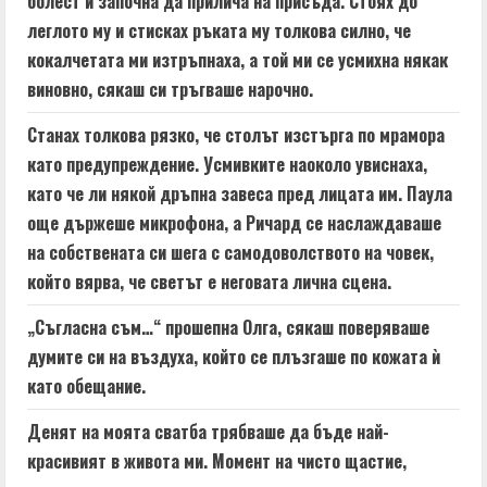
болест и започна да прилича на присъда. Стоях до
леглото му и стисках ръката му толкова силно, че
кокалчетата ми изтръпнаха, а той ми се усмихна някак
виновно, сякаш си тръгваше нарочно.
Станах толкова рязко, че столът изстърга по мрамора
като предупреждение. Усмивките наоколо увиснаха,
като че ли някой дръпна завеса пред лицата им. Паула
още държеше микрофона, а Ричард се наслаждаваше
на собствената си шега с самодоволството на човек,
който вярва, че светът е неговата лична сцена.
„Съгласна съм…“ прошепна Олга, сякаш поверяваше
думите си на въздуха, който се плъзгаше по кожата ѝ
като обещание.
Денят на моята сватба трябваше да бъде най-
красивият в живота ми. Момент на чисто щастие,