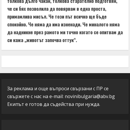
толкова дълго чакан, толкова старателно подготвян,
че си бях позволила да повярвам в една проста,
примамлива мисъл. Че този път всичко ще бъде
спокойно. Че няма да има изненади. Че миналото няма
да надникне през рамото ми точно когато се опитвам да
си кажа „животът започва оттук“.
За реклама и още въпроси свързани с ПР се
свържете с нас на e-mail:
novinibulgaria@abv.bg
Екипът е готов да съдейства при нужда.