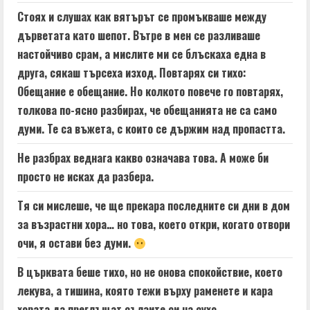
Стоях и слушах как вятърът се промъкваше между
дърветата като шепот. Вътре в мен се разливаше
настойчиво срам, а мислите ми се блъскаха една в
друга, сякаш търсеха изход. Повтарях си тихо:
Обещание е обещание. Но колкото повече го повтарях,
толкова по-ясно разбирах, че обещанията не са само
думи. Те са въжета, с които се държим над пропастта.
Не разбрах веднага какво означава това. А може би
просто не исках да разбера.
Тя си мислеше, че ще прекара последните си дни в дом
за възрастни хора… но това, което откри, когато отвори
очи, я остави без думи.
В църквата беше тихо, но не онова спокойствие, което
лекува, а тишина, която тежи върху раменете и кара
хората да преглъщат сълзите си на сухо.