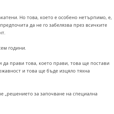
акатени. Но това, което е особено нетърпимо, е,
предпочита да не го забелязва през всичките
нт.
сем години.
 да прави това, което прави, това ще постави
жавност и това ще бъде изцяло тяхна
че „решението за започване на специална