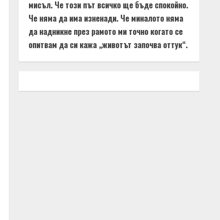
мисъл. Че този път всичко ще бъде спокойно.
Че няма да има изненади. Че миналото няма
да надникне през рамото ми точно когато се
опитвам да си кажа „животът започва оттук“.