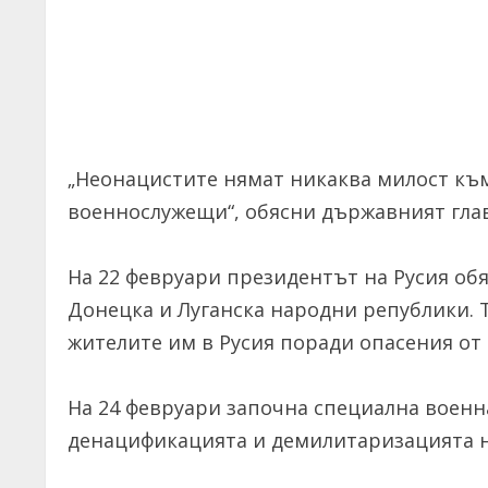
„Неонацистите нямат никаква милост към
военнослужещи“, обясни държавният глав
На 22 февруари президентът на Русия об
Донецка и Луганска народни републики. 
жителите им в Русия поради опасения от 
На 24 февруари започна специална военна
денацификацията и демилитаризацията н