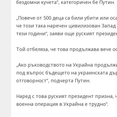
бездомни кучета“, категоричен бе Путин.
„Повече от 500 деца са били убити или ос
че този така наречен цивилизован Запад 
тези години“, заяви още руският президе
Той отбеляза, че това продължава вече о
„Ако ръководството на Украйна продължи
под въпрос бъдещето на украинската дър
отговорност“, подчерта Путин.
Наред с това руският президент призна, 
военна операция в Украйна е трудно“.