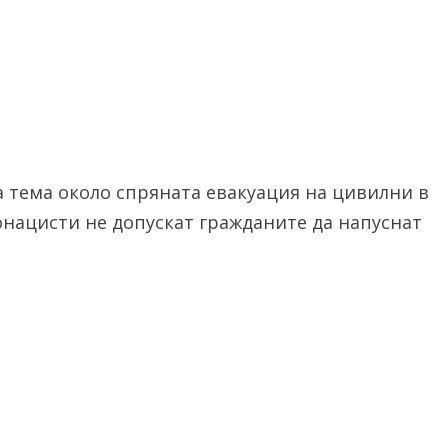
 тема около спряната евакуация на цивилни в
онацисти не допускат гражданите да напуснат