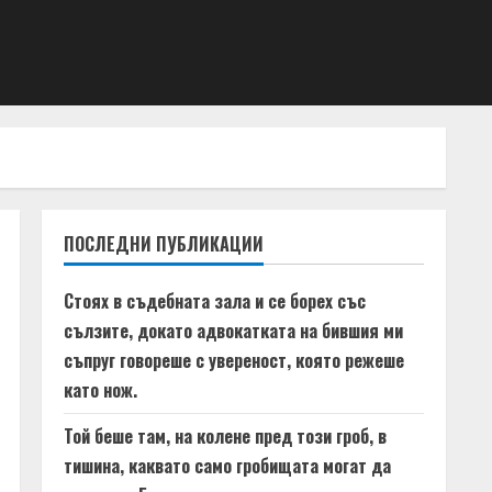
ПОСЛЕДНИ ПУБЛИКАЦИИ
Стоях в съдебната зала и се борех със
сълзите, докато адвокатката на бившия ми
съпруг говореше с увереност, която режеше
като нож.
Той беше там, на колене пред този гроб, в
тишина, каквато само гробищата могат да