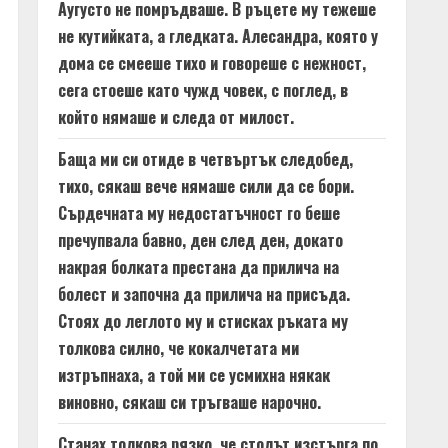
Аугусто не помръдваше. В ръцете му тежеше
не кутийката, а гледката. Алесандра, която у
дома се смееше тихо и говореше с нежност,
сега стоеше като чужд човек, с поглед, в
който нямаше и следа от милост.
Баща ми си отиде в четвъртък следобед,
тихо, сякаш вече нямаше сили да се бори.
Сърдечната му недостатъчност го беше
пречупвала бавно, ден след ден, докато
накрая болката престана да прилича на
болест и започна да прилича на присъда.
Стоях до леглото му и стисках ръката му
толкова силно, че кокалчетата ми
изтръпнаха, а той ми се усмихна някак
виновно, сякаш си тръгваше нарочно.
Станах толкова рязко, че столът изстърга по