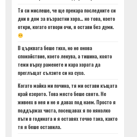
Тя си мислеше, че ще прекара последните си
дни в дом за възрастни хора… но това, което
откри, когато отвори очи, я остави без думи.
В църквата беше тихо, но не онова
спокойствие, което лекува, а тишина, която
тежи върху раменете и кара хората да
преглъщат сълзите си на сухо.
Когато майка ми почина, тя ми остави къщата
край езерото. Това място беше свято. Не
живеех в нея и не я давах под наем. Просто я
поддържах чиста, посещавах я по няколко
пъти в годината и я оставях точно така, както
тя я беше оставила.