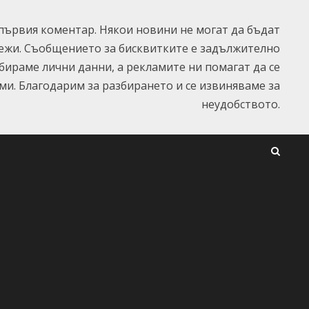
ървия коментар. Някои новини не могат да бъдат
ежи. Съобщението за бисквитките е задължително
ъбираме лични данни, а рекламите ни помагат да се
и. Благодарим за разбирането и се извиняваме за
неудобството.