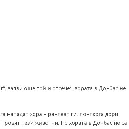
т“, заяви още той и отсече: „Хората в Донбас не
га нападат хора – раняват ги, понякога дори
 тровят тези животни. Но хората в Донбас не са