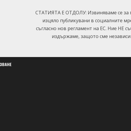
СТАТИЯТА Е ОТДОЛУ: Извиняваме се за п
изцяло публикувани в социалните мр
съгласно нов регламент на ЕС. Ние НЕ с
издържаме, защото сме независим
ЛЗВАНЕ