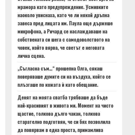
мрамора като предупреждение. Усмивките
наоколо увиснаха, като че ли някой дръпна
завеса пред лицата им. Паула още държеше
микрофона, а Ричард се наслаждаваше на
собствената си шега с самодоволството на
човек, който вярва, че светът е неговата
лична сцена.
„Съгласна съм…“ прошепна Олга, сякаш
поверяваше думите си на въздуха, който се
плъзгаше по кожата ѝ като обещание.
Денят на моята сватба трябваше да бъде
най-красивият в живота ми. Момент на чисто
щастие, толкова дълго чакан, толкова
старателно подготвян, че си бях позволила
да повярвам в една проста, примамлива