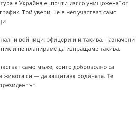
тура в Украйна е „почти изяло унищожена“ от
рафик. Той увери, че в нея участват само
ци.
онални войници: офицери и и такива, назначени
рник и не планираме да изпращаме такива.
частват само мъже, които доброволно са
в живота си — да защитава родината. Те
 президентът.