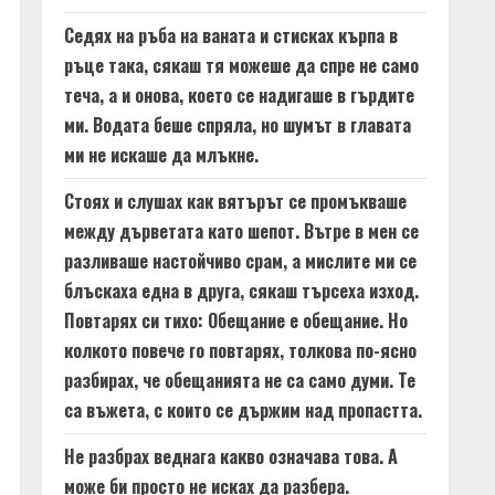
Седях на ръба на ваната и стисках кърпа в
ръце така, сякаш тя можеше да спре не само
теча, а и онова, което се надигаше в гърдите
ми. Водата беше спряла, но шумът в главата
ми не искаше да млъкне.
Стоях и слушах как вятърът се промъкваше
между дърветата като шепот. Вътре в мен се
разливаше настойчиво срам, а мислите ми се
блъскаха една в друга, сякаш търсеха изход.
Повтарях си тихо: Обещание е обещание. Но
колкото повече го повтарях, толкова по-ясно
разбирах, че обещанията не са само думи. Те
са въжета, с които се държим над пропастта.
Не разбрах веднага какво означава това. А
може би просто не исках да разбера.