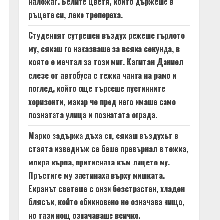
наложат. Белите цветя, които държеше в
ръцете си, леко трепереха.
Студеният сутрешен въздух режеше гърлото
му, сякаш го наказваше за всяка секунда, в
която е мечтал за този миг. Капитан Даниел
слезе от автобуса с тежка чанта на рамо и
поглед, който още търсеше пустинните
хоризонти, макар че пред него имаше само
познатата улица и познатата ограда.
Марко задържа дъха си, сякаш въздухът в
стаята изведнъж се беше превърнал в тежка,
мокра кърпа, притисната към лицето му.
Пръстите му застинаха върху мишката.
Екранът светеше с онзи безстрастен, хладен
блясък, който обикновено не означава нищо,
но тази нощ означаваше всичко.