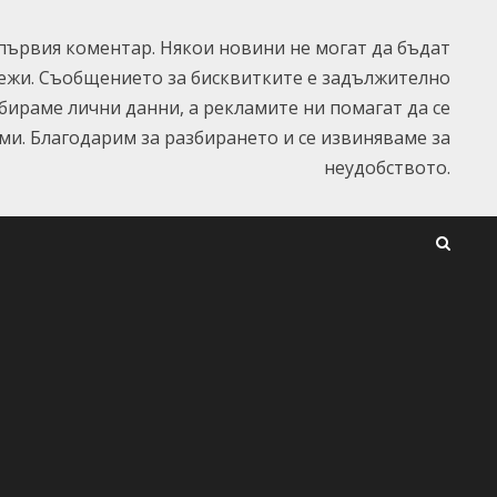
ървия коментар. Някои новини не могат да бъдат
ежи. Съобщението за бисквитките е задължително
ъбираме лични данни, а рекламите ни помагат да се
и. Благодарим за разбирането и се извиняваме за
неудобството.