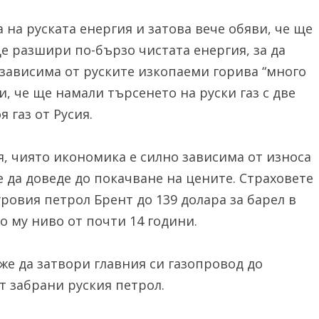
на руската енергия и затова вече обяви, че ще
 разшири по-бързо чистата енергия, за да
езависима от руските изкопаеми горива “много
и, че ще намали търсенето на руски газ с две
 газ от Русия.
я, чиято икономика е силно зависима от износа
 да доведе до покачване на цените. Страховете
ровия петрол Брент до 139 долара за барел в
 му ниво от почти 14 години.
е да затвори главния си газопровод до
т забрани руския петрол.