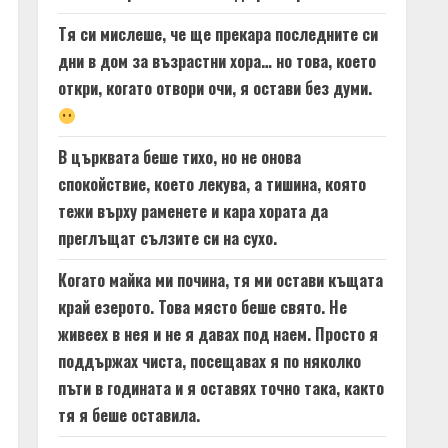
Тя си мислеше, че ще прекара последните си
дни в дом за възрастни хора… но това, което
откри, когато отвори очи, я остави без думи.
В църквата беше тихо, но не онова
спокойствие, което лекува, а тишина, която
тежи върху раменете и кара хората да
преглъщат сълзите си на сухо.
Когато майка ми почина, тя ми остави къщата
край езерото. Това място беше свято. Не
живеех в нея и не я давах под наем. Просто я
поддържах чиста, посещавах я по няколко
пъти в годината и я оставях точно така, както
тя я беше оставила.