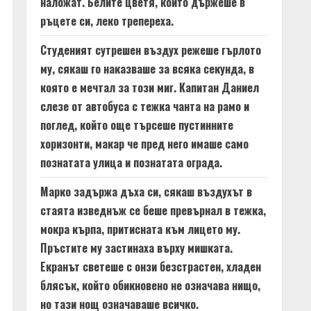
наложат. Белите цветя, които държеше в
ръцете си, леко трепереха.
Студеният сутрешен въздух режеше гърлото
му, сякаш го наказваше за всяка секунда, в
която е мечтал за този миг. Капитан Даниел
слезе от автобуса с тежка чанта на рамо и
поглед, който още търсеше пустинните
хоризонти, макар че пред него имаше само
познатата улица и познатата ограда.
Марко задържа дъха си, сякаш въздухът в
стаята изведнъж се беше превърнал в тежка,
мокра кърпа, притисната към лицето му.
Пръстите му застинаха върху мишката.
Екранът светеше с онзи безстрастен, хладен
блясък, който обикновено не означава нищо,
но тази нощ означаваше всичко.