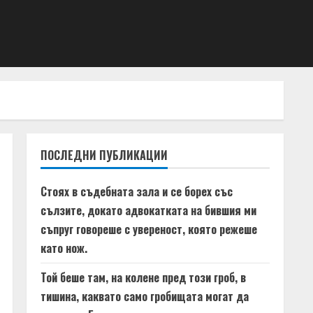
ПОСЛЕДНИ ПУБЛИКАЦИИ
Стоях в съдебната зала и се борех със
сълзите, докато адвокатката на бившия ми
съпруг говореше с увереност, която режеше
като нож.
Той беше там, на колене пред този гроб, в
тишина, каквато само гробищата могат да