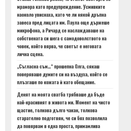
мрамора като предупреждение. Усмивките
наоколо увиснаха, като че ли някой дръпна
завеса пред лицата им. Паула още държеше
микрофона, а Ричард се наслаждаваше на
собствената си шега с самодоволството на
човек, който вярва, че светът е неговата
лична сцена.
„Съгласна съм…“ прошепна Олга, сякаш
поверяваше думите си на въздуха, който се
плъзгаше по кожата ѝ като обещание.
Денят на моята сватба трябваше да бъде
най-красивият в живота ми. Момент на чисто
щастие, толкова дълго чакан, толкова
старателно подготвян, че си бях позволила
да повярвам в една проста, примамлива