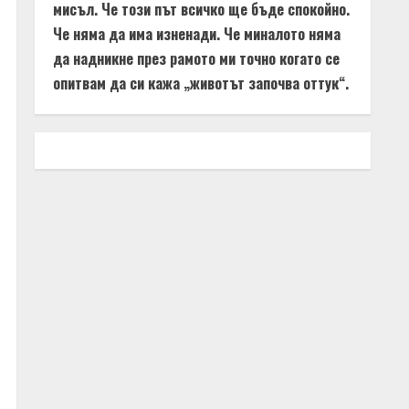
мисъл. Че този път всичко ще бъде спокойно.
Че няма да има изненади. Че миналото няма
да надникне през рамото ми точно когато се
опитвам да си кажа „животът започва оттук“.