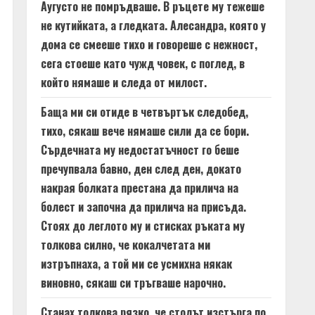
Аугусто не помръдваше. В ръцете му тежеше
не кутийката, а гледката. Алесандра, която у
дома се смееше тихо и говореше с нежност,
сега стоеше като чужд човек, с поглед, в
който нямаше и следа от милост.
Баща ми си отиде в четвъртък следобед,
тихо, сякаш вече нямаше сили да се бори.
Сърдечната му недостатъчност го беше
пречупвала бавно, ден след ден, докато
накрая болката престана да прилича на
болест и започна да прилича на присъда.
Стоях до леглото му и стисках ръката му
толкова силно, че кокалчетата ми
изтръпнаха, а той ми се усмихна някак
виновно, сякаш си тръгваше нарочно.
Станах толкова рязко, че столът изстърга по