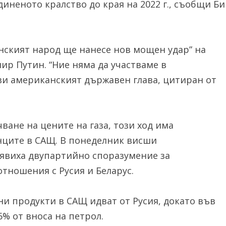
иненото кралство до края на 2022 г., съобщи Би
анският народ ще нанесе нов мощен удар” на
ир Путин. “Ние няма да участваме в
яви американският държавен глава, цитиран от
ане на цените на газа, този ход има
нците в САЩ. В понеделник висши
бявиха двупартийно споразумение за
тношения с Русия и Беларус.
ни продукти в САЩ идват от Русия, докато във
% от вноса на петрол.