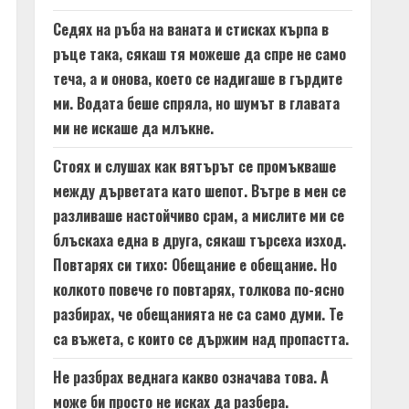
Седях на ръба на ваната и стисках кърпа в
ръце така, сякаш тя можеше да спре не само
теча, а и онова, което се надигаше в гърдите
ми. Водата беше спряла, но шумът в главата
ми не искаше да млъкне.
Стоях и слушах как вятърът се промъкваше
между дърветата като шепот. Вътре в мен се
разливаше настойчиво срам, а мислите ми се
блъскаха една в друга, сякаш търсеха изход.
Повтарях си тихо: Обещание е обещание. Но
колкото повече го повтарях, толкова по-ясно
разбирах, че обещанията не са само думи. Те
са въжета, с които се държим над пропастта.
Не разбрах веднага какво означава това. А
може би просто не исках да разбера.