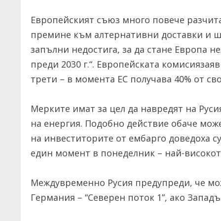
Европейският съюз много повече разчита 
премине към алтернативни доставки и ще
запълни недостига, за да стане Европа н
преди 2030 г.“. Европейската комисиязаяв
трети – в момента ЕС получава 40% от своя
Мерките имат за цел да навредят на Руси
на енергия. Подобно действие обаче може
на инвеститорите от ембарго доведоха су
един момент в понеделник – най-високото
Междувременно Русия предупреди, че мож
Германия – “Северен поток 1”, ако Западъ