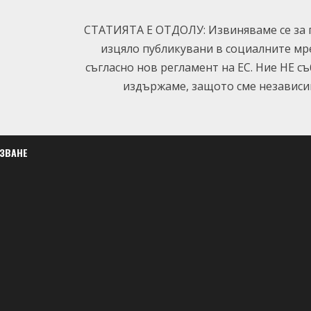
СТАТИЯТА Е ОТДОЛУ: Извиняваме се за п
изцяло публикувани в социалните мр
съгласно нов регламент на ЕС. Ние НЕ с
издържаме, защото сме независим
ЛЗВАНЕ