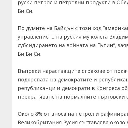
руски петрол и петролни продукти в Обед
Би Си.
По думите на Байдън с този ход “америк
управлението на руския му колега Владим
субсидирането на войната на Путин“, за
Би Би Си.
Въпреки нарастващите страхове от покачв
подкрепата на демократите и република
републиканци и демократи в Конгреса о
прекратяване на нормалните търговски о
Около 8% от вноса на петрол и рафинира
Великобритания Русия съставлява около 6