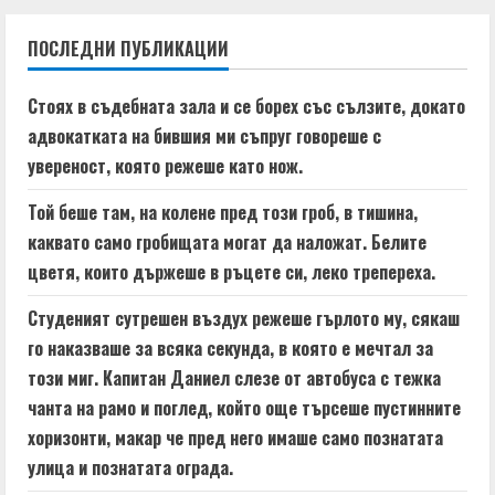
n
ПОСЛЕДНИ ПУБЛИКАЦИИ
u
e
Стоях в съдебната зала и се борех със сълзите, докато
адвокатката на бившия ми съпруг говореше с
R
увереност, която режеше като нож.
e
Той беше там, на колене пред този гроб, в тишина,
a
каквато само гробищата могат да наложат. Белите
цветя, които държеше в ръцете си, леко трепереха.
d
Студеният сутрешен въздух режеше гърлото му, сякаш
i
го наказваше за всяка секунда, в която е мечтал за
n
този миг. Капитан Даниел слезе от автобуса с тежка
чанта на рамо и поглед, който още търсеше пустинните
g
хоризонти, макар че пред него имаше само познатата
улица и познатата ограда.