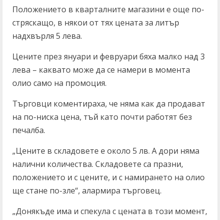
Положението в кварталните магазини е още по-
стряскащо, в някои от тях цената за литър
надхвърля 5 лева.
Цените през януари и февруари бяха малко над 3
лева – каквато може да се намери в момента
олио само на промоция.
Търговци коментираха, че няма как да продават
на по-ниска цена, тъй като почти работят без
печалба.
„Цените в складовете е около 5 лв. А дори няма
налични количества. Складовете са празни,
положението и с цените, и с намирането на олио
ще стане по-зле“, алармира търговец.
„Донякъде има и спекула с цената в този момент,