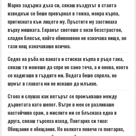
Марко задържа дъха си, сякаш въздухът в стаята
изведнъж се беше превърнал в тежка, мокра кърпа,
притисната към лицето му. Пръстите му застинаха
върху мишката. Екранът светеше с онзи безстрастен,
хладен блясък, който обикновено не означава нищо, но
тази нощ означаваше всичко.
Седях на ръба на ваната и стисках кърпа в ръце така,
сякаш тя можеше да спре не само теча, а и онова, което
се надигаше в гърдите ми. Водата беше спряла, но
шумът в главата ми не искаше да млъкне.
Стоях и слушах как вятърът се промъкваше между
дърветата като шепот. Вътре в мен се разливаше
настойчиво срам, а мислите ми се блъскаха една в
друга, сякаш търсеха изход. Повтарях си тихо:
Обещание е обещание. Но колкото повече го повтарях,