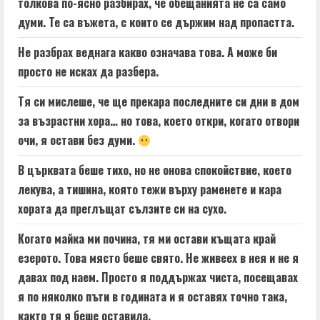
толкова по-ясно разбирах, че обещанията не са само
думи. Те са въжета, с които се държим над пропастта.
Не разбрах веднага какво означава това. А може би
просто не исках да разбера.
Тя си мислеше, че ще прекара последните си дни в дом
за възрастни хора… но това, което откри, когато отвори
очи, я остави без думи.
В църквата беше тихо, но не онова спокойствие, което
лекува, а тишина, която тежи върху раменете и кара
хората да преглъщат сълзите си на сухо.
Когато майка ми почина, тя ми остави къщата край
езерото. Това място беше свято. Не живеех в нея и не я
давах под наем. Просто я поддържах чиста, посещавах
я по няколко пъти в годината и я оставях точно така,
както тя я беше оставила.