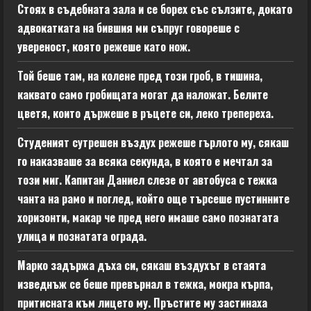
Стоях в съдебната зала и се борех със сълзите, докато
адвокатката на бившия ми съпруг говореше с
увереност, която режеше като нож.
Той беше там, на колене пред този гроб, в тишина,
каквато само гробищата могат да наложат. Белите
цветя, които държеше в ръцете си, леко трепереха.
Студеният сутрешен въздух режеше гърлото му, сякаш
го наказваше за всяка секунда, в която е мечтал за
този миг. Капитан Даниел слезе от автобуса с тежка
чанта на рамо и поглед, който още търсеше пустинните
хоризонти, макар че пред него имаше само познатата
улица и познатата ограда.
Марко задържа дъха си, сякаш въздухът в стаята
изведнъж се беше превърнал в тежка, мокра кърпа,
притисната към лицето му. Пръстите му застинаха