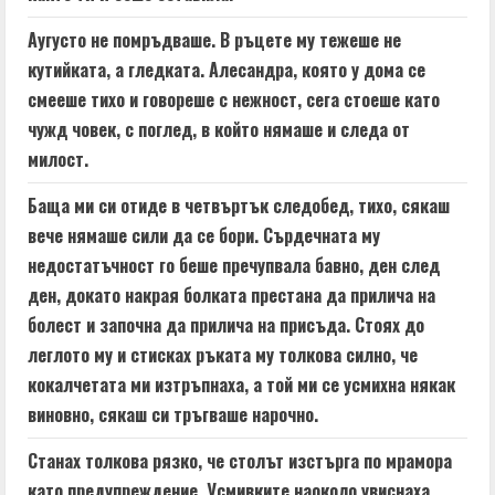
Аугусто не помръдваше. В ръцете му тежеше не
кутийката, а гледката. Алесандра, която у дома се
смееше тихо и говореше с нежност, сега стоеше като
чужд човек, с поглед, в който нямаше и следа от
милост.
Баща ми си отиде в четвъртък следобед, тихо, сякаш
вече нямаше сили да се бори. Сърдечната му
недостатъчност го беше пречупвала бавно, ден след
ден, докато накрая болката престана да прилича на
болест и започна да прилича на присъда. Стоях до
леглото му и стисках ръката му толкова силно, че
кокалчетата ми изтръпнаха, а той ми се усмихна някак
виновно, сякаш си тръгваше нарочно.
Станах толкова рязко, че столът изстърга по мрамора
като предупреждение. Усмивките наоколо увиснаха,