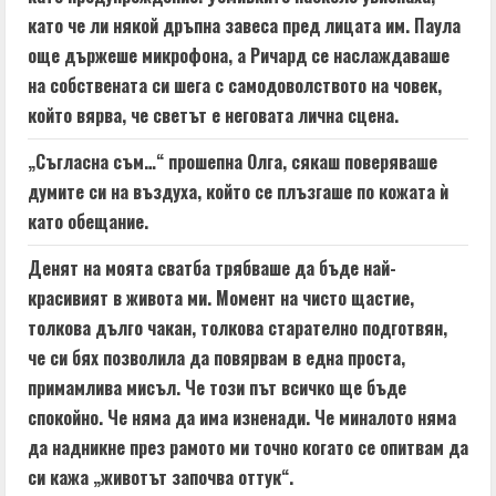
като че ли някой дръпна завеса пред лицата им. Паула
още държеше микрофона, а Ричард се наслаждаваше
на собствената си шега с самодоволството на човек,
който вярва, че светът е неговата лична сцена.
„Съгласна съм…“ прошепна Олга, сякаш поверяваше
думите си на въздуха, който се плъзгаше по кожата ѝ
като обещание.
Денят на моята сватба трябваше да бъде най-
красивият в живота ми. Момент на чисто щастие,
толкова дълго чакан, толкова старателно подготвян,
че си бях позволила да повярвам в една проста,
примамлива мисъл. Че този път всичко ще бъде
спокойно. Че няма да има изненади. Че миналото няма
да надникне през рамото ми точно когато се опитвам да
си кажа „животът започва оттук“.