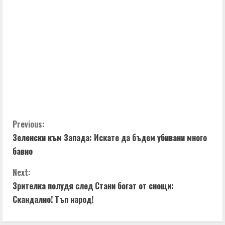
C
Previous:
Зеленски към Запада: Искате да бъдем убивани много
o
бавно
n
Next:
t
Зрителка полудя след Стани богат от снощи:
Скандално! Тъп народ!
i