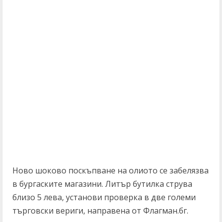
Ново шоково поскъпване на олиото се забелязва
в бургаските магазини. Литър бутилка струва
близо 5 лева, установи проверка в две големи
търговски вериги, направена от Флагман.бг.