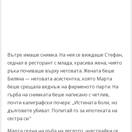
Вътре имаше снимка. На нея се виждаше Стефан,
седнал в ресторант с млада, красива жена, чиято
ръка почиваше върху неговата. Жената беше
Биляна — неговата асистентка, която Марта
беше срещала веднъж на фирменото парти. На
гърба на снимката беше написано с четлив,
почти калиграфски почерк: „Истината боли, но
дълговете убиват. Попитай го за ипотеката на
сестра си.“
Марта седна на ръба на леглото, чувствайки се