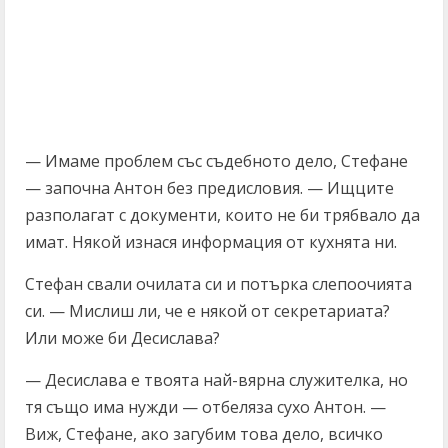
— Имаме проблем със съдебното дело, Стефане
— започна Антон без предисловия. — Ищците
разполагат с документи, които не би трябвало да
имат. Някой изнася информация от кухнята ни.
Стефан свали очилата си и потърка слепоочията
си. — Мислиш ли, че е някой от секретариата?
Или може би Десислава?
— Десислава е твоята най-вярна служителка, но
тя също има нужди — отбеляза сухо Антон. —
Виж, Стефане, ако загубим това дело, всичко