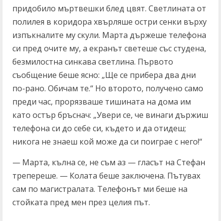
придобило мъртвешки блед цвят. Светлината от
полилея в коридора хвърляше остри сенки върху
изпъкналите му скули. Марта държеше телефона
си пред очите му, а екранът светеше със студена,
безмилостна синкава светлина. Първото
съобщение беше ясно: „Ще се прибера два дни
по-рано. Обичам те.“ Но второто, получено само
преди час, прорязваше тишината на дома им
като остър бръснач: „Увери се, че винаги държиш
телефона си до себе си, където и да отидеш;
никога не знаеш кой може да си поиграе с него!“
— Марта, кълна се, не съм аз — гласът на Стефан
трепереше. — Колата беше заключена. Пътувах
сам по магистралата. Телефонът ми беше на
стойката пред мен през целия път.