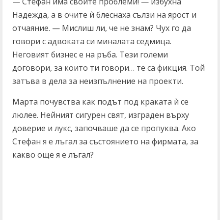
— Стефан има своите проблеми! — избухна
Надежда, а в очите ѝ блеснаха сълзи на ярост и
отчаяние. — Мислиш ли, че не знам? Чух го да
говори с адвоката си миналата седмица.
Неговият бизнес е на ръба. Тези големи
договори, за които ти говори… те са фикция. Той
затъва в дела за неизпълнение на проекти.
Марта почувства как подът под краката ѝ се
люлее. Нейният сигурен свят, изграден върху
доверие и лукс, започваше да се пропуква. Ако
Стефан я е лъгал за състоянието на фирмата, за
какво още я е лъгал?