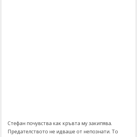
Стефан почувства как кръвта му закипява.
Предателството не идваше от непознати. То