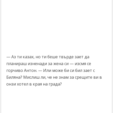
— Аз ти казах, но ти беше твърде зает да
планираш изненади за жена си — изсмя се
горчиво Антон. — Или може би си бил зает с
Биляна? Мислиш ли, че не знам за срещите ви в
онзи хотел в края на града?