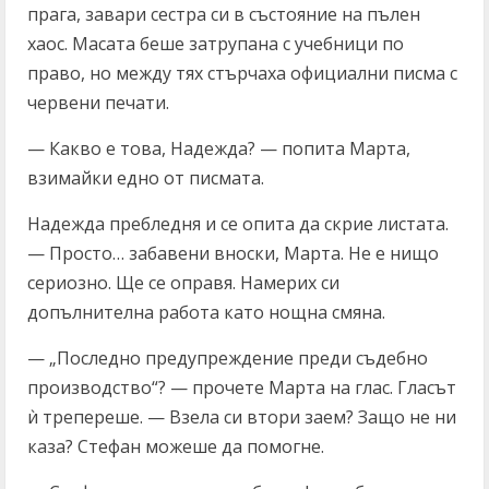
прага, завари сестра си в състояние на пълен
хаос. Масата беше затрупана с учебници по
право, но между тях стърчаха официални писма с
червени печати.
— Какво е това, Надежда? — попита Марта,
взимайки едно от писмата.
Надежда пребледня и се опита да скрие листата.
— Просто… забавени вноски, Марта. Не е нищо
сериозно. Ще се оправя. Намерих си
допълнителна работа като нощна смяна.
— „Последно предупреждение преди съдебно
производство“? — прочете Марта на глас. Гласът
ѝ трепереше. — Взела си втори заем? Защо не ни
каза? Стефан можеше да помогне.