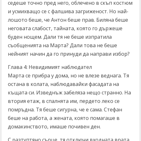
седеше точно пред него, облечено в скъп костюм
и усмихващо се с фалшива загриженост. Но най-
лошото беше, че Антон беше прав. Биляна беше
неговата слабост, тайната, която го държеше
буден нощем. Дали тя не беше изпратила
съобщенията на Марта? Дали това не беше
нейният начин да го принуди да направи избор?
Глава 4: Невидимият наблюдател
Марта се прибра у дома, но не влезе веднага. Тя
остана в колата, наблюдавайки фасадата на
къщата си. Изведнъж забеляза нещо странно. На
втория етаж, в спалнята им, пердето леко се
помръдна. Тя беше сигурна, че е сама. Стефан
беше на работа, а жената, която помагаше в
домакинството, имаше почивен ден.
С разтуптяно сърце, тя отключи входната врата.