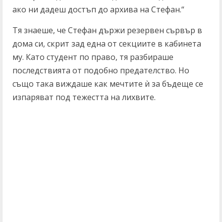
ако ни дадеш достъп до архива на Стефан.“
Тя знаеше, че Стефан държи резервен сървър в
дома си, скрит зад една от секциите в кабинета
му. Като студент по право, тя разбираше
последствията от подобно предателство. Но
също така виждаше как мечтите ѝ за бъдеще се
изпаряват под тежестта на лихвите.