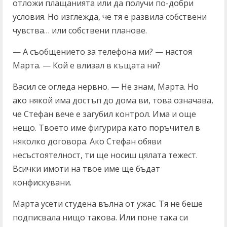
отложи плащанията или да получи по-добри
условия. Но изглежда, че тя е развила собствени
чувства… или собствени планове.
— А съобщението за телефона ми? — настоя
Марта. — Кой е влизал в къщата ни?
Васил се огледа нервно. — Не знам, Марта. Но
ако някой има достъп до дома ви, това означава,
че Стефан вече е загубил контрол. Има и още
нещо. Твоето име фигурира като поръчител в
няколко договора. Ако Стефан обяви
несъстоятелност, ти ще носиш цялата тежест.
Всички имоти на твое име ще бъдат
конфискувани.
Марта усети студена вълна от ужас. Тя не беше
подписвала нищо такова. Или поне така си