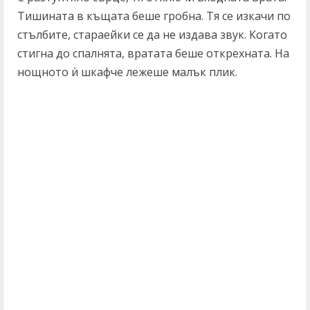
Тишината в къщата беше гробна. Тя се изкачи по
стълбите, стараейки се да не издава звук. Когато
стигна до спалнята, вратата беше открехната. На
нощното ѝ шкафче лежеше малък плик.