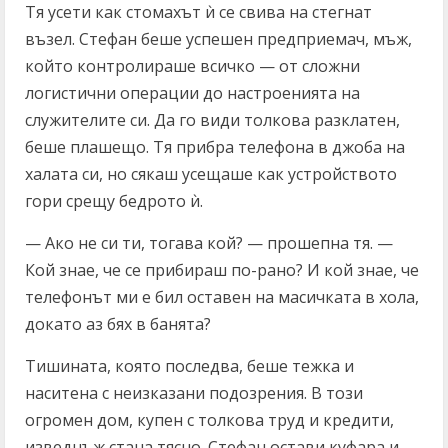
Тя усети как стомахът ѝ се свива на стегнат
възел. Стефан беше успешен предприемач, мъж,
който контролираше всичко — от сложни
логистични операции до настроенията на
служителите си. Да го види толкова разклатен,
беше плашещо. Тя прибра телефона в джоба на
халата си, но сякаш усещаше как устройството
гори срещу бедрото ѝ.
— Ако не си ти, тогава кой? — прошепна тя. —
Кой знае, че се прибираш по-рано? И кой знае, че
телефонът ми е бил оставен на масичката в хола,
докато аз бях в банята?
Тишината, която последва, беше тежка и
наситена с неизказани подозрения. В този
огромен дом, купен с толкова труд и кредити,
изведнъж стана тясно. Стефан остави куфара и