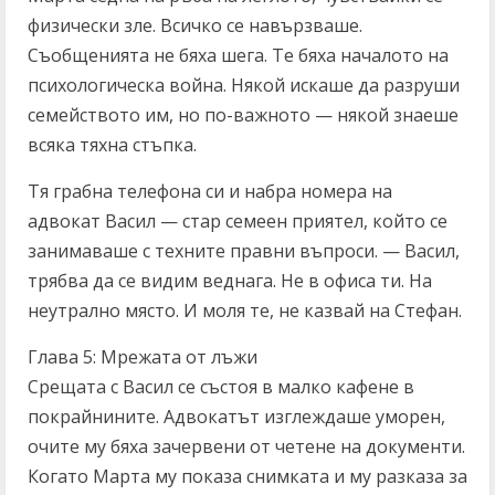
физически зле. Всичко се навързваше.
Съобщенията не бяха шега. Те бяха началото на
психологическа война. Някой искаше да разруши
семейството им, но по-важното — някой знаеше
всяка тяхна стъпка.
Тя грабна телефона си и набра номера на
адвокат Васил — стар семеен приятел, който се
занимаваше с техните правни въпроси. — Васил,
трябва да се видим веднага. Не в офиса ти. На
неутрално място. И моля те, не казвай на Стефан.
Глава 5: Мрежата от лъжи
Срещата с Васил се състоя в малко кафене в
покрайнините. Адвокатът изглеждаше уморен,
очите му бяха зачервени от четене на документи.
Когато Марта му показа снимката и му разказа за