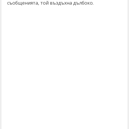
съобщенията, той въздъхна дълбоко.