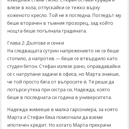
влезе в хола, отпускайки се тежко върху
коженото кресло. Той не я погледна. Погледът му
беше вторачен в тъмния прозорец, зад който
нощта беше погълнала градината.
Глава 2: Дългове и сенки
На следващата сутрин напрежението не се беше
стопило, а напротив — беше се втвърдило като
студен бетон. Стефан излезе рано, оправдавайки
се с натрупани задачи в офиса, но Марта знаеше,
че той просто бяга от въпросите ѝ. Тя реши да
потърси утеха при сестра си, Надежда, която
беше в последната си година в университета.
Надежда живееше в малка гарсониера, за която
Марта и Стефан бяха помогнали да вземе
ипотечен кредит. Но когато Марта прекрачи