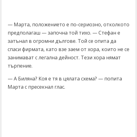
— Марта, положението е по-сериозно, отколкото
предполагаш — започна той тихо. — Стефан е
затънал в огромни дългове. Той се опита да
спаси фирмата, като взе заем от хора, които не се
занимават с легална дейност. Тези хора нямат
търпение.
— А Биляна? Коя е тя в цялата схема? — попита
Марта с пресекнал глас.