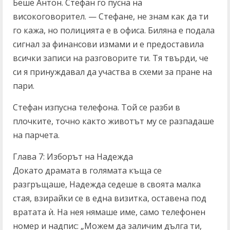
Беше Антон. Стефан го пусна на
високоговорител. — Стефане, не знам как да ти
го кажа, но полицията е в офиса. Биляна е подала
сигнал за финансови измами и е предоставила
всички записи на разговорите ти. Тя твърди, че
си я принуждавал да участва в схеми за пране на
пари.
Стефан изпусна телефона. Той се разби в
плочките, точно както животът му се разпадаше
на парчета.
Глава 7: Изборът на Надежда
Докато драмата в голямата къща се
разгръщаше, Надежда седеше в своята малка
стая, взирайки се в една визитка, оставена под
вратата ѝ. На нея нямаше име, само телефонен
номер и надпис: „Можем да заличим дълга ти,