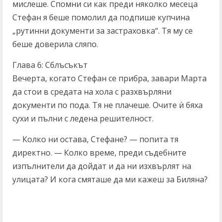
мислеше. Спомни си как преди няколко месеца
Стефан я беше помолил да подпише купчина
„рутинни документи за застраховка“. Тя му се
беше доверила сляпо.
Глава 6: Сблъсъкът
Вечерта, когато Стефан се прибра, завари Марта
да стои в средата на хола с разхвърляни
документи по пода. Тя не плачеше. Очите ѝ бяха
сухи и пълни с ледена решителност.
— Колко ни остава, Стефане? — попита тя
директно. — Колко време, преди съдебните
изпълнители да дойдат и да ни изхвърлят на
улицата? И кога смяташе да ми кажеш за Биляна?