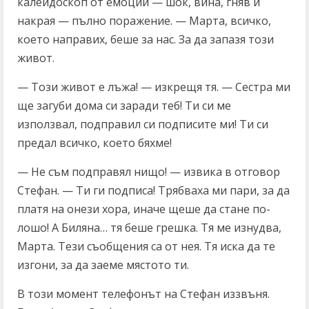
калейдоскоп от емоции — шок, вина, гняв и
накрая — пълно поражение. — Марта, всичко,
което направих, беше за нас. За да запазя този
живот.
— Този живот е лъжа! — изкрещя тя. — Сестра ми
ще загуби дома си заради теб! Ти си ме
използвал, подправил си подписите ми! Ти си
предал всичко, което бяхме!
— Не съм подправял нищо! — извика в отговор
Стефан. — Ти ги подписа! Трябваха ми пари, за да
платя на онези хора, иначе щеше да стане по-
лошо! А Биляна… тя беше грешка. Тя ме изнудва,
Марта. Тези съобщения са от нея. Тя иска да те
изгони, за да заеме мястото ти.
В този момент телефонът на Стефан иззвъня.