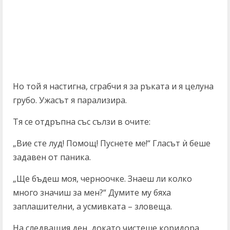
Но той я настигна, сграбчи я за ръката и я целуна
грубо. Ужасът я парализира.
Тя се отдръпна със сълзи в очите:
„Вие сте луд! Помощ! Пуснете ме!“ Гласът ѝ беше
задавен от паника.
„Ще бъдеш моя, черноочке. Знаеш ли колко
много значиш за мен?“ Думите му бяха
заплашителни, а усмивката – зловеща.
На следващия ден, докато чистеше коридора,