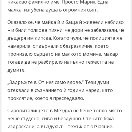
никакво фамилно име. Просто Мария. Една
малка, изгубена душа в огромния свят.
Оказало се, че майка ѝ и баща ѝ живеели наблизо
– и били толкова пияни, че дори не забелязали, че
дъщеря им липсва. Когато чули, че полицията я е
намерила, отвърнали с безразличие, което
пронизало сърцето на малкото момиче, макар
тогава да не разбирало напълно тежестта на
думите.
„Задръжте я. От нея само ядове.“ Тези думи
отеквали в съзнанието ѝ години наред, като
проклятие, което я преследвало.
Сиропиталището в Мездра не беше топло място.
Беше студено, сиво и бездушно. Стените бяха
издраскани, а въздухът – тежък от отчаяние.