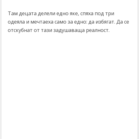
Там децата делели едно яке, спяха под три
одеяла и мечтаеха само за едно: да избягат. Да се
отскубнат от тази задушаваща реалност.