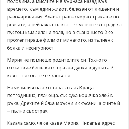
половина, а мислите ѝ я върнаха назад във
времето, към един живот, белязан от лишения и
разочарования. Влакът равномерно тракаше по
релсите, а пейзажът навън се сменяше от градска
пустош към зелени поля, но в съзнанието ѝ се
прожектираше филм от миналото, изпълнен с
болка и несигурност.
Мария не помнеше родителите си. Тяхното
отсъствие беше като празна дупка в душата ѝ,
която никога не се запълни.
Намерили я на автогарата във Враца –
петгодишна, плачеща, със суха коричка хляб в
ръка. Дрехите ѝ бяха мръсни и скъсани, а очите ѝ
– пълни със страх.
Казала само, че се казва Мария. Никакъв адрес,