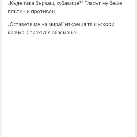
„Къде така бързаш, хубавице?“ Гласът му беше
плътен и противен.
„Оставете ме на мира!“ изкрещя тя и ускори
крачка. Страхът я обземаше.