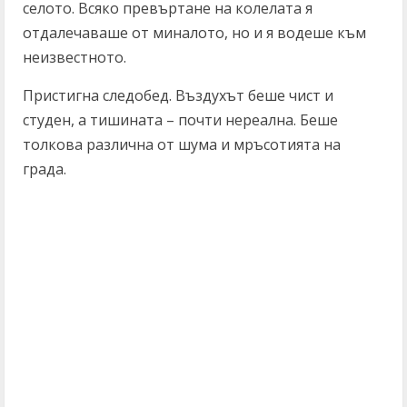
селото. Всяко превъртане на колелата я
отдалечаваше от миналото, но и я водеше към
неизвестното.
Пристигна следобед. Въздухът беше чист и
студен, а тишината – почти нереална. Беше
толкова различна от шума и мръсотията на
града.