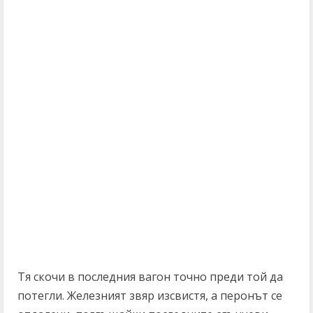
Тя скочи в последния вагон точно преди той да
потегли. Железният звяр изсвистя, а перонът се