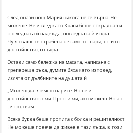
След онази нощ Мария никога не се върна. Не
можеше. Не и след като Краси беше откраднал и
последната ѝ надежда, последната ѝ искра.
Чувстваше се ограбена не само от пари, но и от
достойнство, от вяра.
Остави само бележка на масата, написана с
трепереща ръка, думите бяха като изповед,
излята от дълбините на душата ѝ:
„Можеш да вземеш парите. Но не и
достойнството ми. Прости ми, ако можеш. Но аз
си тръгвам.“
Всяка буква беше пропита с болка и решителност.
Не можеше повече да живее в тази лъжа, в този