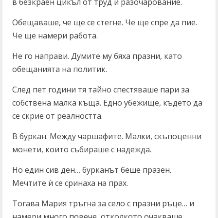
в безкраен цикъл от труд и разочарование.
Обещаваше, че ще се стегне. Че ще спре да пие.
Че ще намери работа.
Не го направи. Думите му бяха празни, като
обещанията на политик.
След пет години тя тайно спестяваше пари за
собствена малка къща. Едно убежище, където да
се скрие от реалността.
В буркан. Между чаршафите. Малки, скъпоценни
монети, които събираше с надежда.
Но един сив ден… бурканът беше празен.
Мечтите ѝ се сринаха на прах.
Тогава Мария тръгна за село с празни ръце… и
намери много повече, отколкото очакваше.