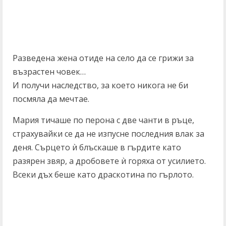
Разведена жена отиде на село да се грижи за
възрастен човек…
И получи наследство, за което никога не би
посмяла да мечтае.
Мария тичаше по перона с две чанти в ръце,
страхувайки се да не изпусне последния влак за
деня. Сърцето ѝ блъскаше в гърдите като
разярен звяр, а дробовете ѝ горяха от усилието.
Всеки дъх беше като драскотина по гърлото.