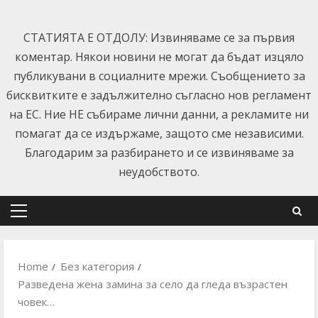
Skip
to
СТАТИЯТА Е ОТДОЛУ: Извиняваме се за първия
content
коментар. Някои новини не могат да бъдат изцяло
публикувани в социалните мрежи. Съобщението за
бисквитките е задължително съгласно нов регламент
на ЕС. Ние НЕ събираме лични данни, а рекламите ни
помагат да се издържаме, защото сме независими.
Благодарим за разбирането и се извиняваме за
неудобството.
Primary
Menu
Home
Без категория
Разведена жена замина за село да гледа възрастен
човек…