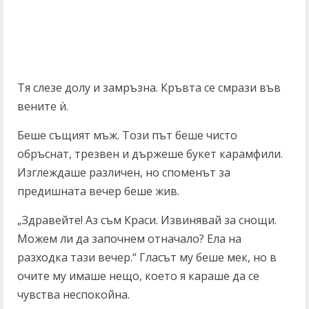
Тя слезе долу и замръзна. Кръвта се смрази във
вените ѝ.
Беше същият мъж. Този път беше чисто
обръснат, трезвен и държеше букет карамфили.
Изглеждаше различен, но споменът за
предишната вечер беше жив.
„Здравейте! Аз съм Краси. Извинявай за снощи.
Можем ли да започнем отначало? Ела на
разходка тази вечер.“ Гласът му беше мек, но в
очите му имаше нещо, което я караше да се
чувства неспокойна.