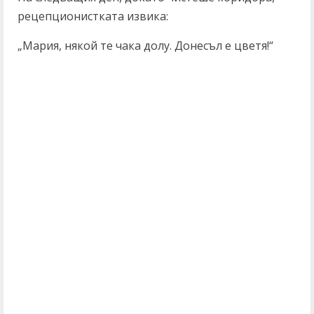
рецепционистката извика:
„Мария, някой те чака долу. Донесъл е цветя!“