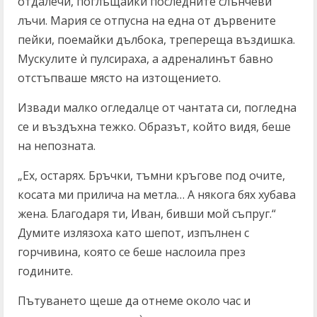
отдалечи, поглъщайки последните слънчеви
лъчи. Мария се отпусна на една от дървените
пейки, поемайки дълбока, трепереща въздишка.
Мускулите ѝ пулсираха, а адреналинът бавно
отстъпваше място на изтощението.
Извади малко огледалце от чантата си, погледна
се и въздъхна тежко. Образът, който видя, беше
на непозната.
„Ех, остарях. Бръчки, тъмни кръгове под очите,
косата ми прилича на метла… А някога бях хубава
жена. Благодаря ти, Иван, бивши мой съпруг.“
Думите излязоха като шепот, изпълнен с
горчивина, която се беше наслоила през
годините.
Пътуването щеше да отнеме около час и