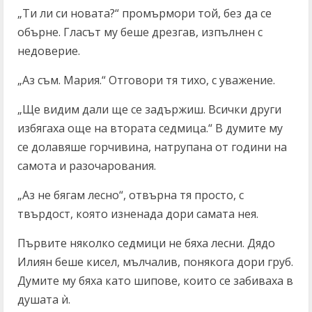
„Ти ли си новата?“ промърмори той, без да се
обърне. Гласът му беше дрезгав, изпълнен с
недоверие.
„Аз съм. Мария.“ Отговори тя тихо, с уважение.
„Ще видим дали ще се задържиш. Всички други
избягаха още на втората седмица.“ В думите му
се долавяше горчивина, натрупана от години на
самота и разочарования.
„Аз не бягам лесно“, отвърна тя просто, с
твърдост, която изненада дори самата нея.
Първите няколко седмици не бяха лесни. Дядо
Илиян беше кисел, мълчалив, понякога дори груб.
Думите му бяха като шипове, които се забиваха в
душата ѝ.