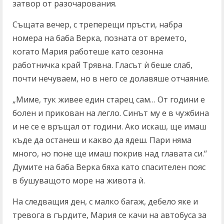
затвор от разочарования.
Същата вечер, с треперещи пръсти, набра
номера на баба Верка, позната от времето,
когато Мария работеше като сезонна
работничка край Трявна. Гласът ѝ беше слаб,
почти нечуваем, но в него се долавяше отчаяние.
„Миме, тук живее един старец сам… От години е
болен и прикован на легло. Синът му е в чужбина
и не се е връщал от години. Ако искаш, ще имаш
къде да останеш и какво да ядеш. Пари няма
много, но поне ще имаш покрив над главата си.“
Думите на баба Верка бяха като спасителен пояс
в бушуващото море на живота ѝ.
На следващия ден, с малко багаж, дебело яке и
тревога в гърдите, Мария се качи на автобуса за