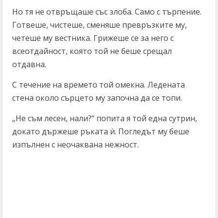
Но тя не отвръщаше със злоба. Само с търпение.
Готвеше, чистеше, сменяше превръзките му,
четеше му вестника. Грижеше се за него с
всеотдайност, която той не беше срещал
отдавна.
С течение на времето той омекна. Ледената
стена около сърцето му започна да се топи.
„Не съм лесен, нали?“ попита я той една сутрин,
докато държеше ръката ѝ. Погледът му беше
изпълнен с неочаквана нежност.