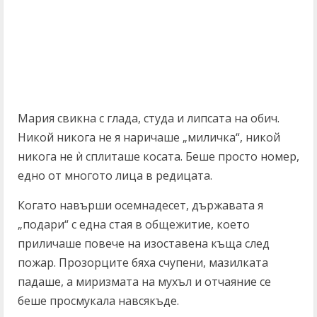
Мария свикна с глада, студа и липсата на обич.
Никой никога не я наричаше „миличка“, никой
никога не ѝ сплиташе косата. Беше просто номер,
едно от многото лица в редицата.
Когато навърши осемнадесет, държавата я
„подари“ с една стая в общежитие, което
приличаше повече на изоставена къща след
пожар. Прозорците бяха счупени, мазилката
падаше, а миризмата на мухъл и отчаяние се
беше просмукала навсякъде.