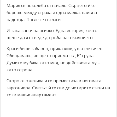
Мария се поколеба отначало. Сърцето ѝ се
бореше между страха и една малка, наивна
надежда. После се съгласи.
И така започна всичко. Една история, която
щеше да я отведе до ръба на отчаянието.
Краси беше забавен, приказлив, уж атлетичен.
Обещаваше, че ще го приемат в „Б“ група.
Думите му бяха като мед, но действията му –
като отрова.
Скоро се ожениха и се преместиха в неговата
гарсониера. Светът ѝ се сви до четирите стени на
този малък апартамент.