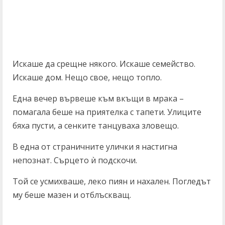
Искаше да срещне някого. Искаше семейство.
Искаше дом. Нещо свое, нещо топло.
Една вечер вървеше към вкъщи в мрака –
помагала беше на приятелка с тапети. Улиците
бяха пусти, а сенките танцуваха зловещо.
В една от страничните улички я настигна
непознат. Сърцето ѝ подскочи.
Той се усмихваше, леко пиян и нахален. Погледът
му беше мазен и отблъскващ.