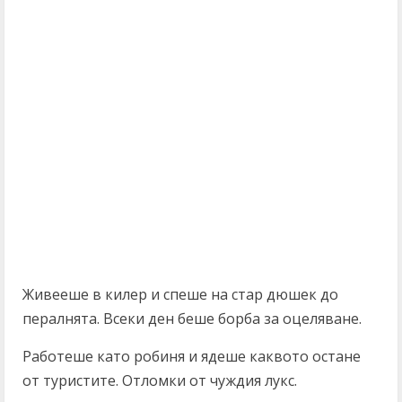
Живееше в килер и спеше на стар дюшек до
пералнята. Всеки ден беше борба за оцеляване.
Работеше като робиня и ядеше каквото остане
от туристите. Отломки от чуждия лукс.